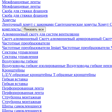
Межфланцевые ленты
Межфланцевые ленты
Скоба для стяжки фланцев
Скоба для стяжки фланцев
Хомуты
Ленточный хомут с зажимами
Сантехнические хомуты
Хомут 
комплекты
Показать все
Алюминиевый скотч для систем вентиляции
Скотч алюминиевый
Скотч алюминиевый армированный
Скот
Частотные преобразователи
Частотные преобразователи Instart
Частотные преобразовател
Секторы управления
Секторы управления
Воздуховоды гибкие
Воздуховоды гибкие изолированные
Воздуховоды гибкие неи
Кронштейны
L/Z/V-образные кронштейны
Т-образные кронштейны
Гибкая вставка
Гибкая вставка
Перфорированная лента
Перфорированная лента
Струбцина монтажная
Струбцина монтажная
Шипы самоклеющиеся
Шипы самоклеющиеся