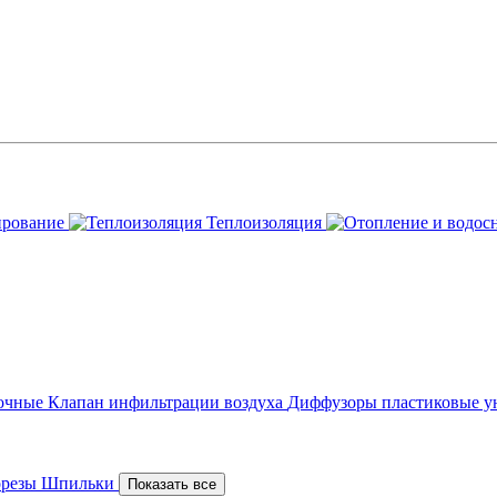
ирование
Теплоизоляция
точные
Клапан инфильтрации воздуха
Диффузоры пластиковые у
орезы
Шпильки
Показать все