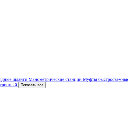
ядные шланги
Манометрические станции
Муфты быстросъемны
ектронный
Показать все