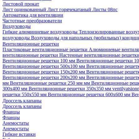
Листовой прокат
Лист оцинкованный
Лист горячекатаный
Листы 08пс
Автоматика для вентиляции
Частотные преобразователи
Воздуховоды
Гибкие алюминиевые воздуховоды
Теплоизолированные возд
воздуховоды
Воздуховоды для напольных (мобильных) конди
Вентиляционные решетки
Пластиковые вентиляционные решетки
Алюминиевые вентиля
вентиляционные решетки
Настенные вентиляционные решетк
Вентиляционные решетки 100 мм
Вентиляционные решетки 1
Вентиляционные решетки 500х100 мм
Вентиляционные решет
Вентиляционные решетки 150х200 мм
Вентиляционные решет
Вентиляционные решетки 200х200 мм
Вентиляционные решет
мм
Вентиляционные решетки 250 мм мм
Вентиляционные реш
300х400 мм
Вентиляционные решетки 350х350 мм
ventilyatsio
решетки 550х550 мм
Вентиляционные решетки 600х600 мм
Ве
Дроссель клапаны
Дроссель клапаны
Фланцы
Фланцы
Анемостаты
Анемостаты
Гибкие вставки