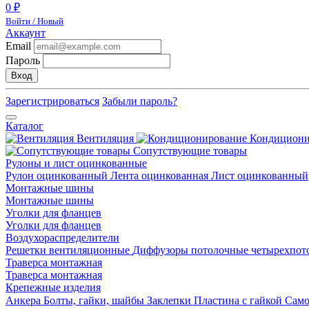
0 ₽
Войти / Новый
Аккаунт
Email
Пароль
Вход
Зарегистрироваться
Забыли пароль?
Каталог
Вентиляция
Кондицион
Сопутствующие товары
Рулоны и лист оцинкованные
Рулон оцинкованный
Лента оцинкованная
Лист оцинкованный
Монтажные шины
Монтажные шины
Уголки для фланцев
Уголки для фланцев
Воздухораспределители
Решетки вентиляционные
Диффузоры потолочные четырехпо
Траверса монтажная
Траверса монтажная
Крепежные изделия
Анкера
Болты, гайки, шайбы
Заклепки
Пластина с гайкой
Сам