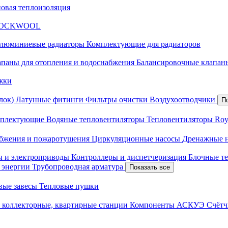
новая теплоизоляция
я ROCKWOOL
люминиевые радиаторы
Комплектующие для радиаторов
апаны для отопления и водоснабжения
Балансировочные клапаны
жки
лок)
Латунные фитинги
Фильтры очистки
Воздухоотводчики
П
плектующие
Водяные тепловентиляторы
Тепловентиляторы Roy
абжения и пожаротушения
Циркуляционные насосы
Дренажные 
ы и электроприводы
Контроллеры и диспетчеризация
Блочные т
й энергии
Трубопроводная арматура
Показать все
вые завесы
Тепловые пушки
 коллекторные, квартирные станции
Компоненты АСКУЭ
Счётч