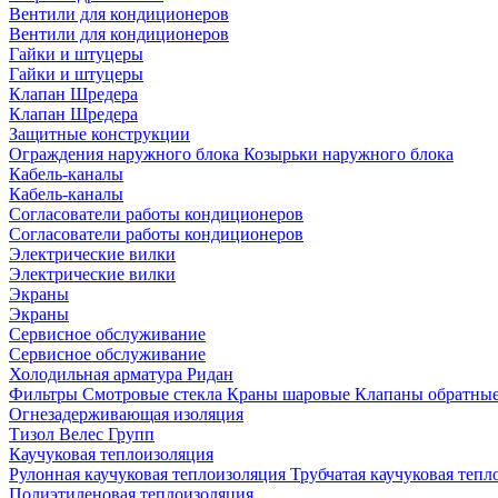
Вентили для кондиционеров
Вентили для кондиционеров
Гайки и штуцеры
Гайки и штуцеры
Клапан Шредера
Клапан Шредера
Защитные конструкции
Ограждения наружного блока
Козырьки наружного блока
Кабель-каналы
Кабель-каналы
Согласователи работы кондиционеров
Согласователи работы кондиционеров
Электрические вилки
Электрические вилки
Экраны
Экраны
Сервисное обслуживание
Сервисное обслуживание
Холодильная арматура Ридан
Фильтры
Смотровые стекла
Краны шаровые
Клапаны обратны
Огнезадерживающая изоляция
Тизол
Велес Групп
Каучуковая теплоизоляция
Рулонная каучуковая теплоизоляция
Трубчатая каучуковая теп
Полиэтиленовая теплоизоляция