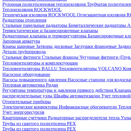
Рулонная полиэтиленовая теплоизоляция
Трубчатая полиэтиле
Теплоизоляция ROCKWOOL
Техническая изоляция ROCKWOOL
Огнезащитная изоляци
Радиаторы отопления
Стальные панельные радиаторы
Биметаллические радиаторы
А
Термостатические и балансировочные клапаны
Радиаторные клапаны и терморегуляторы
Балансировочные кл
Запорная арматура
Краны шаровые
Затворы дисковые
Заглушки фланцевые
Задви
Детали трубопровода
Стальные фитинги
Стальные фланцы
Чугунные фитинги (Грув
Тепловентиляторы и комплектующие
Тепловентиляторы BALLU
Тепловентиляторы VOLCANO
Ком
Насосное оборудование
Насосы повышенного давления
Насосные станции для водосн
Тепловая автоматика Ридан
Регуляторы температуры и давления прямого действия
Клапан
распределительные узлы
Шкафы автоматизации
Учет теплово
Отопительные приборы
Электрические конвекторы
Инфракрасные обогреватели
Тепло
Учет энергоресурсов
Квартирные счетчики
Радиаторные распределители тепла
Узлы
Трубы из сшитого полиэтилена PEX
Трубы из сшитого полиэтилена PEX