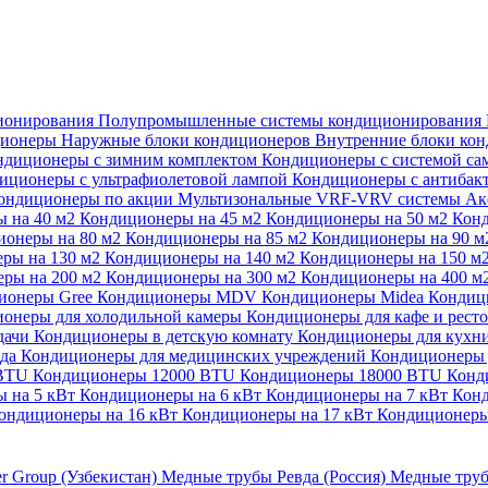
ионирования
Полупромышленные системы кондиционирования
ционеры
Наружные блоки кондиционеров
Внутренние блоки ко
ндиционеры с зимним комплектом
Кондиционеры с системой са
иционеры с ультрафиолетовой лампой
Кондиционеры с антибак
ондиционеры по акции
Мультизональные VRF-VRV системы
Ак
 на 40 м2
Кондиционеры на 45 м2
Кондиционеры на 50 м2
Конд
ионеры на 80 м2
Кондиционеры на 85 м2
Кондиционеры на 90 
ры на 130 м2
Кондиционеры на 140 м2
Кондиционеры на 150 м
ры на 200 м2
Кондиционеры на 300 м2
Кондиционеры на 400 м
ионеры Gree
Кондиционеры MDV
Кондиционеры Midea
Кондиц
онеры для холодильной камеры
Кондиционеры для кафе и рест
дачи
Кондиционеры в детскую комнату
Кондиционеры для кухн
ада
Кондиционеры для медицинских учреждений
Кондиционеры 
 BTU
Кондиционеры 12000 BTU
Кондиционеры 18000 BTU
Конд
 на 5 кВт
Кондиционеры на 6 кВт
Кондиционеры на 7 кВт
Конд
ондиционеры на 16 кВт
Кондиционеры на 17 кВт
Кондиционеры
er Group (Узбекистан)
Медные трубы Ревда (Россия)
Медные труб