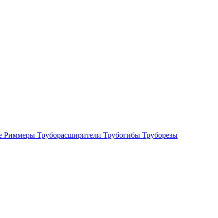
е
Риммеры
Труборасширители
Трубогибы
Труборезы