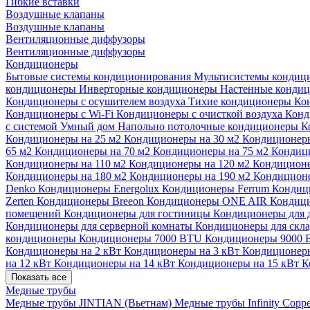
Гибкие вставки
Воздушные клапаны
Воздушные клапаны
Вентиляционные диффузоры
Вентиляционные диффузоры
Кондиционеры
Бытовые системы кондиционирования
Мультисистемы кондиц
кондиционеры
Инверторные кондиционеры
Настенные конди
Кондиционеры с осушителем воздуха
Тихие кондиционеры
Ко
Кондиционеры с Wi-Fi
Кондиционеры с очисткой воздуха
Конд
с системой Умный дом
Напольно потолочные кондиционеры
К
Кондиционеры на 25 м2
Кондиционеры на 30 м2
Кондиционеры
65 м2
Кондиционеры на 70 м2
Кондиционеры на 75 м2
Кондиц
Кондиционеры на 110 м2
Кондиционеры на 120 м2
Кондиционе
Кондиционеры на 180 м2
Кондиционеры на 190 м2
Кондиционе
Denko
Кондиционеры Energolux
Кондиционеры Ferrum
Кондиц
Zerten
Кондиционеры Breeon
Кондиционеры ONE AIR
Кондици
помещений
Кондиционеры для гостиницы
Кондиционеры для 
Кондиционеры для серверной комнаты
Кондиционеры для скл
кондиционеры
Кондиционеры 7000 BTU
Кондиционеры 9000
Кондиционеры на 2 кВт
Кондиционеры на 3 кВт
Кондиционеры
на 12 кВт
Кондиционеры на 14 кВт
Кондиционеры на 15 кВт
К
Показать все
Медные трубы
Медные трубы JINTIAN (Вьетнам)
Медные трубы Infinity Copp