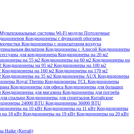
Мультизональные системы
Wi-Fi модули
Потолочные
ндиционеров
Кондиционеры с функцией обогрева
моочистки
Кондиционеры с ионизатором воздуха
териальным фильтром
Кондиционеры с Алисой
Кондиционеры
сессуары для кондиционера
Кондиционеры на 20 м2
иционеры на 55 м2
Кондиционеры на 60 м2
Кондиционеры на
м2
Кондиционеры на 95 м2
Кондиционеры на 100 м2
2
Кондиционеры на 160 м2
Кондиционеры на 170 м2
2
Кондиционеры на 35 м2
Кондиционеры AUX
Кондиционеры
ионеры Royal Thermo
Кондиционеры TCL
Кондиционеры
орана
Кондиционеры для офиса
Кондиционеры для больших
и
Кондиционеры для магазина
Кондиционеры для погреба
для спальни
Кондиционеры для спортзалов
Китайские
иционеры 24000 BTU
Кондиционеры 36000 BTU
иционеры на 10 кВт
Кондиционеры на 11 кВт
Кондиционеры
 на 18 кВт
Кондиционеры на 19 кВт
Кондиционеры на 20 кВт
ы Haike (Китай)