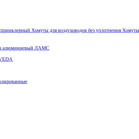
Спринклерный
Хомуты для воздуховодов без уплотнения
Хомуты
ч алюминиевый ЛАМС
и VEDA
золированные