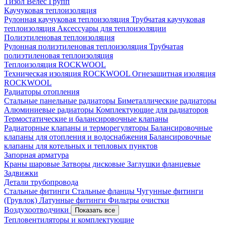
Тизол
Велес Групп
Каучуковая теплоизоляция
Рулонная каучуковая теплоизоляция
Трубчатая каучуковая
теплоизоляция
Аксессуары для теплоизоляции
Полиэтиленовая теплоизоляция
Рулонная полиэтиленовая теплоизоляция
Трубчатая
полиэтиленовая теплоизоляция
Теплоизоляция ROCKWOOL
Техническая изоляция ROCKWOOL
Огнезащитная изоляция
ROCKWOOL
Радиаторы отопления
Стальные панельные радиаторы
Биметаллические радиаторы
Алюминиевые радиаторы
Комплектующие для радиаторов
Термостатические и балансировочные клапаны
Радиаторные клапаны и терморегуляторы
Балансировочные
клапаны для отопления и водоснабжения
Балансировочные
клапаны для котельных и тепловых пунктов
Запорная арматура
Краны шаровые
Затворы дисковые
Заглушки фланцевые
Задвижки
Детали трубопровода
Стальные фитинги
Стальные фланцы
Чугунные фитинги
(Грувлок)
Латунные фитинги
Фильтры очистки
Воздухоотводчики
Показать все
Тепловентиляторы и комплектующие