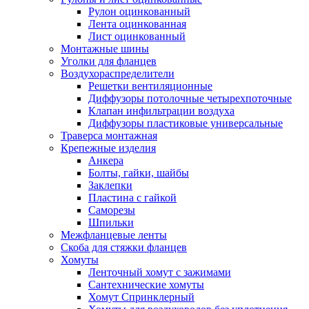
Рулон оцинкованный
Лента оцинкованная
Лист оцинкованный
Монтажные шины
Уголки для фланцев
Воздухораспределители
Решетки вентиляционные
Диффузоры потолочные четырехпоточные
Клапан инфильтрации воздуха
Диффузоры пластиковые универсальные
Траверса монтажная
Крепежные изделия
Анкера
Болты, гайки, шайбы
Заклепки
Пластина с гайкой
Саморезы
Шпильки
Межфланцевые ленты
Скоба для стяжки фланцев
Хомуты
Ленточный хомут с зажимами
Сантехнические хомуты
Хомут Спринклерный