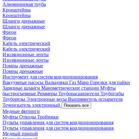
Алюминиевая труба
Кронштейны
Кронштейны
Шланги дренажные
Шланги дренажные
Фреон
Фреон
Кабель электрический
Кабель электрический
Изоляционные ленты
Изоляционные ленты
Помпы дренажные
Помпы дренажные
Инструмент для систем кондиционирования
Вакуумные насосы
Вальцовки
Газ Mapp
Горелки для пайки
Зарядные шланги
Манометрические станции
Муфты
быстросъемные
Риммеры
Труборасширители
Трубогибы
Труборезы
Электронные весы
Выпрямитель испарителя
Течеискатель электронный
Показать все
Медные фитинги
Муфты
Отводы
Тройники
Пульты управления для систем кондиционирования
Пульты управления для систем кондиционирования
Медный припой