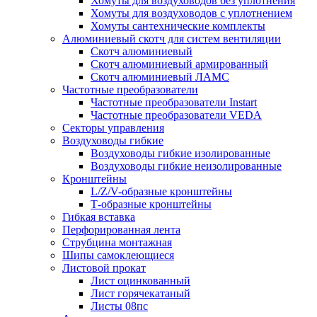
Хомуты для воздуховодов без уплотнения
Хомуты для воздуховодов с уплотнением
Хомуты сантехнические комплекты
Алюминиевый скотч для систем вентиляции
Скотч алюминиевый
Скотч алюминиевый армированный
Скотч алюминиевый ЛАМС
Частотные преобразователи
Частотные преобразователи Instart
Частотные преобразователи VEDA
Секторы управления
Воздуховоды гибкие
Воздуховоды гибкие изолированные
Воздуховоды гибкие неизолированные
Кронштейны
L/Z/V-образные кронштейны
Т-образные кронштейны
Гибкая вставка
Перфорированная лента
Струбцина монтажная
Шипы самоклеющиеся
Листовой прокат
Лист оцинкованный
Лист горячекатаный
Листы 08пс