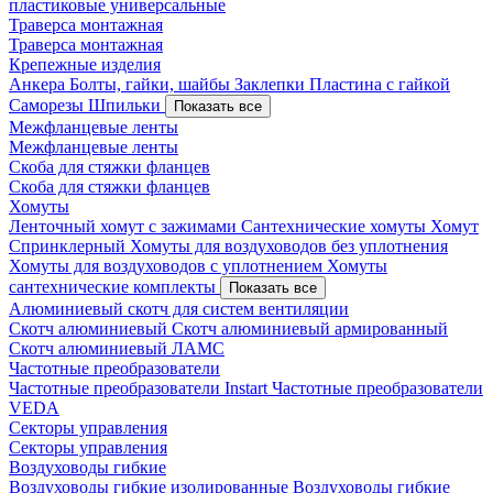
пластиковые универсальные
Траверса монтажная
Траверса монтажная
Крепежные изделия
Анкера
Болты, гайки, шайбы
Заклепки
Пластина с гайкой
Саморезы
Шпильки
Показать все
Межфланцевые ленты
Межфланцевые ленты
Скоба для стяжки фланцев
Скоба для стяжки фланцев
Хомуты
Ленточный хомут с зажимами
Сантехнические хомуты
Хомут
Спринклерный
Хомуты для воздуховодов без уплотнения
Хомуты для воздуховодов с уплотнением
Хомуты
сантехнические комплекты
Показать все
Алюминиевый скотч для систем вентиляции
Скотч алюминиевый
Скотч алюминиевый армированный
Скотч алюминиевый ЛАМС
Частотные преобразователи
Частотные преобразователи Instart
Частотные преобразователи
VEDA
Секторы управления
Секторы управления
Воздуховоды гибкие
Воздуховоды гибкие изолированные
Воздуховоды гибкие