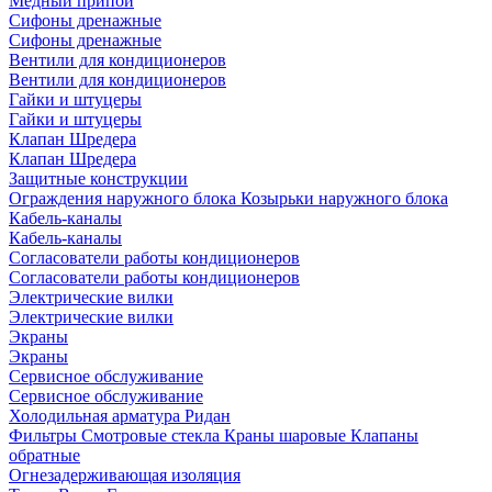
Медный припой
Сифоны дренажные
Сифоны дренажные
Вентили для кондиционеров
Вентили для кондиционеров
Гайки и штуцеры
Гайки и штуцеры
Клапан Шредера
Клапан Шредера
Защитные конструкции
Ограждения наружного блока
Козырьки наружного блока
Кабель-каналы
Кабель-каналы
Согласователи работы кондиционеров
Согласователи работы кондиционеров
Электрические вилки
Электрические вилки
Экраны
Экраны
Сервисное обслуживание
Сервисное обслуживание
Холодильная арматура Ридан
Фильтры
Смотровые стекла
Краны шаровые
Клапаны
обратные
Огнезадерживающая изоляция