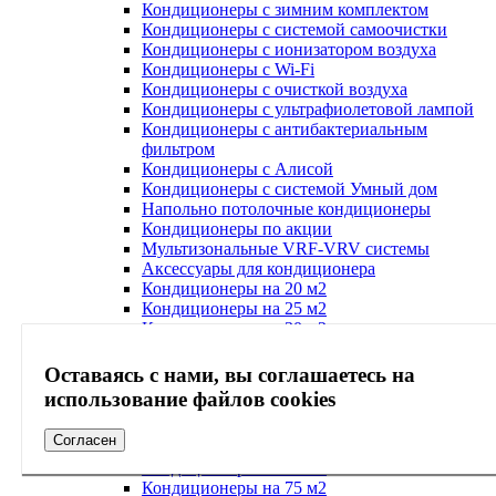
Кондиционеры с зимним комплектом
Кондиционеры с системой самоочистки
Кондиционеры с ионизатором воздуха
Кондиционеры с Wi-Fi
Кондиционеры с очисткой воздуха
Кондиционеры с ультрафиолетовой лампой
Кондиционеры с антибактериальным
фильтром
Кондиционеры с Алисой
Кондиционеры с системой Умный дом
Напольно потолочные кондиционеры
Кондиционеры по акции
Мультизональные VRF-VRV системы
Аксессуары для кондиционера
Кондиционеры на 20 м2
Кондиционеры на 25 м2
Кондиционеры на 30 м2
Кондиционеры на 40 м2
Кондиционеры на 45 м2
Оставаясь с нами, вы соглашаетесь на
Кондиционеры на 50 м2
использование файлов cookies
Кондиционеры на 55 м2
Кондиционеры на 60 м2
Согласен
Кондиционеры на 65 м2
Кондиционеры на 70 м2
Кондиционеры на 75 м2