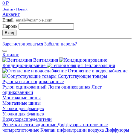
0 ₽
Войти / Новый
Аккаунт
Email
Пароль
Вход
Зарегистрироваться
Забыли пароль?
Каталог
Вентиляция
Кондиционирование
Теплоизоляция
Отопление и водоснабжение
Сопутствующие товары
Рулоны и лист оцинкованные
Рулон оцинкованный
Лента оцинкованная
Лист
оцинкованный
Монтажные шины
Монтажные шины
Уголки для фланцев
Уголки для фланцев
Воздухораспределители
Решетки вентиляционные
Диффузоры потолочные
четырехпоточные
Клапан инфильтрации воздуха
Диффузоры