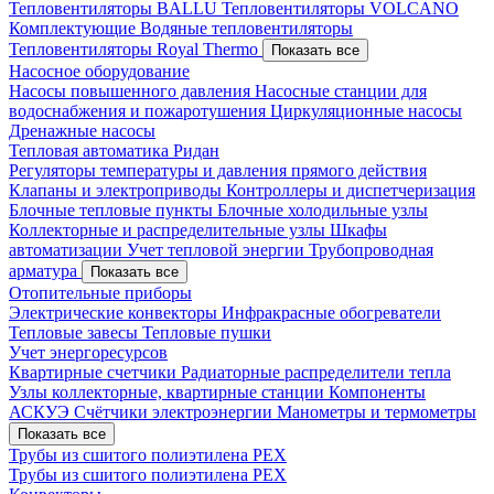
Тепловентиляторы BALLU
Тепловентиляторы VOLCANO
Комплектующие
Водяные тепловентиляторы
Тепловентиляторы Royal Thermo
Показать все
Насосное оборудование
Насосы повышенного давления
Насосные станции для
водоснабжения и пожаротушения
Циркуляционные насосы
Дренажные насосы
Тепловая автоматика Ридан
Регуляторы температуры и давления прямого действия
Клапаны и электроприводы
Контроллеры и диспетчеризация
Блочные тепловые пункты
Блочные холодильные узлы
Коллекторные и распределительные узлы
Шкафы
автоматизации
Учет тепловой энергии
Трубопроводная
арматура
Показать все
Отопительные приборы
Электрические конвекторы
Инфракрасные обогреватели
Тепловые завесы
Тепловые пушки
Учет энергоресурсов
Квартирные счетчики
Радиаторные распределители тепла
Узлы коллекторные, квартирные станции
Компоненты
АСКУЭ
Счётчики электроэнергии
Манометры и термометры
Показать все
Трубы из сшитого полиэтилена PEX
Трубы из сшитого полиэтилена PEX