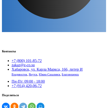
Контакты
+7 (800) 101-85-72
zakaz@e-co.su
Хабаровск, ул. Карла Маркса, 166, литер И
Владивосток
,
Якутск
,
Южно-Сахалинск
,
Благовещенск
Пн-Пт: 09:00 - 18:00
+7 (914) 420-06-72
Поделиться