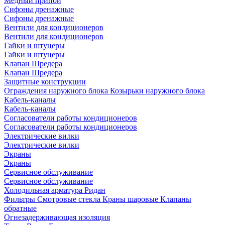
Медный припой
Сифоны дренажные
Сифоны дренажные
Вентили для кондиционеров
Вентили для кондиционеров
Гайки и штуцеры
Гайки и штуцеры
Клапан Шредера
Клапан Шредера
Защитные конструкции
Ограждения наружного блока
Козырьки наружного блока
Кабель-каналы
Кабель-каналы
Согласователи работы кондиционеров
Согласователи работы кондиционеров
Электрические вилки
Электрические вилки
Экраны
Экраны
Сервисное обслуживание
Сервисное обслуживание
Холодильная арматура Ридан
Фильтры
Смотровые стекла
Краны шаровые
Клапаны
обратные
Огнезадерживающая изоляция