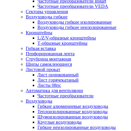
Частотные преобразователи Instart
Частотные преобразователи VEDA
Секторы управления
Воздуховоды гибкие
Воздуховоды гибкие изолированные
Воздуховоды гибкие неизолированные
Кронштейны
L/Z/V-образные кронштейны
Т-образные кронштейны
Гибкая вставка
Перфорированная лента
Струбцина монтажная
Шипы самоклеющиеся
Листовой прокат
Лист оцинкованный
Лист горячекатаный
Листы 08пс
Автоматика для вентиляции
Частотные преобразователи
Воздуховоды
Гибкие алюминиевые воздуховоды
Теплоизолированные воздуховоды
Шумоизолированные воздуховоды
Круглые воздуховоды
Гибкие неизолированные воздуховоды