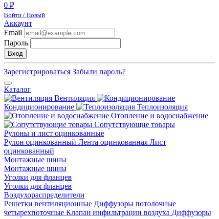
0 ₽
Войти / Новый
Аккаунт
Email
Пароль
Вход
Зарегистрироваться
Забыли пароль?
Каталог
Вентиляция
Кондиционирование
Теплоизоляция
Отопление и водоснабжение
Сопутствующие товары
Рулоны и лист оцинкованные
Рулон оцинкованный
Лента оцинкованная
Лист
оцинкованный
Монтажные шины
Монтажные шины
Уголки для фланцев
Уголки для фланцев
Воздухораспределители
Решетки вентиляционные
Диффузоры потолочные
четырехпоточные
Клапан инфильтрации воздуха
Диффузоры