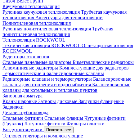
Тизол
Велес Групп
Каучуковая теплоизоляция
Рулонная каучуковая теплоизоляция
Трубчатая каучуковая
теплоизоляция
Аксессуары для теплоизоляции
Полиэтиленовая теплоизоляция
Рулонная полиэтиленовая теплоизоляция
Трубчатая
полиэтиленовая теплоизоляция
Теплоизоляция ROCKWOOL
Техническая изоляция ROCKWOOL
Огнезащитная изоляция
ROCKWOOL
Радиаторы отопления
Стальные панельные радиаторы
Биметаллические радиаторы
Алюминиевые радиаторы
Комплектующие для радиаторов
Термостатические и балансировочные клапаны
Радиаторные клапаны и терморегуляторы
Балансировочные
клапаны для отопления и водоснабжения
Балансировочные
клапаны для котельных и тепловых пунктов
Запорная арматура
Краны шаровые
Затворы дисковые
Заглушки фланцевые
Задвижки
Детали трубопровода
Стальные фитинги
Стальные фланцы
Чугунные фитинги
(Грувлок)
Латунные фитинги
Фильтры очистки
Воздухоотводчики
Показать все
Тепловентиляторы и комплектующие