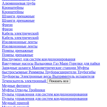
Алюминиевая труба
Кронштейны
Кронштейны
Шланги дренажные
Шланги дренажные
Фреон
Фреон
Кабель электрический
Кабель электрический
Изоляционные ленты
Изоляционные ленты
Помпы дренажные
Помпы дренажные
Инструмент для систем кондиционирования
Вакуумные насосы
Вальцовки
Газ Mapp
Горелки для пайки
Зарядные шланги
Манометрические станции
Муфты
быстросъемные
Риммеры
Труборасширители
Трубогибы
Труборезы
Электронные весы
Выпрямитель испарителя
Течеискатель электронный
Показать все
Медные фитинги
Муфты
Отводы
Тройники
Пульты управления для систем кондиционирования
Пульты управления для систем кондиционирования
Медный припой