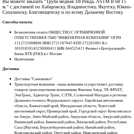
Вы можете заказать "Труба медная 3/8 Ревда, ASTM B 68 15
м." с доставкой по Хабаровску, Владивостоку, Якутску, Южно-
Сахалинску, Благовещенску и по всему Дальнему Востоку.
Способы оплаты
Безналичная оплата ОБЩЕСТВО С ОГРАНИЧЕННОЙ
ОТВЕТСТВЕННОСТЬЮ "ИНЖЕНЕРНАЯ КОМПАНИЯ" ОГРН
1112721008806 ИНН 2721187045 КПП 272201001 К/с
30101810145250000411 БИК 044525411 Филиал «Центральный»
Банка ВТБ (ПАО) в г. Москве
Наличными
Доставка
Доставка "Самовывоз"
Транспортная компания - наша компания осуществляет доставку
товаров транспортными компаниями Флагман Амур, ТК ФРАХТ,
ЭниТранс, Адвектор Транс, СЛТК, Солнечный Магадан в регионы
Дальневосточного Федерального округа: Еврейская автономная
область, Камчатский край, Магаданская область, Чукотский
автономный округ, Приморский край, Городской округ Комсомольск-
на-Амуре, Аяно-Майский район, Амурская область, Амурский район,
Ванинский район, Бикинский район, Вяземский район, Республика
Саха (Якутия), Верхнебуреинский район, Нанайский район,
Комсомольский район, Охотский район, Николаевский район,