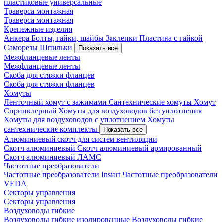
пластиковые универсальные
Траверса монтажная
Траверса монтажная
Крепежные изделия
Анкера
Болты, гайки, шайбы
Заклепки
Пластина с гайкой
Саморезы
Шпильки
Показать все
Межфланцевые ленты
Межфланцевые ленты
Скоба для стяжки фланцев
Скоба для стяжки фланцев
Хомуты
Ленточный хомут с зажимами
Сантехнические хомуты
Хомут
Спринклерный
Хомуты для воздуховодов без уплотнения
Хомуты для воздуховодов с уплотнением
Хомуты
сантехнические комплекты
Показать все
Алюминиевый скотч для систем вентиляции
Скотч алюминиевый
Скотч алюминиевый армированный
Скотч алюминиевый ЛАМС
Частотные преобразователи
Частотные преобразователи Instart
Частотные преобразователи
VEDA
Секторы управления
Секторы управления
Воздуховоды гибкие
Воздуховоды гибкие изолированные
Воздуховоды гибкие