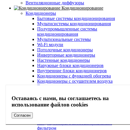
Вентиляционные диффузоры
Кондиционирование
Кондиционеры
Бытовые системы кондиционирования
Мультисистемы кондиционирования
Полупромышленные системы
кондиционирования
Мультизональные системы
Wi-Fi модули
Потолочные кондиционеры
Инверторные кондиционеры
Настенные кондиционеры
Наружные блоки кондиционеров
Внутренние блоки кондиционеров
Кондиционеры с функцией обогрева
Кондиционеры с осушителем воздуха
Тихие кондиционеры
Кондиционеры с зимним комплектом
Кондиционеры с системой самоочистки
Оставаясь с нами, вы соглашаетесь на
Кондиционеры с ионизатором воздуха
использование файлов cookies
Кондиционеры с Wi-Fi
Кондиционеры с очисткой воздуха
Согласен
Кондиционеры с ультрафиолетовой лампой
Кондиционеры с антибактериальным
фильтром