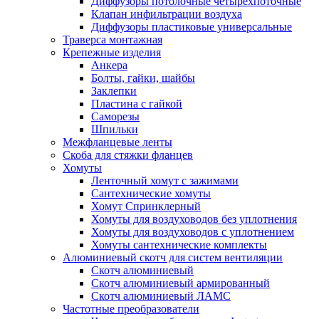
Диффузоры потолочные четырехпоточные
Клапан инфильтрации воздуха
Диффузоры пластиковые универсальные
Траверса монтажная
Крепежные изделия
Анкера
Болты, гайки, шайбы
Заклепки
Пластина с гайкой
Саморезы
Шпильки
Межфланцевые ленты
Скоба для стяжки фланцев
Хомуты
Ленточный хомут с зажимами
Сантехнические хомуты
Хомут Спринклерный
Хомуты для воздуховодов без уплотнения
Хомуты для воздуховодов с уплотнением
Хомуты сантехнические комплекты
Алюминиевый скотч для систем вентиляции
Скотч алюминиевый
Скотч алюминиевый армированный
Скотч алюминиевый ЛАМС
Частотные преобразователи