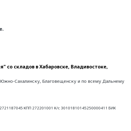
е.
я" со складов в Хабаровске, Владивостоке,
у, Южно-Сахалинску, Благовещенску и по всему Дальнему
21187045 КПП 272201001 К/с 30101810145250000411 БИК