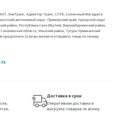
АХТ, ЭниТранс, Адвектор Транс, СЛТК, Солнечный Магадан в
укотский автономный округ, Приморский край, Городской округ
кий район, Республика Саха (Якутия), Верхнебуреинский район,
 Сахалинская область, Ульчский район, Тугуро-Чумиканский
% предоплате. Если вы желаете отправить товар по своему
-72
Доставка в срок
ске,
Оперативная доставка и
тске,
выгрузка товаров по всему