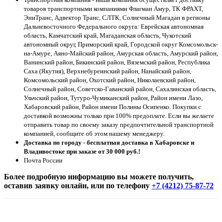
товаров транспортными компаниями Флагман Амур, ТК ФРАХТ,
ЭниТранс, Адвектор Транс, СЛТК, Солнечный Магадан в регионы
Дальневосточного Федерального округа: Еврейская автономная
область, Камчатский край, Магаданская область, Чукотский
автономный округ, Приморский край, Городской округ Комсомольск-
на-Амуре, Аяно-Майский район, Амурская область, Амурский район,
Ванинский район, Бикинский район, Вяземский район, Республика
Саха (Якутия), Верхнебуреинский район, Нанайский район,
Комсомольский район, Охотский район, Николаевский район,
Солнечный район, Советско-Гаванский район, Сахалинская область,
Ульчский район, Тугуро-Чумиканский район, Район имени Лазо,
Хабаровский район, Район имени Полины Осипенко. Покупки с
доставкой возможны только при 100% предоплате. Если вы желаете
отправить товар по своему заказу предпочтительной транспортной
компанией, сообщите об этом нашему менеджеру.
Доставка по городу - бесплатная доставка в Хабаровске и
Владивостоке при заказе от 30 000 руб.!
Почта России
Более подробную информацию вы можете получить,
оставив заявку онлайн, или по телефону
+7 (4212) 75-87-72