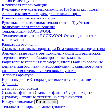
Тизол
Велес Групп
Каучуковая теплоизоляция
Рулонная каучуковая теплоизоляция
Трубчатая каучуковая
теплоизоляция
Аксессуары для теплоизоляции
Полиэтиленовая теплоизоляция
Рулонная полиэтиленовая теплоизоляция
Трубчатая
полиэтиленовая теплоизоляция
Теплоизоляция ROCKWOOL
Техническая изоляция ROCKWOOL
Огнезащитная изоляция
ROCKWOOL
Радиаторы отопления
Стальные панельные радиаторы
Биметаллические радиаторы
Алюминиевые радиаторы
Комплектующие для радиаторов
Термостатические и балансировочные клапаны
Радиаторные клапаны и терморегуляторы
Балансировочные
клапаны для отопления и водоснабжения
Балансировочные
клапаны для котельных и тепловых пунктов
Запорная арматура
Краны шаровые
Затворы дисковые
Заглушки фланцевые
Задвижки
Детали трубопровода
Стальные фитинги
Стальные фланцы
Чугунные фитинги
(Грувлок)
Латунные фитинги
Фильтры очистки
Воздухоотводчики
Показать все
Тепловентиляторы и комплектующие