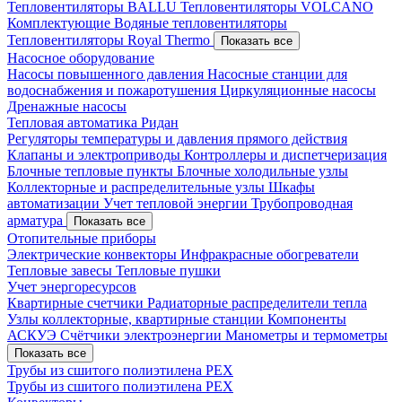
Тепловентиляторы BALLU
Тепловентиляторы VOLCANO
Комплектующие
Водяные тепловентиляторы
Тепловентиляторы Royal Thermo
Показать все
Насосное оборудование
Насосы повышенного давления
Насосные станции для
водоснабжения и пожаротушения
Циркуляционные насосы
Дренажные насосы
Тепловая автоматика Ридан
Регуляторы температуры и давления прямого действия
Клапаны и электроприводы
Контроллеры и диспетчеризация
Блочные тепловые пункты
Блочные холодильные узлы
Коллекторные и распределительные узлы
Шкафы
автоматизации
Учет тепловой энергии
Трубопроводная
арматура
Показать все
Отопительные приборы
Электрические конвекторы
Инфракрасные обогреватели
Тепловые завесы
Тепловые пушки
Учет энергоресурсов
Квартирные счетчики
Радиаторные распределители тепла
Узлы коллекторные, квартирные станции
Компоненты
АСКУЭ
Счётчики электроэнергии
Манометры и термометры
Показать все
Трубы из сшитого полиэтилена PEX
Трубы из сшитого полиэтилена PEX