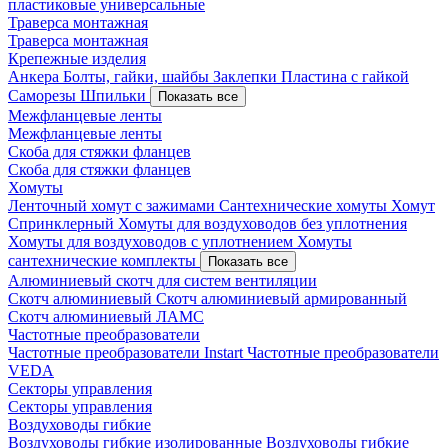
пластиковые универсальные
Траверса монтажная
Траверса монтажная
Крепежные изделия
Анкера
Болты, гайки, шайбы
Заклепки
Пластина с гайкой
Саморезы
Шпильки
Показать все
Межфланцевые ленты
Межфланцевые ленты
Скоба для стяжки фланцев
Скоба для стяжки фланцев
Хомуты
Ленточный хомут с зажимами
Сантехнические хомуты
Хомут
Спринклерный
Хомуты для воздуховодов без уплотнения
Хомуты для воздуховодов с уплотнением
Хомуты
сантехнические комплекты
Показать все
Алюминиевый скотч для систем вентиляции
Скотч алюминиевый
Скотч алюминиевый армированный
Скотч алюминиевый ЛАМС
Частотные преобразователи
Частотные преобразователи Instart
Частотные преобразователи
VEDA
Секторы управления
Секторы управления
Воздуховоды гибкие
Воздуховоды гибкие изолированные
Воздуховоды гибкие