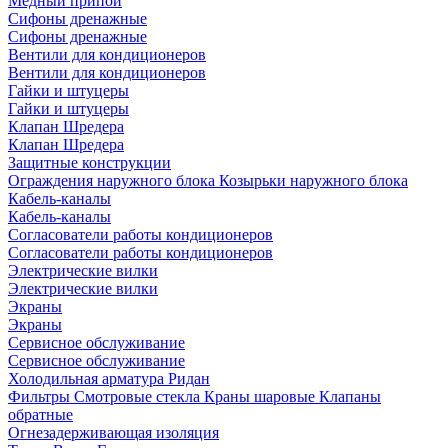
Медный припой
Сифоны дренажные
Сифоны дренажные
Вентили для кондиционеров
Вентили для кондиционеров
Гайки и штуцеры
Гайки и штуцеры
Клапан Шредера
Клапан Шредера
Защитные конструкции
Ограждения наружного блока
Козырьки наружного блока
Кабель-каналы
Кабель-каналы
Согласователи работы кондиционеров
Согласователи работы кондиционеров
Электрические вилки
Электрические вилки
Экраны
Экраны
Сервисное обслуживание
Сервисное обслуживание
Холодильная арматура Ридан
Фильтры
Смотровые стекла
Краны шаровые
Клапаны
обратные
Огнезадерживающая изоляция