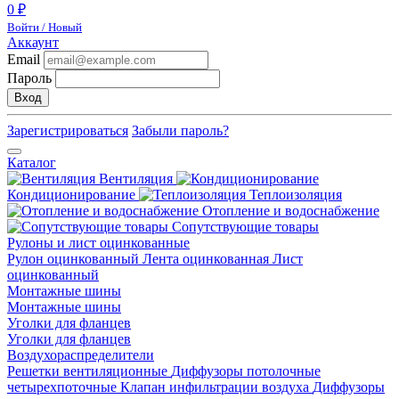
0 ₽
Войти / Новый
Аккаунт
Email
Пароль
Вход
Зарегистрироваться
Забыли пароль?
Каталог
Вентиляция
Кондиционирование
Теплоизоляция
Отопление и водоснабжение
Сопутствующие товары
Рулоны и лист оцинкованные
Рулон оцинкованный
Лента оцинкованная
Лист
оцинкованный
Монтажные шины
Монтажные шины
Уголки для фланцев
Уголки для фланцев
Воздухораспределители
Решетки вентиляционные
Диффузоры потолочные
четырехпоточные
Клапан инфильтрации воздуха
Диффузоры