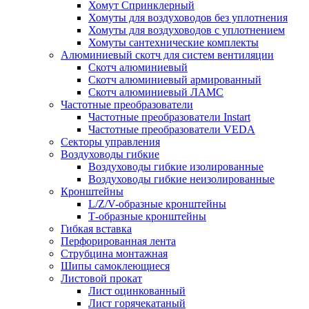
Хомут Спринклерный
Хомуты для воздуховодов без уплотнения
Хомуты для воздуховодов с уплотнением
Хомуты сантехнические комплекты
Алюминиевый скотч для систем вентиляции
Скотч алюминиевый
Скотч алюминиевый армированный
Скотч алюминиевый ЛАМС
Частотные преобразователи
Частотные преобразователи Instart
Частотные преобразователи VEDA
Секторы управления
Воздуховоды гибкие
Воздуховоды гибкие изолированные
Воздуховоды гибкие неизолированные
Кронштейны
L/Z/V-образные кронштейны
Т-образные кронштейны
Гибкая вставка
Перфорированная лента
Струбцина монтажная
Шипы самоклеющиеся
Листовой прокат
Лист оцинкованный
Лист горячекатаный