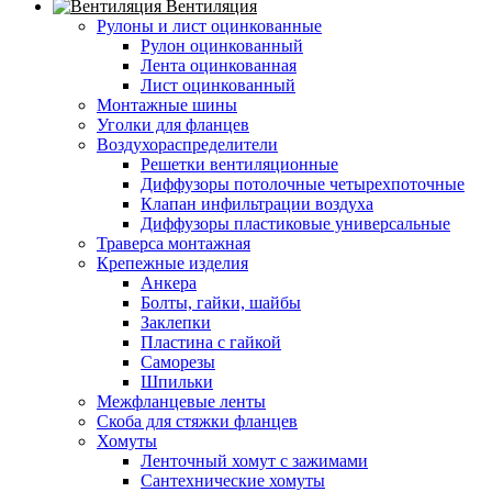
Вентиляция
Рулоны и лист оцинкованные
Рулон оцинкованный
Лента оцинкованная
Лист оцинкованный
Монтажные шины
Уголки для фланцев
Воздухораспределители
Решетки вентиляционные
Диффузоры потолочные четырехпоточные
Клапан инфильтрации воздуха
Диффузоры пластиковые универсальные
Траверса монтажная
Крепежные изделия
Анкера
Болты, гайки, шайбы
Заклепки
Пластина с гайкой
Саморезы
Шпильки
Межфланцевые ленты
Скоба для стяжки фланцев
Хомуты
Ленточный хомут с зажимами
Сантехнические хомуты