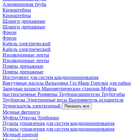
Алюминиевая труба
Кронштейны
Кронштейны
Шланги дренажные
Шланги дренажные
Фреон
Фреон
Кабель электрический
Кабель электрический
Изоляционные ленты
Изоляционные ленты
Помпы дренажные
Помпы дренажные
Инструмент для систем кондиционирования
Вакуумные насосы
Вальцовки
Газ Mapp
Горелки для пайки
Зарядные шланги
Манометрические станции
Муфты
быстросъемные
Риммеры
Труборасширители
Трубогибы
Труборезы
Электронные весы
Выпрямитель испарителя
Течеискатель электронный
Показать все
Медные фитинги
Муфты
Отводы
Тройники
Пульты управления для систем кондиционирования
Пульты управления для систем кондиционирования
Медный припой