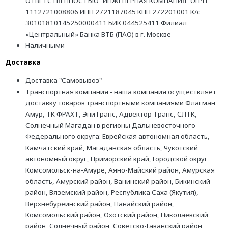
ОТВЕТСТВЕННОСТЬЮ "ИНЖЕНЕРНАЯ КОМПАНИЯ" ОГРН
1112721008806 ИНН 2721187045 КПП 272201001 К/с
30101810145250000411 БИК 044525411 Филиал
«Центральный» Банка ВТБ (ПАО) в г. Москве
Наличными
Доставка
Доставка "Самовывоз"
Транспортная компания - наша компания осуществляет
доставку товаров транспортными компаниями Флагман
Амур, ТК ФРАХТ, ЭниТранс, Адвектор Транс, СЛТК,
Солнечный Магадан в регионы Дальневосточного
Федерального округа: Еврейская автономная область,
Камчатский край, Магаданская область, Чукотский
автономный округ, Приморский край, Городской округ
Комсомольск-на-Амуре, Аяно-Майский район, Амурская
область, Амурский район, Ванинский район, Бикинский
район, Вяземский район, Республика Саха (Якутия),
Верхнебуреинский район, Нанайский район,
Комсомольский район, Охотский район, Николаевский
район, Солнечный район, Советско-Гаванский район,