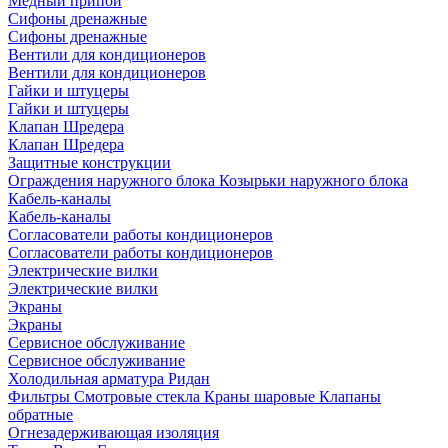
Медный припой
Сифоны дренажные
Сифоны дренажные
Вентили для кондиционеров
Вентили для кондиционеров
Гайки и штуцеры
Гайки и штуцеры
Клапан Шредера
Клапан Шредера
Защитные конструкции
Ограждения наружного блока
Козырьки наружного блока
Кабель-каналы
Кабель-каналы
Согласователи работы кондиционеров
Согласователи работы кондиционеров
Электрические вилки
Электрические вилки
Экраны
Экраны
Сервисное обслуживание
Сервисное обслуживание
Холодильная арматура Ридан
Фильтры
Смотровые стекла
Краны шаровые
Клапаны
обратные
Огнезадерживающая изоляция