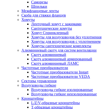
Саморезы
Шпильки
Межфланцевые ленты
Скоба для стяжки фланцев
Хомуты
Ленточный хомут с зажимами
Сантехнические хомуты
Хомут Спринклерный
Хомуты для воздуховодов без уплотнения
Хомуты для воздуховодов с уплотнением
Хомуты сантехнические комплекты
Алюминиевый скотч для систем вентиляции
Скотч алюминиевый
Скотч алюминиевый армированный
Скотч алюминиевый ЛАМС
Частотные преобразователи
Частотные преобразователи Instart
Частотные преобразователи VEDA
Секторы управления
Воздуховоды гибкие
Воздуховоды гибкие изолированные
Воздуховоды гибкие неизолированные
Кронштейны
L/Z/V-образные кронштейны
Т-образные кронштейны