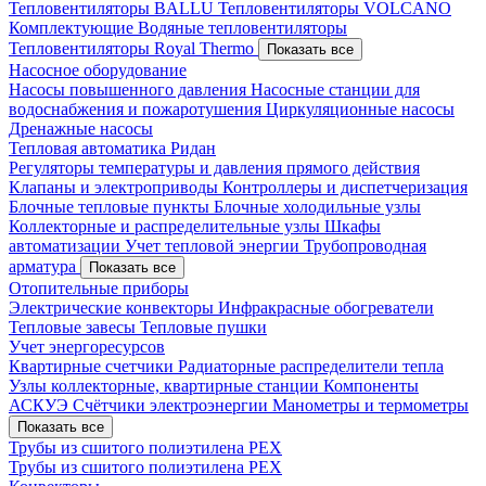
Тепловентиляторы BALLU
Тепловентиляторы VOLCANO
Комплектующие
Водяные тепловентиляторы
Тепловентиляторы Royal Thermo
Показать все
Насосное оборудование
Насосы повышенного давления
Насосные станции для
водоснабжения и пожаротушения
Циркуляционные насосы
Дренажные насосы
Тепловая автоматика Ридан
Регуляторы температуры и давления прямого действия
Клапаны и электроприводы
Контроллеры и диспетчеризация
Блочные тепловые пункты
Блочные холодильные узлы
Коллекторные и распределительные узлы
Шкафы
автоматизации
Учет тепловой энергии
Трубопроводная
арматура
Показать все
Отопительные приборы
Электрические конвекторы
Инфракрасные обогреватели
Тепловые завесы
Тепловые пушки
Учет энергоресурсов
Квартирные счетчики
Радиаторные распределители тепла
Узлы коллекторные, квартирные станции
Компоненты
АСКУЭ
Счётчики электроэнергии
Манометры и термометры
Показать все
Трубы из сшитого полиэтилена PEX
Трубы из сшитого полиэтилена PEX