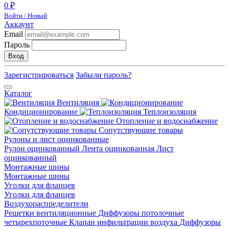
0 ₽
Войти / Новый
Аккаунт
Email
Пароль
Вход
Зарегистрироваться
Забыли пароль?
Каталог
Вентиляция
Кондиционирование
Теплоизоляция
Отопление и водоснабжение
Сопутствующие товары
Рулоны и лист оцинкованные
Рулон оцинкованный
Лента оцинкованная
Лист
оцинкованный
Монтажные шины
Монтажные шины
Уголки для фланцев
Уголки для фланцев
Воздухораспределители
Решетки вентиляционные
Диффузоры потолочные
четырехпоточные
Клапан инфильтрации воздуха
Диффузоры