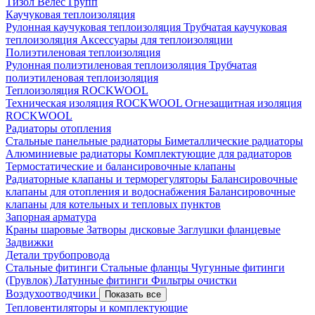
Тизол
Велес Групп
Каучуковая теплоизоляция
Рулонная каучуковая теплоизоляция
Трубчатая каучуковая
теплоизоляция
Аксессуары для теплоизоляции
Полиэтиленовая теплоизоляция
Рулонная полиэтиленовая теплоизоляция
Трубчатая
полиэтиленовая теплоизоляция
Теплоизоляция ROCKWOOL
Техническая изоляция ROCKWOOL
Огнезащитная изоляция
ROCKWOOL
Радиаторы отопления
Стальные панельные радиаторы
Биметаллические радиаторы
Алюминиевые радиаторы
Комплектующие для радиаторов
Термостатические и балансировочные клапаны
Радиаторные клапаны и терморегуляторы
Балансировочные
клапаны для отопления и водоснабжения
Балансировочные
клапаны для котельных и тепловых пунктов
Запорная арматура
Краны шаровые
Затворы дисковые
Заглушки фланцевые
Задвижки
Детали трубопровода
Стальные фитинги
Стальные фланцы
Чугунные фитинги
(Грувлок)
Латунные фитинги
Фильтры очистки
Воздухоотводчики
Показать все
Тепловентиляторы и комплектующие