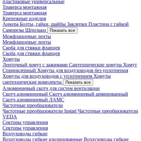
пластиковые универсальные
Траверса монтажная
Траверса монтажная
Крепежные изделия
Анкера
Болты, гайки, шайбы
Заклепки
Пластина с гайкой
Саморезы
Шпильки
Показать все
Межфланцевые ленты
Межфланцевые ленты
Скоба для стяжки фланцев
Скоба для стяжки фланцев
Хомуты
Ленточный хомут с зажимами
Сантехнические хомуты
Хомут
Спринклерный
Хомуты для воздуховодов без уплотнения
Хомуты для воздуховодов с уплотнением
Хомуты
сантехнические комплекты
Показать все
Алюминиевый скотч для систем вентиляции
Скотч алюминиевый
Скотч алюминиевый армированный
Скотч алюминиевый ЛАМС
Частотные преобразователи
Частотные преобразователи Instart
Частотные преобразователи
VEDA
Секторы управления
Секторы управления
Воздуховоды гибкие
Воздуховоды гибкие изолированные
Воздуховоды гибкие