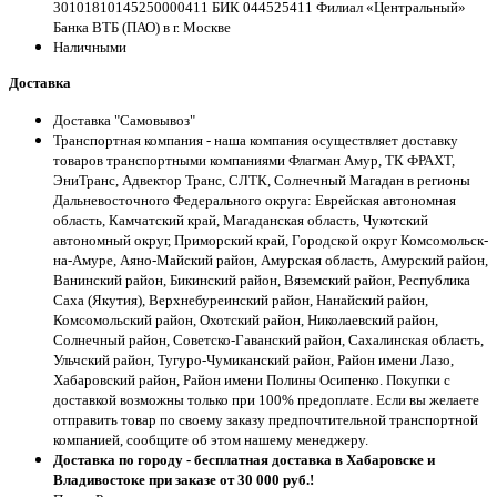
30101810145250000411 БИК 044525411 Филиал «Центральный»
Банка ВТБ (ПАО) в г. Москве
Наличными
Доставка
Доставка "Самовывоз"
Транспортная компания - наша компания осуществляет доставку
товаров транспортными компаниями Флагман Амур, ТК ФРАХТ,
ЭниТранс, Адвектор Транс, СЛТК, Солнечный Магадан в регионы
Дальневосточного Федерального округа: Еврейская автономная
область, Камчатский край, Магаданская область, Чукотский
автономный округ, Приморский край, Городской округ Комсомольск-
на-Амуре, Аяно-Майский район, Амурская область, Амурский район,
Ванинский район, Бикинский район, Вяземский район, Республика
Саха (Якутия), Верхнебуреинский район, Нанайский район,
Комсомольский район, Охотский район, Николаевский район,
Солнечный район, Советско-Гаванский район, Сахалинская область,
Ульчский район, Тугуро-Чумиканский район, Район имени Лазо,
Хабаровский район, Район имени Полины Осипенко. Покупки с
доставкой возможны только при 100% предоплате. Если вы желаете
отправить товар по своему заказу предпочтительной транспортной
компанией, сообщите об этом нашему менеджеру.
Доставка по городу - бесплатная доставка в Хабаровске и
Владивостоке при заказе от 30 000 руб.!