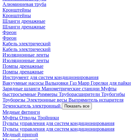
Алюминиевая труба
Кронштейны
Кронштейны
Шланги дренажные
Шланги дренажные
Фреон
Фреон
Кабель электрический
Кабель электрический
Изоляционные ленты
Изоляционные ленты
Помпы дренажные
Помпы дренажные
Инструмент для систем кондиционирования
Вакуумные насосы
Вальцовки
Газ Mapp
Горелки для пайки
Зарядные шланги
Манометрические станции
Муфты
быстросъемные
Риммеры
Труборасширители
Трубогибы
Труборезы
Электронные весы
Выпрямитель испарителя
Течеискатель электронный
Показать все
Медные фитинги
Муфты
Отводы
Тройники
Пульты управления для систем кондиционирования
Пульты управления для систем кондиционирования
Медный припой