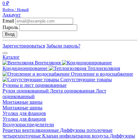
0 ₽
Войти / Новый
Аккаунт
Email
Пароль
Вход
Зарегистрироваться
Забыли пароль?
Каталог
Вентиляция
Кондиционирование
Теплоизоляция
Отопление и водоснабжение
Сопутствующие товары
Рулоны и лист оцинкованные
Рулон оцинкованный
Лента оцинкованная
Лист
оцинкованный
Монтажные шины
Монтажные шины
Уголки для фланцев
Уголки для фланцев
Воздухораспределители
Решетки вентиляционные
Диффузоры потолочные
четырехпоточные
Клапан инфильтрации воздуха
Диффузоры