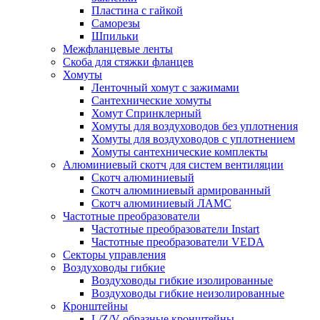
Пластина с гайкой
Саморезы
Шпильки
Межфланцевые ленты
Скоба для стяжки фланцев
Хомуты
Ленточный хомут с зажимами
Сантехнические хомуты
Хомут Спринклерный
Хомуты для воздуховодов без уплотнения
Хомуты для воздуховодов с уплотнением
Хомуты сантехнические комплекты
Алюминиевый скотч для систем вентиляции
Скотч алюминиевый
Скотч алюминиевый армированный
Скотч алюминиевый ЛАМС
Частотные преобразователи
Частотные преобразователи Instart
Частотные преобразователи VEDA
Секторы управления
Воздуховоды гибкие
Воздуховоды гибкие изолированные
Воздуховоды гибкие неизолированные
Кронштейны
L/Z/V-образные кронштейны