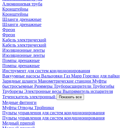
Алюминиевая труба
Кронштейны
Кронштейны
Шланги дренажные
Шланги дренажные
Фреон
Фреон
Кабель электрический
Кабель электрический
Изоляционные ленты
Изоляционные ленты
Помпы дренажные
Помпы дренажные
Инструмент для систем кондиционирования
Вакуумные насосы
Вальцовки
Газ Mapp
Горелки для пайки
Зарядные шланги
Манометрические станции
Муфты
быстросъемные
Риммеры
Труборасширители
Трубогибы
Труборезы
Электронные весы
Выпрямитель испарителя
Течеискатель электронный
Показать все
Медные фитинги
Муфты
Отводы
Тройники
Пульты управления для систем кондиционирования
Пульты управления для систем кондиционирования
Медный припой