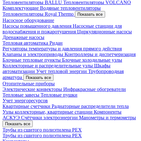
Тепловентиляторы BALLU
Тепловентиляторы VOLCANO
Комплектующие
Водяные тепловентиляторы
Тепловентиляторы Royal Thermo
Показать все
Насосное оборудование
Насосы повышенного давления
Насосные станции для
водоснабжения и пожаротушения
Циркуляционные насосы
Дренажные насосы
Тепловая автоматика Ридан
Регуляторы температуры и давления прямого действия
Клапаны и электроприводы
Контроллеры и диспетчеризация
Блочные тепловые пункты
Блочные холодильные узлы
Коллекторные и распределительные узлы
Шкафы
автоматизации
Учет тепловой энергии
Трубопроводная
арматура
Показать все
Отопительные приборы
Электрические конвекторы
Инфракрасные обогреватели
Тепловые завесы
Тепловые пушки
Учет энергоресурсов
Квартирные счетчики
Радиаторные распределители тепла
Узлы коллекторные, квартирные станции
Компоненты
АСКУЭ
Счётчики электроэнергии
Манометры и термометры
Показать все
Трубы из сшитого полиэтилена PEX
Трубы из сшитого полиэтилена PEX