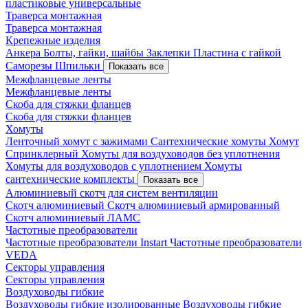
пластиковые универсальные
Траверса монтажная
Траверса монтажная
Крепежные изделия
Анкера
Болты, гайки, шайбы
Заклепки
Пластина с гайкой
Саморезы
Шпильки
Показать все
Межфланцевые ленты
Межфланцевые ленты
Скоба для стяжки фланцев
Скоба для стяжки фланцев
Хомуты
Ленточный хомут с зажимами
Сантехнические хомуты
Хомут
Спринклерный
Хомуты для воздуховодов без уплотнения
Хомуты для воздуховодов с уплотнением
Хомуты
сантехнические комплекты
Показать все
Алюминиевый скотч для систем вентиляции
Скотч алюминиевый
Скотч алюминиевый армированный
Скотч алюминиевый ЛАМС
Частотные преобразователи
Частотные преобразователи Instart
Частотные преобразователи
VEDA
Секторы управления
Секторы управления
Воздуховоды гибкие
Воздуховоды гибкие изолированные
Воздуховоды гибкие