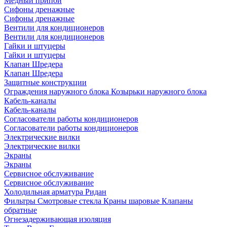
Медный припой
Сифоны дренажные
Сифоны дренажные
Вентили для кондиционеров
Вентили для кондиционеров
Гайки и штуцеры
Гайки и штуцеры
Клапан Шредера
Клапан Шредера
Защитные конструкции
Ограждения наружного блока
Козырьки наружного блока
Кабель-каналы
Кабель-каналы
Согласователи работы кондиционеров
Согласователи работы кондиционеров
Электрические вилки
Электрические вилки
Экраны
Экраны
Сервисное обслуживание
Сервисное обслуживание
Холодильная арматура Ридан
Фильтры
Смотровые стекла
Краны шаровые
Клапаны
обратные
Огнезадерживающая изоляция