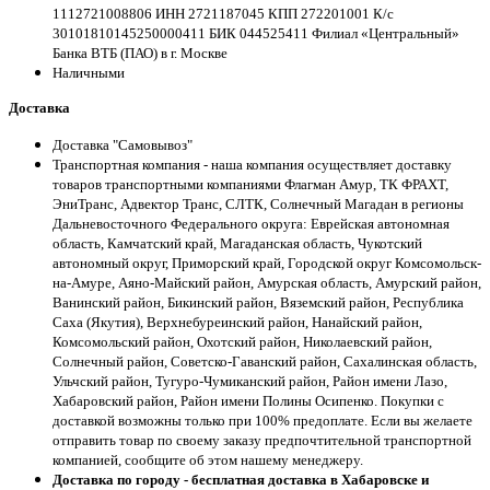
1112721008806 ИНН 2721187045 КПП 272201001 К/с
30101810145250000411 БИК 044525411 Филиал «Центральный»
Банка ВТБ (ПАО) в г. Москве
Наличными
Доставка
Доставка "Самовывоз"
Транспортная компания - наша компания осуществляет доставку
товаров транспортными компаниями Флагман Амур, ТК ФРАХТ,
ЭниТранс, Адвектор Транс, СЛТК, Солнечный Магадан в регионы
Дальневосточного Федерального округа: Еврейская автономная
область, Камчатский край, Магаданская область, Чукотский
автономный округ, Приморский край, Городской округ Комсомольск-
на-Амуре, Аяно-Майский район, Амурская область, Амурский район,
Ванинский район, Бикинский район, Вяземский район, Республика
Саха (Якутия), Верхнебуреинский район, Нанайский район,
Комсомольский район, Охотский район, Николаевский район,
Солнечный район, Советско-Гаванский район, Сахалинская область,
Ульчский район, Тугуро-Чумиканский район, Район имени Лазо,
Хабаровский район, Район имени Полины Осипенко. Покупки с
доставкой возможны только при 100% предоплате. Если вы желаете
отправить товар по своему заказу предпочтительной транспортной
компанией, сообщите об этом нашему менеджеру.
Доставка по городу - бесплатная доставка в Хабаровске и