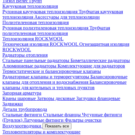
Тизол
Велес Групп
Каучуковая теплоизоляция
Рулонная каучуковая теплоизоляция
Трубчатая каучуковая
теплоизоляция
Аксессуары для теплоизоляции
Полиэтиленовая теплоизоляция
Рулонная полиэтиленовая теплоизоляция
Трубчатая
полиэтиленовая теплоизоляция
Теплоизоляция ROCKWOOL
Техническая изоляция ROCKWOOL
Огнезащитная изоляция
ROCKWOOL
Радиаторы отопления
Стальные панельные радиаторы
Биметаллические радиаторы
Алюминиевые радиаторы
Комплектующие для радиаторов
Термостатические и балансировочные клапаны
Радиаторные клапаны и терморегуляторы
Балансировочные
клапаны для отопления и водоснабжения
Балансировочные
клапаны для котельных и тепловых пунктов
Запорная арматура
Краны шаровые
Затворы дисковые
Заглушки фланцевые
Задвижки
Детали трубопровода
Стальные фитинги
Стальные фланцы
Чугунные фитинги
(Грувлок)
Латунные фитинги
Фильтры очистки
Воздухоотводчики
Показать все
Тепловентиляторы и комплектующие