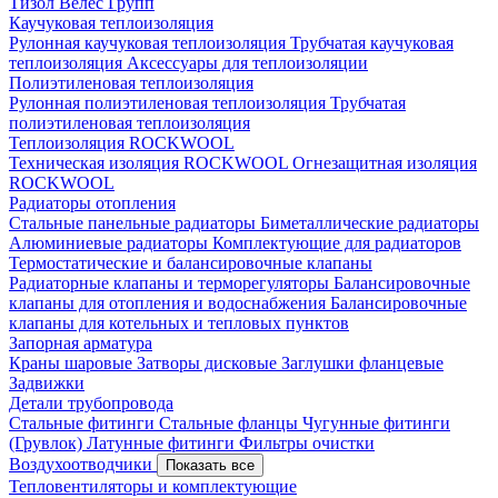
Тизол
Велес Групп
Каучуковая теплоизоляция
Рулонная каучуковая теплоизоляция
Трубчатая каучуковая
теплоизоляция
Аксессуары для теплоизоляции
Полиэтиленовая теплоизоляция
Рулонная полиэтиленовая теплоизоляция
Трубчатая
полиэтиленовая теплоизоляция
Теплоизоляция ROCKWOOL
Техническая изоляция ROCKWOOL
Огнезащитная изоляция
ROCKWOOL
Радиаторы отопления
Стальные панельные радиаторы
Биметаллические радиаторы
Алюминиевые радиаторы
Комплектующие для радиаторов
Термостатические и балансировочные клапаны
Радиаторные клапаны и терморегуляторы
Балансировочные
клапаны для отопления и водоснабжения
Балансировочные
клапаны для котельных и тепловых пунктов
Запорная арматура
Краны шаровые
Затворы дисковые
Заглушки фланцевые
Задвижки
Детали трубопровода
Стальные фитинги
Стальные фланцы
Чугунные фитинги
(Грувлок)
Латунные фитинги
Фильтры очистки
Воздухоотводчики
Показать все
Тепловентиляторы и комплектующие