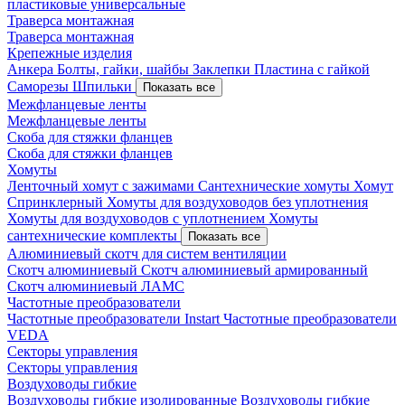
пластиковые универсальные
Траверса монтажная
Траверса монтажная
Крепежные изделия
Анкера
Болты, гайки, шайбы
Заклепки
Пластина с гайкой
Саморезы
Шпильки
Показать все
Межфланцевые ленты
Межфланцевые ленты
Скоба для стяжки фланцев
Скоба для стяжки фланцев
Хомуты
Ленточный хомут с зажимами
Сантехнические хомуты
Хомут
Спринклерный
Хомуты для воздуховодов без уплотнения
Хомуты для воздуховодов с уплотнением
Хомуты
сантехнические комплекты
Показать все
Алюминиевый скотч для систем вентиляции
Скотч алюминиевый
Скотч алюминиевый армированный
Скотч алюминиевый ЛАМС
Частотные преобразователи
Частотные преобразователи Instart
Частотные преобразователи
VEDA
Секторы управления
Секторы управления
Воздуховоды гибкие
Воздуховоды гибкие изолированные
Воздуховоды гибкие