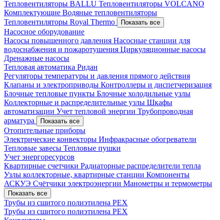
Тепловентиляторы BALLU
Тепловентиляторы VOLCANO
Комплектующие
Водяные тепловентиляторы
Тепловентиляторы Royal Thermo
Показать все
Насосное оборудование
Насосы повышенного давления
Насосные станции для
водоснабжения и пожаротушения
Циркуляционные насосы
Дренажные насосы
Тепловая автоматика Ридан
Регуляторы температуры и давления прямого действия
Клапаны и электроприводы
Контроллеры и диспетчеризация
Блочные тепловые пункты
Блочные холодильные узлы
Коллекторные и распределительные узлы
Шкафы
автоматизации
Учет тепловой энергии
Трубопроводная
арматура
Показать все
Отопительные приборы
Электрические конвекторы
Инфракрасные обогреватели
Тепловые завесы
Тепловые пушки
Учет энергоресурсов
Квартирные счетчики
Радиаторные распределители тепла
Узлы коллекторные, квартирные станции
Компоненты
АСКУЭ
Счётчики электроэнергии
Манометры и термометры
Показать все
Трубы из сшитого полиэтилена PEX
Трубы из сшитого полиэтилена PEX