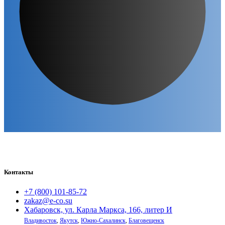
Контакты
+7 (800) 101-85-72
zakaz@e-co.su
Хабаровск, ул. Карла Маркса, 166, литер И
Владивосток
,
Якутск
,
Южно-Сахалинск
,
Благовещенск