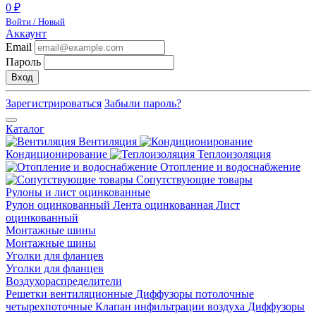
0 ₽
Войти / Новый
Аккаунт
Email
Пароль
Вход
Зарегистрироваться
Забыли пароль?
Каталог
Вентиляция
Кондиционирование
Теплоизоляция
Отопление и водоснабжение
Сопутствующие товары
Рулоны и лист оцинкованные
Рулон оцинкованный
Лента оцинкованная
Лист
оцинкованный
Монтажные шины
Монтажные шины
Уголки для фланцев
Уголки для фланцев
Воздухораспределители
Решетки вентиляционные
Диффузоры потолочные
четырехпоточные
Клапан инфильтрации воздуха
Диффузоры