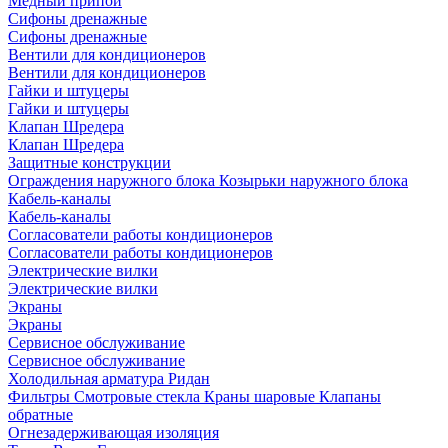
Медный припой
Сифоны дренажные
Сифоны дренажные
Вентили для кондиционеров
Вентили для кондиционеров
Гайки и штуцеры
Гайки и штуцеры
Клапан Шредера
Клапан Шредера
Защитные конструкции
Ограждения наружного блока
Козырьки наружного блока
Кабель-каналы
Кабель-каналы
Согласователи работы кондиционеров
Согласователи работы кондиционеров
Электрические вилки
Электрические вилки
Экраны
Экраны
Сервисное обслуживание
Сервисное обслуживание
Холодильная арматура Ридан
Фильтры
Смотровые стекла
Краны шаровые
Клапаны
обратные
Огнезадерживающая изоляция