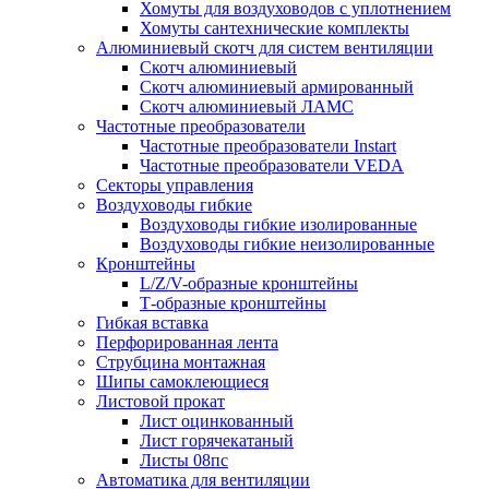
Хомуты для воздуховодов с уплотнением
Хомуты сантехнические комплекты
Алюминиевый скотч для систем вентиляции
Скотч алюминиевый
Скотч алюминиевый армированный
Скотч алюминиевый ЛАМС
Частотные преобразователи
Частотные преобразователи Instart
Частотные преобразователи VEDA
Секторы управления
Воздуховоды гибкие
Воздуховоды гибкие изолированные
Воздуховоды гибкие неизолированные
Кронштейны
L/Z/V-образные кронштейны
Т-образные кронштейны
Гибкая вставка
Перфорированная лента
Струбцина монтажная
Шипы самоклеющиеся
Листовой прокат
Лист оцинкованный
Лист горячекатаный
Листы 08пс
Автоматика для вентиляции