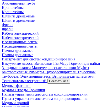
Алюминиевая труба
Кронштейны
Кронштейны
Шланги дренажные
Шланги дренажные
Фреон
Фреон
Кабель электрический
Кабель электрический
Изоляционные ленты
Изоляционные ленты
Помпы дренажные
Помпы дренажные
Инструмент для систем кондиционирования
Вакуумные насосы
Вальцовки
Газ Mapp
Горелки для пайки
Зарядные шланги
Манометрические станции
Муфты
быстросъемные
Риммеры
Труборасширители
Трубогибы
Труборезы
Электронные весы
Выпрямитель испарителя
Течеискатель электронный
Показать все
Медные фитинги
Муфты
Отводы
Тройники
Пульты управления для систем кондиционирования
Пульты управления для систем кондиционирования
Медный припой