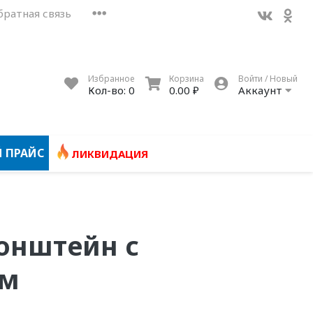
братная связь
Избранное
Корзина
Войти / Новый
Кол-во:
0
0.00 ₽
Аккаунт
 ПРАЙС
ЛИКВИДАЦИЯ
онштейн с
ем