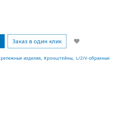
у
Заказ в один клик
Крепежные изделия
,
Кронштейны
,
L/Z/V-образные