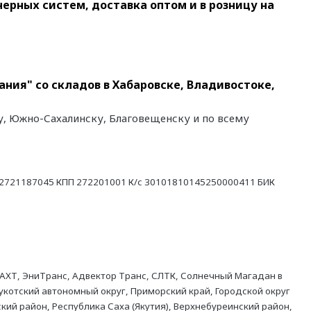
ных систем, доставка оптом и в розницу на
ния" со складов в Хабаровске, Владивостоке,
у, Южно-Сахалинску, Благовещенску и по всему
21187045 КПП 272201001 К/с 30101810145250000411 БИК
АХТ, ЭниТранс, Адвектор Транс, СЛТК, Солнечный Магадан в
укотский автономный округ, Приморский край, Городской округ
кий район, Республика Саха (Якутия), Верхнебуреинский район,