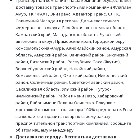
Транспортная компания - наша компания осуществляет
доставку товаров транспортными компаниями Флагман
Амур, ТК ФРАХТ, ЭниТранс, Адвектор Транс, СЛТК,
Солнечный Магадан в регионы Дальневосточного
Федерального округа: Еврейская автономная область,
Камчатский край, Магаданская область, Чукотский
автономный округ, Приморский край, Городской округ
Комсомольск-на-Амуре, Аяно-Майский район, Амурская
область, Амурский район, Ванинский район, Бикинский
район, Вяземский район, Республика Саха (Якутия),
Верхнебуреинский район, Нанайский район,
Комсомольский район, Охотский район, Николаевский
район, Солнечный район, Советско-Гаванский район,
Сахалинская область, Ульчский район, Тугуро-
Чумиканский район, Район имени Лазо, Хабаровский
район, Район имени Полины Осипенко. Покупки с
доставкой возможны только при 100% предоплате. Если
вы желаете отправить товар по своему заказу
предпочтительной транспортной компанией, сообщите
об этом нашему менеджеру.
Доставка по городу - бесплатная доставка в