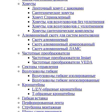
Хомуты
Ленточный хомут с зажимами
Сантехнические хомуты
Хомут Спринклерный
Хомуты для воздуховодов без уплотнения
Хомуты для воздуховодов с уплотнением
Хомуты сантехнические комплекты
Алюминиевый скотч для систем вентиляции
Скотч алюминиевый
Скотч алюминиевый армированный
Скотч алюминиевый ЛАМС
Частотные преобразователи
Частотные преобразователи Instart
Частотные преобразователи VEDA
Секторы управления
Воздуховоды гибкие
Воздуховоды гибкие изолированные
Воздуховоды гибкие неизолированные
Кронштейны
L/Z/V-образные кронштейны
Т-образные кронштейны
Гибкая вставка
Перфорированная лента
Струбцина монтажная
Шипы самоклеющиеся