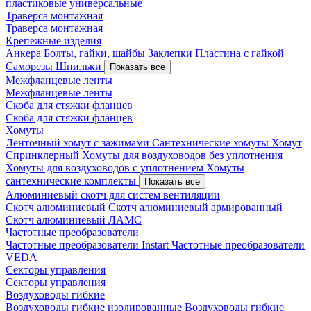
пластиковые универсальные
Траверса монтажная
Траверса монтажная
Крепежные изделия
Анкера
Болты, гайки, шайбы
Заклепки
Пластина с гайкой
Саморезы
Шпильки
Показать все
Межфланцевые ленты
Межфланцевые ленты
Скоба для стяжки фланцев
Скоба для стяжки фланцев
Хомуты
Ленточный хомут с зажимами
Сантехнические хомуты
Хомут
Спринклерный
Хомуты для воздуховодов без уплотнения
Хомуты для воздуховодов с уплотнением
Хомуты
сантехнические комплекты
Показать все
Алюминиевый скотч для систем вентиляции
Скотч алюминиевый
Скотч алюминиевый армированный
Скотч алюминиевый ЛАМС
Частотные преобразователи
Частотные преобразователи Instart
Частотные преобразователи
VEDA
Секторы управления
Секторы управления
Воздуховоды гибкие
Воздуховоды гибкие изолированные
Воздуховоды гибкие