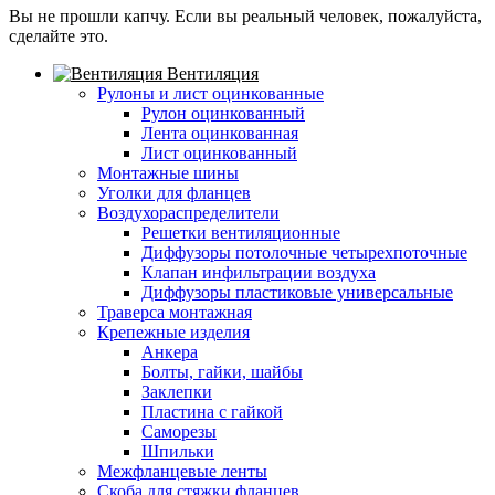
Вы не прошли капчу. Если вы реальный человек, пожалуйста,
сделайте это.
Вентиляция
Рулоны и лист оцинкованные
Рулон оцинкованный
Лента оцинкованная
Лист оцинкованный
Монтажные шины
Уголки для фланцев
Воздухораспределители
Решетки вентиляционные
Диффузоры потолочные четырехпоточные
Клапан инфильтрации воздуха
Диффузоры пластиковые универсальные
Траверса монтажная
Крепежные изделия
Анкера
Болты, гайки, шайбы
Заклепки
Пластина с гайкой
Саморезы
Шпильки
Межфланцевые ленты
Скоба для стяжки фланцев