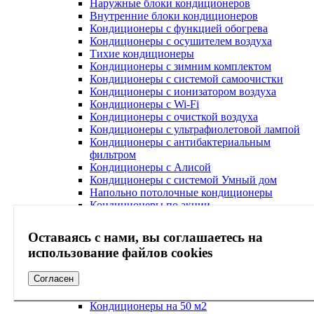
Наружные блоки кондиционеров
Внутренние блоки кондиционеров
Кондиционеры с функцией обогрева
Кондиционеры с осушителем воздуха
Тихие кондиционеры
Кондиционеры с зимним комплектом
Кондиционеры с системой самоочистки
Кондиционеры с ионизатором воздуха
Кондиционеры с Wi-Fi
Кондиционеры с очисткой воздуха
Кондиционеры с ультрафиолетовой лампой
Кондиционеры с антибактериальным
фильтром
Кондиционеры с Алисой
Кондиционеры с системой Умный дом
Напольно потолочные кондиционеры
Кондиционеры по акции
Мультизональные VRF-VRV системы
Аксессуары для кондиционера
Оставаясь с нами, вы соглашаетесь на
Кондиционеры на 20 м2
использование файлов cookies
Кондиционеры на 25 м2
Кондиционеры на 30 м2
Согласен
Кондиционеры на 40 м2
Кондиционеры на 45 м2
Кондиционеры на 50 м2