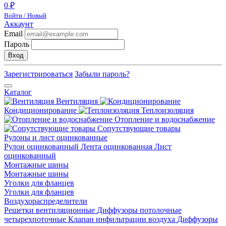
0 ₽
Войти / Новый
Аккаунт
Email
Пароль
Вход
Зарегистрироваться
Забыли пароль?
Каталог
Вентиляция
Кондиционирование
Теплоизоляция
Отопление и водоснабжение
Сопутствующие товары
Рулоны и лист оцинкованные
Рулон оцинкованный
Лента оцинкованная
Лист
оцинкованный
Монтажные шины
Монтажные шины
Уголки для фланцев
Уголки для фланцев
Воздухораспределители
Решетки вентиляционные
Диффузоры потолочные
четырехпоточные
Клапан инфильтрации воздуха
Диффузоры