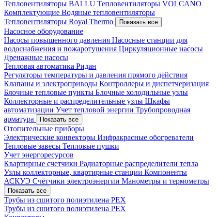
Тепловентиляторы BALLU
Тепловентиляторы VOLCANO
Комплектующие
Водяные тепловентиляторы
Тепловентиляторы Royal Thermo
Показать все
Насосное оборудование
Насосы повышенного давления
Насосные станции для
водоснабжения и пожаротушения
Циркуляционные насосы
Дренажные насосы
Тепловая автоматика Ридан
Регуляторы температуры и давления прямого действия
Клапаны и электроприводы
Контроллеры и диспетчеризация
Блочные тепловые пункты
Блочные холодильные узлы
Коллекторные и распределительные узлы
Шкафы
автоматизации
Учет тепловой энергии
Трубопроводная
арматура
Показать все
Отопительные приборы
Электрические конвекторы
Инфракрасные обогреватели
Тепловые завесы
Тепловые пушки
Учет энергоресурсов
Квартирные счетчики
Радиаторные распределители тепла
Узлы коллекторные, квартирные станции
Компоненты
АСКУЭ
Счётчики электроэнергии
Манометры и термометры
Показать все
Трубы из сшитого полиэтилена PEX
Трубы из сшитого полиэтилена PEX