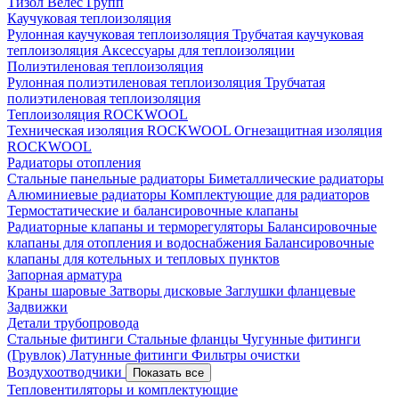
Тизол
Велес Групп
Каучуковая теплоизоляция
Рулонная каучуковая теплоизоляция
Трубчатая каучуковая
теплоизоляция
Аксессуары для теплоизоляции
Полиэтиленовая теплоизоляция
Рулонная полиэтиленовая теплоизоляция
Трубчатая
полиэтиленовая теплоизоляция
Теплоизоляция ROCKWOOL
Техническая изоляция ROCKWOOL
Огнезащитная изоляция
ROCKWOOL
Радиаторы отопления
Стальные панельные радиаторы
Биметаллические радиаторы
Алюминиевые радиаторы
Комплектующие для радиаторов
Термостатические и балансировочные клапаны
Радиаторные клапаны и терморегуляторы
Балансировочные
клапаны для отопления и водоснабжения
Балансировочные
клапаны для котельных и тепловых пунктов
Запорная арматура
Краны шаровые
Затворы дисковые
Заглушки фланцевые
Задвижки
Детали трубопровода
Стальные фитинги
Стальные фланцы
Чугунные фитинги
(Грувлок)
Латунные фитинги
Фильтры очистки
Воздухоотводчики
Показать все
Тепловентиляторы и комплектующие