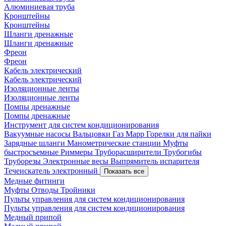
Алюминиевая труба
Кронштейны
Кронштейны
Шланги дренажные
Шланги дренажные
Фреон
Фреон
Кабель электрический
Кабель электрический
Изоляционные ленты
Изоляционные ленты
Помпы дренажные
Помпы дренажные
Инструмент для систем кондиционирования
Вакуумные насосы
Вальцовки
Газ Mapp
Горелки для пайки
Зарядные шланги
Манометрические станции
Муфты
быстросъемные
Риммеры
Труборасширители
Трубогибы
Труборезы
Электронные весы
Выпрямитель испарителя
Течеискатель электронный
Показать все
Медные фитинги
Муфты
Отводы
Тройники
Пульты управления для систем кондиционирования
Пульты управления для систем кондиционирования
Медный припой