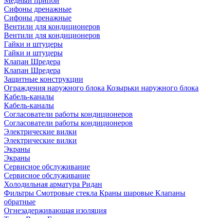
Медный припой
Сифоны дренажные
Сифоны дренажные
Вентили для кондиционеров
Вентили для кондиционеров
Гайки и штуцеры
Гайки и штуцеры
Клапан Шредера
Клапан Шредера
Защитные конструкции
Ограждения наружного блока
Козырьки наружного блока
Кабель-каналы
Кабель-каналы
Согласователи работы кондиционеров
Согласователи работы кондиционеров
Электрические вилки
Электрические вилки
Экраны
Экраны
Сервисное обслуживание
Сервисное обслуживание
Холодильная арматура Ридан
Фильтры
Смотровые стекла
Краны шаровые
Клапаны
обратные
Огнезадерживающая изоляция