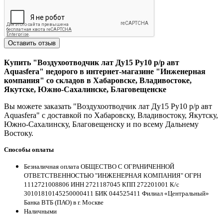
Оставить отзыв
Купить "Воздухоотводчик лат Ду15 Ру10 р/р авт
Aquasfera" недорого в интернет-магазине "Инженерная
компания" со складов в Хабаровске, Владивостоке,
Якутске, Южно-Сахалинске, Благовещенске
Вы можете заказать "Воздухоотводчик лат Ду15 Ру10 р/р авт
Aquasfera" с доставкой по Хабаровску, Владивостоку, Якутску,
Южно-Сахалинску, Благовещенску и по всему Дальнему
Востоку.
Способы оплаты
Безналичная оплата ОБЩЕСТВО С ОГРАНИЧЕННОЙ
ОТВЕТСТВЕННОСТЬЮ "ИНЖЕНЕРНАЯ КОМПАНИЯ" ОГРН
1112721008806 ИНН 2721187045 КПП 272201001 К/с
30101810145250000411 БИК 044525411 Филиал «Центральный»
Банка ВТБ (ПАО) в г. Москве
Наличными