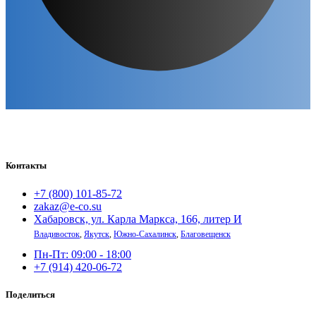
Контакты
+7 (800) 101-85-72
zakaz@e-co.su
Хабаровск, ул. Карла Маркса, 166, литер И
Владивосток
,
Якутск
,
Южно-Сахалинск
,
Благовещенск
Пн-Пт: 09:00 - 18:00
+7 (914) 420-06-72
Поделиться