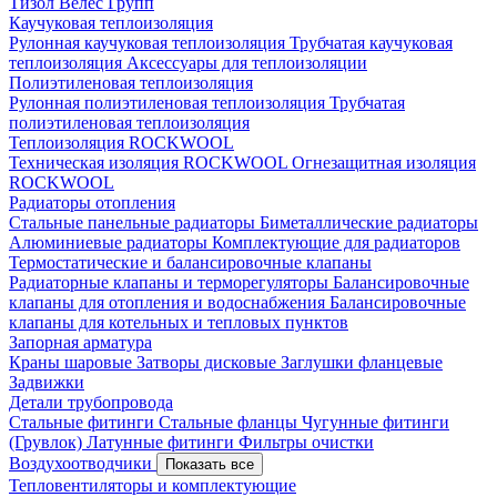
Тизол
Велес Групп
Каучуковая теплоизоляция
Рулонная каучуковая теплоизоляция
Трубчатая каучуковая
теплоизоляция
Аксессуары для теплоизоляции
Полиэтиленовая теплоизоляция
Рулонная полиэтиленовая теплоизоляция
Трубчатая
полиэтиленовая теплоизоляция
Теплоизоляция ROCKWOOL
Техническая изоляция ROCKWOOL
Огнезащитная изоляция
ROCKWOOL
Радиаторы отопления
Стальные панельные радиаторы
Биметаллические радиаторы
Алюминиевые радиаторы
Комплектующие для радиаторов
Термостатические и балансировочные клапаны
Радиаторные клапаны и терморегуляторы
Балансировочные
клапаны для отопления и водоснабжения
Балансировочные
клапаны для котельных и тепловых пунктов
Запорная арматура
Краны шаровые
Затворы дисковые
Заглушки фланцевые
Задвижки
Детали трубопровода
Стальные фитинги
Стальные фланцы
Чугунные фитинги
(Грувлок)
Латунные фитинги
Фильтры очистки
Воздухоотводчики
Показать все
Тепловентиляторы и комплектующие