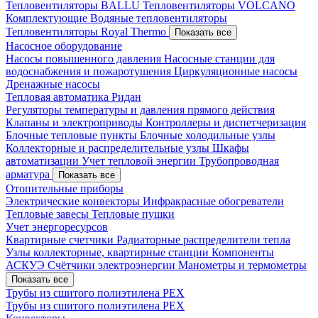
Тепловентиляторы BALLU
Тепловентиляторы VOLCANO
Комплектующие
Водяные тепловентиляторы
Тепловентиляторы Royal Thermo
Показать все
Насосное оборудование
Насосы повышенного давления
Насосные станции для
водоснабжения и пожаротушения
Циркуляционные насосы
Дренажные насосы
Тепловая автоматика Ридан
Регуляторы температуры и давления прямого действия
Клапаны и электроприводы
Контроллеры и диспетчеризация
Блочные тепловые пункты
Блочные холодильные узлы
Коллекторные и распределительные узлы
Шкафы
автоматизации
Учет тепловой энергии
Трубопроводная
арматура
Показать все
Отопительные приборы
Электрические конвекторы
Инфракрасные обогреватели
Тепловые завесы
Тепловые пушки
Учет энергоресурсов
Квартирные счетчики
Радиаторные распределители тепла
Узлы коллекторные, квартирные станции
Компоненты
АСКУЭ
Счётчики электроэнергии
Манометры и термометры
Показать все
Трубы из сшитого полиэтилена PEX
Трубы из сшитого полиэтилена PEX