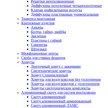
Решетки вентиляционные
Диффузоры потолочные четырехпоточные
Клапан инфильтрации воздуха
Диффузоры пластиковые универсальные
Траверса монтажная
Крепежные изделия
Анкера
Болты, гайки, шайбы
Заклепки
Пластина с гайкой
Саморезы
Шпильки
Межфланцевые ленты
Скоба для стяжки фланцев
Хомуты
Ленточный хомут с зажимами
Сантехнические хомуты
Хомут Спринклерный
Хомуты для воздуховодов без уплотнения
Хомуты для воздуховодов с уплотнением
Хомуты сантехнические комплекты
Алюминиевый скотч для систем вентиляции
Скотч алюминиевый
Скотч алюминиевый армированный
Скотч алюминиевый ЛАМС