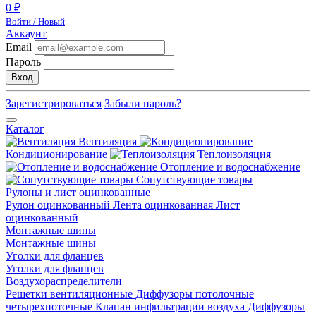
0 ₽
Войти / Новый
Аккаунт
Email
Пароль
Вход
Зарегистрироваться
Забыли пароль?
Каталог
Вентиляция
Кондиционирование
Теплоизоляция
Отопление и водоснабжение
Сопутствующие товары
Рулоны и лист оцинкованные
Рулон оцинкованный
Лента оцинкованная
Лист
оцинкованный
Монтажные шины
Монтажные шины
Уголки для фланцев
Уголки для фланцев
Воздухораспределители
Решетки вентиляционные
Диффузоры потолочные
четырехпоточные
Клапан инфильтрации воздуха
Диффузоры