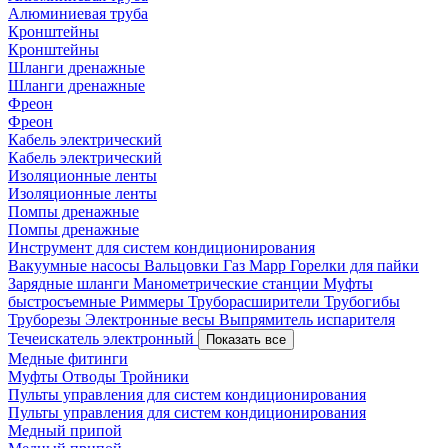
Алюминиевая труба
Кронштейны
Кронштейны
Шланги дренажные
Шланги дренажные
Фреон
Фреон
Кабель электрический
Кабель электрический
Изоляционные ленты
Изоляционные ленты
Помпы дренажные
Помпы дренажные
Инструмент для систем кондиционирования
Вакуумные насосы
Вальцовки
Газ Mapp
Горелки для пайки
Зарядные шланги
Манометрические станции
Муфты
быстросъемные
Риммеры
Труборасширители
Трубогибы
Труборезы
Электронные весы
Выпрямитель испарителя
Течеискатель электронный
Показать все
Медные фитинги
Муфты
Отводы
Тройники
Пульты управления для систем кондиционирования
Пульты управления для систем кондиционирования
Медный припой