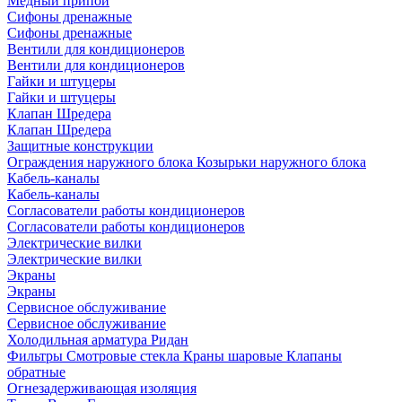
Медный припой
Сифоны дренажные
Сифоны дренажные
Вентили для кондиционеров
Вентили для кондиционеров
Гайки и штуцеры
Гайки и штуцеры
Клапан Шредера
Клапан Шредера
Защитные конструкции
Ограждения наружного блока
Козырьки наружного блока
Кабель-каналы
Кабель-каналы
Согласователи работы кондиционеров
Согласователи работы кондиционеров
Электрические вилки
Электрические вилки
Экраны
Экраны
Сервисное обслуживание
Сервисное обслуживание
Холодильная арматура Ридан
Фильтры
Смотровые стекла
Краны шаровые
Клапаны
обратные
Огнезадерживающая изоляция