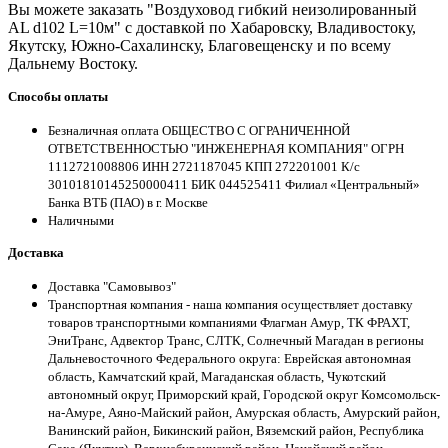
Вы можете заказать "Воздуховод гибкий неизолированный
AL d102 L=10м" с доставкой по Хабаровску, Владивостоку,
Якутску, Южно-Сахалинску, Благовещенску и по всему
Дальнему Востоку.
Способы оплаты
Безналичная оплата ОБЩЕСТВО С ОГРАНИЧЕННОЙ
ОТВЕТСТВЕННОСТЬЮ "ИНЖЕНЕРНАЯ КОМПАНИЯ" ОГРН
1112721008806 ИНН 2721187045 КПП 272201001 К/с
30101810145250000411 БИК 044525411 Филиал «Центральный»
Банка ВТБ (ПАО) в г. Москве
Наличными
Доставка
Доставка "Самовывоз"
Транспортная компания - наша компания осуществляет доставку
товаров транспортными компаниями Флагман Амур, ТК ФРАХТ,
ЭниТранс, Адвектор Транс, СЛТК, Солнечный Магадан в регионы
Дальневосточного Федерального округа: Еврейская автономная
область, Камчатский край, Магаданская область, Чукотский
автономный округ, Приморский край, Городской округ Комсомольск-
на-Амуре, Аяно-Майский район, Амурская область, Амурский район,
Ванинский район, Бикинский район, Вяземский район, Республика