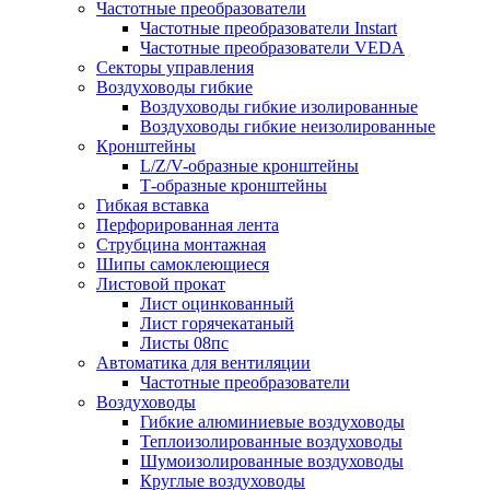
Частотные преобразователи
Частотные преобразователи Instart
Частотные преобразователи VEDA
Секторы управления
Воздуховоды гибкие
Воздуховоды гибкие изолированные
Воздуховоды гибкие неизолированные
Кронштейны
L/Z/V-образные кронштейны
Т-образные кронштейны
Гибкая вставка
Перфорированная лента
Струбцина монтажная
Шипы самоклеющиеся
Листовой прокат
Лист оцинкованный
Лист горячекатаный
Листы 08пс
Автоматика для вентиляции
Частотные преобразователи
Воздуховоды
Гибкие алюминиевые воздуховоды
Теплоизолированные воздуховоды
Шумоизолированные воздуховоды
Круглые воздуховоды