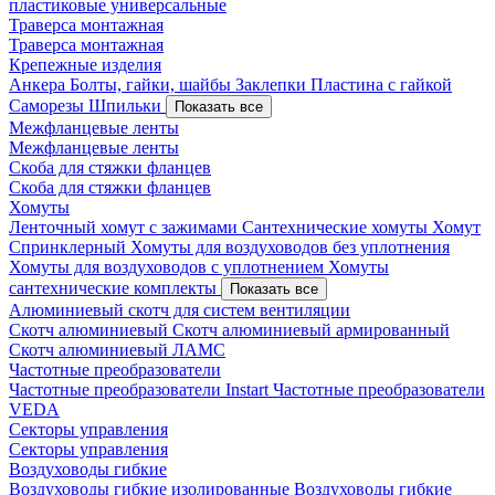
пластиковые универсальные
Траверса монтажная
Траверса монтажная
Крепежные изделия
Анкера
Болты, гайки, шайбы
Заклепки
Пластина с гайкой
Саморезы
Шпильки
Показать все
Межфланцевые ленты
Межфланцевые ленты
Скоба для стяжки фланцев
Скоба для стяжки фланцев
Хомуты
Ленточный хомут с зажимами
Сантехнические хомуты
Хомут
Спринклерный
Хомуты для воздуховодов без уплотнения
Хомуты для воздуховодов с уплотнением
Хомуты
сантехнические комплекты
Показать все
Алюминиевый скотч для систем вентиляции
Скотч алюминиевый
Скотч алюминиевый армированный
Скотч алюминиевый ЛАМС
Частотные преобразователи
Частотные преобразователи Instart
Частотные преобразователи
VEDA
Секторы управления
Секторы управления
Воздуховоды гибкие
Воздуховоды гибкие изолированные
Воздуховоды гибкие