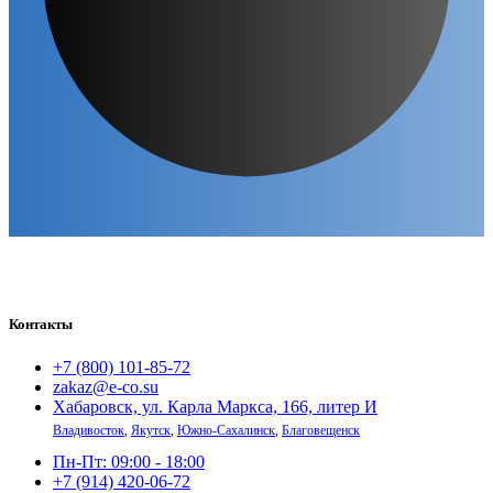
Контакты
+7 (800) 101-85-72
zakaz@e-co.su
Хабаровск, ул. Карла Маркса, 166, литер И
Владивосток
,
Якутск
,
Южно-Сахалинск
,
Благовещенск
Пн-Пт: 09:00 - 18:00
+7 (914) 420-06-72