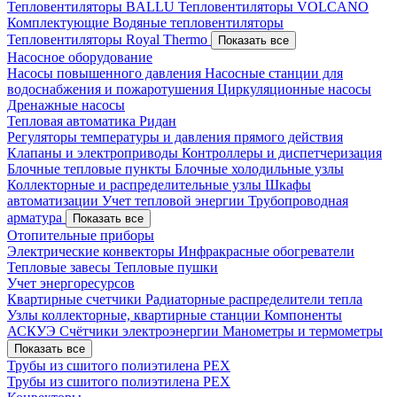
Тепловентиляторы BALLU
Тепловентиляторы VOLCANO
Комплектующие
Водяные тепловентиляторы
Тепловентиляторы Royal Thermo
Показать все
Насосное оборудование
Насосы повышенного давления
Насосные станции для
водоснабжения и пожаротушения
Циркуляционные насосы
Дренажные насосы
Тепловая автоматика Ридан
Регуляторы температуры и давления прямого действия
Клапаны и электроприводы
Контроллеры и диспетчеризация
Блочные тепловые пункты
Блочные холодильные узлы
Коллекторные и распределительные узлы
Шкафы
автоматизации
Учет тепловой энергии
Трубопроводная
арматура
Показать все
Отопительные приборы
Электрические конвекторы
Инфракрасные обогреватели
Тепловые завесы
Тепловые пушки
Учет энергоресурсов
Квартирные счетчики
Радиаторные распределители тепла
Узлы коллекторные, квартирные станции
Компоненты
АСКУЭ
Счётчики электроэнергии
Манометры и термометры
Показать все
Трубы из сшитого полиэтилена PEX
Трубы из сшитого полиэтилена PEX