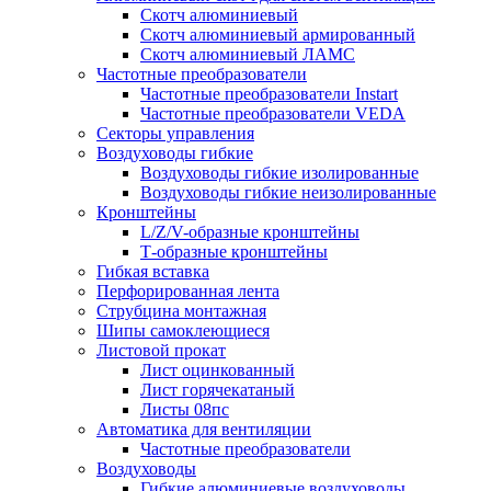
Скотч алюминиевый
Скотч алюминиевый армированный
Скотч алюминиевый ЛАМС
Частотные преобразователи
Частотные преобразователи Instart
Частотные преобразователи VEDA
Секторы управления
Воздуховоды гибкие
Воздуховоды гибкие изолированные
Воздуховоды гибкие неизолированные
Кронштейны
L/Z/V-образные кронштейны
Т-образные кронштейны
Гибкая вставка
Перфорированная лента
Струбцина монтажная
Шипы самоклеющиеся
Листовой прокат
Лист оцинкованный
Лист горячекатаный
Листы 08пс
Автоматика для вентиляции
Частотные преобразователи
Воздуховоды
Гибкие алюминиевые воздуховоды