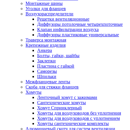
Монтажные шины
Уголки для фланцев
Воздухораспределители
Решетки вентиляционные
Диффузоры потолочные четырехпоточные
Клапан инфильтрации воздуха
Диффузоры пластиковые универсальные
Траверса монтажная
Крепежные изделия
Анкера
Болты, гайки, шайбы
Заклепки
Пластина с гайкой
Саморезы
Шпильки
Межфланцевые ленты
Скоба для стяжки фланцев
Хомуты
Ленточный хомут с зажимами
Сантехнические хомуты
Хомут Спринклерный
Хомуты для воздуховодов без уплотнения
Хомуты для воздуховодов с уплотнением
Хомуты сантехнические комплекты
Алюминиевый скотч для систем вентиляции