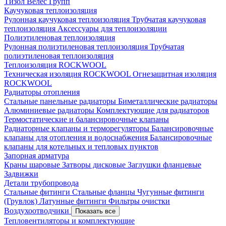
Тизол
Велес Групп
Каучуковая теплоизоляция
Рулонная каучуковая теплоизоляция
Трубчатая каучуковая
теплоизоляция
Аксессуары для теплоизоляции
Полиэтиленовая теплоизоляция
Рулонная полиэтиленовая теплоизоляция
Трубчатая
полиэтиленовая теплоизоляция
Теплоизоляция ROCKWOOL
Техническая изоляция ROCKWOOL
Огнезащитная изоляция
ROCKWOOL
Радиаторы отопления
Стальные панельные радиаторы
Биметаллические радиаторы
Алюминиевые радиаторы
Комплектующие для радиаторов
Термостатические и балансировочные клапаны
Радиаторные клапаны и терморегуляторы
Балансировочные
клапаны для отопления и водоснабжения
Балансировочные
клапаны для котельных и тепловых пунктов
Запорная арматура
Краны шаровые
Затворы дисковые
Заглушки фланцевые
Задвижки
Детали трубопровода
Стальные фитинги
Стальные фланцы
Чугунные фитинги
(Грувлок)
Латунные фитинги
Фильтры очистки
Воздухоотводчики
Показать все
Тепловентиляторы и комплектующие