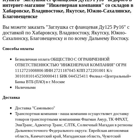
интернет-магазине "Инженерная компания" со складов в
Хабаровске, Владивостоке, Якутске, Южно-Сахалинске,
Благовещенске
Вы можете заказать "Заглушка ст фланцевая Ду125 Ру16" с
доставкой по Хабаровску, Владивостоку, Якутску, Южно-
Сахалинску, Благовещенску и по всему Дальнему Востоку.
Способы оплаты
Безналичная оплата ОБЩЕСТВО С ОГРАНИЧЕННОЙ
ОТВЕТСТВЕННОСТЬЮ "ИНЖЕНЕРНАЯ КОМПАНИЯ" ОГРН
1112721008806 ИНН 2721187045 КПП 272201001 К/с
30101810145250000411 БИК 044525411 Филиал «Центральный»
Банка ВТБ (ПАО) в г. Москве
Наличными
Доставка
Доставка "Самовывоз"
Транспортная компания - наша компания осуществляет доставку
товаров транспортными компаниями Флагман Амур, ТК ФРАХТ,
ЭниТранс, Адвектор Транс, СЛТК, Солнечный Магадан в регионы
Дальневосточного Федерального округа: Еврейская автономная
область, Камчатский край, Магаданская область, Чукотский