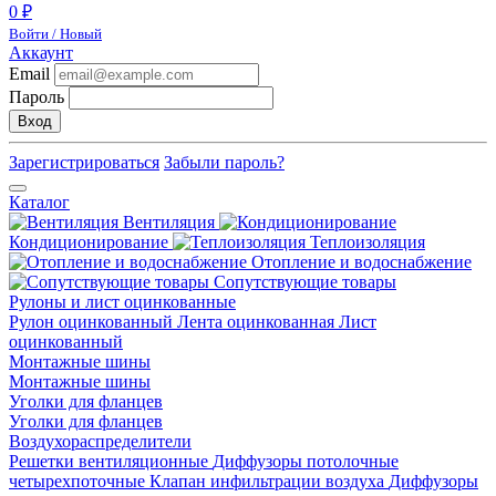
0 ₽
Войти / Новый
Аккаунт
Email
Пароль
Вход
Зарегистрироваться
Забыли пароль?
Каталог
Вентиляция
Кондиционирование
Теплоизоляция
Отопление и водоснабжение
Сопутствующие товары
Рулоны и лист оцинкованные
Рулон оцинкованный
Лента оцинкованная
Лист
оцинкованный
Монтажные шины
Монтажные шины
Уголки для фланцев
Уголки для фланцев
Воздухораспределители
Решетки вентиляционные
Диффузоры потолочные
четырехпоточные
Клапан инфильтрации воздуха
Диффузоры