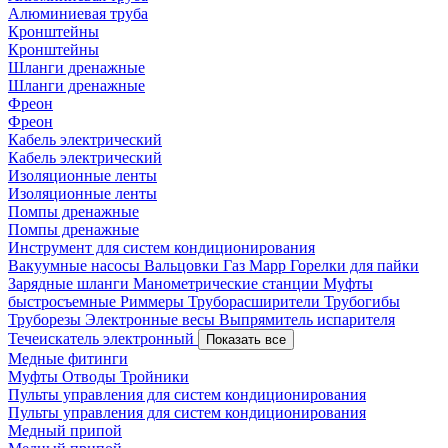
Алюминиевая труба
Кронштейны
Кронштейны
Шланги дренажные
Шланги дренажные
Фреон
Фреон
Кабель электрический
Кабель электрический
Изоляционные ленты
Изоляционные ленты
Помпы дренажные
Помпы дренажные
Инструмент для систем кондиционирования
Вакуумные насосы
Вальцовки
Газ Mapp
Горелки для пайки
Зарядные шланги
Манометрические станции
Муфты
быстросъемные
Риммеры
Труборасширители
Трубогибы
Труборезы
Электронные весы
Выпрямитель испарителя
Течеискатель электронный
Показать все
Медные фитинги
Муфты
Отводы
Тройники
Пульты управления для систем кондиционирования
Пульты управления для систем кондиционирования
Медный припой