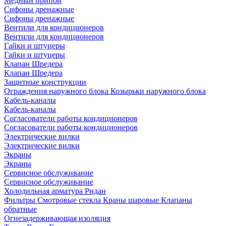
Медный припой
Сифоны дренажные
Сифоны дренажные
Вентили для кондиционеров
Вентили для кондиционеров
Гайки и штуцеры
Гайки и штуцеры
Клапан Шредера
Клапан Шредера
Защитные конструкции
Ограждения наружного блока
Козырьки наружного блока
Кабель-каналы
Кабель-каналы
Согласователи работы кондиционеров
Согласователи работы кондиционеров
Электрические вилки
Электрические вилки
Экраны
Экраны
Сервисное обслуживание
Сервисное обслуживание
Холодильная арматура Ридан
Фильтры
Смотровые стекла
Краны шаровые
Клапаны
обратные
Огнезадерживающая изоляция