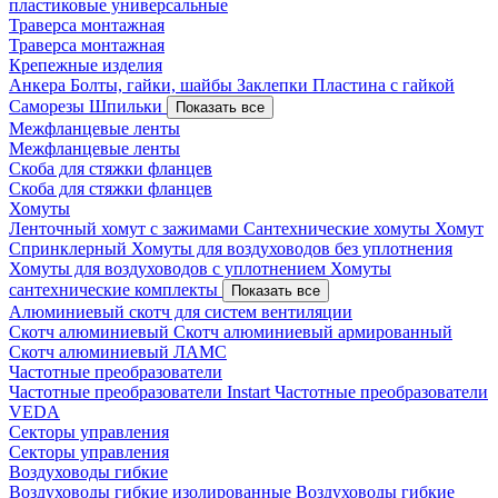
пластиковые универсальные
Траверса монтажная
Траверса монтажная
Крепежные изделия
Анкера
Болты, гайки, шайбы
Заклепки
Пластина с гайкой
Саморезы
Шпильки
Показать все
Межфланцевые ленты
Межфланцевые ленты
Скоба для стяжки фланцев
Скоба для стяжки фланцев
Хомуты
Ленточный хомут с зажимами
Сантехнические хомуты
Хомут
Спринклерный
Хомуты для воздуховодов без уплотнения
Хомуты для воздуховодов с уплотнением
Хомуты
сантехнические комплекты
Показать все
Алюминиевый скотч для систем вентиляции
Скотч алюминиевый
Скотч алюминиевый армированный
Скотч алюминиевый ЛАМС
Частотные преобразователи
Частотные преобразователи Instart
Частотные преобразователи
VEDA
Секторы управления
Секторы управления
Воздуховоды гибкие
Воздуховоды гибкие изолированные
Воздуховоды гибкие