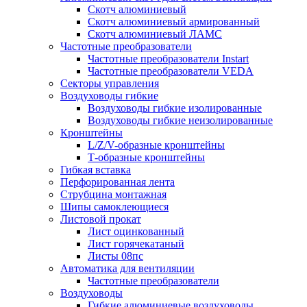
Скотч алюминиевый
Скотч алюминиевый армированный
Скотч алюминиевый ЛАМС
Частотные преобразователи
Частотные преобразователи Instart
Частотные преобразователи VEDA
Секторы управления
Воздуховоды гибкие
Воздуховоды гибкие изолированные
Воздуховоды гибкие неизолированные
Кронштейны
L/Z/V-образные кронштейны
Т-образные кронштейны
Гибкая вставка
Перфорированная лента
Струбцина монтажная
Шипы самоклеющиеся
Листовой прокат
Лист оцинкованный
Лист горячекатаный
Листы 08пс
Автоматика для вентиляции
Частотные преобразователи
Воздуховоды
Гибкие алюминиевые воздуховоды