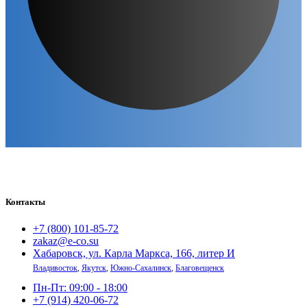
Контакты
+7 (800) 101-85-72
zakaz@e-co.su
Хабаровск, ул. Карла Маркса, 166, литер И
Владивосток
,
Якутск
,
Южно-Сахалинск
,
Благовещенск
Пн-Пт: 09:00 - 18:00
+7 (914) 420-06-72