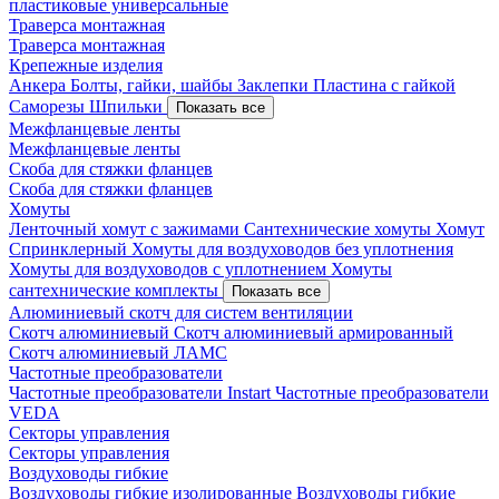
пластиковые универсальные
Траверса монтажная
Траверса монтажная
Крепежные изделия
Анкера
Болты, гайки, шайбы
Заклепки
Пластина с гайкой
Саморезы
Шпильки
Показать все
Межфланцевые ленты
Межфланцевые ленты
Скоба для стяжки фланцев
Скоба для стяжки фланцев
Хомуты
Ленточный хомут с зажимами
Сантехнические хомуты
Хомут
Спринклерный
Хомуты для воздуховодов без уплотнения
Хомуты для воздуховодов с уплотнением
Хомуты
сантехнические комплекты
Показать все
Алюминиевый скотч для систем вентиляции
Скотч алюминиевый
Скотч алюминиевый армированный
Скотч алюминиевый ЛАМС
Частотные преобразователи
Частотные преобразователи Instart
Частотные преобразователи
VEDA
Секторы управления
Секторы управления
Воздуховоды гибкие
Воздуховоды гибкие изолированные
Воздуховоды гибкие