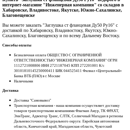
интернет-магазине "Инженерная компания" со складов в
Хабаровске, Владивостоке, Якутске, Южно-Сахалинске,
Благовещенске
Вы можете заказать "Заглушка ст фланцевая Ду50 Ру16" с
доставкой по Хабаровску, Владивостоку, Якутску, Южно-
Сахалинску, Благовещенску и по всему Дальнему Востоку.
Способы оплаты
Безналичная оплата ОБЩЕСТВО С ОГРАНИЧЕННОЙ
ОТВЕТСТВЕННОСТЬЮ "ИНЖЕНЕРНАЯ КОМПАНИЯ" ОГРН
1112721008806 ИНН 2721187045 КПП 272201001 К/с
30101810145250000411 БИК 044525411 Филиал «Центральный»
Банка ВТБ (ПАО) в г. Москве
Наличными
Доставка
Доставка "Самовывоз"
Транспортная компания - наша компания осуществляет доставку
товаров транспортными компаниями Флагман Амур, ТК ФРАХТ,
ЭниТранс, Адвектор Транс, СЛТК, Солнечный Магадан в регионы
Дальневосточного Федерального округа: Еврейская автономная
область, Камчатский край, Магаданская область, Чукотский