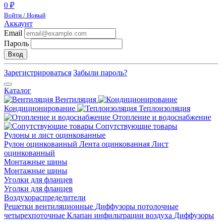
0 ₽
Войти / Новый
Аккаунт
Email
Пароль
Вход
Зарегистрироваться
Забыли пароль?
Каталог
Вентиляция
Кондиционирование
Теплоизоляция
Отопление и водоснабжение
Сопутствующие товары
Рулоны и лист оцинкованные
Рулон оцинкованный
Лента оцинкованная
Лист
оцинкованный
Монтажные шины
Монтажные шины
Уголки для фланцев
Уголки для фланцев
Воздухораспределители
Решетки вентиляционные
Диффузоры потолочные
четырехпоточные
Клапан инфильтрации воздуха
Диффузоры