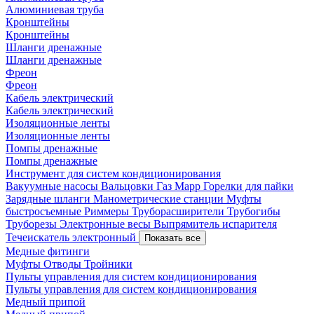
Алюминиевая труба
Кронштейны
Кронштейны
Шланги дренажные
Шланги дренажные
Фреон
Фреон
Кабель электрический
Кабель электрический
Изоляционные ленты
Изоляционные ленты
Помпы дренажные
Помпы дренажные
Инструмент для систем кондиционирования
Вакуумные насосы
Вальцовки
Газ Mapp
Горелки для пайки
Зарядные шланги
Манометрические станции
Муфты
быстросъемные
Риммеры
Труборасширители
Трубогибы
Труборезы
Электронные весы
Выпрямитель испарителя
Течеискатель электронный
Показать все
Медные фитинги
Муфты
Отводы
Тройники
Пульты управления для систем кондиционирования
Пульты управления для систем кондиционирования
Медный припой