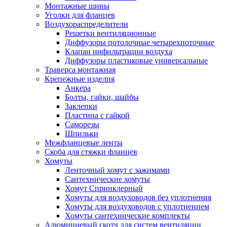
Монтажные шины
Уголки для фланцев
Воздухораспределители
Решетки вентиляционные
Диффузоры потолочные четырехпоточные
Клапан инфильтрации воздуха
Диффузоры пластиковые универсальные
Траверса монтажная
Крепежные изделия
Анкера
Болты, гайки, шайбы
Заклепки
Пластина с гайкой
Саморезы
Шпильки
Межфланцевые ленты
Скоба для стяжки фланцев
Хомуты
Ленточный хомут с зажимами
Сантехнические хомуты
Хомут Спринклерный
Хомуты для воздуховодов без уплотнения
Хомуты для воздуховодов с уплотнением
Хомуты сантехнические комплекты
Алюминиевый скотч для систем вентиляции