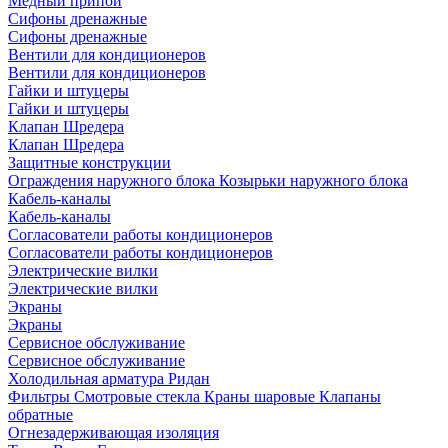
Медный припой
Сифоны дренажные
Сифоны дренажные
Вентили для кондиционеров
Вентили для кондиционеров
Гайки и штуцеры
Гайки и штуцеры
Клапан Шредера
Клапан Шредера
Защитные конструкции
Ограждения наружного блока
Козырьки наружного блока
Кабель-каналы
Кабель-каналы
Согласователи работы кондиционеров
Согласователи работы кондиционеров
Электрические вилки
Электрические вилки
Экраны
Экраны
Сервисное обслуживание
Сервисное обслуживание
Холодильная арматура Ридан
Фильтры
Смотровые стекла
Краны шаровые
Клапаны
обратные
Огнезадерживающая изоляция