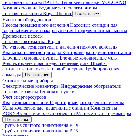
Тепловентиляторы BALLU
Тепловентиляторы VOLCANO
Комплектующие
Водяные тепловентиляторы
Тепловентиляторы Royal Thermo
Показать все
Насосное оборудование
Насосы повышенного давления
Насосные станции для
водоснабжения и пожаротушения
Циркуляционные насосы
Дренажные насосы
Тепловая автоматика Ридан
Регуляторы температуры и давления прямого действия
Клапаны и электроприводы
Контроллеры и диспетчеризация
Блочные тепловые пункты
Блочные холодильные узлы
Коллекторные и распределительные узлы
Шкафы
автоматизации
Учет тепловой энергии
Трубопроводная
арматура
Показать все
Отопительные приборы
Электрические конвекторы
Инфракрасные обогреватели
Тепловые завесы
Тепловые пушки
Учет энергоресурсов
Квартирные счетчики
Радиаторные распределители тепла
Узлы коллекторные, квартирные станции
Компоненты
АСКУЭ
Счётчики электроэнергии
Манометры и термометры
Показать все
Трубы из сшитого полиэтилена PEX
Трубы из сшитого полиэтилена PEX