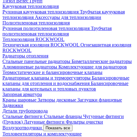
Тизол
Велес Групп
Каучуковая теплоизоляция
Рулонная каучуковая теплоизоляция
Трубчатая каучуковая
теплоизоляция
Аксессуары для теплоизоляции
Полиэтиленовая теплоизоляция
Рулонная полиэтиленовая теплоизоляция
Трубчатая
полиэтиленовая теплоизоляция
Теплоизоляция ROCKWOOL
Техническая изоляция ROCKWOOL
Огнезащитная изоляция
ROCKWOOL
Радиаторы отопления
Стальные панельные радиаторы
Биметаллические радиаторы
Алюминиевые радиаторы
Комплектующие для радиаторов
Термостатические и балансировочные клапаны
Радиаторные клапаны и терморегуляторы
Балансировочные
клапаны для отопления и водоснабжения
Балансировочные
клапаны для котельных и тепловых пунктов
Запорная арматура
Краны шаровые
Затворы дисковые
Заглушки фланцевые
Задвижки
Детали трубопровода
Стальные фитинги
Стальные фланцы
Чугунные фитинги
(Грувлок)
Латунные фитинги
Фильтры очистки
Воздухоотводчики
Показать все
Тепловентиляторы и комплектующие