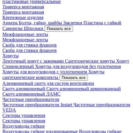
пластиковые универсальные
Траверса монтажная
Траверса монтажная
Крепежные изделия
Анкера
Болты, гайки, шайбы
Заклепки
Пластина с гайкой
Саморезы
Шпильки
Показать все
Межфланцевые ленты
Межфланцевые ленты
Скоба для стяжки фланцев
Скоба для стяжки фланцев
Хомуты
Ленточный хомут с зажимами
Сантехнические хомуты
Хомут
Спринклерный
Хомуты для воздуховодов без уплотнения
Хомуты для воздуховодов с уплотнением
Хомуты
сантехнические комплекты
Показать все
Алюминиевый скотч для систем вентиляции
Скотч алюминиевый
Скотч алюминиевый армированный
Скотч алюминиевый ЛАМС
Частотные преобразователи
Частотные преобразователи Instart
Частотные преобразователи
VEDA
Секторы управления
Секторы управления
Воздуховоды гибкие
Воздуховоды гибкие изолированные
Воздуховоды гибкие