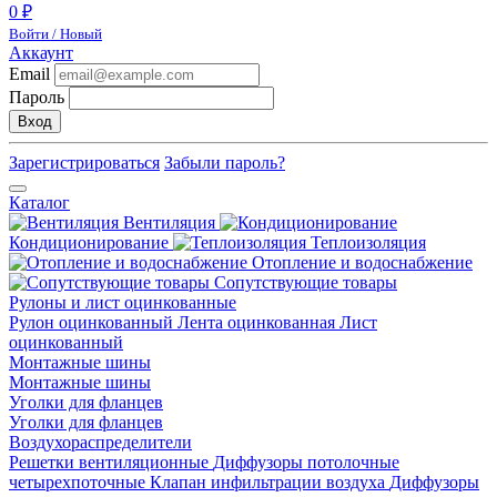
0 ₽
Войти / Новый
Аккаунт
Email
Пароль
Вход
Зарегистрироваться
Забыли пароль?
Каталог
Вентиляция
Кондиционирование
Теплоизоляция
Отопление и водоснабжение
Сопутствующие товары
Рулоны и лист оцинкованные
Рулон оцинкованный
Лента оцинкованная
Лист
оцинкованный
Монтажные шины
Монтажные шины
Уголки для фланцев
Уголки для фланцев
Воздухораспределители
Решетки вентиляционные
Диффузоры потолочные
четырехпоточные
Клапан инфильтрации воздуха
Диффузоры