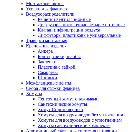
Монтажные шины
Уголки для фланцев
Воздухораспределители
Решетки вентиляционные
Диффузоры потолочные четырехпоточные
Клапан инфильтрации воздуха
Диффузоры пластиковые универсальные
Траверса монтажная
Крепежные изделия
Анкера
Болты, гайки, шайбы
Заклепки
Пластина с гайкой
Саморезы
Шпильки
Межфланцевые ленты
Скоба для стяжки фланцев
Хомуты
Ленточный хомут с зажимами
Сантехнические хомуты
Хомут Спринклерный
Хомуты для воздуховодов без уплотнения
Хомуты для воздуховодов с уплотнением
Хомуты сантехнические комплекты
Алюминиевый скотч для систем вентиляции