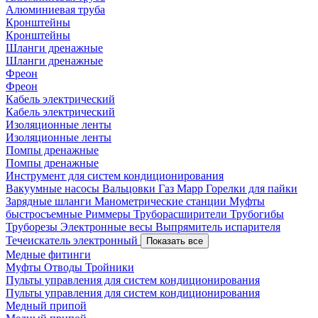
Алюминиевая труба
Кронштейны
Кронштейны
Шланги дренажные
Шланги дренажные
Фреон
Фреон
Кабель электрический
Кабель электрический
Изоляционные ленты
Изоляционные ленты
Помпы дренажные
Помпы дренажные
Инструмент для систем кондиционирования
Вакуумные насосы
Вальцовки
Газ Mapp
Горелки для пайки
Зарядные шланги
Манометрические станции
Муфты
быстросъемные
Риммеры
Труборасширители
Трубогибы
Труборезы
Электронные весы
Выпрямитель испарителя
Течеискатель электронный
Показать все
Медные фитинги
Муфты
Отводы
Тройники
Пульты управления для систем кондиционирования
Пульты управления для систем кондиционирования
Медный припой