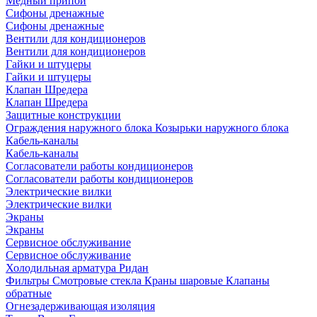
Медный припой
Сифоны дренажные
Сифоны дренажные
Вентили для кондиционеров
Вентили для кондиционеров
Гайки и штуцеры
Гайки и штуцеры
Клапан Шредера
Клапан Шредера
Защитные конструкции
Ограждения наружного блока
Козырьки наружного блока
Кабель-каналы
Кабель-каналы
Согласователи работы кондиционеров
Согласователи работы кондиционеров
Электрические вилки
Электрические вилки
Экраны
Экраны
Сервисное обслуживание
Сервисное обслуживание
Холодильная арматура Ридан
Фильтры
Смотровые стекла
Краны шаровые
Клапаны
обратные
Огнезадерживающая изоляция