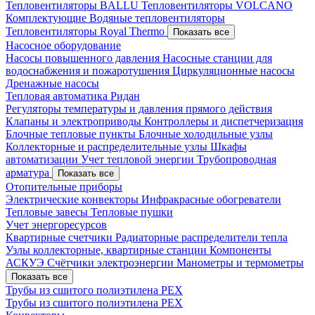
Тепловентиляторы BALLU
Тепловентиляторы VOLCANO
Комплектующие
Водяные тепловентиляторы
Тепловентиляторы Royal Thermo
Показать все
Насосное оборудование
Насосы повышенного давления
Насосные станции для
водоснабжения и пожаротушения
Циркуляционные насосы
Дренажные насосы
Тепловая автоматика Ридан
Регуляторы температуры и давления прямого действия
Клапаны и электроприводы
Контроллеры и диспетчеризация
Блочные тепловые пункты
Блочные холодильные узлы
Коллекторные и распределительные узлы
Шкафы
автоматизации
Учет тепловой энергии
Трубопроводная
арматура
Показать все
Отопительные приборы
Электрические конвекторы
Инфракрасные обогреватели
Тепловые завесы
Тепловые пушки
Учет энергоресурсов
Квартирные счетчики
Радиаторные распределители тепла
Узлы коллекторные, квартирные станции
Компоненты
АСКУЭ
Счётчики электроэнергии
Манометры и термометры
Показать все
Трубы из сшитого полиэтилена PEX
Трубы из сшитого полиэтилена PEX