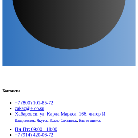
Контакты
+7 (800) 101-85-72
zakaz@e-co.su
Хабаровск, ул. Карла Маркса, 166, литер И
Владивосток
,
Якутск
,
Южно-Сахалинск
,
Благовещенск
Пн-Пт: 09:00 - 18:00
+7 (914) 420-06-72