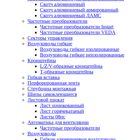
Скотч алюминиевый
Скотч алюминиевый армированный
Скотч алюминиевый ЛАМС
Частотные преобразователи
Частотные преобразователи Instart
Частотные преобразователи VEDA
Секторы управления
Воздуховоды гибкие
Воздуховоды гибкие изолированные
Воздуховоды гибкие неизолированные
Кронштейны
L/Z/V-образные кронштейны
Т-образные кронштейны
Гибкая вставка
Перфорированная лента
Струбцина монтажная
Шипы самоклеющиеся
Листовой прокат
Лист оцинкованный
Лист горячекатаный
Листы 08пс
Автоматика для вентиляции
Частотные преобразователи
Воздуховоды
Гибкие алюминиевые воздуховоды