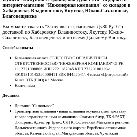
интернет-магазине "Инженерная компания" со складов в
Хабаровске, Владивостоке, Якутске, Южно-Сахалинске,
Благовещенске
Вы можете заказать "Заглушка ст фланцевая Ду80 Ру16" с
доставкой по Хабаровску, Владивостоку, Якутску, Южно-
Сахалинску, Благовещенску и по всему Дальнему Востоку.
Способы оплаты
Безналичная оплата ОБЩЕСТВО С ОГРАНИЧЕННОЙ
ОТВЕТСТВЕННОСТЬЮ "ИНЖЕНЕРНАЯ КОМПАНИЯ" ОГРН
1112721008806 ИНН 2721187045 КПП 272201001 К/с
30101810145250000411 БИК 044525411 Филиал «Центральный»
Банка ВТБ (ПАО) в г. Москве
Наличными
Доставка
Доставка "Самовывоз"
Транспортная компания - наша компания осуществляет доставку
товаров транспортными компаниями Флагман Амур, ТК ФРАХТ,
ЭниТранс, Адвектор Транс, СЛТК, Солнечный Магадан в регионы
Дальневосточного Федерального округа: Еврейская автономная
область, Камчатский край, Магаданская область, Чукотский