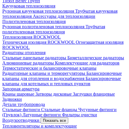
Тизол
Велес Групп
Каучуковая теплоизоляция
Рулонная каучуковая теплоизоляция
Трубчатая каучуковая
теплоизоляция
Аксессуары для теплоизоляции
Полиэтиленовая теплоизоляция
Рулонная полиэтиленовая теплоизоляция
Трубчатая
полиэтиленовая теплоизоляция
Теплоизоляция ROCKWOOL
Техническая изоляция ROCKWOOL
Огнезащитная изоляция
ROCKWOOL
Радиаторы отопления
Стальные панельные радиаторы
Биметаллические радиаторы
Алюминиевые радиаторы
Комплектующие для радиаторов
Термостатические и балансировочные клапаны
Радиаторные клапаны и терморегуляторы
Балансировочные
клапаны для отопления и водоснабжения
Балансировочные
клапаны для котельных и тепловых пунктов
Запорная арматура
Краны шаровые
Затворы дисковые
Заглушки фланцевые
Задвижки
Детали трубопровода
Стальные фитинги
Стальные фланцы
Чугунные фитинги
(Грувлок)
Латунные фитинги
Фильтры очистки
Воздухоотводчики
Показать все
Тепловентиляторы и комплектующие