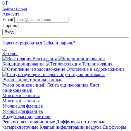
0 ₽
Войти / Новый
Аккаунт
Email
Пароль
Вход
Зарегистрироваться
Забыли пароль?
Каталог
Вентиляция
Кондиционирование
Теплоизоляция
Отопление и водоснабжение
Сопутствующие товары
Рулоны и лист оцинкованные
Рулон оцинкованный
Лента оцинкованная
Лист
оцинкованный
Монтажные шины
Монтажные шины
Уголки для фланцев
Уголки для фланцев
Воздухораспределители
Решетки вентиляционные
Диффузоры потолочные
четырехпоточные
Клапан инфильтрации воздуха
Диффузоры