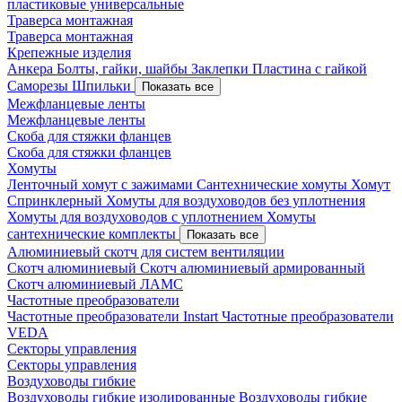
пластиковые универсальные
Траверса монтажная
Траверса монтажная
Крепежные изделия
Анкера
Болты, гайки, шайбы
Заклепки
Пластина с гайкой
Саморезы
Шпильки
Показать все
Межфланцевые ленты
Межфланцевые ленты
Скоба для стяжки фланцев
Скоба для стяжки фланцев
Хомуты
Ленточный хомут с зажимами
Сантехнические хомуты
Хомут
Спринклерный
Хомуты для воздуховодов без уплотнения
Хомуты для воздуховодов с уплотнением
Хомуты
сантехнические комплекты
Показать все
Алюминиевый скотч для систем вентиляции
Скотч алюминиевый
Скотч алюминиевый армированный
Скотч алюминиевый ЛАМС
Частотные преобразователи
Частотные преобразователи Instart
Частотные преобразователи
VEDA
Секторы управления
Секторы управления
Воздуховоды гибкие
Воздуховоды гибкие изолированные
Воздуховоды гибкие