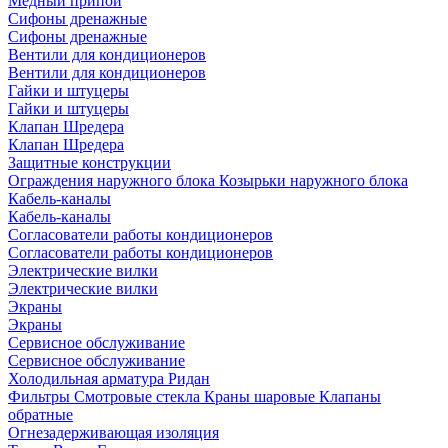
Медный припой
Сифоны дренажные
Сифоны дренажные
Вентили для кондиционеров
Вентили для кондиционеров
Гайки и штуцеры
Гайки и штуцеры
Клапан Шредера
Клапан Шредера
Защитные конструкции
Ограждения наружного блока
Козырьки наружного блока
Кабель-каналы
Кабель-каналы
Согласователи работы кондиционеров
Согласователи работы кондиционеров
Электрические вилки
Электрические вилки
Экраны
Экраны
Сервисное обслуживание
Сервисное обслуживание
Холодильная арматура Ридан
Фильтры
Смотровые стекла
Краны шаровые
Клапаны
обратные
Огнезадерживающая изоляция