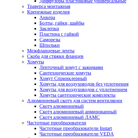
Диффузоры пластиковые универсальные
Траверса монтажная
Крепежные изделия
Анкера
Болты, гайки, шайбы
Заклепки
Пластина с гайкой
Саморезы
Шпильки
Межфланцевые ленты
Скоба для стяжки фланцев
Хомуты
Ленточный хомут с зажимами
Сантехнические хомуты
Хомут Спринклерный
Хомуты для воздуховодов без уплотнения
Хомуты для воздуховодов с уплотнением
Хомуты сантехнические комплекты
Алюминиевый скотч для систем вентиляции
Скотч алюминиевый
Скотч алюминиевый армированный
Скотч алюминиевый ЛАМС
Частотные преобразователи
Частотные преобразователи Instart
Частотные преобразователи VEDA