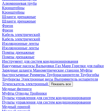
Алюминиевая труба
Кронштейны
Кронштейны
Шланги дренажные
Шланги дренажные
Фреон
Фреон
Кабель электрический
Кабель электрический
Изоляционные ленты
Изоляционные ленты
Помпы дренажные
Помпы дренажные
Инструмент для систем кондиционирования
Вакуумные насосы
Вальцовки
Газ Mapp
Горелки для пайки
Зарядные шланги
Манометрические станции
Муфты
быстросъемные
Риммеры
Труборасширители
Трубогибы
Труборезы
Электронные весы
Выпрямитель испарителя
Течеискатель электронный
Показать все
Медные фитинги
Муфты
Отводы
Тройники
Пульты управления для систем кондиционирования
Пульты управления для систем кондиционирования
Медный припой