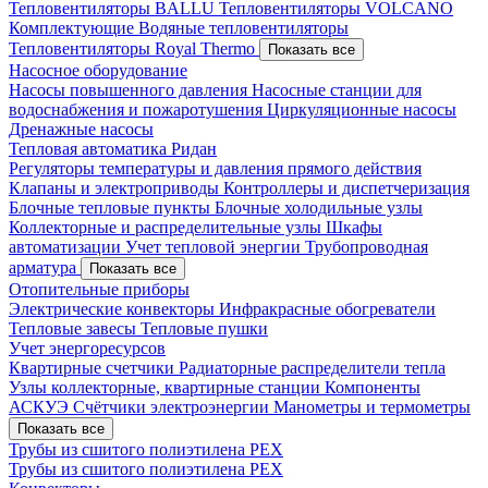
Тепловентиляторы BALLU
Тепловентиляторы VOLCANO
Комплектующие
Водяные тепловентиляторы
Тепловентиляторы Royal Thermo
Показать все
Насосное оборудование
Насосы повышенного давления
Насосные станции для
водоснабжения и пожаротушения
Циркуляционные насосы
Дренажные насосы
Тепловая автоматика Ридан
Регуляторы температуры и давления прямого действия
Клапаны и электроприводы
Контроллеры и диспетчеризация
Блочные тепловые пункты
Блочные холодильные узлы
Коллекторные и распределительные узлы
Шкафы
автоматизации
Учет тепловой энергии
Трубопроводная
арматура
Показать все
Отопительные приборы
Электрические конвекторы
Инфракрасные обогреватели
Тепловые завесы
Тепловые пушки
Учет энергоресурсов
Квартирные счетчики
Радиаторные распределители тепла
Узлы коллекторные, квартирные станции
Компоненты
АСКУЭ
Счётчики электроэнергии
Манометры и термометры
Показать все
Трубы из сшитого полиэтилена PEX
Трубы из сшитого полиэтилена PEX