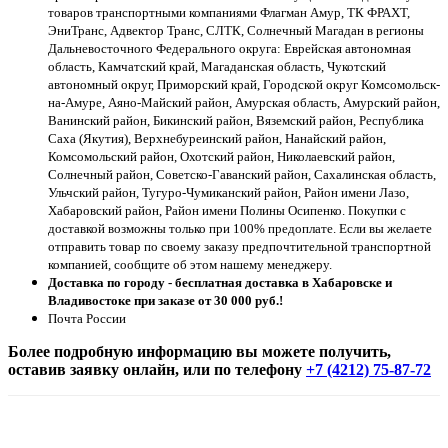
товаров транспортными компаниями Флагман Амур, ТК ФРАХТ,
ЭниТранс, Адвектор Транс, СЛТК, Солнечный Магадан в регионы
Дальневосточного Федерального округа: Еврейская автономная
область, Камчатский край, Магаданская область, Чукотский
автономный округ, Приморский край, Городской округ Комсомольск-
на-Амуре, Аяно-Майский район, Амурская область, Амурский район,
Ванинский район, Бикинский район, Вяземский район, Республика
Саха (Якутия), Верхнебуреинский район, Нанайский район,
Комсомольский район, Охотский район, Николаевский район,
Солнечный район, Советско-Гаванский район, Сахалинская область,
Ульчский район, Тугуро-Чумиканский район, Район имени Лазо,
Хабаровский район, Район имени Полины Осипенко. Покупки с
доставкой возможны только при 100% предоплате. Если вы желаете
отправить товар по своему заказу предпочтительной транспортной
компанией, сообщите об этом нашему менеджеру.
Доставка по городу - бесплатная доставка в Хабаровске и
Владивостоке при заказе от 30 000 руб.!
Почта России
Более подробную информацию вы можете получить,
оставив заявку онлайн, или по телефону
+7 (4212) 75-87-72