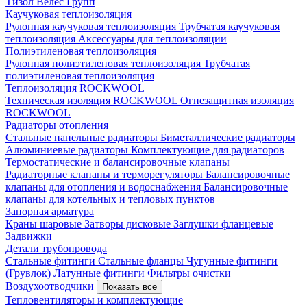
Тизол
Велес Групп
Каучуковая теплоизоляция
Рулонная каучуковая теплоизоляция
Трубчатая каучуковая
теплоизоляция
Аксессуары для теплоизоляции
Полиэтиленовая теплоизоляция
Рулонная полиэтиленовая теплоизоляция
Трубчатая
полиэтиленовая теплоизоляция
Теплоизоляция ROCKWOOL
Техническая изоляция ROCKWOOL
Огнезащитная изоляция
ROCKWOOL
Радиаторы отопления
Стальные панельные радиаторы
Биметаллические радиаторы
Алюминиевые радиаторы
Комплектующие для радиаторов
Термостатические и балансировочные клапаны
Радиаторные клапаны и терморегуляторы
Балансировочные
клапаны для отопления и водоснабжения
Балансировочные
клапаны для котельных и тепловых пунктов
Запорная арматура
Краны шаровые
Затворы дисковые
Заглушки фланцевые
Задвижки
Детали трубопровода
Стальные фитинги
Стальные фланцы
Чугунные фитинги
(Грувлок)
Латунные фитинги
Фильтры очистки
Воздухоотводчики
Показать все
Тепловентиляторы и комплектующие