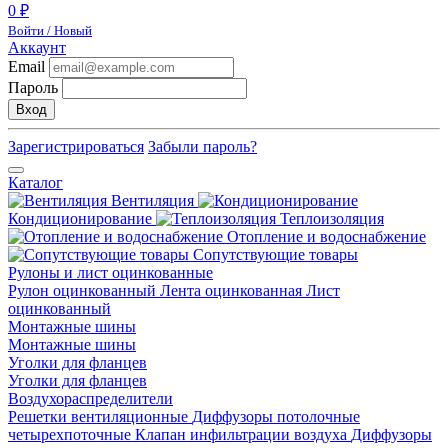
0 ₽
Войти / Новый
Аккаунт
Email
Пароль
Вход
Зарегистрироваться
Забыли пароль?
Каталог
Вентиляция
Кондиционирование
Теплоизоляция
Отопление и водоснабжение
Сопутствующие товары
Рулоны и лист оцинкованные
Рулон оцинкованный
Лента оцинкованная
Лист
оцинкованный
Монтажные шины
Монтажные шины
Уголки для фланцев
Уголки для фланцев
Воздухораспределители
Решетки вентиляционные
Диффузоры потолочные
четырехпоточные
Клапан инфильтрации воздуха
Диффузоры