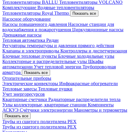
Тепловентиляторы BALLU
Тепловентиляторы VOLCANO
Комплектующие
Водяные тепловентиляторы
Тепловентиляторы Royal Thermo
Показать все
Насосное оборудование
Насосы повышенного давления
Насосные станции для
водоснабжения и пожаротушения
Циркуляционные насосы
Дренажные насосы
Тепловая автоматика Ридан
Регуляторы температуры и давления прямого действия
Клапаны и электроприводы
Контроллеры и диспетчеризация
Блочные тепловые пункты
Блочные холодильные узлы
Коллекторные и распределительные узлы
Шкафы
автоматизации
Учет тепловой энергии
Трубопроводная
арматура
Показать все
Отопительные приборы
Электрические конвекторы
Инфракрасные обогреватели
Тепловые завесы
Тепловые пушки
Учет энергоресурсов
Квартирные счетчики
Радиаторные распределители тепла
Узлы коллекторные, квартирные станции
Компоненты
АСКУЭ
Счётчики электроэнергии
Манометры и термометры
Показать все
Трубы из сшитого полиэтилена PEX
Трубы из сшитого полиэтилена PEX