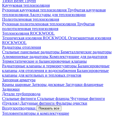
Тизол
Велес Групп
Каучуковая теплоизоляция
Рулонная каучуковая теплоизоляция
Трубчатая каучуковая
теплоизоляция
Аксессуары для теплоизоляции
Полиэтиленовая теплоизоляция
Рулонная полиэтиленовая теплоизоляция
Трубчатая
полиэтиленовая теплоизоляция
Теплоизоляция ROCKWOOL
Техническая изоляция ROCKWOOL
Огнезащитная изоляция
ROCKWOOL
Радиаторы отопления
Стальные панельные радиаторы
Биметаллические радиаторы
Алюминиевые радиаторы
Комплектующие для радиаторов
Термостатические и балансировочные клапаны
Радиаторные клапаны и терморегуляторы
Балансировочные
клапаны для отопления и водоснабжения
Балансировочные
клапаны для котельных и тепловых пунктов
Запорная арматура
Краны шаровые
Затворы дисковые
Заглушки фланцевые
Задвижки
Детали трубопровода
Стальные фитинги
Стальные фланцы
Чугунные фитинги
(Грувлок)
Латунные фитинги
Фильтры очистки
Воздухоотводчики
Показать все
Тепловентиляторы и комплектующие