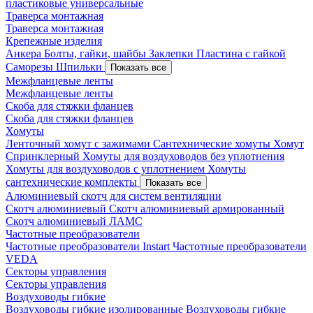
пластиковые универсальные
Траверса монтажная
Траверса монтажная
Крепежные изделия
Анкера
Болты, гайки, шайбы
Заклепки
Пластина с гайкой
Саморезы
Шпильки
Показать все
Межфланцевые ленты
Межфланцевые ленты
Скоба для стяжки фланцев
Скоба для стяжки фланцев
Хомуты
Ленточный хомут с зажимами
Сантехнические хомуты
Хомут
Спринклерный
Хомуты для воздуховодов без уплотнения
Хомуты для воздуховодов с уплотнением
Хомуты
сантехнические комплекты
Показать все
Алюминиевый скотч для систем вентиляции
Скотч алюминиевый
Скотч алюминиевый армированный
Скотч алюминиевый ЛАМС
Частотные преобразователи
Частотные преобразователи Instart
Частотные преобразователи
VEDA
Секторы управления
Секторы управления
Воздуховоды гибкие
Воздуховоды гибкие изолированные
Воздуховоды гибкие