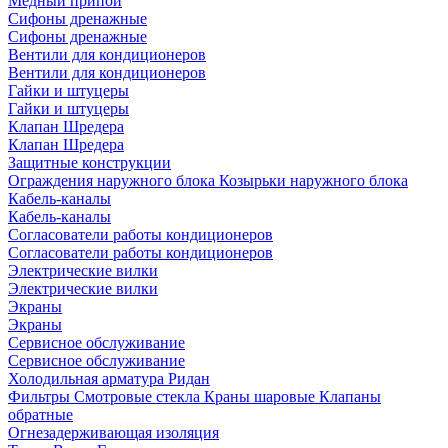
Медный припой
Сифоны дренажные
Сифоны дренажные
Вентили для кондиционеров
Вентили для кондиционеров
Гайки и штуцеры
Гайки и штуцеры
Клапан Шредера
Клапан Шредера
Защитные конструкции
Ограждения наружного блока
Козырьки наружного блока
Кабель-каналы
Кабель-каналы
Согласователи работы кондиционеров
Согласователи работы кондиционеров
Электрические вилки
Электрические вилки
Экраны
Экраны
Сервисное обслуживание
Сервисное обслуживание
Холодильная арматура Ридан
Фильтры
Смотровые стекла
Краны шаровые
Клапаны
обратные
Огнезадерживающая изоляция