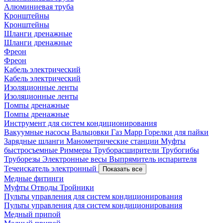
Алюминиевая труба
Кронштейны
Кронштейны
Шланги дренажные
Шланги дренажные
Фреон
Фреон
Кабель электрический
Кабель электрический
Изоляционные ленты
Изоляционные ленты
Помпы дренажные
Помпы дренажные
Инструмент для систем кондиционирования
Вакуумные насосы
Вальцовки
Газ Mapp
Горелки для пайки
Зарядные шланги
Манометрические станции
Муфты
быстросъемные
Риммеры
Труборасширители
Трубогибы
Труборезы
Электронные весы
Выпрямитель испарителя
Течеискатель электронный
Показать все
Медные фитинги
Муфты
Отводы
Тройники
Пульты управления для систем кондиционирования
Пульты управления для систем кондиционирования
Медный припой