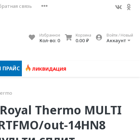
братная связь
Избранное
Корзина
Войти / Новый
Кол-во:
0
0.00 ₽
Аккаунт
 ПРАЙС
ЛИКВИДАЦИЯ
hermo
Royal Thermo MULTI
RTFMO/out-14HN8
ульти сплит-