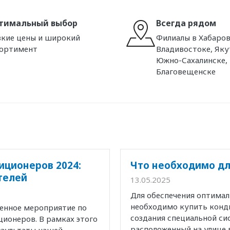
тимальный выбор
Всегда рядом
кие цены и широкий
Филиалы в Хабаров
сортимент
Владивостоке, Яку
Южно-Сахалинске,
Благовещенске
иционеров 2024:
Что необходимо дл
телей
13.05.2025
Для обеспечения оптима
необходимо купить конд
венное мероприятие по
создания специальной с
ионеров. В рамках этого
расположенный на улице 
езультаты нашей