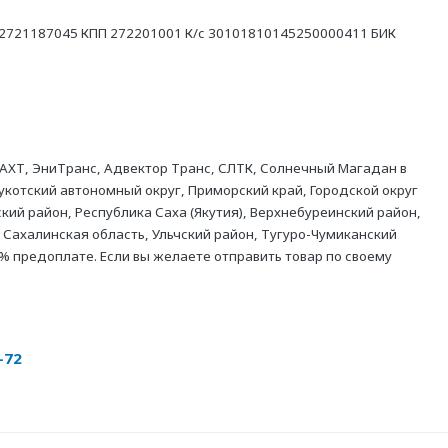
21187045 КПП 272201001 К/с 30101810145250000411 БИК
АХТ, ЭниТранс, Адвектор Транс, СЛТК, Солнечный Магадан в
укотский автономный округ, Приморский край, Городской округ
кий район, Республика Саха (Якутия), Верхнебуреинский район,
 Сахалинская область, Ульчский район, Тугуро-Чумиканский
% предоплате. Если вы желаете отправить товар по своему
-72