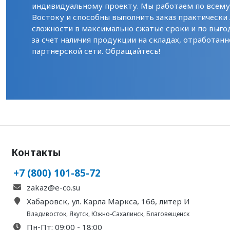
индивидуальному проекту. Мы работаем по всем
Востоку и способны выполнить заказ практически
сложности в максимально сжатые сроки и по выго
за счет наличия продукции на складах, отработанн
партнерской сети. Обращайтесь!
Контакты
+7 (800) 101-85-72
zakaz@e-co.su
Хабаровск, ул. Карла Маркса, 166, литер И
Владивосток
,
Якутск
,
Южно-Сахалинск
,
Благовещенск
Пн-Пт: 09:00 - 18:00