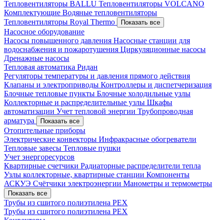
Тепловентиляторы BALLU
Тепловентиляторы VOLCANO
Комплектующие
Водяные тепловентиляторы
Тепловентиляторы Royal Thermo
Показать все
Насосное оборудование
Насосы повышенного давления
Насосные станции для
водоснабжения и пожаротушения
Циркуляционные насосы
Дренажные насосы
Тепловая автоматика Ридан
Регуляторы температуры и давления прямого действия
Клапаны и электроприводы
Контроллеры и диспетчеризация
Блочные тепловые пункты
Блочные холодильные узлы
Коллекторные и распределительные узлы
Шкафы
автоматизации
Учет тепловой энергии
Трубопроводная
арматура
Показать все
Отопительные приборы
Электрические конвекторы
Инфракрасные обогреватели
Тепловые завесы
Тепловые пушки
Учет энергоресурсов
Квартирные счетчики
Радиаторные распределители тепла
Узлы коллекторные, квартирные станции
Компоненты
АСКУЭ
Счётчики электроэнергии
Манометры и термометры
Показать все
Трубы из сшитого полиэтилена PEX
Трубы из сшитого полиэтилена PEX