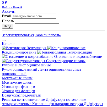
0 ₽
Войти / Новый
Аккаунт
Email
Пароль
Вход
Зарегистрироваться
Забыли пароль?
Каталог
Вентиляция
Кондиционирование
Теплоизоляция
Отопление и водоснабжение
Сопутствующие товары
Рулоны и лист оцинкованные
Рулон оцинкованный
Лента оцинкованная
Лист
оцинкованный
Монтажные шины
Монтажные шины
Уголки для фланцев
Уголки для фланцев
Воздухораспределители
Решетки вентиляционные
Диффузоры потолочные
четырехпоточные
Клапан инфильтрации воздуха
Диффузоры