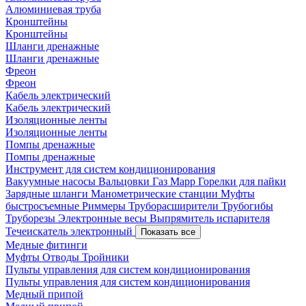
Алюминиевая труба
Кронштейны
Кронштейны
Шланги дренажные
Шланги дренажные
Фреон
Фреон
Кабель электрический
Кабель электрический
Изоляционные ленты
Изоляционные ленты
Помпы дренажные
Помпы дренажные
Инструмент для систем кондиционирования
Вакуумные насосы
Вальцовки
Газ Mapp
Горелки для пайки
Зарядные шланги
Манометрические станции
Муфты
быстросъемные
Риммеры
Труборасширители
Трубогибы
Труборезы
Электронные весы
Выпрямитель испарителя
Течеискатель электронный
Показать все
Медные фитинги
Муфты
Отводы
Тройники
Пульты управления для систем кондиционирования
Пульты управления для систем кондиционирования
Медный припой