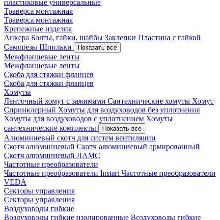
пластиковые универсальные
Траверса монтажная
Траверса монтажная
Крепежные изделия
Анкера
Болты, гайки, шайбы
Заклепки
Пластина с гайкой
Саморезы
Шпильки
Показать все
Межфланцевые ленты
Межфланцевые ленты
Скоба для стяжки фланцев
Скоба для стяжки фланцев
Хомуты
Ленточный хомут с зажимами
Сантехнические хомуты
Хомут
Спринклерный
Хомуты для воздуховодов без уплотнения
Хомуты для воздуховодов с уплотнением
Хомуты
сантехнические комплекты
Показать все
Алюминиевый скотч для систем вентиляции
Скотч алюминиевый
Скотч алюминиевый армированный
Скотч алюминиевый ЛАМС
Частотные преобразователи
Частотные преобразователи Instart
Частотные преобразователи
VEDA
Секторы управления
Секторы управления
Воздуховоды гибкие
Воздуховоды гибкие изолированные
Воздуховоды гибкие