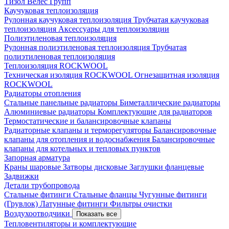
Тизол
Велес Групп
Каучуковая теплоизоляция
Рулонная каучуковая теплоизоляция
Трубчатая каучуковая
теплоизоляция
Аксессуары для теплоизоляции
Полиэтиленовая теплоизоляция
Рулонная полиэтиленовая теплоизоляция
Трубчатая
полиэтиленовая теплоизоляция
Теплоизоляция ROCKWOOL
Техническая изоляция ROCKWOOL
Огнезащитная изоляция
ROCKWOOL
Радиаторы отопления
Стальные панельные радиаторы
Биметаллические радиаторы
Алюминиевые радиаторы
Комплектующие для радиаторов
Термостатические и балансировочные клапаны
Радиаторные клапаны и терморегуляторы
Балансировочные
клапаны для отопления и водоснабжения
Балансировочные
клапаны для котельных и тепловых пунктов
Запорная арматура
Краны шаровые
Затворы дисковые
Заглушки фланцевые
Задвижки
Детали трубопровода
Стальные фитинги
Стальные фланцы
Чугунные фитинги
(Грувлок)
Латунные фитинги
Фильтры очистки
Воздухоотводчики
Показать все
Тепловентиляторы и комплектующие