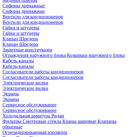
Медный припой
Сифоны дренажные
Сифоны дренажные
Вентили для кондиционеров
Вентили для кондиционеров
Гайки и штуцеры
Гайки и штуцеры
Клапан Шредера
Клапан Шредера
Защитные конструкции
Ограждения наружного блока
Козырьки наружного блока
Кабель-каналы
Кабель-каналы
Согласователи работы кондиционеров
Согласователи работы кондиционеров
Электрические вилки
Электрические вилки
Экраны
Экраны
Сервисное обслуживание
Сервисное обслуживание
Холодильная арматура Ридан
Фильтры
Смотровые стекла
Краны шаровые
Клапаны
обратные
Огнезадерживающая изоляция