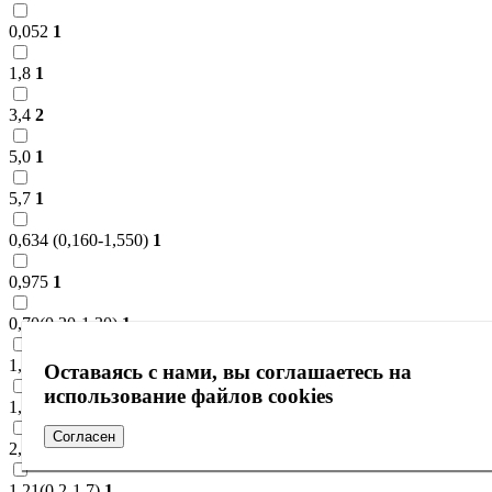
0,052
1
1,8
1
3,4
2
5,0
1
5,7
1
0,634 (0,160-1,550)
1
0,975
1
0,70(0,20-1,30)
1
1,64(0,35-1,90)
1
Оставаясь с нами, вы соглашаетесь на
использование файлов cookies
1,47(0,30-1,80)
1
Согласен
2,05(0,40-2,40)
1
1,21(0,2-1,7)
1