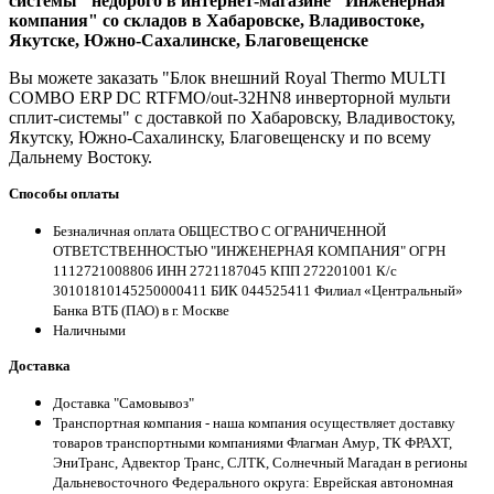
системы" недорого в интернет-магазине "Инженерная
компания" со складов в Хабаровске, Владивостоке,
Якутске, Южно-Сахалинске, Благовещенске
Вы можете заказать "Блок внешний Royal Thermo MULTI
COMBO ERP DC RTFMO/out-32HN8 инверторной мульти
сплит-системы" с доставкой по Хабаровску, Владивостоку,
Якутску, Южно-Сахалинску, Благовещенску и по всему
Дальнему Востоку.
Способы оплаты
Безналичная оплата ОБЩЕСТВО С ОГРАНИЧЕННОЙ
ОТВЕТСТВЕННОСТЬЮ "ИНЖЕНЕРНАЯ КОМПАНИЯ" ОГРН
1112721008806 ИНН 2721187045 КПП 272201001 К/с
30101810145250000411 БИК 044525411 Филиал «Центральный»
Банка ВТБ (ПАО) в г. Москве
Наличными
Доставка
Доставка "Самовывоз"
Транспортная компания - наша компания осуществляет доставку
товаров транспортными компаниями Флагман Амур, ТК ФРАХТ,
ЭниТранс, Адвектор Транс, СЛТК, Солнечный Магадан в регионы
Дальневосточного Федерального округа: Еврейская автономная