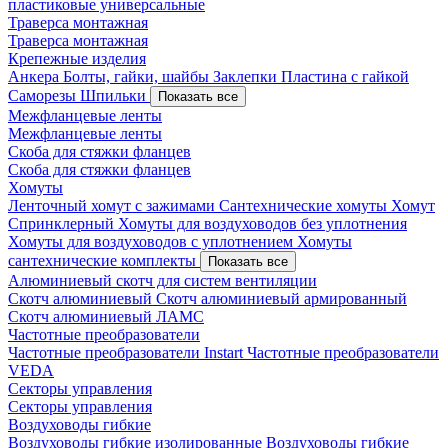
пластиковые универсальные
Траверса монтажная
Траверса монтажная
Крепежные изделия
Анкера
Болты, гайки, шайбы
Заклепки
Пластина с гайкой
Саморезы
Шпильки
Показать все
Межфланцевые ленты
Межфланцевые ленты
Скоба для стяжки фланцев
Скоба для стяжки фланцев
Хомуты
Ленточный хомут с зажимами
Сантехнические хомуты
Хомут
Спринклерный
Хомуты для воздуховодов без уплотнения
Хомуты для воздуховодов с уплотнением
Хомуты
сантехнические комплекты
Показать все
Алюминиевый скотч для систем вентиляции
Скотч алюминиевый
Скотч алюминиевый армированный
Скотч алюминиевый ЛАМС
Частотные преобразователи
Частотные преобразователи Instart
Частотные преобразователи
VEDA
Секторы управления
Секторы управления
Воздуховоды гибкие
Воздуховоды гибкие изолированные
Воздуховоды гибкие