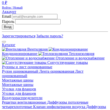
0 ₽
Войти / Новый
Аккаунт
Email
Пароль
Вход
Зарегистрироваться
Забыли пароль?
Каталог
Вентиляция
Кондиционирование
Теплоизоляция
Отопление и водоснабжение
Сопутствующие товары
Рулоны и лист оцинкованные
Рулон оцинкованный
Лента оцинкованная
Лист
оцинкованный
Монтажные шины
Монтажные шины
Уголки для фланцев
Уголки для фланцев
Воздухораспределители
Решетки вентиляционные
Диффузоры потолочные
четырехпоточные
Клапан инфильтрации воздуха
Диффузоры