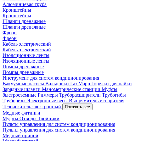
Алюминиевая труба
Кронштейны
Кронштейны
Шланги дренажные
Шланги дренажные
Фреон
Фреон
Кабель электрический
Кабель электрический
Изоляционные ленты
Изоляционные ленты
Помпы дренажные
Помпы дренажные
Инструмент для систем кондиционирования
Вакуумные насосы
Вальцовки
Газ Mapp
Горелки для пайки
Зарядные шланги
Манометрические станции
Муфты
быстросъемные
Риммеры
Труборасширители
Трубогибы
Труборезы
Электронные весы
Выпрямитель испарителя
Течеискатель электронный
Показать все
Медные фитинги
Муфты
Отводы
Тройники
Пульты управления для систем кондиционирования
Пульты управления для систем кондиционирования
Медный припой