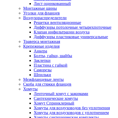
Лист оцинкованный
Монтажные шины
Уголки для фланцев
Воздухораспределители
Решетки вентиляционные
Диффузоры потолочные четырехпоточные
Клапан инфильтрации воздуха
Диффузоры пластиковые универсальные
Траверса монтажная
Крепежные изделия
Анкера
Болты, гайки, шайбы
Заклепки
Пластина с гайкой
Саморезы
Шпильки
Межфланцевые ленты
Скоба для стяжки фланцев
Хомуты
Ленточный хомут с зажимами
Сантехнические хомуты
Хомут Спринклерный
Хомуты для воздуховодов без уплотнения
Хомуты для воздуховодов с уплотнением
Хомуты сантехнические комплекты