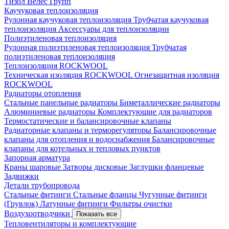
Тизол
Велес Групп
Каучуковая теплоизоляция
Рулонная каучуковая теплоизоляция
Трубчатая каучуковая
теплоизоляция
Аксессуары для теплоизоляции
Полиэтиленовая теплоизоляция
Рулонная полиэтиленовая теплоизоляция
Трубчатая
полиэтиленовая теплоизоляция
Теплоизоляция ROCKWOOL
Техническая изоляция ROCKWOOL
Огнезащитная изоляция
ROCKWOOL
Радиаторы отопления
Стальные панельные радиаторы
Биметаллические радиаторы
Алюминиевые радиаторы
Комплектующие для радиаторов
Термостатические и балансировочные клапаны
Радиаторные клапаны и терморегуляторы
Балансировочные
клапаны для отопления и водоснабжения
Балансировочные
клапаны для котельных и тепловых пунктов
Запорная арматура
Краны шаровые
Затворы дисковые
Заглушки фланцевые
Задвижки
Детали трубопровода
Стальные фитинги
Стальные фланцы
Чугунные фитинги
(Грувлок)
Латунные фитинги
Фильтры очистки
Воздухоотводчики
Показать все
Тепловентиляторы и комплектующие