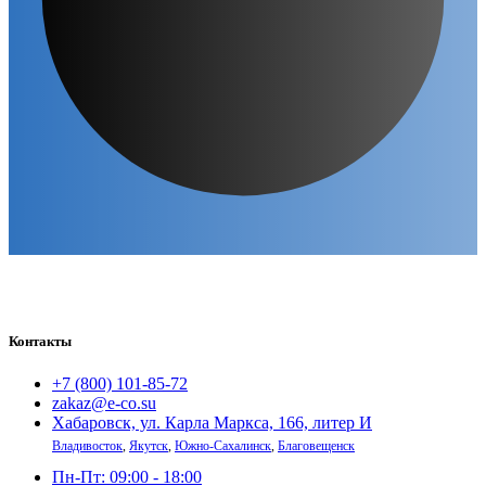
Контакты
+7 (800) 101-85-72
zakaz@e-co.su
Хабаровск, ул. Карла Маркса, 166, литер И
Владивосток
,
Якутск
,
Южно-Сахалинск
,
Благовещенск
Пн-Пт: 09:00 - 18:00