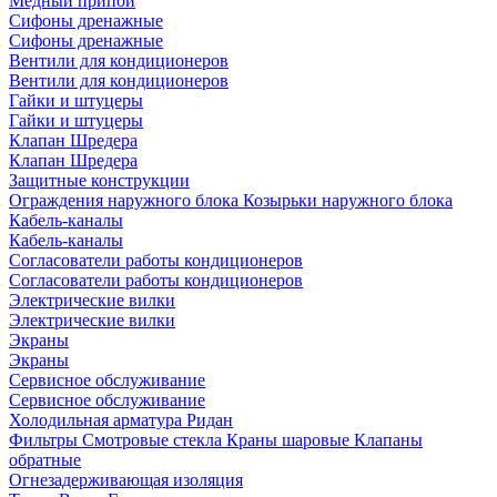
Медный припой
Сифоны дренажные
Сифоны дренажные
Вентили для кондиционеров
Вентили для кондиционеров
Гайки и штуцеры
Гайки и штуцеры
Клапан Шредера
Клапан Шредера
Защитные конструкции
Ограждения наружного блока
Козырьки наружного блока
Кабель-каналы
Кабель-каналы
Согласователи работы кондиционеров
Согласователи работы кондиционеров
Электрические вилки
Электрические вилки
Экраны
Экраны
Сервисное обслуживание
Сервисное обслуживание
Холодильная арматура Ридан
Фильтры
Смотровые стекла
Краны шаровые
Клапаны
обратные
Огнезадерживающая изоляция