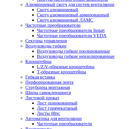
Алюминиевый скотч для систем вентиляции
Скотч алюминиевый
Скотч алюминиевый армированный
Скотч алюминиевый ЛАМС
Частотные преобразователи
Частотные преобразователи Instart
Частотные преобразователи VEDA
Секторы управления
Воздуховоды гибкие
Воздуховоды гибкие изолированные
Воздуховоды гибкие неизолированные
Кронштейны
L/Z/V-образные кронштейны
Т-образные кронштейны
Гибкая вставка
Перфорированная лента
Струбцина монтажная
Шипы самоклеющиеся
Листовой прокат
Лист оцинкованный
Лист горячекатаный
Листы 08пс
Автоматика для вентиляции
Частотные преобразователи
Воздуховоды