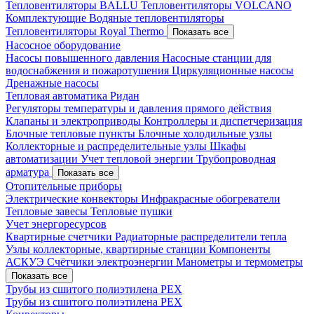
Тепловентиляторы BALLU
Тепловентиляторы VOLCANO
Комплектующие
Водяные тепловентиляторы
Тепловентиляторы Royal Thermo
Показать все
Насосное оборудование
Насосы повышенного давления
Насосные станции для
водоснабжения и пожаротушения
Циркуляционные насосы
Дренажные насосы
Тепловая автоматика Ридан
Регуляторы температуры и давления прямого действия
Клапаны и электроприводы
Контроллеры и диспетчеризация
Блочные тепловые пункты
Блочные холодильные узлы
Коллекторные и распределительные узлы
Шкафы
автоматизации
Учет тепловой энергии
Трубопроводная
арматура
Показать все
Отопительные приборы
Электрические конвекторы
Инфракрасные обогреватели
Тепловые завесы
Тепловые пушки
Учет энергоресурсов
Квартирные счетчики
Радиаторные распределители тепла
Узлы коллекторные, квартирные станции
Компоненты
АСКУЭ
Счётчики электроэнергии
Манометры и термометры
Показать все
Трубы из сшитого полиэтилена PEX
Трубы из сшитого полиэтилена PEX