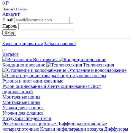
0 ₽
Войти / Новый
Аккаунт
Email
Пароль
Вход
Зарегистрироваться
Забыли пароль?
Каталог
Вентиляция
Кондиционирование
Теплоизоляция
Отопление и водоснабжение
Сопутствующие товары
Рулоны и лист оцинкованные
Рулон оцинкованный
Лента оцинкованная
Лист
оцинкованный
Монтажные шины
Монтажные шины
Уголки для фланцев
Уголки для фланцев
Воздухораспределители
Решетки вентиляционные
Диффузоры потолочные
четырехпоточные
Клапан инфильтрации воздуха
Диффузоры