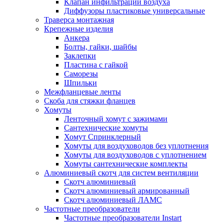
Клапан инфильтрации воздуха
Диффузоры пластиковые универсальные
Траверса монтажная
Крепежные изделия
Анкера
Болты, гайки, шайбы
Заклепки
Пластина с гайкой
Саморезы
Шпильки
Межфланцевые ленты
Скоба для стяжки фланцев
Хомуты
Ленточный хомут с зажимами
Сантехнические хомуты
Хомут Спринклерный
Хомуты для воздуховодов без уплотнения
Хомуты для воздуховодов с уплотнением
Хомуты сантехнические комплекты
Алюминиевый скотч для систем вентиляции
Скотч алюминиевый
Скотч алюминиевый армированный
Скотч алюминиевый ЛАМС
Частотные преобразователи
Частотные преобразователи Instart