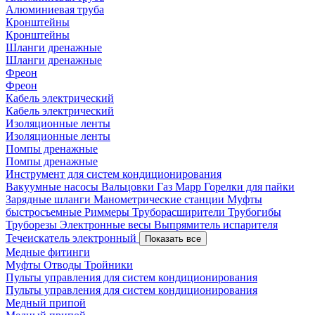
Алюминиевая труба
Кронштейны
Кронштейны
Шланги дренажные
Шланги дренажные
Фреон
Фреон
Кабель электрический
Кабель электрический
Изоляционные ленты
Изоляционные ленты
Помпы дренажные
Помпы дренажные
Инструмент для систем кондиционирования
Вакуумные насосы
Вальцовки
Газ Mapp
Горелки для пайки
Зарядные шланги
Манометрические станции
Муфты
быстросъемные
Риммеры
Труборасширители
Трубогибы
Труборезы
Электронные весы
Выпрямитель испарителя
Течеискатель электронный
Показать все
Медные фитинги
Муфты
Отводы
Тройники
Пульты управления для систем кондиционирования
Пульты управления для систем кондиционирования
Медный припой