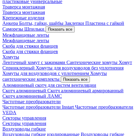
пластиковые универсальные
Траверса монтажная
Траверса монтажная
Крепежные изделия
Анкера
Болты, гайки, шайбы
Заклепки
Пластина с гайкой
Саморезы
Шпильки
Показать все
Межфланцевые ленты
Межфланцевые ленты
Скоба для стяжки фланцев
Скоба для стяжки фланцев
Хомуты
Ленточный хомут с зажимами
Сантехнические хомуты
Хомут
Спринклерный
Хомуты для воздуховодов без уплотнения
Хомуты для воздуховодов с уплотнением
Хомуты
сантехнические комплекты
Показать все
Алюминиевый скотч для систем вентиляции
Скотч алюминиевый
Скотч алюминиевый армированный
Скотч алюминиевый ЛАМС
Частотные преобразователи
Частотные преобразователи Instart
Частотные преобразователи
VEDA
Секторы управления
Секторы управления
Воздуховоды гибкие
Воздуховоды гибкие изолированные
Воздуховоды гибкие