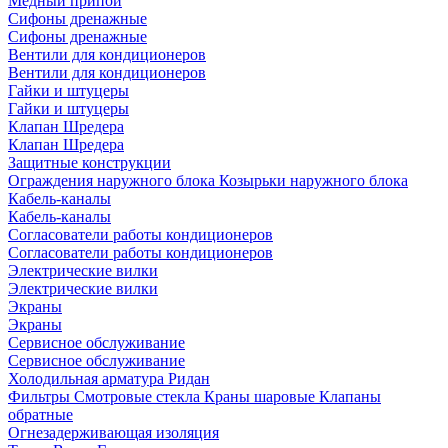
Медный припой
Сифоны дренажные
Сифоны дренажные
Вентили для кондиционеров
Вентили для кондиционеров
Гайки и штуцеры
Гайки и штуцеры
Клапан Шредера
Клапан Шредера
Защитные конструкции
Ограждения наружного блока
Козырьки наружного блока
Кабель-каналы
Кабель-каналы
Согласователи работы кондиционеров
Согласователи работы кондиционеров
Электрические вилки
Электрические вилки
Экраны
Экраны
Сервисное обслуживание
Сервисное обслуживание
Холодильная арматура Ридан
Фильтры
Смотровые стекла
Краны шаровые
Клапаны
обратные
Огнезадерживающая изоляция