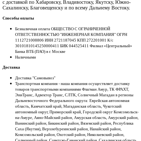
с доставкой по Хабаровску, Владивостоку, Якутску, Южно-
Сахалинску, Благовещенску и по всему Дальнему Востоку.
Способы оплаты
Безналичная оплата ОБЩЕСТВО С ОГРАНИЧЕННОЙ
ОТВЕТСТВЕННОСТЬЮ "ИНЖЕНЕРНАЯ КОМПАНИЯ" ОГРН
1112721008806 ИНН 2721187045 КПП 272201001 К/с
30101810145250000411 БИК 044525411 Филиал «Центральный»
Банка ВТБ (ПАО) в г. Москве
Наличными
Доставка
Доставка "Самовывоз"
Транспортная компания - наша компания осуществляет доставку
товаров транспортными компаниями Флагман Амур, ТК ФРАХТ,
ЭниТранс, Адвектор Транс, СЛТК, Солнечный Магадан в регионы
Дальневосточного Федерального округа: Еврейская автономная
область, Камчатский край, Магаданская область, Чукотский
автономный округ, Приморский край, Городской округ Комсомольск-
на-Амуре, Аяно-Майский район, Амурская область, Амурский район,
Ванинский район, Бикинский район, Вяземский район, Республика
Саха (Якутия), Верхнебуреинский район, Нанайский район,
Комсомольский район, Охотский район, Николаевский район,
Солнечный район, Советско-Гаванский район, Сахалинская область,