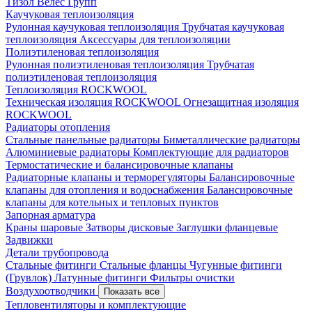
Тизол
Велес Групп
Каучуковая теплоизоляция
Рулонная каучуковая теплоизоляция
Трубчатая каучуковая
теплоизоляция
Аксессуары для теплоизоляции
Полиэтиленовая теплоизоляция
Рулонная полиэтиленовая теплоизоляция
Трубчатая
полиэтиленовая теплоизоляция
Теплоизоляция ROCKWOOL
Техническая изоляция ROCKWOOL
Огнезащитная изоляция
ROCKWOOL
Радиаторы отопления
Стальные панельные радиаторы
Биметаллические радиаторы
Алюминиевые радиаторы
Комплектующие для радиаторов
Термостатические и балансировочные клапаны
Радиаторные клапаны и терморегуляторы
Балансировочные
клапаны для отопления и водоснабжения
Балансировочные
клапаны для котельных и тепловых пунктов
Запорная арматура
Краны шаровые
Затворы дисковые
Заглушки фланцевые
Задвижки
Детали трубопровода
Стальные фитинги
Стальные фланцы
Чугунные фитинги
(Грувлок)
Латунные фитинги
Фильтры очистки
Воздухоотводчики
Показать все
Тепловентиляторы и комплектующие