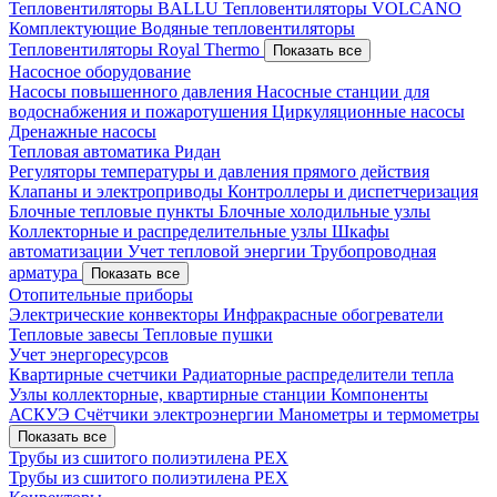
Тепловентиляторы BALLU
Тепловентиляторы VOLCANO
Комплектующие
Водяные тепловентиляторы
Тепловентиляторы Royal Thermo
Показать все
Насосное оборудование
Насосы повышенного давления
Насосные станции для
водоснабжения и пожаротушения
Циркуляционные насосы
Дренажные насосы
Тепловая автоматика Ридан
Регуляторы температуры и давления прямого действия
Клапаны и электроприводы
Контроллеры и диспетчеризация
Блочные тепловые пункты
Блочные холодильные узлы
Коллекторные и распределительные узлы
Шкафы
автоматизации
Учет тепловой энергии
Трубопроводная
арматура
Показать все
Отопительные приборы
Электрические конвекторы
Инфракрасные обогреватели
Тепловые завесы
Тепловые пушки
Учет энергоресурсов
Квартирные счетчики
Радиаторные распределители тепла
Узлы коллекторные, квартирные станции
Компоненты
АСКУЭ
Счётчики электроэнергии
Манометры и термометры
Показать все
Трубы из сшитого полиэтилена PEX
Трубы из сшитого полиэтилена PEX