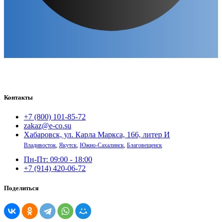
Контакты
+7 (800) 101-85-72
zakaz@e-co.su
Хабаровск, ул. Карла Маркса, 166, литер И
Владивосток
,
Якутск
,
Южно-Сахалинск
,
Благовещенск
Пн-Пт: 09:00 - 18:00
+7 (914) 420-06-72
Поделиться