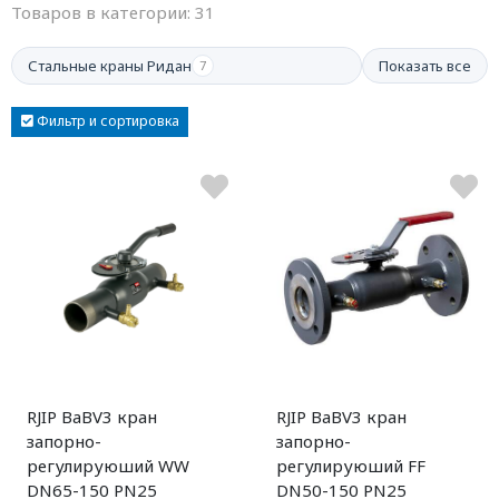
Товаров в категории:
31
Стальные краны Ридан
Показать все
7
Фильтр и сортировка
RJIP BaBV3 кран
RJIP BaBV3 кран
запорно-
запорно-
регулируюший WW
регулируюший FF
DN65-150 PN25
DN50-150 PN25