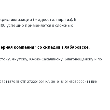
исталлизации (жидкости, пар, газ). В
 100 успешно применяется в сложных
ерная компания" со складов в Хабаровске,
стоку, Якутску, Южно-Сахалинску, Благовещенску и по
21187045 КПП 272201001 К/с 30101810145250000411 БИК