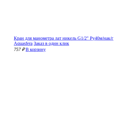
Кран для манометра лат никель G1/2" Ру40м/нак/г
Aquasfera
Заказ в один клик
757 ₽
В корзину