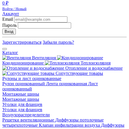
0 ₽
Войти / Новый
Аккаунт
Email
Пароль
Вход
Зарегистрироваться
Забыли пароль?
Каталог
Вентиляция
Кондиционирование
Теплоизоляция
Отопление и водоснабжение
Сопутствующие товары
Рулоны и лист оцинкованные
Рулон оцинкованный
Лента оцинкованная
Лист
оцинкованный
Монтажные шины
Монтажные шины
Уголки для фланцев
Уголки для фланцев
Воздухораспределители
Решетки вентиляционные
Диффузоры потолочные
четырехпоточные
Клапан инфильтрации воздуха
Диффузоры