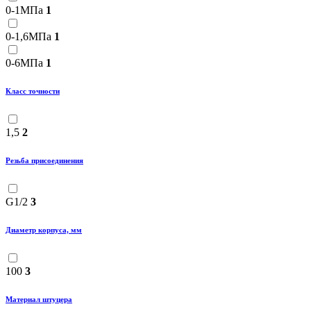
0-1МПа
1
0-1,6МПа
1
0-6МПа
1
Класс точности
1,5
2
Резьба присоединения
G1/2
3
Диаметр корпуса, мм
100
3
Материал штуцера