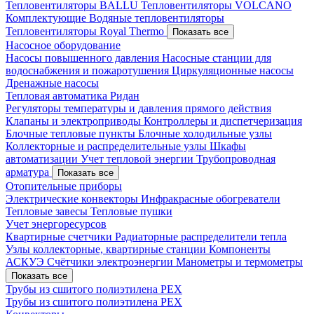
Тепловентиляторы BALLU
Тепловентиляторы VOLCANO
Комплектующие
Водяные тепловентиляторы
Тепловентиляторы Royal Thermo
Показать все
Насосное оборудование
Насосы повышенного давления
Насосные станции для
водоснабжения и пожаротушения
Циркуляционные насосы
Дренажные насосы
Тепловая автоматика Ридан
Регуляторы температуры и давления прямого действия
Клапаны и электроприводы
Контроллеры и диспетчеризация
Блочные тепловые пункты
Блочные холодильные узлы
Коллекторные и распределительные узлы
Шкафы
автоматизации
Учет тепловой энергии
Трубопроводная
арматура
Показать все
Отопительные приборы
Электрические конвекторы
Инфракрасные обогреватели
Тепловые завесы
Тепловые пушки
Учет энергоресурсов
Квартирные счетчики
Радиаторные распределители тепла
Узлы коллекторные, квартирные станции
Компоненты
АСКУЭ
Счётчики электроэнергии
Манометры и термометры
Показать все
Трубы из сшитого полиэтилена PEX
Трубы из сшитого полиэтилена PEX