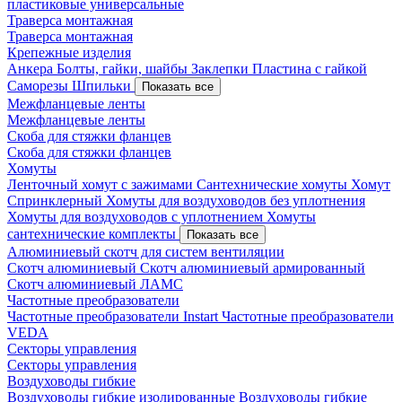
пластиковые универсальные
Траверса монтажная
Траверса монтажная
Крепежные изделия
Анкера
Болты, гайки, шайбы
Заклепки
Пластина с гайкой
Саморезы
Шпильки
Показать все
Межфланцевые ленты
Межфланцевые ленты
Скоба для стяжки фланцев
Скоба для стяжки фланцев
Хомуты
Ленточный хомут с зажимами
Сантехнические хомуты
Хомут
Спринклерный
Хомуты для воздуховодов без уплотнения
Хомуты для воздуховодов с уплотнением
Хомуты
сантехнические комплекты
Показать все
Алюминиевый скотч для систем вентиляции
Скотч алюминиевый
Скотч алюминиевый армированный
Скотч алюминиевый ЛАМС
Частотные преобразователи
Частотные преобразователи Instart
Частотные преобразователи
VEDA
Секторы управления
Секторы управления
Воздуховоды гибкие
Воздуховоды гибкие изолированные
Воздуховоды гибкие