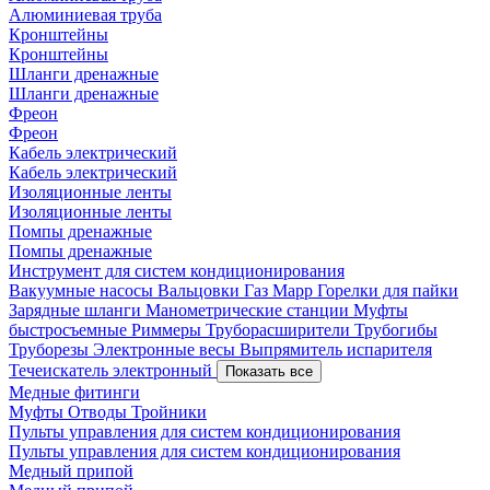
Алюминиевая труба
Кронштейны
Кронштейны
Шланги дренажные
Шланги дренажные
Фреон
Фреон
Кабель электрический
Кабель электрический
Изоляционные ленты
Изоляционные ленты
Помпы дренажные
Помпы дренажные
Инструмент для систем кондиционирования
Вакуумные насосы
Вальцовки
Газ Mapp
Горелки для пайки
Зарядные шланги
Манометрические станции
Муфты
быстросъемные
Риммеры
Труборасширители
Трубогибы
Труборезы
Электронные весы
Выпрямитель испарителя
Течеискатель электронный
Показать все
Медные фитинги
Муфты
Отводы
Тройники
Пульты управления для систем кондиционирования
Пульты управления для систем кондиционирования
Медный припой