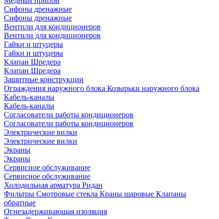
Медный припой
Сифоны дренажные
Сифоны дренажные
Вентили для кондиционеров
Вентили для кондиционеров
Гайки и штуцеры
Гайки и штуцеры
Клапан Шредера
Клапан Шредера
Защитные конструкции
Ограждения наружного блока
Козырьки наружного блока
Кабель-каналы
Кабель-каналы
Согласователи работы кондиционеров
Согласователи работы кондиционеров
Электрические вилки
Электрические вилки
Экраны
Экраны
Сервисное обслуживание
Сервисное обслуживание
Холодильная арматура Ридан
Фильтры
Смотровые стекла
Краны шаровые
Клапаны
обратные
Огнезадерживающая изоляция