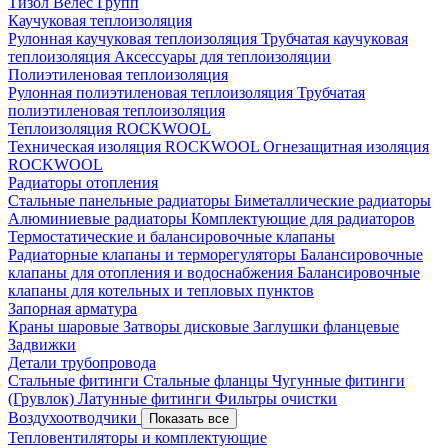
Тизол
Велес Групп
Каучуковая теплоизоляция
Рулонная каучуковая теплоизоляция
Трубчатая каучуковая
теплоизоляция
Аксессуары для теплоизоляции
Полиэтиленовая теплоизоляция
Рулонная полиэтиленовая теплоизоляция
Трубчатая
полиэтиленовая теплоизоляция
Теплоизоляция ROCKWOOL
Техническая изоляция ROCKWOOL
Огнезащитная изоляция
ROCKWOOL
Радиаторы отопления
Стальные панельные радиаторы
Биметаллические радиаторы
Алюминиевые радиаторы
Комплектующие для радиаторов
Термостатические и балансировочные клапаны
Радиаторные клапаны и терморегуляторы
Балансировочные
клапаны для отопления и водоснабжения
Балансировочные
клапаны для котельных и тепловых пунктов
Запорная арматура
Краны шаровые
Затворы дисковые
Заглушки фланцевые
Задвижки
Детали трубопровода
Стальные фитинги
Стальные фланцы
Чугунные фитинги
(Грувлок)
Латунные фитинги
Фильтры очистки
Воздухоотводчики
Показать все
Тепловентиляторы и комплектующие