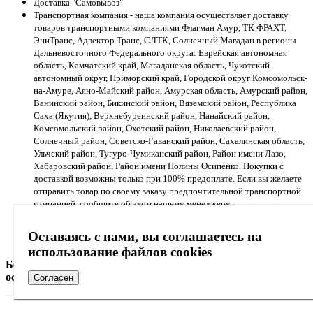
Доставка "Самовывоз"
Транспортная компания - наша компания осуществляет доставку
товаров транспортными компаниями Флагман Амур, ТК ФРАХТ,
ЭниТранс, Адвектор Транс, СЛТК, Солнечный Магадан в регионы
Дальневосточного Федерального округа: Еврейская автономная
область, Камчатский край, Магаданская область, Чукотский
автономный округ, Приморский край, Городской округ Комсомольск-
на-Амуре, Аяно-Майский район, Амурская область, Амурский район,
Ванинский район, Бикинский район, Вяземский район, Республика
Саха (Якутия), Верхнебуреинский район, Нанайский район,
Комсомольский район, Охотский район, Николаевский район,
Солнечный район, Советско-Гаванский район, Сахалинская область,
Ульчский район, Тугуро-Чумиканский район, Район имени Лазо,
Хабаровский район, Район имени Полины Осипенко. Покупки с
доставкой возможны только при 100% предоплате. Если вы желаете
отправить товар по своему заказу предпочтительной транспортной
компанией, сообщите об этом нашему менеджеру.
Доставка по городу - бесплатная доставка в Хабаровске и
Владивостоке при заказе от 30 000 руб.!
Оставаясь с нами, вы соглашаетесь на
Почта России
использование файлов cookies
Более подробную информацию вы можете получить,
оставив заявку онлайн, или по телефону
+7 (4212) 75-87-72
Согласен