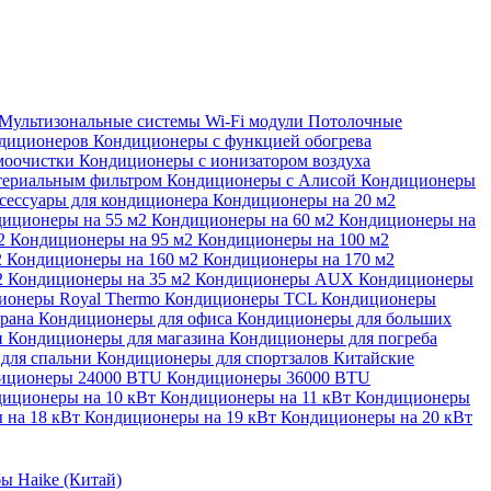
Мультизональные системы
Wi-Fi модули
Потолочные
ндиционеров
Кондиционеры с функцией обогрева
моочистки
Кондиционеры с ионизатором воздуха
териальным фильтром
Кондиционеры с Алисой
Кондиционеры
сессуары для кондиционера
Кондиционеры на 20 м2
иционеры на 55 м2
Кондиционеры на 60 м2
Кондиционеры на
м2
Кондиционеры на 95 м2
Кондиционеры на 100 м2
2
Кондиционеры на 160 м2
Кондиционеры на 170 м2
2
Кондиционеры на 35 м2
Кондиционеры AUX
Кондиционеры
ионеры Royal Thermo
Кондиционеры TCL
Кондиционеры
орана
Кондиционеры для офиса
Кондиционеры для больших
и
Кондиционеры для магазина
Кондиционеры для погреба
для спальни
Кондиционеры для спортзалов
Китайские
иционеры 24000 BTU
Кондиционеры 36000 BTU
иционеры на 10 кВт
Кондиционеры на 11 кВт
Кондиционеры
 на 18 кВт
Кондиционеры на 19 кВт
Кондиционеры на 20 кВт
ы Haike (Китай)