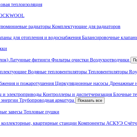
новая теплоизоляция
я ROCKWOOL
люминиевые радиаторы
Комплектующие для радиаторов
апаны для отопления и водоснабжения
Балансировочные клапаны
жки
лок)
Латунные фитинги
Фильтры очистки
Воздухоотводчики
П
плектующие
Водяные тепловентиляторы
Тепловентиляторы Roy
абжения и пожаротушения
Циркуляционные насосы
Дренажные 
ы и электроприводы
Контроллеры и диспетчеризация
Блочные т
й энергии
Трубопроводная арматура
Показать все
вые завесы
Тепловые пушки
 коллекторные, квартирные станции
Компоненты АСКУЭ
Счётч