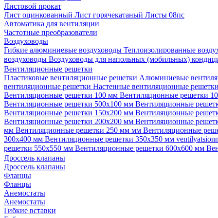
Листовой прокат
Лист оцинкованный
Лист горячекатаный
Листы 08пс
Автоматика для вентиляции
Частотные преобразователи
Воздуховоды
Гибкие алюминиевые воздуховоды
Теплоизолированные возд
воздуховоды
Воздуховоды для напольных (мобильных) конди
Вентиляционные решетки
Пластиковые вентиляционные решетки
Алюминиевые вентиля
вентиляционные решетки
Настенные вентиляционные решетк
Вентиляционные решетки 100 мм
Вентиляционные решетки 1
Вентиляционные решетки 500х100 мм
Вентиляционные решет
Вентиляционные решетки 150х200 мм
Вентиляционные решет
Вентиляционные решетки 200х200 мм
Вентиляционные решет
мм
Вентиляционные решетки 250 мм мм
Вентиляционные реш
300х400 мм
Вентиляционные решетки 350х350 мм
ventilyatsio
решетки 550х550 мм
Вентиляционные решетки 600х600 мм
Ве
Дроссель клапаны
Дроссель клапаны
Фланцы
Фланцы
Анемостаты
Анемостаты
Гибкие вставки