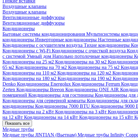
Гибкие вставки
Воздушные клапаны
Воздушные клапаны
Вентиляционные диффузоры
Вентиляционные диффузоры
Кондиционеры
Бытовые системы кондиционирования
Мультисистемы кондиц
кондиционеры
Инверторные кондиционеры
Настенные конди
Кондиционеры с осушителем воздуха
Тихие кондиционеры
Ко
Кондиционеры с Wi-Fi
Кондиционеры с очисткой воздуха
Конд
с системой Умный дом
Напольно потолочные кондиционеры
К
Кондиционеры на 25 м2
Кондиционеры на 30 м2
Кондиционеры
65 м2
Кондиционеры на 70 м2
Кондиционеры на 75 м2
Кондиц
Кондиционеры на 110 м2
Кондиционеры на 120 м2
Кондиционе
Кондиционеры на 180 м2
Кондиционеры на 190 м2
Кондиционе
Denko
Кондиционеры Energolux
Кондиционеры Ferrum
Кондиц
Zerten
Кондиционеры Breeon
Кондиционеры ONE AIR
Кондици
помещений
Кондиционеры для гостиницы
Кондиционеры для 
Кондиционеры для серверной комнаты
Кондиционеры для скл
кондиционеры
Кондиционеры 7000 BTU
Кондиционеры 9000
Кондиционеры на 2 кВт
Кондиционеры на 3 кВт
Кондиционеры
на 12 кВт
Кондиционеры на 14 кВт
Кондиционеры на 15 кВт
К
Показать все
Медные трубы
Медные трубы JINTIAN (Вьетнам)
Медные трубы Infinity Copp