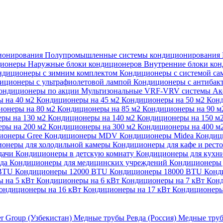
ионирования
Полупромышленные системы кондиционирования
ционеры
Наружные блоки кондиционеров
Внутренние блоки ко
ндиционеры с зимним комплектом
Кондиционеры с системой са
иционеры с ультрафиолетовой лампой
Кондиционеры с антибак
ондиционеры по акции
Мультизональные VRF-VRV системы
Ак
 на 40 м2
Кондиционеры на 45 м2
Кондиционеры на 50 м2
Конд
ионеры на 80 м2
Кондиционеры на 85 м2
Кондиционеры на 90 
ры на 130 м2
Кондиционеры на 140 м2
Кондиционеры на 150 м
ры на 200 м2
Кондиционеры на 300 м2
Кондиционеры на 400 м
ионеры Gree
Кондиционеры MDV
Кондиционеры Midea
Кондиц
онеры для холодильной камеры
Кондиционеры для кафе и рест
дачи
Кондиционеры в детскую комнату
Кондиционеры для кухн
ада
Кондиционеры для медицинских учреждений
Кондиционеры 
 BTU
Кондиционеры 12000 BTU
Кондиционеры 18000 BTU
Конд
 на 5 кВт
Кондиционеры на 6 кВт
Кондиционеры на 7 кВт
Конд
ондиционеры на 16 кВт
Кондиционеры на 17 кВт
Кондиционеры
er Group (Узбекистан)
Медные трубы Ревда (Россия)
Медные труб