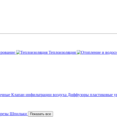
ирование
Теплоизоляция
точные
Клапан инфильтрации воздуха
Диффузоры пластиковые у
орезы
Шпильки
Показать все