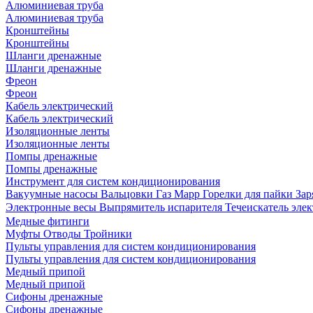
Алюминиевая труба
Алюминиевая труба
Кронштейны
Кронштейны
Шланги дренажные
Шланги дренажные
Фреон
Фреон
Кабель электрический
Кабель электрический
Изоляционные ленты
Изоляционные ленты
Помпы дренажные
Помпы дренажные
Инструмент для систем кондиционирования
Вакуумные насосы
Вальцовки
Газ Mapp
Горелки для пайки
Зар
Электронные весы
Выпрямитель испарителя
Течеискатель эл
Медные фитинги
Муфты
Отводы
Тройники
Пульты управления для систем кондиционирования
Пульты управления для систем кондиционирования
Медный припой
Медный припой
Сифоны дренажные
Сифоны дренажные