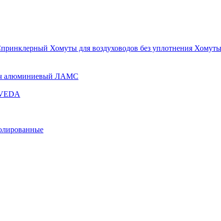
Спринклерный
Хомуты для воздуховодов без уплотнения
Хомуты
ч алюминиевый ЛАМС
и VEDA
золированные