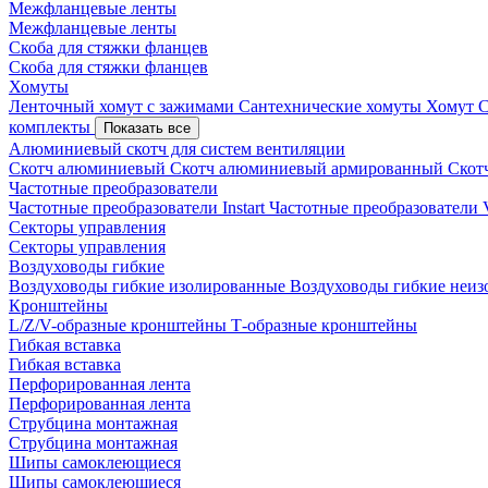
Межфланцевые ленты
Межфланцевые ленты
Скоба для стяжки фланцев
Скоба для стяжки фланцев
Хомуты
Ленточный хомут с зажимами
Сантехнические хомуты
Хомут 
комплекты
Показать все
Алюминиевый скотч для систем вентиляции
Скотч алюминиевый
Скотч алюминиевый армированный
Скот
Частотные преобразователи
Частотные преобразователи Instart
Частотные преобразовател
Секторы управления
Секторы управления
Воздуховоды гибкие
Воздуховоды гибкие изолированные
Воздуховоды гибкие неи
Кронштейны
L/Z/V-образные кронштейны
Т-образные кронштейны
Гибкая вставка
Гибкая вставка
Перфорированная лента
Перфорированная лента
Струбцина монтажная
Струбцина монтажная
Шипы самоклеющиеся
Шипы самоклеющиеся