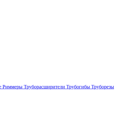
е
Риммеры
Труборасширители
Трубогибы
Труборезы