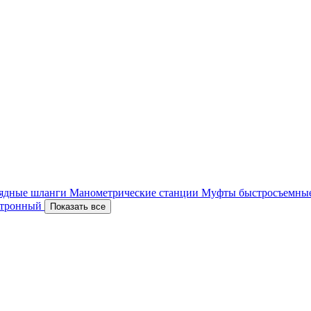
ядные шланги
Манометрические станции
Муфты быстросъемны
ектронный
Показать все