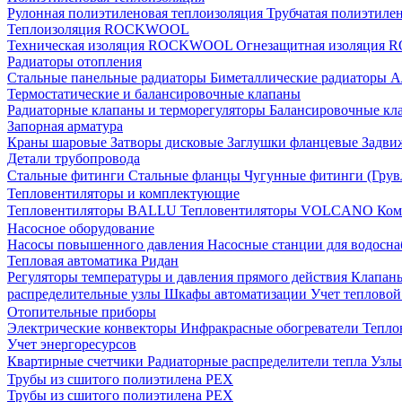
Рулонная полиэтиленовая теплоизоляция
Трубчатая полиэтиле
Теплоизоляция ROCKWOOL
Техническая изоляция ROCKWOOL
Огнезащитная изоляци
Радиаторы отопления
Стальные панельные радиаторы
Биметаллические радиаторы
А
Термостатические и балансировочные клапаны
Радиаторные клапаны и терморегуляторы
Балансировочные кл
Запорная арматура
Краны шаровые
Затворы дисковые
Заглушки фланцевые
Задви
Детали трубопровода
Стальные фитинги
Стальные фланцы
Чугунные фитинги (Грув
Тепловентиляторы и комплектующие
Тепловентиляторы BALLU
Тепловентиляторы VOLCANO
Ком
Насосное оборудование
Насосы повышенного давления
Насосные станции для водосн
Тепловая автоматика Ридан
Регуляторы температуры и давления прямого действия
Клапан
распределительные узлы
Шкафы автоматизации
Учет теплово
Отопительные приборы
Электрические конвекторы
Инфракрасные обогреватели
Тепло
Учет энергоресурсов
Квартирные счетчики
Радиаторные распределители тепла
Узлы
Трубы из сшитого полиэтилена PEX
Трубы из сшитого полиэтилена PEX