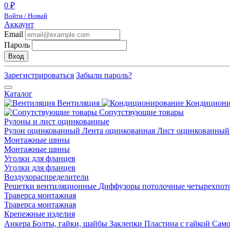
0 ₽
Войти / Новый
Аккаунт
Email
Пароль
Вход
Зарегистрироваться
Забыли пароль?
Каталог
Вентиляция
Кондицион
Сопутствующие товары
Рулоны и лист оцинкованные
Рулон оцинкованный
Лента оцинкованная
Лист оцинкованный
Монтажные шины
Монтажные шины
Уголки для фланцев
Уголки для фланцев
Воздухораспределители
Решетки вентиляционные
Диффузоры потолочные четырехпо
Траверса монтажная
Траверса монтажная
Крепежные изделия
Анкера
Болты, гайки, шайбы
Заклепки
Пластина с гайкой
Сам