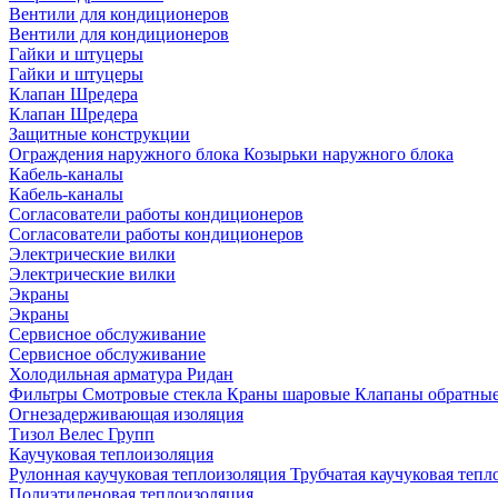
Вентили для кондиционеров
Вентили для кондиционеров
Гайки и штуцеры
Гайки и штуцеры
Клапан Шредера
Клапан Шредера
Защитные конструкции
Ограждения наружного блока
Козырьки наружного блока
Кабель-каналы
Кабель-каналы
Согласователи работы кондиционеров
Согласователи работы кондиционеров
Электрические вилки
Электрические вилки
Экраны
Экраны
Сервисное обслуживание
Сервисное обслуживание
Холодильная арматура Ридан
Фильтры
Смотровые стекла
Краны шаровые
Клапаны обратны
Огнезадерживающая изоляция
Тизол
Велес Групп
Каучуковая теплоизоляция
Рулонная каучуковая теплоизоляция
Трубчатая каучуковая теп
Полиэтиленовая теплоизоляция