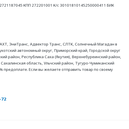
21187045 КПП 272201001 К/с 30101810145250000411 БИК
АХТ, ЭниТранс, Адвектор Транс, СЛТК, Солнечный Магадан в
укотский автономный округ, Приморский край, Городской округ
кий район, Республика Саха (Якутия), Верхнебуреинский район,
 Сахалинская область, Ульчский район, Тугуро-Чумиканский
% предоплате. Если вы желаете отправить товар по своему
-72