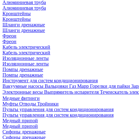
Алюминиевая труба
Алюминиевая труба
Кронштейны
Кронштейны
Шланги дренажные
Шланги дренажные
Фреон
Фреон
Кабель электрический
Кабель электрический
Изоляционные ленты
Изоляционные ленты
Помпы дренажные
Помпы дренажные
Инструмент для систем кондиционирования
Вакуумные насосы
Вальцовки
Газ Mapp
Горелки для пайки
Зар
Электронные весы
Выпрямитель испарителя
Течеискатель эл
Медные фитинги
Муфты
Отводы
Тройники
Пульты управления для систем кондиционирования
Пульты управления для систем кондиционирования
Медный припой
Медный припой
Сифоны дренажные
Сифоны дренажные