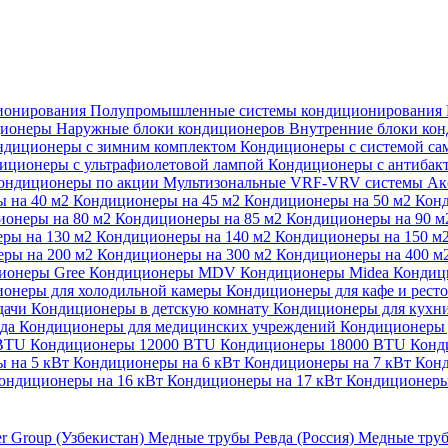
ионирования
Полупромышленные системы кондиционирования
ционеры
Наружные блоки кондиционеров
Внутренние блоки ко
ндиционеры с зимним комплектом
Кондиционеры с системой са
иционеры с ультрафиолетовой лампой
Кондиционеры с антибак
ондиционеры по акции
Мультизональные VRF-VRV системы
Ак
 на 40 м2
Кондиционеры на 45 м2
Кондиционеры на 50 м2
Конд
ионеры на 80 м2
Кондиционеры на 85 м2
Кондиционеры на 90 
ры на 130 м2
Кондиционеры на 140 м2
Кондиционеры на 150 м
ры на 200 м2
Кондиционеры на 300 м2
Кондиционеры на 400 м
ионеры Gree
Кондиционеры MDV
Кондиционеры Midea
Кондиц
онеры для холодильной камеры
Кондиционеры для кафе и рест
дачи
Кондиционеры в детскую комнату
Кондиционеры для кухн
ада
Кондиционеры для медицинских учреждений
Кондиционеры 
 BTU
Кондиционеры 12000 BTU
Кондиционеры 18000 BTU
Конд
 на 5 кВт
Кондиционеры на 6 кВт
Кондиционеры на 7 кВт
Конд
ондиционеры на 16 кВт
Кондиционеры на 17 кВт
Кондиционеры
er Group (Узбекистан)
Медные трубы Ревда (Россия)
Медные труб