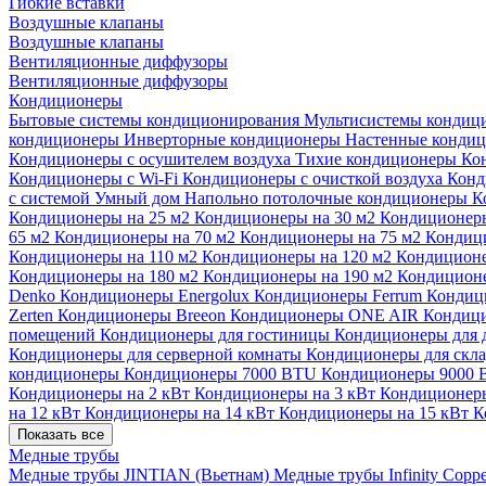
Гибкие вставки
Воздушные клапаны
Воздушные клапаны
Вентиляционные диффузоры
Вентиляционные диффузоры
Кондиционеры
Бытовые системы кондиционирования
Мультисистемы кондиц
кондиционеры
Инверторные кондиционеры
Настенные конди
Кондиционеры с осушителем воздуха
Тихие кондиционеры
Ко
Кондиционеры с Wi-Fi
Кондиционеры с очисткой воздуха
Конд
с системой Умный дом
Напольно потолочные кондиционеры
К
Кондиционеры на 25 м2
Кондиционеры на 30 м2
Кондиционеры
65 м2
Кондиционеры на 70 м2
Кондиционеры на 75 м2
Кондиц
Кондиционеры на 110 м2
Кондиционеры на 120 м2
Кондиционе
Кондиционеры на 180 м2
Кондиционеры на 190 м2
Кондиционе
Denko
Кондиционеры Energolux
Кондиционеры Ferrum
Кондиц
Zerten
Кондиционеры Breeon
Кондиционеры ONE AIR
Кондици
помещений
Кондиционеры для гостиницы
Кондиционеры для 
Кондиционеры для серверной комнаты
Кондиционеры для скл
кондиционеры
Кондиционеры 7000 BTU
Кондиционеры 9000
Кондиционеры на 2 кВт
Кондиционеры на 3 кВт
Кондиционеры
на 12 кВт
Кондиционеры на 14 кВт
Кондиционеры на 15 кВт
К
Показать все
Медные трубы
Медные трубы JINTIAN (Вьетнам)
Медные трубы Infinity Copp