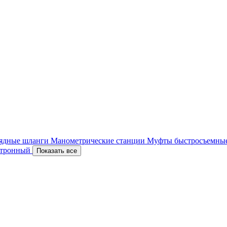
ядные шланги
Манометрические станции
Муфты быстросъемны
ектронный
Показать все