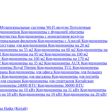
Мультизональные системы
Wi-Fi модули
Потолочные
ндиционеров
Кондиционеры с функцией обогрева
моочистки
Кондиционеры с ионизатором воздуха
териальным фильтром
Кондиционеры с Алисой
Кондиционеры
сессуары для кондиционера
Кондиционеры на 20 м2
иционеры на 55 м2
Кондиционеры на 60 м2
Кондиционеры на
м2
Кондиционеры на 95 м2
Кондиционеры на 100 м2
2
Кондиционеры на 160 м2
Кондиционеры на 170 м2
2
Кондиционеры на 35 м2
Кондиционеры AUX
Кондиционеры
ионеры Royal Thermo
Кондиционеры TCL
Кондиционеры
орана
Кондиционеры для офиса
Кондиционеры для больших
и
Кондиционеры для магазина
Кондиционеры для погреба
для спальни
Кондиционеры для спортзалов
Китайские
иционеры 24000 BTU
Кондиционеры 36000 BTU
иционеры на 10 кВт
Кондиционеры на 11 кВт
Кондиционеры
 на 18 кВт
Кондиционеры на 19 кВт
Кондиционеры на 20 кВт
ы Haike (Китай)