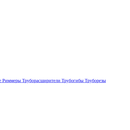
е
Риммеры
Труборасширители
Трубогибы
Труборезы