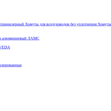
Спринклерный
Хомуты для воздуховодов без уплотнения
Хомуты
ч алюминиевый ЛАМС
и VEDA
золированные