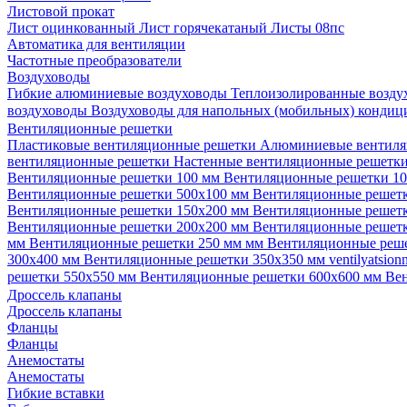
Листовой прокат
Лист оцинкованный
Лист горячекатаный
Листы 08пс
Автоматика для вентиляции
Частотные преобразователи
Воздуховоды
Гибкие алюминиевые воздуховоды
Теплоизолированные возд
воздуховоды
Воздуховоды для напольных (мобильных) конди
Вентиляционные решетки
Пластиковые вентиляционные решетки
Алюминиевые вентиля
вентиляционные решетки
Настенные вентиляционные решетк
Вентиляционные решетки 100 мм
Вентиляционные решетки 1
Вентиляционные решетки 500х100 мм
Вентиляционные решет
Вентиляционные решетки 150х200 мм
Вентиляционные решет
Вентиляционные решетки 200х200 мм
Вентиляционные решет
мм
Вентиляционные решетки 250 мм мм
Вентиляционные реш
300х400 мм
Вентиляционные решетки 350х350 мм
ventilyatsio
решетки 550х550 мм
Вентиляционные решетки 600х600 мм
Ве
Дроссель клапаны
Дроссель клапаны
Фланцы
Фланцы
Анемостаты
Анемостаты
Гибкие вставки