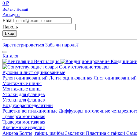
0 ₽
Войти / Новый
Аккаунт
Email
Пароль
Вход
Зарегистрироваться
Забыли пароль?
Каталог
Вентиляция
Кондицион
Сопутствующие товары
Рулоны и лист оцинкованные
Рулон оцинкованный
Лента оцинкованная
Лист оцинкованный
Монтажные шины
Монтажные шины
Уголки для фланцев
Уголки для фланцев
Воздухораспределители
Решетки вентиляционные
Диффузоры потолочные четырехпо
Траверса монтажная
Траверса монтажная
Крепежные изделия
Анкера
Болты, гайки, шайбы
Заклепки
Пластина с гайкой
Сам