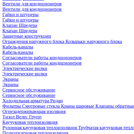
Вентили для кондиционеров
Вентили для кондиционеров
Гайки и штуцеры
Гайки и штуцеры
Клапан Шредера
Клапан Шредера
Защитные конструкции
Ограждения наружного блока
Козырьки наружного блока
Кабель-каналы
Кабель-каналы
Согласователи работы кондиционеров
Согласователи работы кондиционеров
Электрические вилки
Электрические вилки
Экраны
Экраны
Сервисное обслуживание
Сервисное обслуживание
Холодильная арматура Ридан
Фильтры
Смотровые стекла
Краны шаровые
Клапаны обратны
Огнезадерживающая изоляция
Тизол
Велес Групп
Каучуковая теплоизоляция
Рулонная каучуковая теплоизоляция
Трубчатая каучуковая теп
Полиэтиленовая теплоизоляция