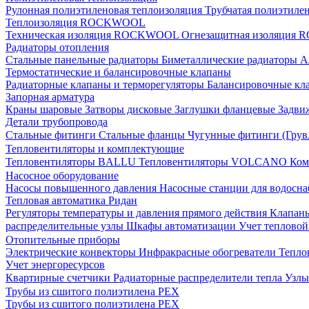
Рулонная полиэтиленовая теплоизоляция
Трубчатая полиэтиле
Теплоизоляция ROCKWOOL
Техническая изоляция ROCKWOOL
Огнезащитная изоляци
Радиаторы отопления
Стальные панельные радиаторы
Биметаллические радиаторы
А
Термостатические и балансировочные клапаны
Радиаторные клапаны и терморегуляторы
Балансировочные кл
Запорная арматура
Краны шаровые
Затворы дисковые
Заглушки фланцевые
Задви
Детали трубопровода
Стальные фитинги
Стальные фланцы
Чугунные фитинги (Грув
Тепловентиляторы и комплектующие
Тепловентиляторы BALLU
Тепловентиляторы VOLCANO
Ком
Насосное оборудование
Насосы повышенного давления
Насосные станции для водосн
Тепловая автоматика Ридан
Регуляторы температуры и давления прямого действия
Клапан
распределительные узлы
Шкафы автоматизации
Учет теплово
Отопительные приборы
Электрические конвекторы
Инфракрасные обогреватели
Тепло
Учет энергоресурсов
Квартирные счетчики
Радиаторные распределители тепла
Узлы
Трубы из сшитого полиэтилена PEX
Трубы из сшитого полиэтилена PEX