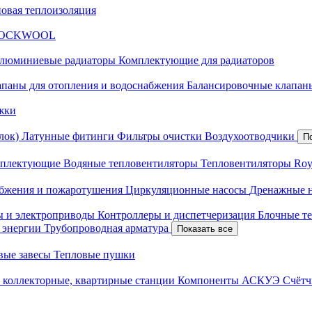
новая теплоизоляция
я ROCKWOOL
люминиевые радиаторы
Комплектующие для радиаторов
апаны для отопления и водоснабжения
Балансировочные клапаны
жки
лок)
Латунные фитинги
Фильтры очистки
Воздухоотводчики
П
плектующие
Водяные тепловентиляторы
Тепловентиляторы Roy
абжения и пожаротушения
Циркуляционные насосы
Дренажные 
ы и электроприводы
Контроллеры и диспетчеризация
Блочные т
й энергии
Трубопроводная арматура
Показать все
вые завесы
Тепловые пушки
 коллекторные, квартирные станции
Компоненты АСКУЭ
Счётч