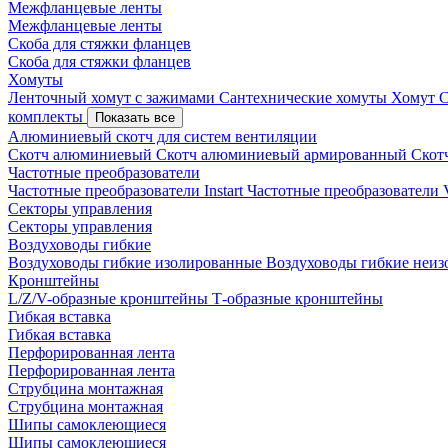
Межфланцевые ленты
Межфланцевые ленты
Скоба для стяжки фланцев
Скоба для стяжки фланцев
Хомуты
Ленточный хомут с зажимами
Сантехнические хомуты
Хомут 
комплекты
Показать все
Алюминиевый скотч для систем вентиляции
Скотч алюминиевый
Скотч алюминиевый армированный
Скот
Частотные преобразователи
Частотные преобразователи Instart
Частотные преобразовател
Секторы управления
Секторы управления
Воздуховоды гибкие
Воздуховоды гибкие изолированные
Воздуховоды гибкие неи
Кронштейны
L/Z/V-образные кронштейны
Т-образные кронштейны
Гибкая вставка
Гибкая вставка
Перфорированная лента
Перфорированная лента
Струбцина монтажная
Струбцина монтажная
Шипы самоклеющиеся
Шипы самоклеющиеся