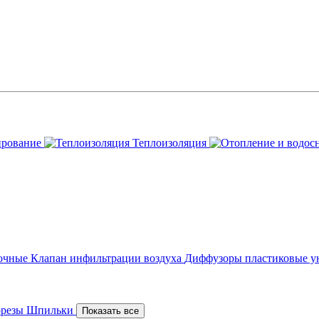
ирование
Теплоизоляция
точные
Клапан инфильтрации воздуха
Диффузоры пластиковые у
орезы
Шпильки
Показать все