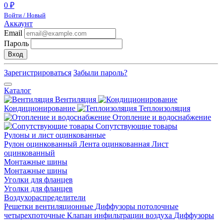
0 ₽
Войти / Новый
Аккаунт
Email
Пароль
Вход
Зарегистрироваться
Забыли пароль?
Каталог
Вентиляция
Кондиционирование
Теплоизоляция
Отопление и водоснабжение
Сопутствующие товары
Рулоны и лист оцинкованные
Рулон оцинкованный
Лента оцинкованная
Лист
оцинкованный
Монтажные шины
Монтажные шины
Уголки для фланцев
Уголки для фланцев
Воздухораспределители
Решетки вентиляционные
Диффузоры потолочные
четырехпоточные
Клапан инфильтрации воздуха
Диффузоры