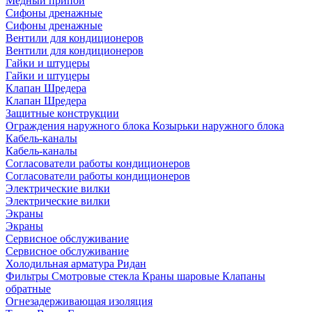
Медный припой
Сифоны дренажные
Сифоны дренажные
Вентили для кондиционеров
Вентили для кондиционеров
Гайки и штуцеры
Гайки и штуцеры
Клапан Шредера
Клапан Шредера
Защитные конструкции
Ограждения наружного блока
Козырьки наружного блока
Кабель-каналы
Кабель-каналы
Согласователи работы кондиционеров
Согласователи работы кондиционеров
Электрические вилки
Электрические вилки
Экраны
Экраны
Сервисное обслуживание
Сервисное обслуживание
Холодильная арматура Ридан
Фильтры
Смотровые стекла
Краны шаровые
Клапаны
обратные
Огнезадерживающая изоляция