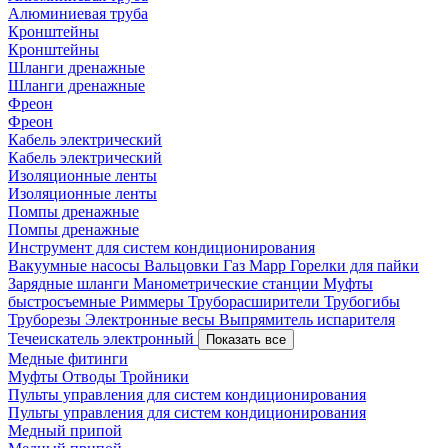
Алюминиевая труба
Кронштейны
Кронштейны
Шланги дренажные
Шланги дренажные
Фреон
Фреон
Кабель электрический
Кабель электрический
Изоляционные ленты
Изоляционные ленты
Помпы дренажные
Помпы дренажные
Инструмент для систем кондиционирования
Вакуумные насосы
Вальцовки
Газ Mapp
Горелки для пайки
Зарядные шланги
Манометрические станции
Муфты
быстросъемные
Риммеры
Труборасширители
Трубогибы
Труборезы
Электронные весы
Выпрямитель испарителя
Течеискатель электронный
Показать все
Медные фитинги
Муфты
Отводы
Тройники
Пульты управления для систем кондиционирования
Пульты управления для систем кондиционирования
Медный припой