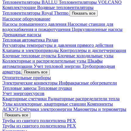
Тепловентиляторы BALLU
Тепловентиляторы VOLCANO
Комплектующие
Водяные тепловентиляторы
Тепловентиляторы Royal Thermo
Показать все
Насосное оборудование
Насосы повышенного давления
Насосные станции для
водоснабжения и пожаротушения
Циркуляционные насосы
Дренажные насосы
Тепловая автоматика Ридан
Регуляторы температуры и давления прямого действия
Клапаны и электроприводы
Контроллеры и диспетчеризация
Блочные тепловые пункты
Блочные холодильные узлы
Коллекторные и распределительные узлы
Шкафы
автоматизации
Учет тепловой энергии
Трубопроводная
арматура
Показать все
Отопительные приборы
Электрические конвекторы
Инфракрасные обогреватели
Тепловые завесы
Тепловые пушки
Учет энергоресурсов
Квартирные счетчики
Радиаторные распределители тепла
Узлы коллекторные, квартирные станции
Компоненты
АСКУЭ
Счётчики электроэнергии
Манометры и термометры
Показать все
Трубы из сшитого полиэтилена PEX
Трубы из сшитого полиэтилена PEX