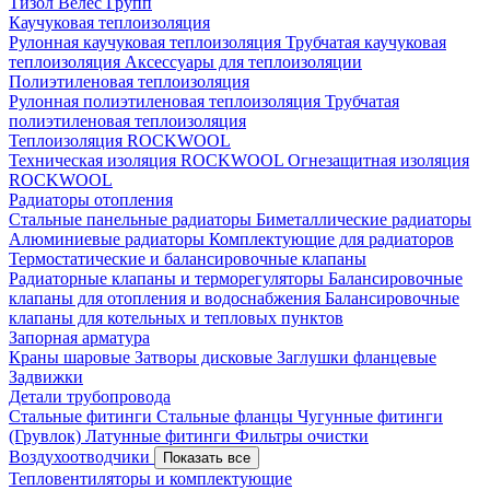
Тизол
Велес Групп
Каучуковая теплоизоляция
Рулонная каучуковая теплоизоляция
Трубчатая каучуковая
теплоизоляция
Аксессуары для теплоизоляции
Полиэтиленовая теплоизоляция
Рулонная полиэтиленовая теплоизоляция
Трубчатая
полиэтиленовая теплоизоляция
Теплоизоляция ROCKWOOL
Техническая изоляция ROCKWOOL
Огнезащитная изоляция
ROCKWOOL
Радиаторы отопления
Стальные панельные радиаторы
Биметаллические радиаторы
Алюминиевые радиаторы
Комплектующие для радиаторов
Термостатические и балансировочные клапаны
Радиаторные клапаны и терморегуляторы
Балансировочные
клапаны для отопления и водоснабжения
Балансировочные
клапаны для котельных и тепловых пунктов
Запорная арматура
Краны шаровые
Затворы дисковые
Заглушки фланцевые
Задвижки
Детали трубопровода
Стальные фитинги
Стальные фланцы
Чугунные фитинги
(Грувлок)
Латунные фитинги
Фильтры очистки
Воздухоотводчики
Показать все
Тепловентиляторы и комплектующие