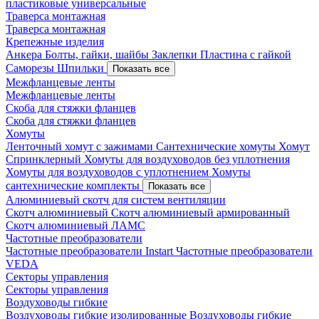
пластиковые универсальные
Траверса монтажная
Траверса монтажная
Крепежные изделия
Анкера
Болты, гайки, шайбы
Заклепки
Пластина с гайкой
Саморезы
Шпильки
Показать все
Межфланцевые ленты
Межфланцевые ленты
Скоба для стяжки фланцев
Скоба для стяжки фланцев
Хомуты
Ленточный хомут с зажимами
Сантехнические хомуты
Хомут
Спринклерный
Хомуты для воздуховодов без уплотнения
Хомуты для воздуховодов с уплотнением
Хомуты
сантехнические комплекты
Показать все
Алюминиевый скотч для систем вентиляции
Скотч алюминиевый
Скотч алюминиевый армированный
Скотч алюминиевый ЛАМС
Частотные преобразователи
Частотные преобразователи Instart
Частотные преобразователи
VEDA
Секторы управления
Секторы управления
Воздуховоды гибкие
Воздуховоды гибкие изолированные
Воздуховоды гибкие