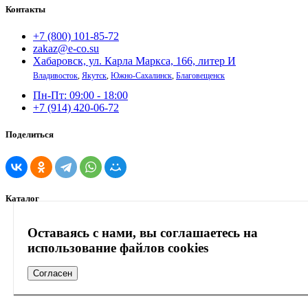
Контакты
+7 (800) 101-85-72
zakaz@e-co.su
Хабаровск, ул. Карла Маркса, 166, литер И
Владивосток
,
Якутск
,
Южно-Сахалинск
,
Благовещенск
Пн-Пт: 09:00 - 18:00
+7 (914) 420-06-72
Поделиться
Каталог
Вентиляция
Оставаясь с нами, вы соглашаетесь на
Кондиционирование
использование файлов cookies
Теплоизоляция
Отопление и
Согласен
водоснабжение
Сопутствующие товары