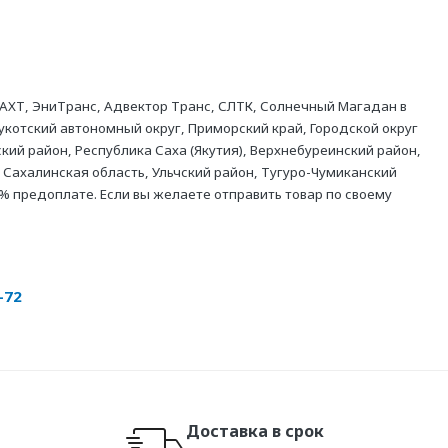
АХТ, ЭниТранс, Адвектор Транс, СЛТК, Солнечный Магадан в
укотский автономный округ, Приморский край, Городской округ
кий район, Республика Саха (Якутия), Верхнебуреинский район,
 Сахалинская область, Ульчский район, Тугуро-Чумиканский
% предоплате. Если вы желаете отправить товар по своему
-72
Доставка в срок