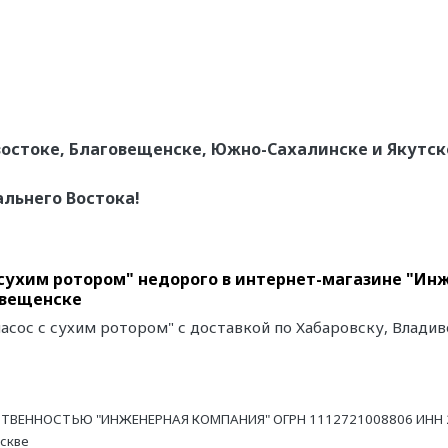
остоке, Благовещенске, Южно-Сахалинске и Якутск
альнего Востока!
сухим ротором" недорого в интернет-магазине "Инж
овещенске
сос с сухим ротором" с доставкой по Хабаровску, Владив
ТВЕННОСТЬЮ "ИНЖЕНЕРНАЯ КОМПАНИЯ" ОГРН 1112721008806 ИНН 27
оскве