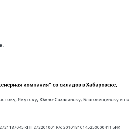
е.
енерная компания" со складов в Хабаровске,
остоку, Якутску, Южно-Сахалинску, Благовещенску и по
21187045 КПП 272201001 К/с 30101810145250000411 БИК