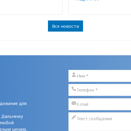
Все новости
дование для
у Дальнему
 любой
дным ценам,