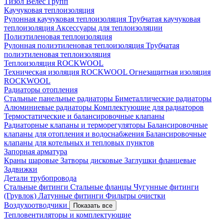
Тизол
Велес Групп
Каучуковая теплоизоляция
Рулонная каучуковая теплоизоляция
Трубчатая каучуковая
теплоизоляция
Аксессуары для теплоизоляции
Полиэтиленовая теплоизоляция
Рулонная полиэтиленовая теплоизоляция
Трубчатая
полиэтиленовая теплоизоляция
Теплоизоляция ROCKWOOL
Техническая изоляция ROCKWOOL
Огнезащитная изоляция
ROCKWOOL
Радиаторы отопления
Стальные панельные радиаторы
Биметаллические радиаторы
Алюминиевые радиаторы
Комплектующие для радиаторов
Термостатические и балансировочные клапаны
Радиаторные клапаны и терморегуляторы
Балансировочные
клапаны для отопления и водоснабжения
Балансировочные
клапаны для котельных и тепловых пунктов
Запорная арматура
Краны шаровые
Затворы дисковые
Заглушки фланцевые
Задвижки
Детали трубопровода
Стальные фитинги
Стальные фланцы
Чугунные фитинги
(Грувлок)
Латунные фитинги
Фильтры очистки
Воздухоотводчики
Показать все
Тепловентиляторы и комплектующие