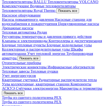
Тепловентиляторы BALLU
Тепловентиляторы VOLCANO
Комплектующие
Водяные тепловентиляторы
Тепловентиляторы Royal Thermo
Показать все
Насосное оборудование
Насосы повышенного давления
Насосные станции для
водоснабжения и пожаротушения
Циркуляционные насосы
Дренажные насосы
Тепловая автоматика Ридан
Регуляторы температуры и давления прямого действия
Клапаны и электроприводы
Контроллеры и диспетчеризация
Блочные тепловые пункты
Блочные холодильные узлы
Коллекторные и распределительные узлы
Шкафы
автоматизации
Учет тепловой энергии
Трубопроводная
арматура
Показать все
Отопительные приборы
Электрические конвекторы
Инфракрасные обогреватели
Тепловые завесы
Тепловые пушки
Учет энергоресурсов
Квартирные счетчики
Радиаторные распределители тепла
Узлы коллекторные, квартирные станции
Компоненты
АСКУЭ
Счётчики электроэнергии
Манометры и термометры
Показать все
Трубы из сшитого полиэтилена PEX
Трубы из сшитого полиэтилена PEX