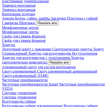
пластиковые универсальные
Траверса монтажная
Траверса монтажная
Крепежные изделия
Анкера
Болты, гайки, шайбы
Заклепки
Пластина с гайкой
Саморезы
Шпильки
Показать все
Межфланцевые ленты
Межфланцевые ленты
Скоба для стяжки фланцев
Скоба для стяжки фланцев
Хомуты
Ленточный хомут с зажимами
Сантехнические хомуты
Хомут
Спринклерный
Хомуты для воздуховодов без уплотнения
Хомуты для воздуховодов с уплотнением
Хомуты
сантехнические комплекты
Показать все
Алюминиевый скотч для систем вентиляции
Скотч алюминиевый
Скотч алюминиевый армированный
Скотч алюминиевый ЛАМС
Частотные преобразователи
Частотные преобразователи Instart
Частотные преобразователи
VEDA
Секторы управления
Секторы управления
Воздуховоды гибкие
Воздуховоды гибкие изолированные
Воздуховоды гибкие