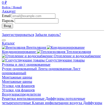
0 ₽
Войти / Новый
Аккаунт
Email
Пароль
Вход
Зарегистрироваться
Забыли пароль?
Каталог
Вентиляция
Кондиционирование
Теплоизоляция
Отопление и водоснабжение
Сопутствующие товары
Рулоны и лист оцинкованные
Рулон оцинкованный
Лента оцинкованная
Лист
оцинкованный
Монтажные шины
Монтажные шины
Уголки для фланцев
Уголки для фланцев
Воздухораспределители
Решетки вентиляционные
Диффузоры потолочные
четырехпоточные
Клапан инфильтрации воздуха
Диффузоры