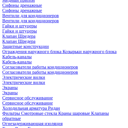
Медный припой
Сифоны дренажные
Сифоны дренажные
Вентили для кондиционеров
Вентили для кондиционеров
Гайки и штуцеры
Гайки и штуцеры
Клапан Шредера
Клапан Шредера
Защитные конструкции
Ограждения наружного блока
Козырьки наружного блока
Кабель-каналы
Кабель-каналы
Согласователи работы кондиционеров
Согласователи работы кондиционеров
Электрические вилки
Электрические вилки
Экраны
Экраны
Сервисное обслуживание
Сервисное обслуживание
Холодильная арматура Ридан
Фильтры
Смотровые стекла
Краны шаровые
Клапаны
обратные
Огнезадерживающая изоляция