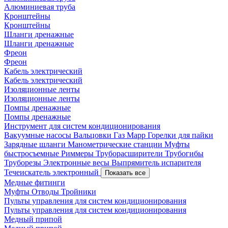
Алюминиевая труба
Кронштейны
Кронштейны
Шланги дренажные
Шланги дренажные
Фреон
Фреон
Кабель электрический
Кабель электрический
Изоляционные ленты
Изоляционные ленты
Помпы дренажные
Помпы дренажные
Инструмент для систем кондиционирования
Вакуумные насосы
Вальцовки
Газ Mapp
Горелки для пайки
Зарядные шланги
Манометрические станции
Муфты
быстросъемные
Риммеры
Труборасширители
Трубогибы
Труборезы
Электронные весы
Выпрямитель испарителя
Течеискатель электронный
Показать все
Медные фитинги
Муфты
Отводы
Тройники
Пульты управления для систем кондиционирования
Пульты управления для систем кондиционирования
Медный припой