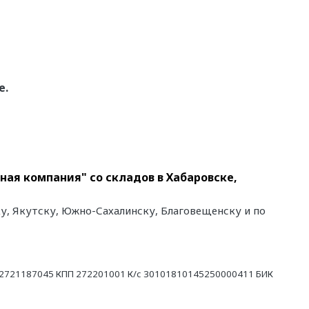
е.
ая компания" со складов в Хабаровске,
у, Якутску, Южно-Сахалинску, Благовещенску и по
21187045 КПП 272201001 К/с 30101810145250000411 БИК