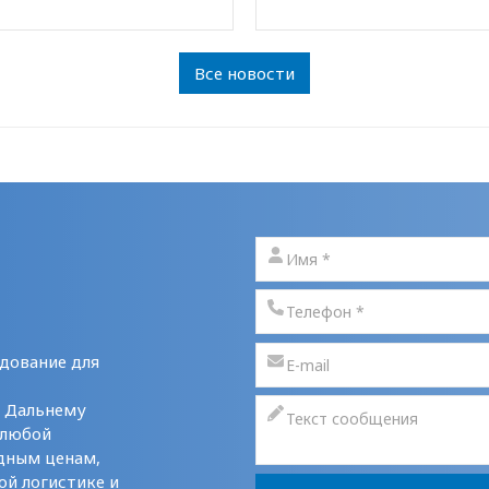
Все новости
дование для
у Дальнему
 любой
дным ценам,
ой логистике и