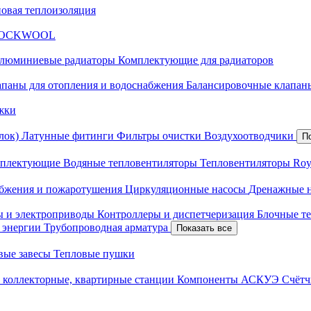
новая теплоизоляция
я ROCKWOOL
люминиевые радиаторы
Комплектующие для радиаторов
апаны для отопления и водоснабжения
Балансировочные клапаны
жки
лок)
Латунные фитинги
Фильтры очистки
Воздухоотводчики
П
плектующие
Водяные тепловентиляторы
Тепловентиляторы Roy
абжения и пожаротушения
Циркуляционные насосы
Дренажные 
ы и электроприводы
Контроллеры и диспетчеризация
Блочные т
й энергии
Трубопроводная арматура
Показать все
вые завесы
Тепловые пушки
 коллекторные, квартирные станции
Компоненты АСКУЭ
Счётч