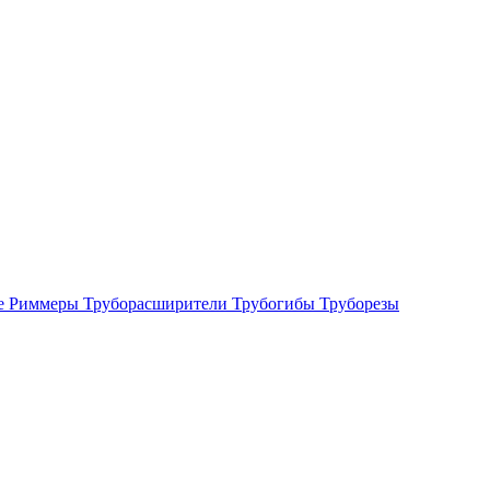
е
Риммеры
Труборасширители
Трубогибы
Труборезы