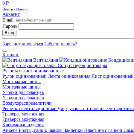
0 ₽
Войти / Новый
Аккаунт
Email
Пароль
Вход
Зарегистрироваться
Забыли пароль?
Каталог
Вентиляция
Кондицион
Сопутствующие товары
Рулоны и лист оцинкованные
Рулон оцинкованный
Лента оцинкованная
Лист оцинкованный
Монтажные шины
Монтажные шины
Уголки для фланцев
Уголки для фланцев
Воздухораспределители
Решетки вентиляционные
Диффузоры потолочные четырехпо
Траверса монтажная
Траверса монтажная
Крепежные изделия
Анкера
Болты, гайки, шайбы
Заклепки
Пластина с гайкой
Сам