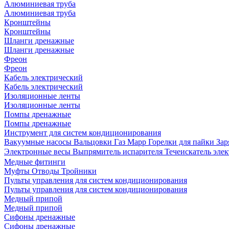
Алюминиевая труба
Алюминиевая труба
Кронштейны
Кронштейны
Шланги дренажные
Шланги дренажные
Фреон
Фреон
Кабель электрический
Кабель электрический
Изоляционные ленты
Изоляционные ленты
Помпы дренажные
Помпы дренажные
Инструмент для систем кондиционирования
Вакуумные насосы
Вальцовки
Газ Mapp
Горелки для пайки
Зар
Электронные весы
Выпрямитель испарителя
Течеискатель эл
Медные фитинги
Муфты
Отводы
Тройники
Пульты управления для систем кондиционирования
Пульты управления для систем кондиционирования
Медный припой
Медный припой
Сифоны дренажные
Сифоны дренажные