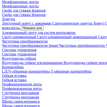
Межфланцевые ленты
Межфланцевые ленты
Скоба для стяжки фланцев
Скоба для стяжки фланцев
Хомуты
Ленточный хомут с зажимами
Сантехнические хомуты
Хомут 
комплекты
Показать все
Алюминиевый скотч для систем вентиляции
Скотч алюминиевый
Скотч алюминиевый армированный
Скот
Частотные преобразователи
Частотные преобразователи Instart
Частотные преобразовател
Секторы управления
Секторы управления
Воздуховоды гибкие
Воздуховоды гибкие изолированные
Воздуховоды гибкие неи
Кронштейны
L/Z/V-образные кронштейны
Т-образные кронштейны
Гибкая вставка
Гибкая вставка
Перфорированная лента
Перфорированная лента
Струбцина монтажная
Струбцина монтажная
Шипы самоклеющиеся
Шипы самоклеющиеся