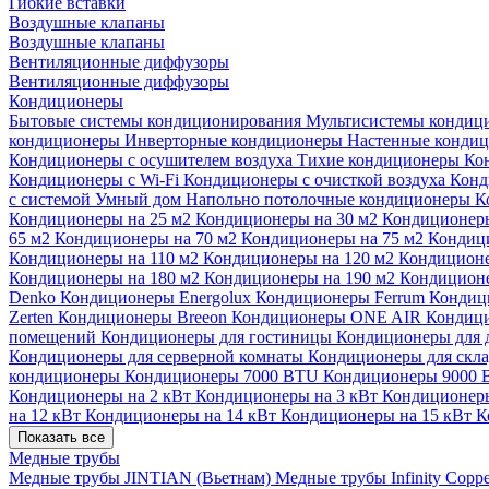
Гибкие вставки
Воздушные клапаны
Воздушные клапаны
Вентиляционные диффузоры
Вентиляционные диффузоры
Кондиционеры
Бытовые системы кондиционирования
Мультисистемы кондиц
кондиционеры
Инверторные кондиционеры
Настенные конди
Кондиционеры с осушителем воздуха
Тихие кондиционеры
Ко
Кондиционеры с Wi-Fi
Кондиционеры с очисткой воздуха
Конд
с системой Умный дом
Напольно потолочные кондиционеры
К
Кондиционеры на 25 м2
Кондиционеры на 30 м2
Кондиционеры
65 м2
Кондиционеры на 70 м2
Кондиционеры на 75 м2
Кондиц
Кондиционеры на 110 м2
Кондиционеры на 120 м2
Кондиционе
Кондиционеры на 180 м2
Кондиционеры на 190 м2
Кондиционе
Denko
Кондиционеры Energolux
Кондиционеры Ferrum
Кондиц
Zerten
Кондиционеры Breeon
Кондиционеры ONE AIR
Кондици
помещений
Кондиционеры для гостиницы
Кондиционеры для 
Кондиционеры для серверной комнаты
Кондиционеры для скл
кондиционеры
Кондиционеры 7000 BTU
Кондиционеры 9000
Кондиционеры на 2 кВт
Кондиционеры на 3 кВт
Кондиционеры
на 12 кВт
Кондиционеры на 14 кВт
Кондиционеры на 15 кВт
К
Показать все
Медные трубы
Медные трубы JINTIAN (Вьетнам)
Медные трубы Infinity Copp