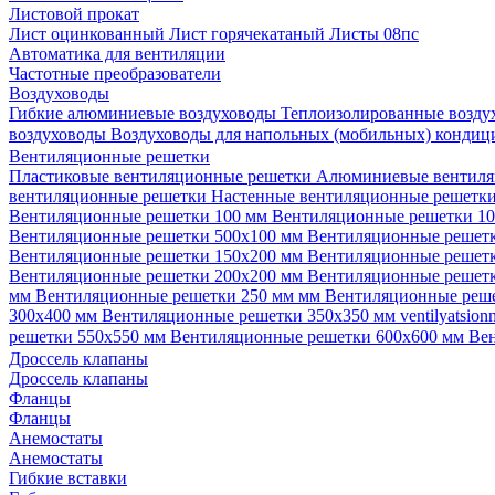
Листовой прокат
Лист оцинкованный
Лист горячекатаный
Листы 08пс
Автоматика для вентиляции
Частотные преобразователи
Воздуховоды
Гибкие алюминиевые воздуховоды
Теплоизолированные возд
воздуховоды
Воздуховоды для напольных (мобильных) конди
Вентиляционные решетки
Пластиковые вентиляционные решетки
Алюминиевые вентиля
вентиляционные решетки
Настенные вентиляционные решетк
Вентиляционные решетки 100 мм
Вентиляционные решетки 1
Вентиляционные решетки 500х100 мм
Вентиляционные решет
Вентиляционные решетки 150х200 мм
Вентиляционные решет
Вентиляционные решетки 200х200 мм
Вентиляционные решет
мм
Вентиляционные решетки 250 мм мм
Вентиляционные реш
300х400 мм
Вентиляционные решетки 350х350 мм
ventilyatsio
решетки 550х550 мм
Вентиляционные решетки 600х600 мм
Ве
Дроссель клапаны
Дроссель клапаны
Фланцы
Фланцы
Анемостаты
Анемостаты
Гибкие вставки