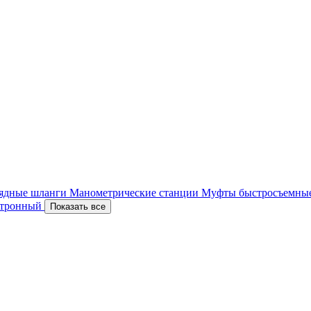
ядные шланги
Манометрические станции
Муфты быстросъемны
ектронный
Показать все