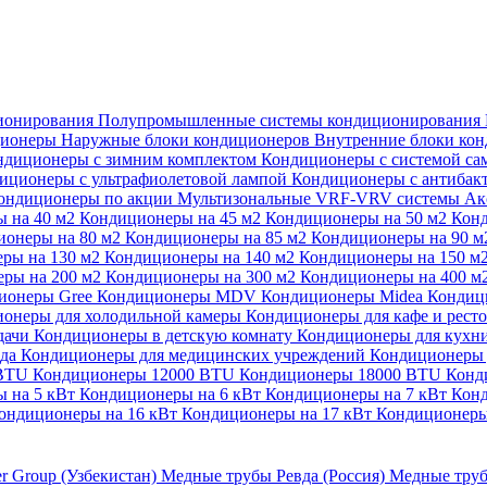
ионирования
Полупромышленные системы кондиционирования
ционеры
Наружные блоки кондиционеров
Внутренние блоки ко
ндиционеры с зимним комплектом
Кондиционеры с системой са
иционеры с ультрафиолетовой лампой
Кондиционеры с антибак
ондиционеры по акции
Мультизональные VRF-VRV системы
Ак
 на 40 м2
Кондиционеры на 45 м2
Кондиционеры на 50 м2
Конд
ионеры на 80 м2
Кондиционеры на 85 м2
Кондиционеры на 90 
ры на 130 м2
Кондиционеры на 140 м2
Кондиционеры на 150 м
ры на 200 м2
Кондиционеры на 300 м2
Кондиционеры на 400 м
ионеры Gree
Кондиционеры MDV
Кондиционеры Midea
Кондиц
онеры для холодильной камеры
Кондиционеры для кафе и рест
дачи
Кондиционеры в детскую комнату
Кондиционеры для кухн
ада
Кондиционеры для медицинских учреждений
Кондиционеры 
 BTU
Кондиционеры 12000 BTU
Кондиционеры 18000 BTU
Конд
 на 5 кВт
Кондиционеры на 6 кВт
Кондиционеры на 7 кВт
Конд
ондиционеры на 16 кВт
Кондиционеры на 17 кВт
Кондиционеры
er Group (Узбекистан)
Медные трубы Ревда (Россия)
Медные труб