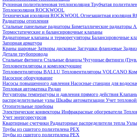
Рулонная полиэтиленовая теплоизоляция
Трубчатая полиэтиле
Теплоизоляция ROCKWOOL
Техническая изоляция ROCKWOOL
Огнезащитная изоляци
Радиаторы отопления
Стальные панельные радиаторы
Биметаллические радиаторы
А
Термостатические и балансировочные клапаны
Радиаторные клапаны и терморегуляторы
Балансировочные кл
Запорная арматура
Краны шаровые
Затворы дисковые
Заглушки фланцевые
Задви
Детали трубопровода
Стальные фитинги
Стальные фланцы
Чугунные фитинги (Грув
Тепловентиляторы и комплектующие
Тепловентиляторы BALLU
Тепловентиляторы VOLCANO
Ком
Насосное оборудование
Насосы повышенного давления
Насосные станции для водосн
Тепловая автоматика Ридан
Регуляторы температуры и давления прямого действия
Клапан
распределительные узлы
Шкафы автоматизации
Учет теплово
Отопительные приборы
Электрические конвекторы
Инфракрасные обогреватели
Тепло
Учет энергоресурсов
Квартирные счетчики
Радиаторные распределители тепла
Узлы
Трубы из сшитого полиэтилена PEX
Трубы из сшитого полиэтилена PEX