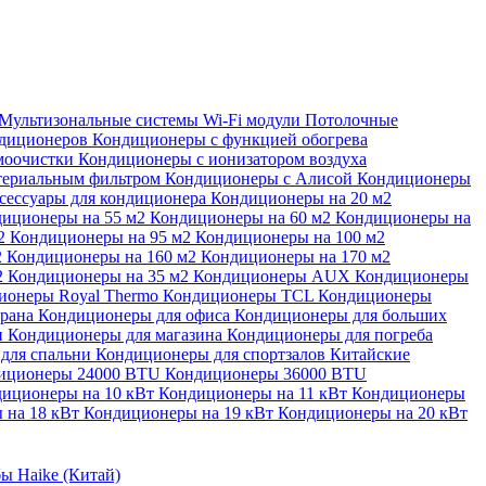
Мультизональные системы
Wi-Fi модули
Потолочные
ндиционеров
Кондиционеры с функцией обогрева
моочистки
Кондиционеры с ионизатором воздуха
териальным фильтром
Кондиционеры с Алисой
Кондиционеры
сессуары для кондиционера
Кондиционеры на 20 м2
иционеры на 55 м2
Кондиционеры на 60 м2
Кондиционеры на
м2
Кондиционеры на 95 м2
Кондиционеры на 100 м2
2
Кондиционеры на 160 м2
Кондиционеры на 170 м2
2
Кондиционеры на 35 м2
Кондиционеры AUX
Кондиционеры
ионеры Royal Thermo
Кондиционеры TCL
Кондиционеры
орана
Кондиционеры для офиса
Кондиционеры для больших
и
Кондиционеры для магазина
Кондиционеры для погреба
для спальни
Кондиционеры для спортзалов
Китайские
иционеры 24000 BTU
Кондиционеры 36000 BTU
иционеры на 10 кВт
Кондиционеры на 11 кВт
Кондиционеры
 на 18 кВт
Кондиционеры на 19 кВт
Кондиционеры на 20 кВт
ы Haike (Китай)