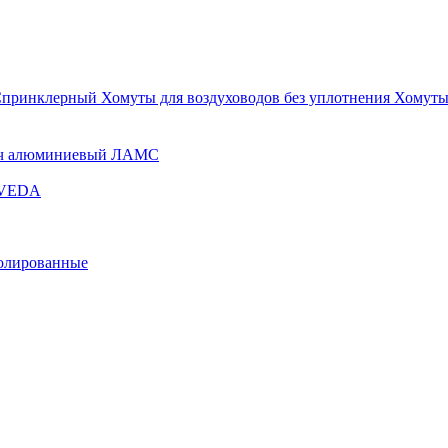
Спринклерный
Хомуты для воздуховодов без уплотнения
Хомуты
ч алюминиевый ЛАМС
и VEDA
золированные