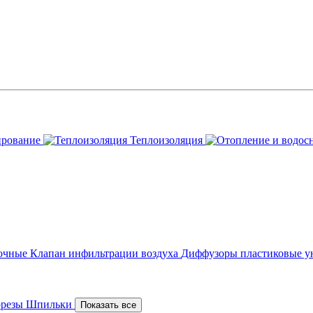
ирование
Теплоизоляция
точные
Клапан инфильтрации воздуха
Диффузоры пластиковые у
орезы
Шпильки
Показать все