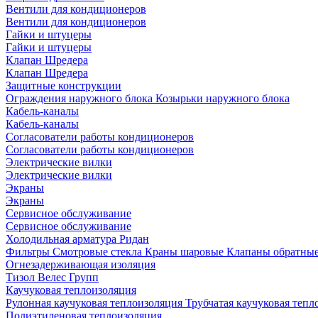
Вентили для кондиционеров
Вентили для кондиционеров
Гайки и штуцеры
Гайки и штуцеры
Клапан Шредера
Клапан Шредера
Защитные конструкции
Ограждения наружного блока
Козырьки наружного блока
Кабель-каналы
Кабель-каналы
Согласователи работы кондиционеров
Согласователи работы кондиционеров
Электрические вилки
Электрические вилки
Экраны
Экраны
Сервисное обслуживание
Сервисное обслуживание
Холодильная арматура Ридан
Фильтры
Смотровые стекла
Краны шаровые
Клапаны обратны
Огнезадерживающая изоляция
Тизол
Велес Групп
Каучуковая теплоизоляция
Рулонная каучуковая теплоизоляция
Трубчатая каучуковая теп
Полиэтиленовая теплоизоляция