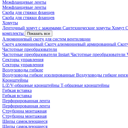
Межфланцевые ленты
Межфланцевые ленты
Скоба для стяжки фланцев
Скоба для стяжки фланцев
Хомуты
Ленточный хомут с зажимами
Сантехнические хомуты
Хомут 
комплекты
Показать все
Алюминиевый скотч для систем вентиляции
Скотч алюминиевый
Скотч алюминиевый армированный
Скот
Частотные преобразователи
Частотные преобразователи Instart
Частотные преобразовател
Секторы управления
Секторы управления
Воздуховоды гибкие
Воздуховоды гибкие изолированные
Воздуховоды гибкие неи
Кронштейны
L/Z/V-образные кронштейны
Т-образные кронштейны
Гибкая вставка
Гибкая вставка
Перфорированная лента
Перфорированная лента
Струбцина монтажная
Струбцина монтажная
Шипы самоклеющиеся
Шипы самоклеющиеся