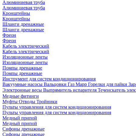
Алюминиевая труба
Алюминиевая труба
Кронштейны
Кронштейны
Шланги дренажные
Шланги дренажные
Фреон
Фреон
Кабель электрический
Кабель электрический
Изоляционные ленты
Изоляционные ленты
Помпы дренажные
Помпы дренажные
Инструмент для систем кондиционирования
Вакуумные насосы
Вальцовки
Газ Mapp
Горелки для пайки
Зар
Электронные весы
Выпрямитель испарителя
Течеискатель эл
Медные фитинги
Муфты
Отводы
Тройники
Пульты управления для систем кондиционирования
Пульты управления для систем кондиционирования
Медный припой
Медный припой
Сифоны дренажные
Сифоны дренажные