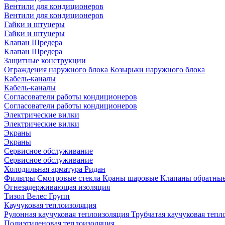
Вентили для кондиционеров
Вентили для кондиционеров
Гайки и штуцеры
Гайки и штуцеры
Клапан Шредера
Клапан Шредера
Защитные конструкции
Ограждения наружного блока
Козырьки наружного блока
Кабель-каналы
Кабель-каналы
Согласователи работы кондиционеров
Согласователи работы кондиционеров
Электрические вилки
Электрические вилки
Экраны
Экраны
Сервисное обслуживание
Сервисное обслуживание
Холодильная арматура Ридан
Фильтры
Смотровые стекла
Краны шаровые
Клапаны обратны
Огнезадерживающая изоляция
Тизол
Велес Групп
Каучуковая теплоизоляция
Рулонная каучуковая теплоизоляция
Трубчатая каучуковая теп
Полиэтиленовая теплоизоляция