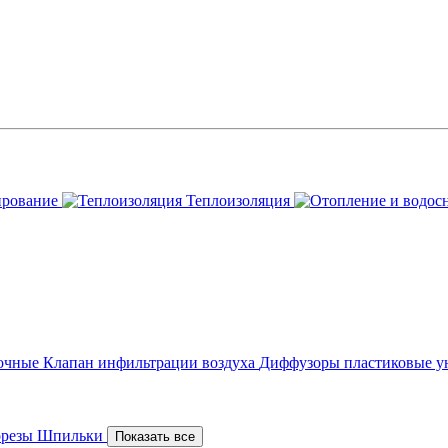
ирование
Теплоизоляция
точные
Клапан инфильтрации воздуха
Диффузоры пластиковые у
орезы
Шпильки
Показать все