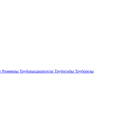
е
Риммеры
Труборасширители
Трубогибы
Труборезы