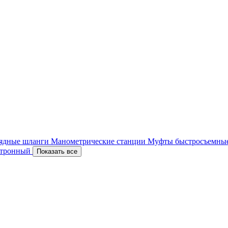
ядные шланги
Манометрические станции
Муфты быстросъемны
ектронный
Показать все