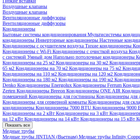
Гибкие вставки
Воздушные клапаны
Воздушные клапаны
Вентиляционные диффузоры
Вентиляционные диффузоры
Кондиционеры
Бытовые системы кондиционирования
Мультисистемы кондиц
кондиционеры
Инверторные кондиционеры
Настенные конди
Кондиционеры с осушителем воздуха
Тихие кондиционеры
Ко
Кондиционеры с Wi-Fi
Кондиционеры с очисткой воздуха
Конд
с системой Умный дом
Напольно потолочные кондиционеры
К
Кондиционеры на 25 м2
Кондиционеры на 30 м2
Кондиционеры
65 м2
Кондиционеры на 70 м2
Кондиционеры на 75 м2
Кондиц
Кондиционеры на 110 м2
Кондиционеры на 120 м2
Кондиционе
Кондиционеры на 180 м2
Кондиционеры на 190 м2
Кондиционе
Denko
Кондиционеры Energolux
Кондиционеры Ferrum
Кондиц
Zerten
Кондиционеры Breeon
Кондиционеры ONE AIR
Кондици
помещений
Кондиционеры для гостиницы
Кондиционеры для 
Кондиционеры для серверной комнаты
Кондиционеры для скл
кондиционеры
Кондиционеры 7000 BTU
Кондиционеры 9000
Кондиционеры на 2 кВт
Кондиционеры на 3 кВт
Кондиционеры
на 12 кВт
Кондиционеры на 14 кВт
Кондиционеры на 15 кВт
К
Показать все
Медные трубы
Медные трубы JINTIAN (Вьетнам)
Медные трубы Infinity Copp