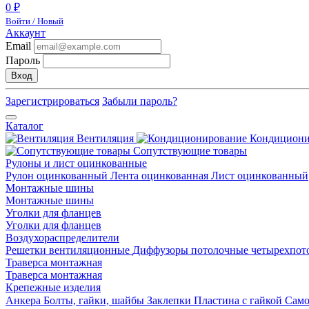
0 ₽
Войти / Новый
Аккаунт
Email
Пароль
Вход
Зарегистрироваться
Забыли пароль?
Каталог
Вентиляция
Кондицион
Сопутствующие товары
Рулоны и лист оцинкованные
Рулон оцинкованный
Лента оцинкованная
Лист оцинкованный
Монтажные шины
Монтажные шины
Уголки для фланцев
Уголки для фланцев
Воздухораспределители
Решетки вентиляционные
Диффузоры потолочные четырехпо
Траверса монтажная
Траверса монтажная
Крепежные изделия
Анкера
Болты, гайки, шайбы
Заклепки
Пластина с гайкой
Сам