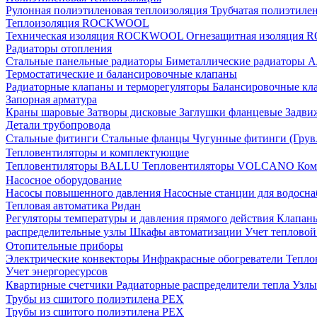
Рулонная полиэтиленовая теплоизоляция
Трубчатая полиэтиле
Теплоизоляция ROCKWOOL
Техническая изоляция ROCKWOOL
Огнезащитная изоляци
Радиаторы отопления
Стальные панельные радиаторы
Биметаллические радиаторы
А
Термостатические и балансировочные клапаны
Радиаторные клапаны и терморегуляторы
Балансировочные кл
Запорная арматура
Краны шаровые
Затворы дисковые
Заглушки фланцевые
Задви
Детали трубопровода
Стальные фитинги
Стальные фланцы
Чугунные фитинги (Грув
Тепловентиляторы и комплектующие
Тепловентиляторы BALLU
Тепловентиляторы VOLCANO
Ком
Насосное оборудование
Насосы повышенного давления
Насосные станции для водосн
Тепловая автоматика Ридан
Регуляторы температуры и давления прямого действия
Клапан
распределительные узлы
Шкафы автоматизации
Учет теплово
Отопительные приборы
Электрические конвекторы
Инфракрасные обогреватели
Тепло
Учет энергоресурсов
Квартирные счетчики
Радиаторные распределители тепла
Узлы
Трубы из сшитого полиэтилена PEX
Трубы из сшитого полиэтилена PEX