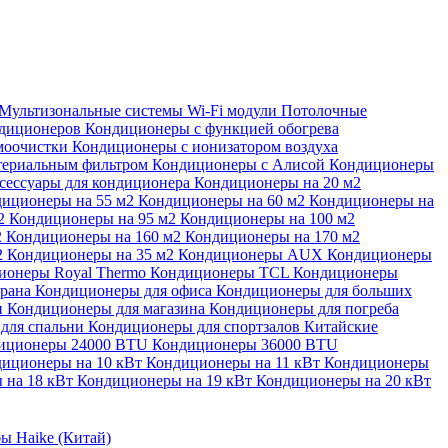
Мультизональные системы
Wi-Fi модули
Потолочные
ндиционеров
Кондиционеры с функцией обогрева
моочистки
Кондиционеры с ионизатором воздуха
териальным фильтром
Кондиционеры с Алисой
Кондиционеры
сессуары для кондиционера
Кондиционеры на 20 м2
иционеры на 55 м2
Кондиционеры на 60 м2
Кондиционеры на
м2
Кондиционеры на 95 м2
Кондиционеры на 100 м2
2
Кондиционеры на 160 м2
Кондиционеры на 170 м2
2
Кондиционеры на 35 м2
Кондиционеры AUX
Кондиционеры
ионеры Royal Thermo
Кондиционеры TCL
Кондиционеры
орана
Кондиционеры для офиса
Кондиционеры для больших
и
Кондиционеры для магазина
Кондиционеры для погреба
для спальни
Кондиционеры для спортзалов
Китайские
иционеры 24000 BTU
Кондиционеры 36000 BTU
иционеры на 10 кВт
Кондиционеры на 11 кВт
Кондиционеры
 на 18 кВт
Кондиционеры на 19 кВт
Кондиционеры на 20 кВт
ы Haike (Китай)