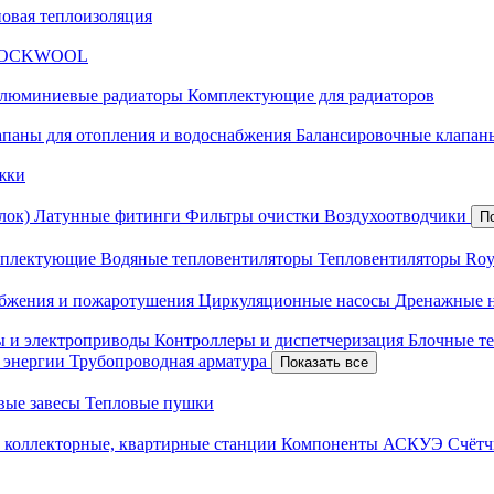
новая теплоизоляция
я ROCKWOOL
люминиевые радиаторы
Комплектующие для радиаторов
апаны для отопления и водоснабжения
Балансировочные клапаны
жки
лок)
Латунные фитинги
Фильтры очистки
Воздухоотводчики
П
плектующие
Водяные тепловентиляторы
Тепловентиляторы Roy
абжения и пожаротушения
Циркуляционные насосы
Дренажные 
ы и электроприводы
Контроллеры и диспетчеризация
Блочные т
й энергии
Трубопроводная арматура
Показать все
вые завесы
Тепловые пушки
 коллекторные, квартирные станции
Компоненты АСКУЭ
Счётч