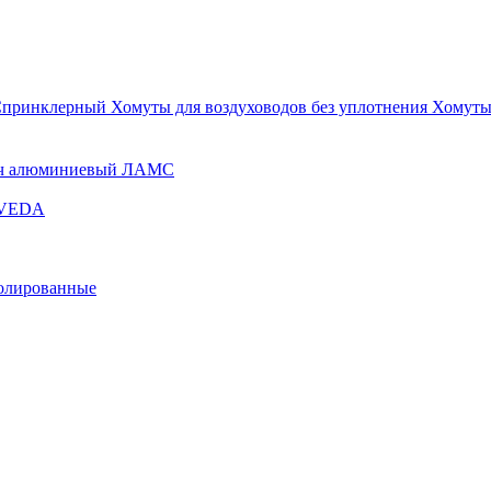
Спринклерный
Хомуты для воздуховодов без уплотнения
Хомуты
ч алюминиевый ЛАМС
и VEDA
золированные