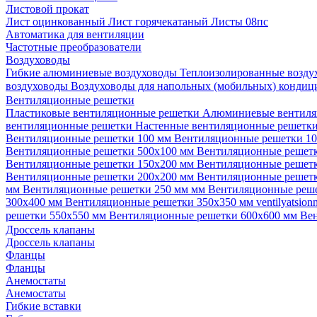
Листовой прокат
Лист оцинкованный
Лист горячекатаный
Листы 08пс
Автоматика для вентиляции
Частотные преобразователи
Воздуховоды
Гибкие алюминиевые воздуховоды
Теплоизолированные возд
воздуховоды
Воздуховоды для напольных (мобильных) конди
Вентиляционные решетки
Пластиковые вентиляционные решетки
Алюминиевые вентиля
вентиляционные решетки
Настенные вентиляционные решетк
Вентиляционные решетки 100 мм
Вентиляционные решетки 1
Вентиляционные решетки 500х100 мм
Вентиляционные решет
Вентиляционные решетки 150х200 мм
Вентиляционные решет
Вентиляционные решетки 200х200 мм
Вентиляционные решет
мм
Вентиляционные решетки 250 мм мм
Вентиляционные реш
300х400 мм
Вентиляционные решетки 350х350 мм
ventilyatsio
решетки 550х550 мм
Вентиляционные решетки 600х600 мм
Ве
Дроссель клапаны
Дроссель клапаны
Фланцы
Фланцы
Анемостаты
Анемостаты
Гибкие вставки