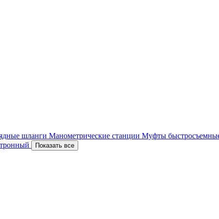
ядные шланги
Манометрические станции
Муфты быстросъемны
ектронный
Показать все