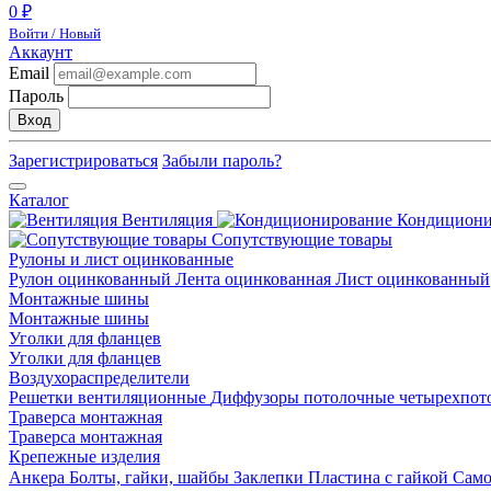
0 ₽
Войти / Новый
Аккаунт
Email
Пароль
Вход
Зарегистрироваться
Забыли пароль?
Каталог
Вентиляция
Кондицион
Сопутствующие товары
Рулоны и лист оцинкованные
Рулон оцинкованный
Лента оцинкованная
Лист оцинкованный
Монтажные шины
Монтажные шины
Уголки для фланцев
Уголки для фланцев
Воздухораспределители
Решетки вентиляционные
Диффузоры потолочные четырехпо
Траверса монтажная
Траверса монтажная
Крепежные изделия
Анкера
Болты, гайки, шайбы
Заклепки
Пластина с гайкой
Сам