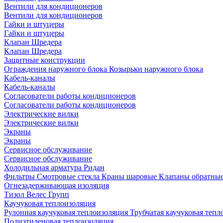
Вентили для кондиционеров
Вентили для кондиционеров
Гайки и штуцеры
Гайки и штуцеры
Клапан Шредера
Клапан Шредера
Защитные конструкции
Ограждения наружного блока
Козырьки наружного блока
Кабель-каналы
Кабель-каналы
Согласователи работы кондиционеров
Согласователи работы кондиционеров
Электрические вилки
Электрические вилки
Экраны
Экраны
Сервисное обслуживание
Сервисное обслуживание
Холодильная арматура Ридан
Фильтры
Смотровые стекла
Краны шаровые
Клапаны обратны
Огнезадерживающая изоляция
Тизол
Велес Групп
Каучуковая теплоизоляция
Рулонная каучуковая теплоизоляция
Трубчатая каучуковая теп
Полиэтиленовая теплоизоляция