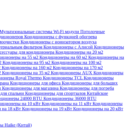
Мультизональные системы
Wi-Fi модули
Потолочные
ндиционеров
Кондиционеры с функцией обогрева
моочистки
Кондиционеры с ионизатором воздуха
териальным фильтром
Кондиционеры с Алисой
Кондиционеры
сессуары для кондиционера
Кондиционеры на 20 м2
иционеры на 55 м2
Кондиционеры на 60 м2
Кондиционеры на
м2
Кондиционеры на 95 м2
Кондиционеры на 100 м2
2
Кондиционеры на 160 м2
Кондиционеры на 170 м2
2
Кондиционеры на 35 м2
Кондиционеры AUX
Кондиционеры
ионеры Royal Thermo
Кондиционеры TCL
Кондиционеры
орана
Кондиционеры для офиса
Кондиционеры для больших
и
Кондиционеры для магазина
Кондиционеры для погреба
для спальни
Кондиционеры для спортзалов
Китайские
иционеры 24000 BTU
Кондиционеры 36000 BTU
иционеры на 10 кВт
Кондиционеры на 11 кВт
Кондиционеры
 на 18 кВт
Кондиционеры на 19 кВт
Кондиционеры на 20 кВт
ы Haike (Китай)