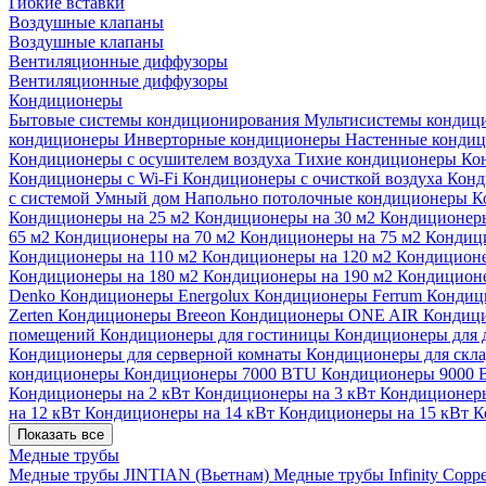
Гибкие вставки
Воздушные клапаны
Воздушные клапаны
Вентиляционные диффузоры
Вентиляционные диффузоры
Кондиционеры
Бытовые системы кондиционирования
Мультисистемы кондиц
кондиционеры
Инверторные кондиционеры
Настенные конди
Кондиционеры с осушителем воздуха
Тихие кондиционеры
Ко
Кондиционеры с Wi-Fi
Кондиционеры с очисткой воздуха
Конд
с системой Умный дом
Напольно потолочные кондиционеры
К
Кондиционеры на 25 м2
Кондиционеры на 30 м2
Кондиционеры
65 м2
Кондиционеры на 70 м2
Кондиционеры на 75 м2
Кондиц
Кондиционеры на 110 м2
Кондиционеры на 120 м2
Кондиционе
Кондиционеры на 180 м2
Кондиционеры на 190 м2
Кондиционе
Denko
Кондиционеры Energolux
Кондиционеры Ferrum
Кондиц
Zerten
Кондиционеры Breeon
Кондиционеры ONE AIR
Кондици
помещений
Кондиционеры для гостиницы
Кондиционеры для 
Кондиционеры для серверной комнаты
Кондиционеры для скл
кондиционеры
Кондиционеры 7000 BTU
Кондиционеры 9000
Кондиционеры на 2 кВт
Кондиционеры на 3 кВт
Кондиционеры
на 12 кВт
Кондиционеры на 14 кВт
Кондиционеры на 15 кВт
К
Показать все
Медные трубы
Медные трубы JINTIAN (Вьетнам)
Медные трубы Infinity Copp