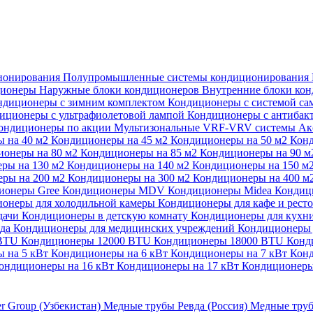
ионирования
Полупромышленные системы кондиционирования
ционеры
Наружные блоки кондиционеров
Внутренние блоки ко
ндиционеры с зимним комплектом
Кондиционеры с системой са
иционеры с ультрафиолетовой лампой
Кондиционеры с антибак
ондиционеры по акции
Мультизональные VRF-VRV системы
Ак
 на 40 м2
Кондиционеры на 45 м2
Кондиционеры на 50 м2
Конд
ионеры на 80 м2
Кондиционеры на 85 м2
Кондиционеры на 90 
ры на 130 м2
Кондиционеры на 140 м2
Кондиционеры на 150 м
ры на 200 м2
Кондиционеры на 300 м2
Кондиционеры на 400 м
ионеры Gree
Кондиционеры MDV
Кондиционеры Midea
Кондиц
онеры для холодильной камеры
Кондиционеры для кафе и рест
дачи
Кондиционеры в детскую комнату
Кондиционеры для кухн
ада
Кондиционеры для медицинских учреждений
Кондиционеры 
 BTU
Кондиционеры 12000 BTU
Кондиционеры 18000 BTU
Конд
 на 5 кВт
Кондиционеры на 6 кВт
Кондиционеры на 7 кВт
Конд
ондиционеры на 16 кВт
Кондиционеры на 17 кВт
Кондиционеры
er Group (Узбекистан)
Медные трубы Ревда (Россия)
Медные труб