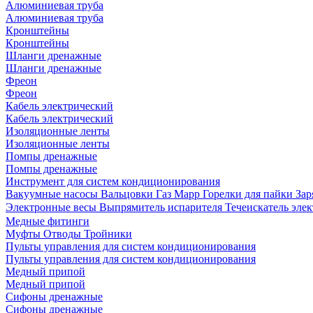
Алюминиевая труба
Алюминиевая труба
Кронштейны
Кронштейны
Шланги дренажные
Шланги дренажные
Фреон
Фреон
Кабель электрический
Кабель электрический
Изоляционные ленты
Изоляционные ленты
Помпы дренажные
Помпы дренажные
Инструмент для систем кондиционирования
Вакуумные насосы
Вальцовки
Газ Mapp
Горелки для пайки
Зар
Электронные весы
Выпрямитель испарителя
Течеискатель эл
Медные фитинги
Муфты
Отводы
Тройники
Пульты управления для систем кондиционирования
Пульты управления для систем кондиционирования
Медный припой
Медный припой
Сифоны дренажные
Сифоны дренажные