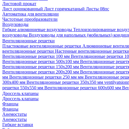
Листовой прокат
Лист оцинкованный
Лист горячекатаный
Листы 08пс
Автоматика для вентиляции
Частотные преобразователи
Воздуховоды
Гибкие алюминиевые воздуховоды
Теплоизолированные возд
воздуховоды
Воздуховоды для напольных (мобильных) конди
Вентиляционные решетки
Пластиковые вентиляционные решетки
Алюминиевые вентиля
вентиляционные решетки
Настенные вентиляционные решетк
Вентиляционные решетки 100 мм
Вентиляционные решетки 1
Вентиляционные решетки 500х100 мм
Вентиляционные решет
Вентиляционные решетки 150х200 мм
Вентиляционные решет
Вентиляционные решетки 200х200 мм
Вентиляционные решет
мм
Вентиляционные решетки 250 мм мм
Вентиляционные реш
300х400 мм
Вентиляционные решетки 350х350 мм
ventilyatsio
решетки 550х550 мм
Вентиляционные решетки 600х600 мм
Ве
Дроссель клапаны
Дроссель клапаны
Фланцы
Фланцы
Анемостаты
Анемостаты
Гибкие вставки