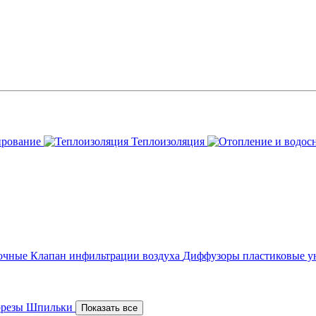
ирование
Теплоизоляция
точные
Клапан инфильтрации воздуха
Диффузоры пластиковые у
орезы
Шпильки
Показать все