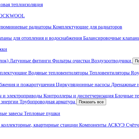
новая теплоизоляция
я ROCKWOOL
люминиевые радиаторы
Комплектующие для радиаторов
апаны для отопления и водоснабжения
Балансировочные клапаны
жки
лок)
Латунные фитинги
Фильтры очистки
Воздухоотводчики
П
плектующие
Водяные тепловентиляторы
Тепловентиляторы Roy
абжения и пожаротушения
Циркуляционные насосы
Дренажные 
ы и электроприводы
Контроллеры и диспетчеризация
Блочные т
й энергии
Трубопроводная арматура
Показать все
вые завесы
Тепловые пушки
 коллекторные, квартирные станции
Компоненты АСКУЭ
Счётч