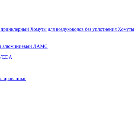
Спринклерный
Хомуты для воздуховодов без уплотнения
Хомуты
ч алюминиевый ЛАМС
и VEDA
золированные