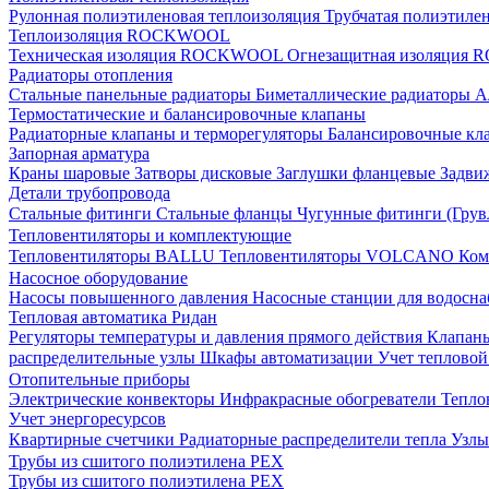
Рулонная полиэтиленовая теплоизоляция
Трубчатая полиэтиле
Теплоизоляция ROCKWOOL
Техническая изоляция ROCKWOOL
Огнезащитная изоляци
Радиаторы отопления
Стальные панельные радиаторы
Биметаллические радиаторы
А
Термостатические и балансировочные клапаны
Радиаторные клапаны и терморегуляторы
Балансировочные кл
Запорная арматура
Краны шаровые
Затворы дисковые
Заглушки фланцевые
Задви
Детали трубопровода
Стальные фитинги
Стальные фланцы
Чугунные фитинги (Грув
Тепловентиляторы и комплектующие
Тепловентиляторы BALLU
Тепловентиляторы VOLCANO
Ком
Насосное оборудование
Насосы повышенного давления
Насосные станции для водосн
Тепловая автоматика Ридан
Регуляторы температуры и давления прямого действия
Клапан
распределительные узлы
Шкафы автоматизации
Учет теплово
Отопительные приборы
Электрические конвекторы
Инфракрасные обогреватели
Тепло
Учет энергоресурсов
Квартирные счетчики
Радиаторные распределители тепла
Узлы
Трубы из сшитого полиэтилена PEX
Трубы из сшитого полиэтилена PEX