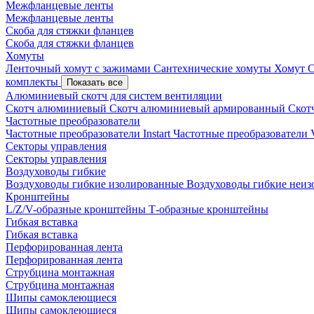
Межфланцевые ленты
Межфланцевые ленты
Скоба для стяжки фланцев
Скоба для стяжки фланцев
Хомуты
Ленточный хомут с зажимами
Сантехнические хомуты
Хомут 
комплекты
Показать все
Алюминиевый скотч для систем вентиляции
Скотч алюминиевый
Скотч алюминиевый армированный
Скот
Частотные преобразователи
Частотные преобразователи Instart
Частотные преобразовател
Секторы управления
Секторы управления
Воздуховоды гибкие
Воздуховоды гибкие изолированные
Воздуховоды гибкие неи
Кронштейны
L/Z/V-образные кронштейны
Т-образные кронштейны
Гибкая вставка
Гибкая вставка
Перфорированная лента
Перфорированная лента
Струбцина монтажная
Струбцина монтажная
Шипы самоклеющиеся
Шипы самоклеющиеся