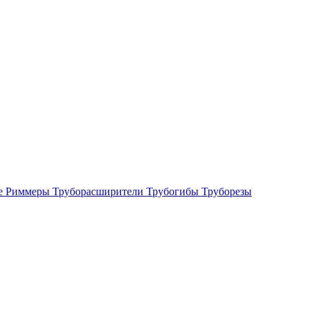
е
Риммеры
Труборасширители
Трубогибы
Труборезы