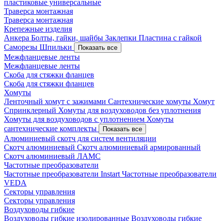
пластиковые универсальные
Траверса монтажная
Траверса монтажная
Крепежные изделия
Анкера
Болты, гайки, шайбы
Заклепки
Пластина с гайкой
Саморезы
Шпильки
Показать все
Межфланцевые ленты
Межфланцевые ленты
Скоба для стяжки фланцев
Скоба для стяжки фланцев
Хомуты
Ленточный хомут с зажимами
Сантехнические хомуты
Хомут
Спринклерный
Хомуты для воздуховодов без уплотнения
Хомуты для воздуховодов с уплотнением
Хомуты
сантехнические комплекты
Показать все
Алюминиевый скотч для систем вентиляции
Скотч алюминиевый
Скотч алюминиевый армированный
Скотч алюминиевый ЛАМС
Частотные преобразователи
Частотные преобразователи Instart
Частотные преобразователи
VEDA
Секторы управления
Секторы управления
Воздуховоды гибкие
Воздуховоды гибкие изолированные
Воздуховоды гибкие