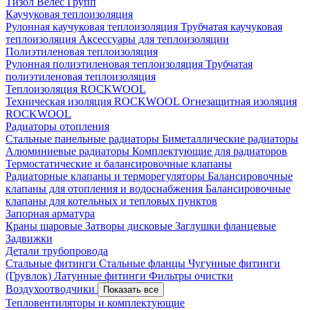
Тизол
Велес Групп
Каучуковая теплоизоляция
Рулонная каучуковая теплоизоляция
Трубчатая каучуковая
теплоизоляция
Аксессуары для теплоизоляции
Полиэтиленовая теплоизоляция
Рулонная полиэтиленовая теплоизоляция
Трубчатая
полиэтиленовая теплоизоляция
Теплоизоляция ROCKWOOL
Техническая изоляция ROCKWOOL
Огнезащитная изоляция
ROCKWOOL
Радиаторы отопления
Стальные панельные радиаторы
Биметаллические радиаторы
Алюминиевые радиаторы
Комплектующие для радиаторов
Термостатические и балансировочные клапаны
Радиаторные клапаны и терморегуляторы
Балансировочные
клапаны для отопления и водоснабжения
Балансировочные
клапаны для котельных и тепловых пунктов
Запорная арматура
Краны шаровые
Затворы дисковые
Заглушки фланцевые
Задвижки
Детали трубопровода
Стальные фитинги
Стальные фланцы
Чугунные фитинги
(Грувлок)
Латунные фитинги
Фильтры очистки
Воздухоотводчики
Показать все
Тепловентиляторы и комплектующие