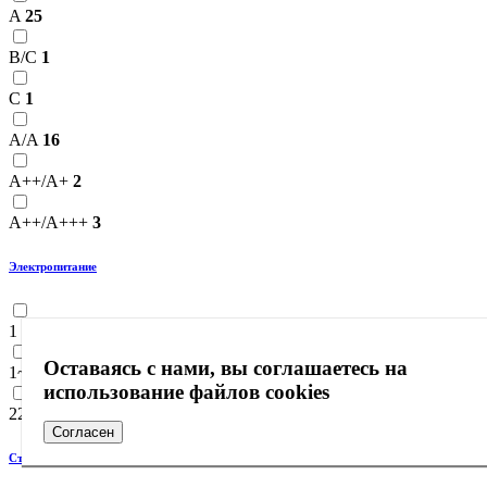
A
25
B/C
1
C
1
A/A
16
А++/А+
2
А++/А+++
3
Электропитание
1 фаза, 220-240 В, 50 Гц
42
Оставаясь с нами, вы соглашаетесь на
1~230 В, 50 Гц
2
использование файлов cookies
220-240~/1Р/50
1
Согласен
Сторона подключения