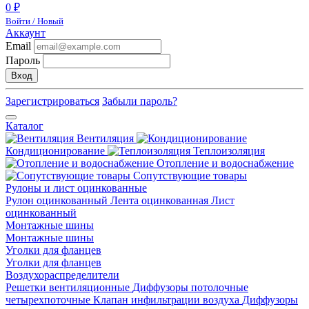
0 ₽
Войти / Новый
Аккаунт
Email
Пароль
Вход
Зарегистрироваться
Забыли пароль?
Каталог
Вентиляция
Кондиционирование
Теплоизоляция
Отопление и водоснабжение
Сопутствующие товары
Рулоны и лист оцинкованные
Рулон оцинкованный
Лента оцинкованная
Лист
оцинкованный
Монтажные шины
Монтажные шины
Уголки для фланцев
Уголки для фланцев
Воздухораспределители
Решетки вентиляционные
Диффузоры потолочные
четырехпоточные
Клапан инфильтрации воздуха
Диффузоры