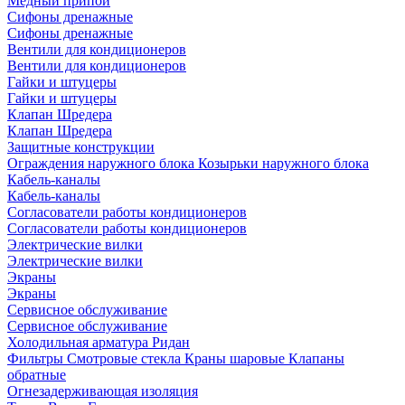
Медный припой
Сифоны дренажные
Сифоны дренажные
Вентили для кондиционеров
Вентили для кондиционеров
Гайки и штуцеры
Гайки и штуцеры
Клапан Шредера
Клапан Шредера
Защитные конструкции
Ограждения наружного блока
Козырьки наружного блока
Кабель-каналы
Кабель-каналы
Согласователи работы кондиционеров
Согласователи работы кондиционеров
Электрические вилки
Электрические вилки
Экраны
Экраны
Сервисное обслуживание
Сервисное обслуживание
Холодильная арматура Ридан
Фильтры
Смотровые стекла
Краны шаровые
Клапаны
обратные
Огнезадерживающая изоляция