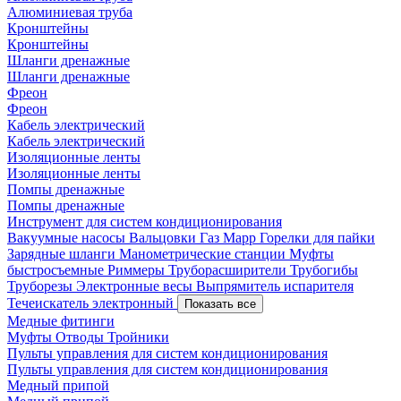
Алюминиевая труба
Кронштейны
Кронштейны
Шланги дренажные
Шланги дренажные
Фреон
Фреон
Кабель электрический
Кабель электрический
Изоляционные ленты
Изоляционные ленты
Помпы дренажные
Помпы дренажные
Инструмент для систем кондиционирования
Вакуумные насосы
Вальцовки
Газ Mapp
Горелки для пайки
Зарядные шланги
Манометрические станции
Муфты
быстросъемные
Риммеры
Труборасширители
Трубогибы
Труборезы
Электронные весы
Выпрямитель испарителя
Течеискатель электронный
Показать все
Медные фитинги
Муфты
Отводы
Тройники
Пульты управления для систем кондиционирования
Пульты управления для систем кондиционирования
Медный припой