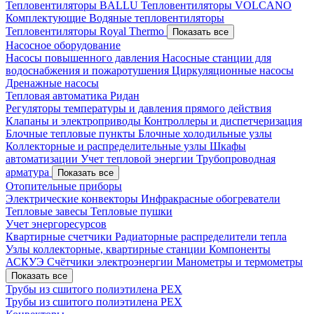
Тепловентиляторы BALLU
Тепловентиляторы VOLCANO
Комплектующие
Водяные тепловентиляторы
Тепловентиляторы Royal Thermo
Показать все
Насосное оборудование
Насосы повышенного давления
Насосные станции для
водоснабжения и пожаротушения
Циркуляционные насосы
Дренажные насосы
Тепловая автоматика Ридан
Регуляторы температуры и давления прямого действия
Клапаны и электроприводы
Контроллеры и диспетчеризация
Блочные тепловые пункты
Блочные холодильные узлы
Коллекторные и распределительные узлы
Шкафы
автоматизации
Учет тепловой энергии
Трубопроводная
арматура
Показать все
Отопительные приборы
Электрические конвекторы
Инфракрасные обогреватели
Тепловые завесы
Тепловые пушки
Учет энергоресурсов
Квартирные счетчики
Радиаторные распределители тепла
Узлы коллекторные, квартирные станции
Компоненты
АСКУЭ
Счётчики электроэнергии
Манометры и термометры
Показать все
Трубы из сшитого полиэтилена PEX
Трубы из сшитого полиэтилена PEX