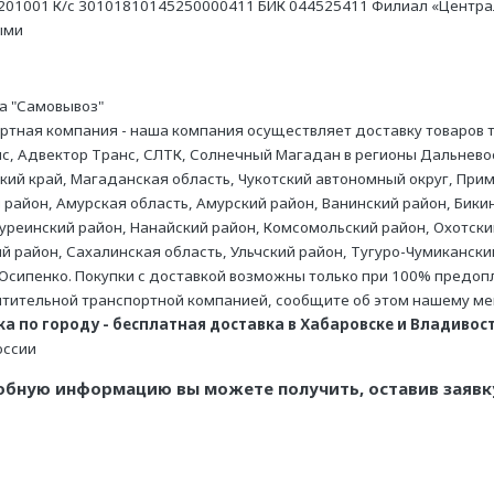
201001 К/с 30101810145250000411 БИК 044525411 Филиал «Централь
ыми
а "Самовывоз"
ртная компания - наша компания осуществляет доставку товаров
с, Адвектор Транс, СЛТК, Солнечный Магадан в регионы Дальневос
кий край, Магаданская область, Чукотский автономный округ, Прим
 район, Амурская область, Амурский район, Ванинский район, Бикин
уреинский район, Нанайский район, Комсомольский район, Охотски
ий район, Сахалинская область, Ульчский район, Тугуро-Чумикански
Осипенко. Покупки с доставкой возможны только при 100% предопла
тительной транспортной компанией, сообщите об этом нашему м
а по городу - бесплатная доставка в Хабаровске и Владивосто
оссии
обную информацию вы можете получить, оставив заявку