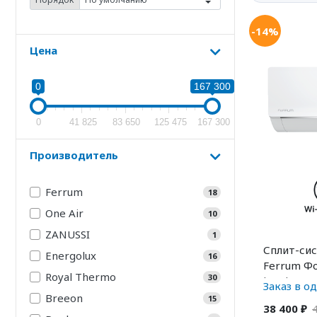
-14%
Цена
0
167 300
0
41 825
83 650
125 475
167 300
Производитель
Ferrum
18
One Air
10
ZANUSSI
1
Сплит-си
Energolux
16
Ferrum Фо
Royal Thermo
30
iFIS/iFOS1
Заказ в о
Breeon
15
38 400 ₽
4