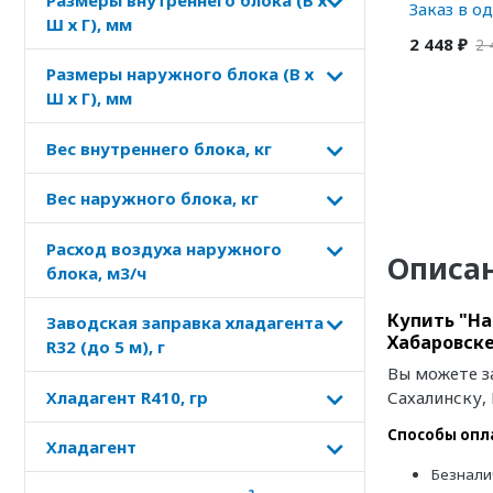
Заказ в о
Ш х Г), мм
2 448 ₽
2 
Размеры наружного блока (В х
Ш х Г), мм
Вес внутреннего блока, кг
Вес наружного блока, кг
Расход воздуха наружного
Описа
блока, м3/ч
Купить "На
Заводская заправка хладагента
Хабаровске
R32 (до 5 м), г
Вы можете з
Хладагент R410, гр
Сахалинску,
Способы опл
Хладагент
Безнали