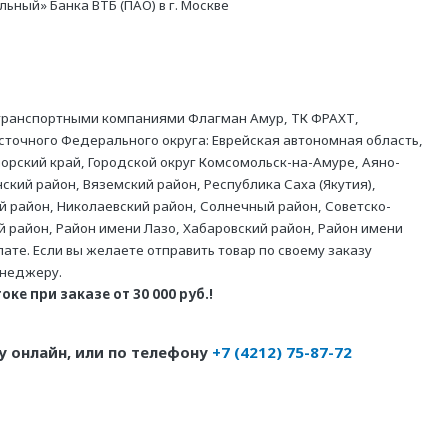
ный» Банка ВТБ (ПАО) в г. Москве
 транспортными компаниями Флагман Амур, ТК ФРАХТ,
точного Федерального округа: Еврейская автономная область,
орский край, Городской округ Комсомольск-на-Амуре, Аяно-
ский район, Вяземский район, Республика Саха (Якутия),
й район, Николаевский район, Солнечный район, Советско-
й район, Район имени Лазо, Хабаровский район, Район имени
те. Если вы желаете отправить товар по своему заказу
енеджеру.
ке при заказе от 30 000 руб.!
 онлайн, или по телефону
+7 (4212) 75-87-72