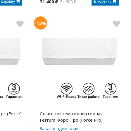
31 400 ₽
 корзину
В корзину
34 300 ₽
-15%
рс (Force)
Сплит-система инверторная
Ferrum Форс Про (Force Pro)
iFIS/iFOS09F2C
Заказ в один клик