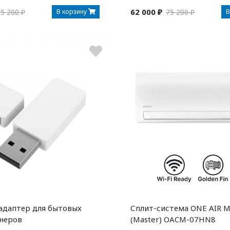
62 000 ₽
В корзину
В
5 200 ₽
75 200 ₽
 адаптер для бытовых
Сплит-система ONE AIR 
неров
(Master) OACM-07HN8