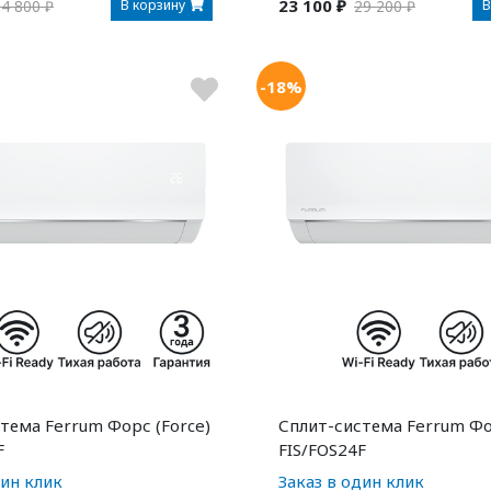
23 100 ₽
В корзину
В
4 800 ₽
29 200 ₽
-18%
тема Ferrum Форс (Force)
Сплит-система Ferrum Фо
F
FIS/FOS24F
дин клик
Заказ в один клик