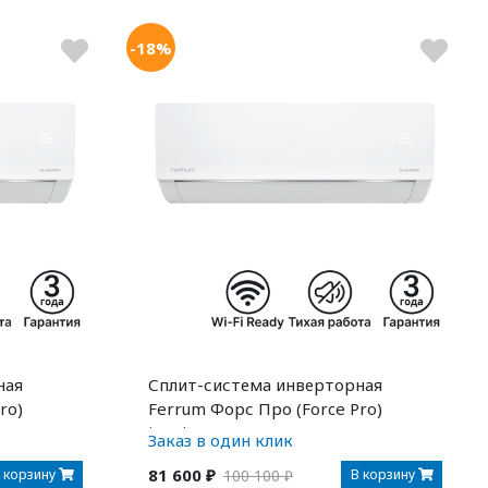
-18%
ная
Сплит-система инверторная
ro)
Ferrum Форс Про (Force Pro)
iFIS/iFOS24F2C
Заказ в один клик
81 600 ₽
 корзину
В корзину
100 100 ₽