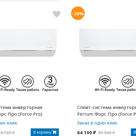
-20%
стема инверторная
Сплит-система инвертор
рс Про (Force Pro)
Ferrum Форс Про (Force P
2F2C
iFIS/iFOS18F2C
дин клик
Заказ в один клик
64 100 ₽
В корзину
В
4 700 ₽
80 500 ₽