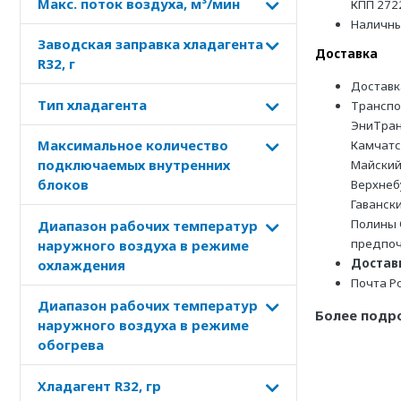
Макс. поток воздуха, м³/мин
КПП 272
Наличн
Заводская заправка хладагента
Доставка
R32, г
Доставк
Тип хладагента
Транспо
ЭниТран
Максимальное количество
Камчатс
подключаемых внутренних
Майский
блоков
Верхнеб
Гаванск
Полины 
Диапазон рабочих температур
предпоч
наружного воздуха в режиме
Доставк
охлаждения
Почта Р
Диапазон рабочих температур
Более подр
наружного воздуха в режиме
обогрева
Хладагент R32, гр