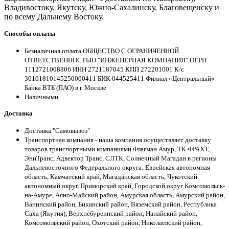
Владивостоку, Якутску, Южно-Сахалинску, Благовещенску и
по всему Дальнему Востоку.
Способы оплаты
Безналичная оплата ОБЩЕСТВО С ОГРАНИЧЕННОЙ
ОТВЕТСТВЕННОСТЬЮ "ИНЖЕНЕРНАЯ КОМПАНИЯ" ОГРН
1112721008806 ИНН 2721187045 КПП 272201001 К/с
30101810145250000411 БИК 044525411 Филиал «Центральный»
Банка ВТБ (ПАО) в г. Москве
Наличными
Доставка
Доставка "Самовывоз"
Транспортная компания - наша компания осуществляет доставку
товаров транспортными компаниями Флагман Амур, ТК ФРАХТ,
ЭниТранс, Адвектор Транс, СЛТК, Солнечный Магадан в регионы
Дальневосточного Федерального округа: Еврейская автономная
область, Камчатский край, Магаданская область, Чукотский
автономный округ, Приморский край, Городской округ Комсомольск-
на-Амуре, Аяно-Майский район, Амурская область, Амурский район,
Ванинский район, Бикинский район, Вяземский район, Республика
Саха (Якутия), Верхнебуреинский район, Нанайский район,
Комсомольский район, Охотский район, Николаевский район,