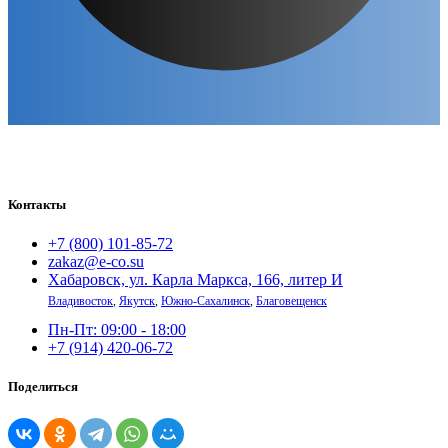
Контакты
+7 (800) 101-85-72
zakaz@e-co.su
Хабаровск, ул. Карла Маркса, 166, литер И
Владивосток
,
Якутск
,
Южно-Сахалинск
,
Благовещенск
Пн-Пт: 09:00 - 18:00
+7 (914) 420-06-72
Поделиться