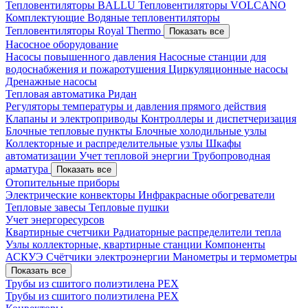
Тепловентиляторы BALLU
Тепловентиляторы VOLCANO
Комплектующие
Водяные тепловентиляторы
Тепловентиляторы Royal Thermo
Показать все
Насосное оборудование
Насосы повышенного давления
Насосные станции для
водоснабжения и пожаротушения
Циркуляционные насосы
Дренажные насосы
Тепловая автоматика Ридан
Регуляторы температуры и давления прямого действия
Клапаны и электроприводы
Контроллеры и диспетчеризация
Блочные тепловые пункты
Блочные холодильные узлы
Коллекторные и распределительные узлы
Шкафы
автоматизации
Учет тепловой энергии
Трубопроводная
арматура
Показать все
Отопительные приборы
Электрические конвекторы
Инфракрасные обогреватели
Тепловые завесы
Тепловые пушки
Учет энергоресурсов
Квартирные счетчики
Радиаторные распределители тепла
Узлы коллекторные, квартирные станции
Компоненты
АСКУЭ
Счётчики электроэнергии
Манометры и термометры
Показать все
Трубы из сшитого полиэтилена PEX
Трубы из сшитого полиэтилена PEX