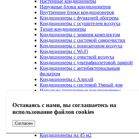
Настенные кондиционеры
Наружные блоки кондиционеров
Внутренние блоки кондиционеров
Кондиционеры с функцией обогрева
Кондиционеры с осушителем воздуха
Тихие кондиционеры
Кондиционеры с зимним комплектом
Кондиционеры с системой самоочистки
Кондиционеры с ионизатором воздуха
Кондиционеры с Wi-Fi
Кондиционеры с очисткой воздуха
Кондиционеры с ультрафиолетовой лампой
Кондиционеры с антибактериальным
фильтром
Кондиционеры с Алисой
Кондиционеры с системой Умный дом
Напольно потолочные кондиционеры
Кондиционеры по акции
Мультизональные VRF-VRV системы
Оставаясь с нами, вы соглашаетесь на
Аксессуары для кондиционера
использование файлов cookies
Кондиционеры на 20 м2
Кондиционеры на 25 м2
Согласен
Кондиционеры на 30 м2
Кондиционеры на 40 м2
Кондиционеры на 45 м2