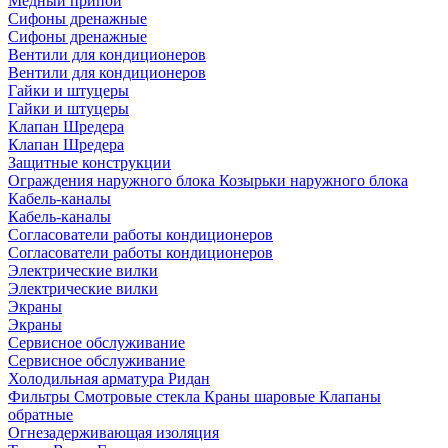
Медный припой
Сифоны дренажные
Сифоны дренажные
Вентили для кондиционеров
Вентили для кондиционеров
Гайки и штуцеры
Гайки и штуцеры
Клапан Шредера
Клапан Шредера
Защитные конструкции
Ограждения наружного блока
Козырьки наружного блока
Кабель-каналы
Кабель-каналы
Согласователи работы кондиционеров
Согласователи работы кондиционеров
Электрические вилки
Электрические вилки
Экраны
Экраны
Сервисное обслуживание
Сервисное обслуживание
Холодильная арматура Ридан
Фильтры
Смотровые стекла
Краны шаровые
Клапаны
обратные
Огнезадерживающая изоляция