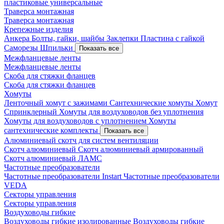
пластиковые универсальные
Траверса монтажная
Траверса монтажная
Крепежные изделия
Анкера
Болты, гайки, шайбы
Заклепки
Пластина с гайкой
Саморезы
Шпильки
Показать все
Межфланцевые ленты
Межфланцевые ленты
Скоба для стяжки фланцев
Скоба для стяжки фланцев
Хомуты
Ленточный хомут с зажимами
Сантехнические хомуты
Хомут
Спринклерный
Хомуты для воздуховодов без уплотнения
Хомуты для воздуховодов с уплотнением
Хомуты
сантехнические комплекты
Показать все
Алюминиевый скотч для систем вентиляции
Скотч алюминиевый
Скотч алюминиевый армированный
Скотч алюминиевый ЛАМС
Частотные преобразователи
Частотные преобразователи Instart
Частотные преобразователи
VEDA
Секторы управления
Секторы управления
Воздуховоды гибкие
Воздуховоды гибкие изолированные
Воздуховоды гибкие