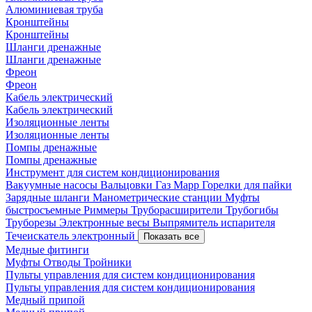
Алюминиевая труба
Кронштейны
Кронштейны
Шланги дренажные
Шланги дренажные
Фреон
Фреон
Кабель электрический
Кабель электрический
Изоляционные ленты
Изоляционные ленты
Помпы дренажные
Помпы дренажные
Инструмент для систем кондиционирования
Вакуумные насосы
Вальцовки
Газ Mapp
Горелки для пайки
Зарядные шланги
Манометрические станции
Муфты
быстросъемные
Риммеры
Труборасширители
Трубогибы
Труборезы
Электронные весы
Выпрямитель испарителя
Течеискатель электронный
Показать все
Медные фитинги
Муфты
Отводы
Тройники
Пульты управления для систем кондиционирования
Пульты управления для систем кондиционирования
Медный припой