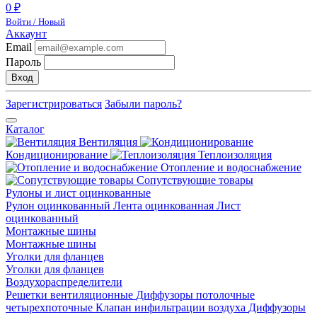
0 ₽
Войти / Новый
Аккаунт
Email
Пароль
Вход
Зарегистрироваться
Забыли пароль?
Каталог
Вентиляция
Кондиционирование
Теплоизоляция
Отопление и водоснабжение
Сопутствующие товары
Рулоны и лист оцинкованные
Рулон оцинкованный
Лента оцинкованная
Лист
оцинкованный
Монтажные шины
Монтажные шины
Уголки для фланцев
Уголки для фланцев
Воздухораспределители
Решетки вентиляционные
Диффузоры потолочные
четырехпоточные
Клапан инфильтрации воздуха
Диффузоры