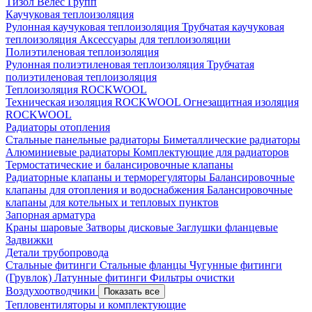
Тизол
Велес Групп
Каучуковая теплоизоляция
Рулонная каучуковая теплоизоляция
Трубчатая каучуковая
теплоизоляция
Аксессуары для теплоизоляции
Полиэтиленовая теплоизоляция
Рулонная полиэтиленовая теплоизоляция
Трубчатая
полиэтиленовая теплоизоляция
Теплоизоляция ROCKWOOL
Техническая изоляция ROCKWOOL
Огнезащитная изоляция
ROCKWOOL
Радиаторы отопления
Стальные панельные радиаторы
Биметаллические радиаторы
Алюминиевые радиаторы
Комплектующие для радиаторов
Термостатические и балансировочные клапаны
Радиаторные клапаны и терморегуляторы
Балансировочные
клапаны для отопления и водоснабжения
Балансировочные
клапаны для котельных и тепловых пунктов
Запорная арматура
Краны шаровые
Затворы дисковые
Заглушки фланцевые
Задвижки
Детали трубопровода
Стальные фитинги
Стальные фланцы
Чугунные фитинги
(Грувлок)
Латунные фитинги
Фильтры очистки
Воздухоотводчики
Показать все
Тепловентиляторы и комплектующие