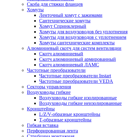
Скоба для стяжки фланцев
Хомуты
Ленточный хомут с зажимами
Сантехнические хомуты
Хомут Спринклерный
Хомуты для воздуховодов без уплотнения
Хомуты для воздуховодов с уплотнением
Хомуты сантехнические комплекты
Алюминиевый скотч для систем вентиляции
Скотч алюминиевый
Скотч алюминиевый армированный
Скотч алюминиевый ЛАМС
Частотные преобразователи
Частотные преобразователи Instart
Частотные преобразователи VEDA
Секторы управления
Воздуховоды гибкие
Воздуховоды гибкие изолированные
Воздуховоды гибкие неизолированные
Кронштейны
L/Z/V-образные кронштейны
Т-образные кронштейны
Гибкая вставка
Перфорированная лента
Струбцина монтажная