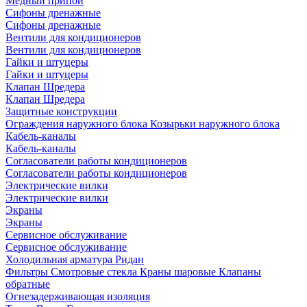
Медный припой
Сифоны дренажные
Сифоны дренажные
Вентили для кондиционеров
Вентили для кондиционеров
Гайки и штуцеры
Гайки и штуцеры
Клапан Шредера
Клапан Шредера
Защитные конструкции
Ограждения наружного блока
Козырьки наружного блока
Кабель-каналы
Кабель-каналы
Согласователи работы кондиционеров
Согласователи работы кондиционеров
Электрические вилки
Электрические вилки
Экраны
Экраны
Сервисное обслуживание
Сервисное обслуживание
Холодильная арматура Ридан
Фильтры
Смотровые стекла
Краны шаровые
Клапаны
обратные
Огнезадерживающая изоляция