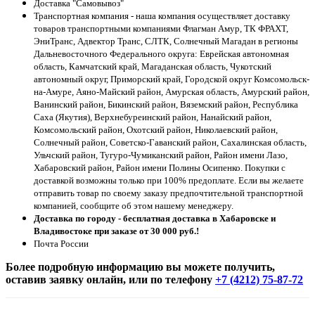
Доставка "Самовывоз"
Транспортная компания - наша компания осуществляет доставку
товаров транспортными компаниями Флагман Амур, ТК ФРАХТ,
ЭниТранс, Адвектор Транс, СЛТК, Солнечный Магадан в регионы
Дальневосточного Федерального округа: Еврейская автономная
область, Камчатский край, Магаданская область, Чукотский
автономный округ, Приморский край, Городской округ Комсомольск-
на-Амуре, Аяно-Майский район, Амурская область, Амурский район,
Ванинский район, Бикинский район, Вяземский район, Республика
Саха (Якутия), Верхнебуреинский район, Нанайский район,
Комсомольский район, Охотский район, Николаевский район,
Солнечный район, Советско-Гаванский район, Сахалинская область,
Ульчский район, Тугуро-Чумиканский район, Район имени Лазо,
Хабаровский район, Район имени Полины Осипенко. Покупки с
доставкой возможны только при 100% предоплате. Если вы желаете
отправить товар по своему заказу предпочтительной транспортной
компанией, сообщите об этом нашему менеджеру.
Доставка по городу - бесплатная доставка в Хабаровске и
Владивостоке при заказе от 30 000 руб.!
Почта России
Более подробную информацию вы можете получить,
оставив заявку онлайн, или по телефону
+7 (4212) 75-87-72