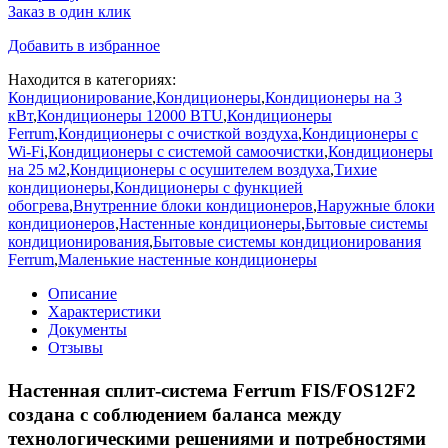
Заказ в один клик
Добавить в избранное
Находится в категориях:
Кондиционирование
,
Кондиционеры
,
Кондиционеры на 3
кВт
,
Кондиционеры 12000 BTU
,
Кондиционеры
Ferrum
,
Кондиционеры с очисткой воздуха
,
Кондиционеры с
Wi-Fi
,
Кондиционеры с системой самоочистки
,
Кондиционеры
на 25 м2
,
Кондиционеры с осушителем воздуха
,
Тихие
кондиционеры
,
Кондиционеры с функцией
обогрева
,
Внутренние блоки кондиционеров
,
Наружные блоки
кондиционеров
,
Настенные кондиционеры
,
Бытовые системы
кондиционирования
,
Бытовые системы кондиционирования
Ferrum
,
Маленькие настенные кондиционеры
Описание
Характеристики
Документы
Отзывы
Настенная сплит-система Ferrum FIS/FOS12F2
создана с соблюдением баланса между
технологическими решениями и потребностями