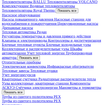
Тепловентиляторы BALLU
Тепловентиляторы VOLCANO
Комплектующие
Водяные тепловентиляторы
Тепловентиляторы Royal Thermo
Показать все
Насосное оборудование
Насосы повышенного давления
Насосные станции для
водоснабжения и пожаротушения
Циркуляционные насосы
Дренажные насосы
Тепловая автоматика Ридан
Регуляторы температуры и давления прямого действия
Клапаны и электроприводы
Контроллеры и диспетчеризация
Блочные тепловые пункты
Блочные холодильные узлы
Коллекторные и распределительные узлы
Шкафы
автоматизации
Учет тепловой энергии
Трубопроводная
арматура
Показать все
Отопительные приборы
Электрические конвекторы
Инфракрасные обогреватели
Тепловые завесы
Тепловые пушки
Учет энергоресурсов
Квартирные счетчики
Радиаторные распределители тепла
Узлы коллекторные, квартирные станции
Компоненты
АСКУЭ
Счётчики электроэнергии
Манометры и термометры
Показать все
Трубы из сшитого полиэтилена PEX
Трубы из сшитого полиэтилена PEX