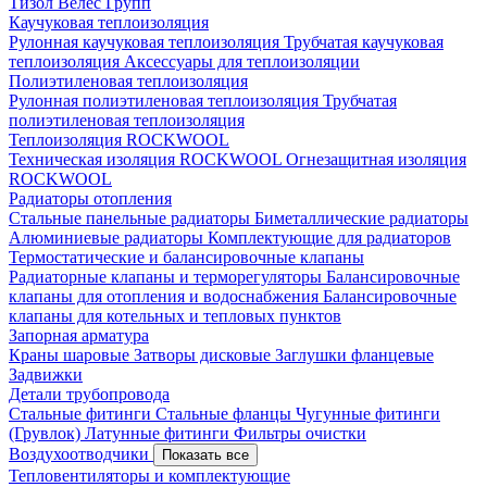
Тизол
Велес Групп
Каучуковая теплоизоляция
Рулонная каучуковая теплоизоляция
Трубчатая каучуковая
теплоизоляция
Аксессуары для теплоизоляции
Полиэтиленовая теплоизоляция
Рулонная полиэтиленовая теплоизоляция
Трубчатая
полиэтиленовая теплоизоляция
Теплоизоляция ROCKWOOL
Техническая изоляция ROCKWOOL
Огнезащитная изоляция
ROCKWOOL
Радиаторы отопления
Стальные панельные радиаторы
Биметаллические радиаторы
Алюминиевые радиаторы
Комплектующие для радиаторов
Термостатические и балансировочные клапаны
Радиаторные клапаны и терморегуляторы
Балансировочные
клапаны для отопления и водоснабжения
Балансировочные
клапаны для котельных и тепловых пунктов
Запорная арматура
Краны шаровые
Затворы дисковые
Заглушки фланцевые
Задвижки
Детали трубопровода
Стальные фитинги
Стальные фланцы
Чугунные фитинги
(Грувлок)
Латунные фитинги
Фильтры очистки
Воздухоотводчики
Показать все
Тепловентиляторы и комплектующие