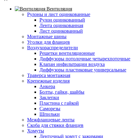
Вентиляция
Рулоны и лист оцинкованные
Рулон оцинкованный
Лента оцинкованная
Лист оцинкованный
Монтажные шины
Уголки для фланцев
Воздухораспределители
Решетки вентиляционные
Диффузоры потолочные четырехпоточные
Клапан инфильтрации воздуха
Диффузоры пластиковые универсальные
Траверса монтажная
Крепежные изделия
Анкера
Болты, гайки, шайбы
Заклепки
Пластина с гайкой
Саморезы
Шпильки
Межфланцевые ленты
Скоба для стяжки фланцев
Хомуты
Ленточный хомут с зажимами