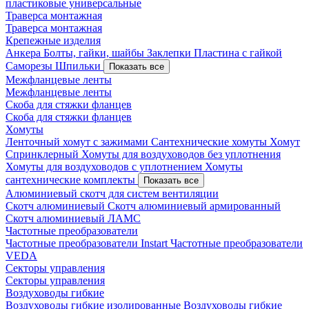
пластиковые универсальные
Траверса монтажная
Траверса монтажная
Крепежные изделия
Анкера
Болты, гайки, шайбы
Заклепки
Пластина с гайкой
Саморезы
Шпильки
Показать все
Межфланцевые ленты
Межфланцевые ленты
Скоба для стяжки фланцев
Скоба для стяжки фланцев
Хомуты
Ленточный хомут с зажимами
Сантехнические хомуты
Хомут
Спринклерный
Хомуты для воздуховодов без уплотнения
Хомуты для воздуховодов с уплотнением
Хомуты
сантехнические комплекты
Показать все
Алюминиевый скотч для систем вентиляции
Скотч алюминиевый
Скотч алюминиевый армированный
Скотч алюминиевый ЛАМС
Частотные преобразователи
Частотные преобразователи Instart
Частотные преобразователи
VEDA
Секторы управления
Секторы управления
Воздуховоды гибкие
Воздуховоды гибкие изолированные
Воздуховоды гибкие