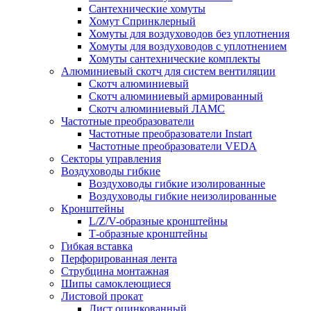
Сантехнические хомуты
Хомут Спринклерный
Хомуты для воздуховодов без уплотнения
Хомуты для воздуховодов с уплотнением
Хомуты сантехнические комплекты
Алюминиевый скотч для систем вентиляции
Скотч алюминиевый
Скотч алюминиевый армированный
Скотч алюминиевый ЛАМС
Частотные преобразователи
Частотные преобразователи Instart
Частотные преобразователи VEDA
Секторы управления
Воздуховоды гибкие
Воздуховоды гибкие изолированные
Воздуховоды гибкие неизолированные
Кронштейны
L/Z/V-образные кронштейны
Т-образные кронштейны
Гибкая вставка
Перфорированная лента
Струбцина монтажная
Шипы самоклеющиеся
Листовой прокат
Лист оцинкованный