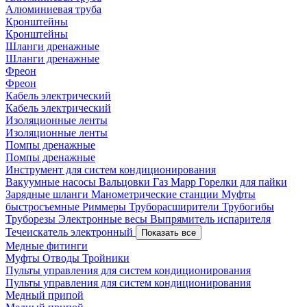
Алюминиевая труба
Кронштейны
Кронштейны
Шланги дренажные
Шланги дренажные
Фреон
Фреон
Кабель электрический
Кабель электрический
Изоляционные ленты
Изоляционные ленты
Помпы дренажные
Помпы дренажные
Инструмент для систем кондиционирования
Вакуумные насосы
Вальцовки
Газ Mapp
Горелки для пайки
Зарядные шланги
Манометрические станции
Муфты
быстросъемные
Риммеры
Труборасширители
Трубогибы
Труборезы
Электронные весы
Выпрямитель испарителя
Течеискатель электронный
Показать все
Медные фитинги
Муфты
Отводы
Тройники
Пульты управления для систем кондиционирования
Пульты управления для систем кондиционирования
Медный припой