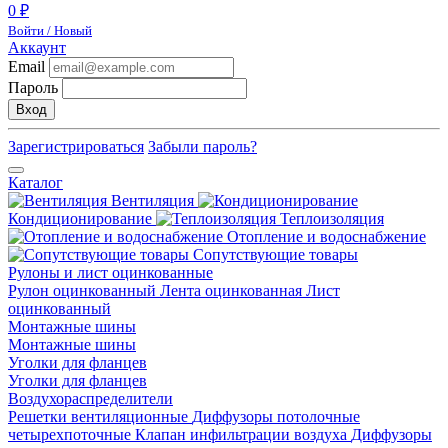
0 ₽
Войти / Новый
Аккаунт
Email
Пароль
Вход
Зарегистрироваться
Забыли пароль?
Каталог
Вентиляция
Кондиционирование
Теплоизоляция
Отопление и водоснабжение
Сопутствующие товары
Рулоны и лист оцинкованные
Рулон оцинкованный
Лента оцинкованная
Лист
оцинкованный
Монтажные шины
Монтажные шины
Уголки для фланцев
Уголки для фланцев
Воздухораспределители
Решетки вентиляционные
Диффузоры потолочные
четырехпоточные
Клапан инфильтрации воздуха
Диффузоры