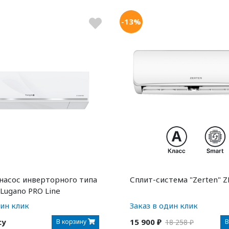
-13%
насос инверторного типа
Сплит-система "Zerten" Z
 Lugano PRO Line
-AI
дин клик
Заказ в один клик
су
15 900 ₽
В корзину
В
18 258 ₽