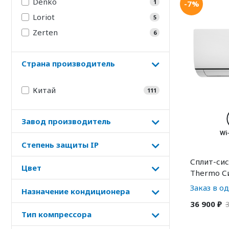
Denko
1
-7%
Loriot
5
Zerten
6
Страна производитель
Китай
111
Завод производитель
Степень защиты IP
Сплит-сис
Цвет
Thermo Си
Заказ в о
Назначение кондиционера
36 900 ₽
3
Тип компрессора