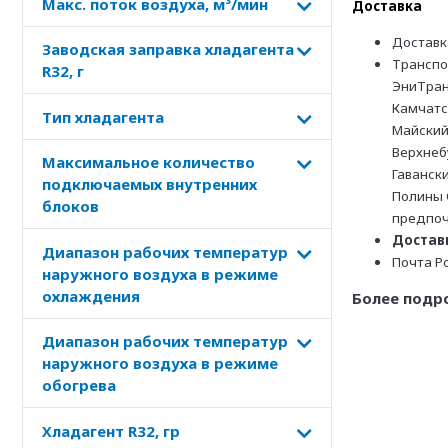
Макс. поток воздуха, м³/мин
Доставка
Доставк
Заводская заправка хладагента
Транспо
R32, г
ЭниТран
Камчатс
Тип хладагента
Майский
Верхнеб
Максимальное количество
Гаванск
подключаемых внутренних
Полины 
блоков
предпоч
Доставк
Диапазон рабочих температур
Почта Р
наружного воздуха в режиме
охлаждения
Более подр
Диапазон рабочих температур
наружного воздуха в режиме
обогрева
Хладагент R32, гр