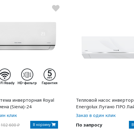
тема инверторная Royal
Тепловой насос инвертор
ена (Siena)-24
Energolux Лугано ПРО Лай
PRO Line) SAS09DL2-AI
дин клик
Заказ в один клик
По запросу
В корзину
В
102 600 ₽