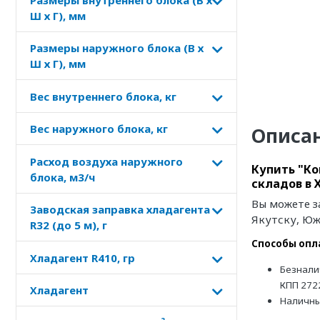
Ш х Г), мм
Размеры наружного блока (В х
Ш х Г), мм
Вес внутреннего блока, кг
Вес наружного блока, кг
Описа
Расход воздуха наружного
Купить "Ко
блока, м3/ч
складов в 
Вы можете з
Заводская заправка хладагента
Якутску, Юж
R32 (до 5 м), г
Способы опл
Хладагент R410, гр
Безнали
КПП 272
Хладагент
Наличн