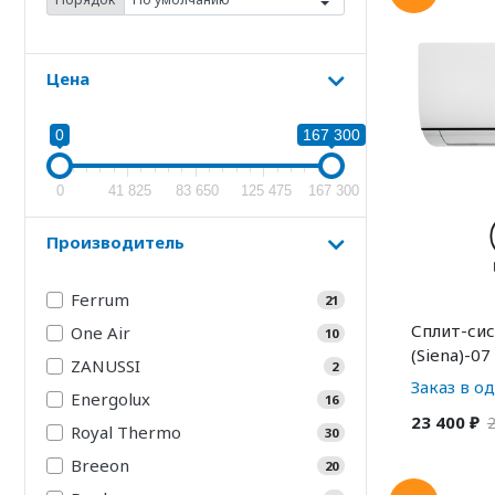
Цена
0
167 300
0
41 825
83 650
125 475
167 300
Производитель
Ferrum
21
Сплит-сис
One Air
10
(Siena)-07
ZANUSSI
2
Заказ в о
Energolux
16
23 400 ₽
2
Royal Thermo
30
Breeon
20