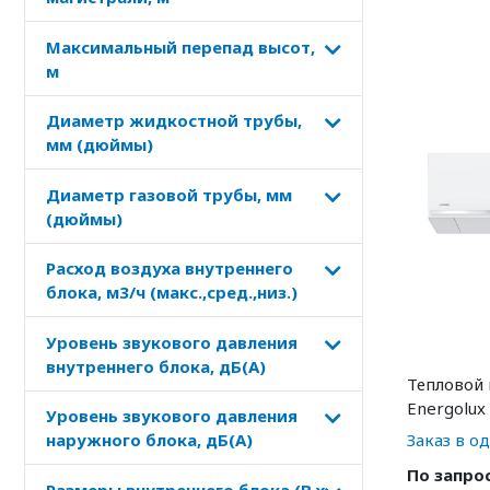
Максимальный перепад высот,
м
Диаметр жидкостной трубы,
мм (дюймы)
Диаметр газовой трубы, мм
(дюймы)
Расход воздуха внутреннего
блока, м3/ч (макс.,сред.,низ.)
Уровень звукового давления
внутреннего блока, дБ(А)
Тепловой 
Energolux
Уровень звукового давления
SAS18DL2
наружного блока, дБ(А)
Заказ в о
По запро
Размеры внутреннего блока (В х