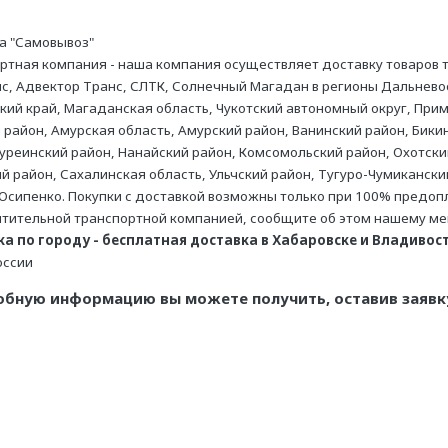
а "Самовывоз"
ртная компания - наша компания осуществляет доставку товаров
с, Адвектор Транс, СЛТК, Солнечный Магадан в регионы Дальневос
кий край, Магаданская область, Чукотский автономный округ, Прим
 район, Амурская область, Амурский район, Ванинский район, Бикин
уреинский район, Нанайский район, Комсомольский район, Охотски
ий район, Сахалинская область, Ульчский район, Тугуро-Чумикански
Осипенко. Покупки с доставкой возможны только при 100% предопла
тительной транспортной компанией, сообщите об этом нашему м
а по городу - бесплатная доставка в Хабаровске и Владивосто
оссии
обную информацию вы можете получить, оставив заявку