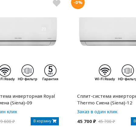
-0%
тема инверторная Royal
Сплит-система инверторн
ена (Siena)-09
Thermo Сиена (Siena)-12
дин клик
Заказ в один клик
45 700 ₽
В корзину
В
9 600 ₽
45 700 ₽