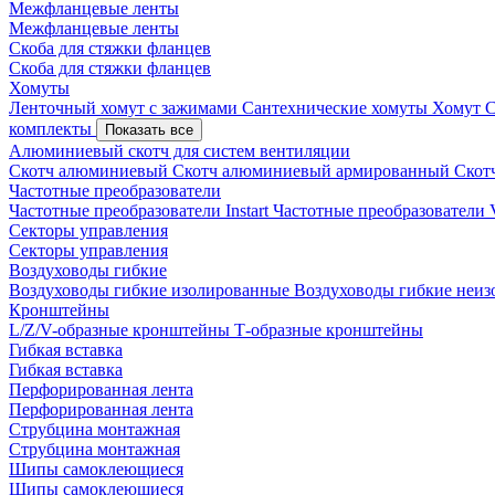
Межфланцевые ленты
Межфланцевые ленты
Скоба для стяжки фланцев
Скоба для стяжки фланцев
Хомуты
Ленточный хомут с зажимами
Сантехнические хомуты
Хомут 
комплекты
Показать все
Алюминиевый скотч для систем вентиляции
Скотч алюминиевый
Скотч алюминиевый армированный
Скот
Частотные преобразователи
Частотные преобразователи Instart
Частотные преобразовател
Секторы управления
Секторы управления
Воздуховоды гибкие
Воздуховоды гибкие изолированные
Воздуховоды гибкие неи
Кронштейны
L/Z/V-образные кронштейны
Т-образные кронштейны
Гибкая вставка
Гибкая вставка
Перфорированная лента
Перфорированная лента
Струбцина монтажная
Струбцина монтажная
Шипы самоклеющиеся
Шипы самоклеющиеся