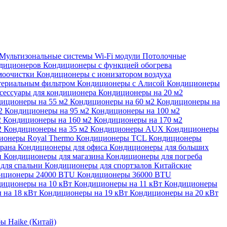
Мультизональные системы
Wi-Fi модули
Потолочные
ндиционеров
Кондиционеры с функцией обогрева
моочистки
Кондиционеры с ионизатором воздуха
териальным фильтром
Кондиционеры с Алисой
Кондиционеры
сессуары для кондиционера
Кондиционеры на 20 м2
иционеры на 55 м2
Кондиционеры на 60 м2
Кондиционеры на
м2
Кондиционеры на 95 м2
Кондиционеры на 100 м2
2
Кондиционеры на 160 м2
Кондиционеры на 170 м2
2
Кондиционеры на 35 м2
Кондиционеры AUX
Кондиционеры
ионеры Royal Thermo
Кондиционеры TCL
Кондиционеры
орана
Кондиционеры для офиса
Кондиционеры для больших
и
Кондиционеры для магазина
Кондиционеры для погреба
для спальни
Кондиционеры для спортзалов
Китайские
иционеры 24000 BTU
Кондиционеры 36000 BTU
иционеры на 10 кВт
Кондиционеры на 11 кВт
Кондиционеры
 на 18 кВт
Кондиционеры на 19 кВт
Кондиционеры на 20 кВт
ы Haike (Китай)