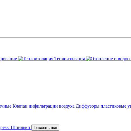
ирование
Теплоизоляция
точные
Клапан инфильтрации воздуха
Диффузоры пластиковые у
орезы
Шпильки
Показать все