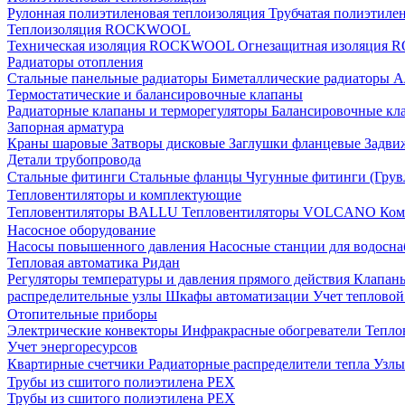
Рулонная полиэтиленовая теплоизоляция
Трубчатая полиэтиле
Теплоизоляция ROCKWOOL
Техническая изоляция ROCKWOOL
Огнезащитная изоляци
Радиаторы отопления
Стальные панельные радиаторы
Биметаллические радиаторы
А
Термостатические и балансировочные клапаны
Радиаторные клапаны и терморегуляторы
Балансировочные кл
Запорная арматура
Краны шаровые
Затворы дисковые
Заглушки фланцевые
Задви
Детали трубопровода
Стальные фитинги
Стальные фланцы
Чугунные фитинги (Грув
Тепловентиляторы и комплектующие
Тепловентиляторы BALLU
Тепловентиляторы VOLCANO
Ком
Насосное оборудование
Насосы повышенного давления
Насосные станции для водосн
Тепловая автоматика Ридан
Регуляторы температуры и давления прямого действия
Клапан
распределительные узлы
Шкафы автоматизации
Учет теплово
Отопительные приборы
Электрические конвекторы
Инфракрасные обогреватели
Тепло
Учет энергоресурсов
Квартирные счетчики
Радиаторные распределители тепла
Узлы
Трубы из сшитого полиэтилена PEX
Трубы из сшитого полиэтилена PEX