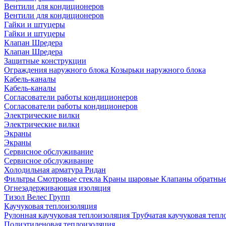
Вентили для кондиционеров
Вентили для кондиционеров
Гайки и штуцеры
Гайки и штуцеры
Клапан Шредера
Клапан Шредера
Защитные конструкции
Ограждения наружного блока
Козырьки наружного блока
Кабель-каналы
Кабель-каналы
Согласователи работы кондиционеров
Согласователи работы кондиционеров
Электрические вилки
Электрические вилки
Экраны
Экраны
Сервисное обслуживание
Сервисное обслуживание
Холодильная арматура Ридан
Фильтры
Смотровые стекла
Краны шаровые
Клапаны обратны
Огнезадерживающая изоляция
Тизол
Велес Групп
Каучуковая теплоизоляция
Рулонная каучуковая теплоизоляция
Трубчатая каучуковая теп
Полиэтиленовая теплоизоляция