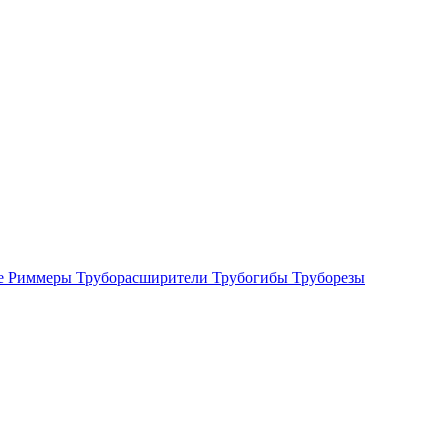
е
Риммеры
Труборасширители
Трубогибы
Труборезы