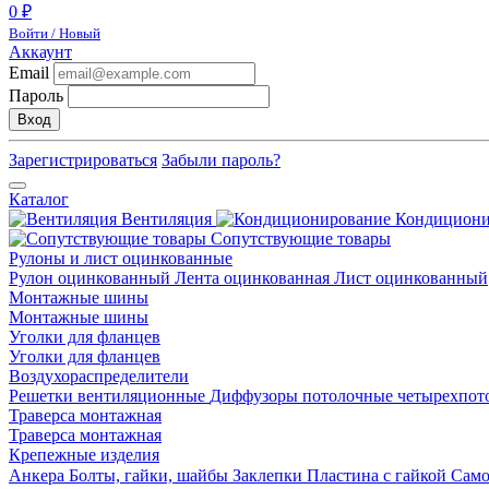
0 ₽
Войти / Новый
Аккаунт
Email
Пароль
Вход
Зарегистрироваться
Забыли пароль?
Каталог
Вентиляция
Кондицион
Сопутствующие товары
Рулоны и лист оцинкованные
Рулон оцинкованный
Лента оцинкованная
Лист оцинкованный
Монтажные шины
Монтажные шины
Уголки для фланцев
Уголки для фланцев
Воздухораспределители
Решетки вентиляционные
Диффузоры потолочные четырехпо
Траверса монтажная
Траверса монтажная
Крепежные изделия
Анкера
Болты, гайки, шайбы
Заклепки
Пластина с гайкой
Сам