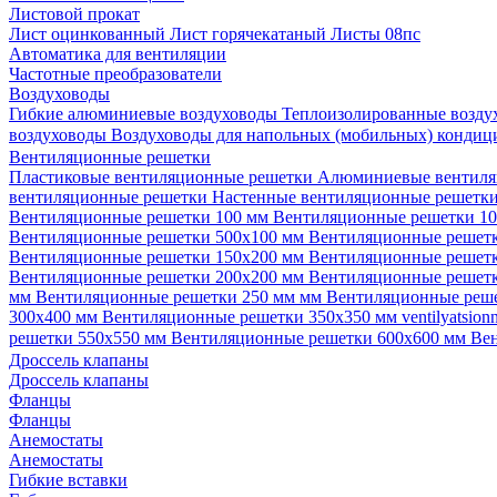
Листовой прокат
Лист оцинкованный
Лист горячекатаный
Листы 08пс
Автоматика для вентиляции
Частотные преобразователи
Воздуховоды
Гибкие алюминиевые воздуховоды
Теплоизолированные возд
воздуховоды
Воздуховоды для напольных (мобильных) конди
Вентиляционные решетки
Пластиковые вентиляционные решетки
Алюминиевые вентиля
вентиляционные решетки
Настенные вентиляционные решетк
Вентиляционные решетки 100 мм
Вентиляционные решетки 1
Вентиляционные решетки 500х100 мм
Вентиляционные решет
Вентиляционные решетки 150х200 мм
Вентиляционные решет
Вентиляционные решетки 200х200 мм
Вентиляционные решет
мм
Вентиляционные решетки 250 мм мм
Вентиляционные реш
300х400 мм
Вентиляционные решетки 350х350 мм
ventilyatsio
решетки 550х550 мм
Вентиляционные решетки 600х600 мм
Ве
Дроссель клапаны
Дроссель клапаны
Фланцы
Фланцы
Анемостаты
Анемостаты
Гибкие вставки