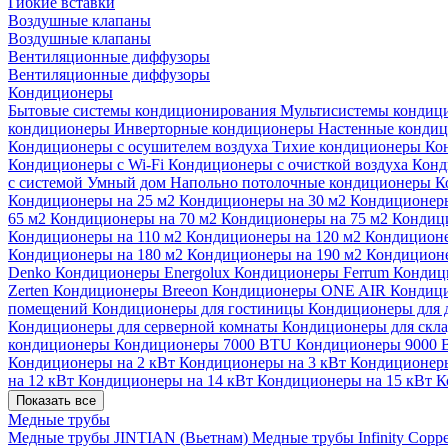
Гибкие вставки
Воздушные клапаны
Воздушные клапаны
Вентиляционные диффузоры
Вентиляционные диффузоры
Кондиционеры
Бытовые системы кондиционирования
Мультисистемы кондиц
кондиционеры
Инверторные кондиционеры
Настенные конди
Кондиционеры с осушителем воздуха
Тихие кондиционеры
Ко
Кондиционеры с Wi-Fi
Кондиционеры с очисткой воздуха
Конд
с системой Умный дом
Напольно потолочные кондиционеры
К
Кондиционеры на 25 м2
Кондиционеры на 30 м2
Кондиционеры
65 м2
Кондиционеры на 70 м2
Кондиционеры на 75 м2
Кондиц
Кондиционеры на 110 м2
Кондиционеры на 120 м2
Кондиционе
Кондиционеры на 180 м2
Кондиционеры на 190 м2
Кондиционе
Denko
Кондиционеры Energolux
Кондиционеры Ferrum
Кондиц
Zerten
Кондиционеры Breeon
Кондиционеры ONE AIR
Кондици
помещений
Кондиционеры для гостиницы
Кондиционеры для 
Кондиционеры для серверной комнаты
Кондиционеры для скл
кондиционеры
Кондиционеры 7000 BTU
Кондиционеры 9000
Кондиционеры на 2 кВт
Кондиционеры на 3 кВт
Кондиционеры
на 12 кВт
Кондиционеры на 14 кВт
Кондиционеры на 15 кВт
К
Показать все
Медные трубы
Медные трубы JINTIAN (Вьетнам)
Медные трубы Infinity Copp