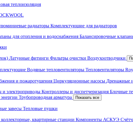
новая теплоизоляция
я ROCKWOOL
люминиевые радиаторы
Комплектующие для радиаторов
апаны для отопления и водоснабжения
Балансировочные клапаны
жки
лок)
Латунные фитинги
Фильтры очистки
Воздухоотводчики
П
плектующие
Водяные тепловентиляторы
Тепловентиляторы Roy
абжения и пожаротушения
Циркуляционные насосы
Дренажные 
ы и электроприводы
Контроллеры и диспетчеризация
Блочные т
й энергии
Трубопроводная арматура
Показать все
вые завесы
Тепловые пушки
 коллекторные, квартирные станции
Компоненты АСКУЭ
Счётч