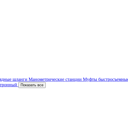
ядные шланги
Манометрические станции
Муфты быстросъемны
ектронный
Показать все