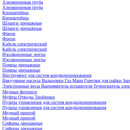
Алюминиевая труба
Алюминиевая труба
Кронштейны
Кронштейны
Шланги дренажные
Шланги дренажные
Фреон
Фреон
Кабель электрический
Кабель электрический
Изоляционные ленты
Изоляционные ленты
Помпы дренажные
Помпы дренажные
Инструмент для систем кондиционирования
Вакуумные насосы
Вальцовки
Газ Mapp
Горелки для пайки
Зар
Электронные весы
Выпрямитель испарителя
Течеискатель эл
Медные фитинги
Муфты
Отводы
Тройники
Пульты управления для систем кондиционирования
Пульты управления для систем кондиционирования
Медный припой
Медный припой
Сифоны дренажные
Сифоны дренажные