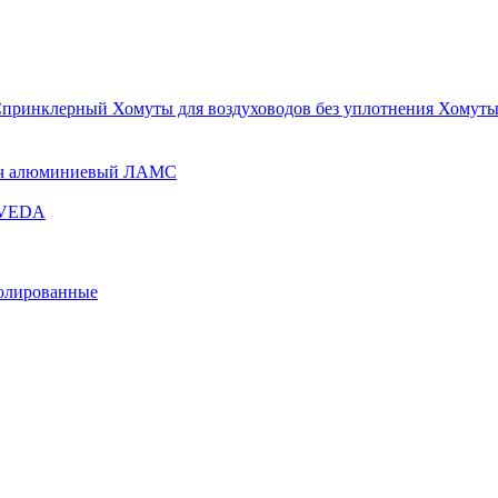
Спринклерный
Хомуты для воздуховодов без уплотнения
Хомуты
ч алюминиевый ЛАМС
и VEDA
золированные