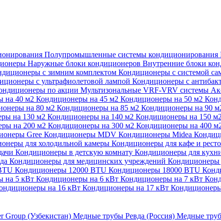
ионирования
Полупромышленные системы кондиционирования
ционеры
Наружные блоки кондиционеров
Внутренние блоки ко
ндиционеры с зимним комплектом
Кондиционеры с системой са
иционеры с ультрафиолетовой лампой
Кондиционеры с антибак
ондиционеры по акции
Мультизональные VRF-VRV системы
Ак
 на 40 м2
Кондиционеры на 45 м2
Кондиционеры на 50 м2
Конд
ионеры на 80 м2
Кондиционеры на 85 м2
Кондиционеры на 90 
ры на 130 м2
Кондиционеры на 140 м2
Кондиционеры на 150 м
ры на 200 м2
Кондиционеры на 300 м2
Кондиционеры на 400 м
ионеры Gree
Кондиционеры MDV
Кондиционеры Midea
Кондиц
онеры для холодильной камеры
Кондиционеры для кафе и рест
дачи
Кондиционеры в детскую комнату
Кондиционеры для кухн
ада
Кондиционеры для медицинских учреждений
Кондиционеры 
 BTU
Кондиционеры 12000 BTU
Кондиционеры 18000 BTU
Конд
 на 5 кВт
Кондиционеры на 6 кВт
Кондиционеры на 7 кВт
Конд
ондиционеры на 16 кВт
Кондиционеры на 17 кВт
Кондиционеры
er Group (Узбекистан)
Медные трубы Ревда (Россия)
Медные труб