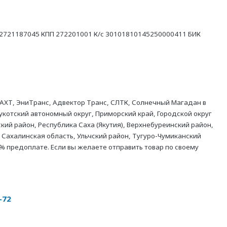
21187045 КПП 272201001 К/с 30101810145250000411 БИК
АХТ, ЭниТранс, Адвектор Транс, СЛТК, Солнечный Магадан в
укотский автономный округ, Приморский край, Городской округ
кий район, Республика Саха (Якутия), Верхнебуреинский район,
 Сахалинская область, Ульчский район, Тугуро-Чумиканский
% предоплате. Если вы желаете отправить товар по своему
-72