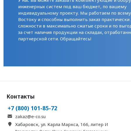
У нас вы можете заказать комплектующие и обору
инженерных систем под ваш бюджет, по вашему
индивидуальному проекту. Мы работаем по всем
Востоку и способны выполнить заказ практически
сложности в максимально сжатые сроки и по выго
за счет наличия продукции на складах, отработанн
партнерской сети. Обращайтесь!
Контакты
+7 (800) 101-85-72
zakaz@e-co.su
Хабаровск, ул. Карла Маркса, 166, литер И