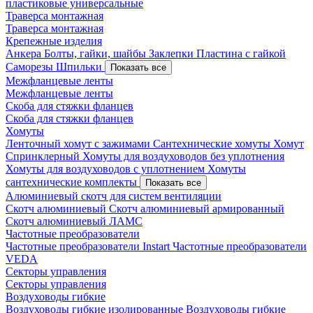
пластиковые универсальные
Траверса монтажная
Траверса монтажная
Крепежные изделия
Анкера
Болты, гайки, шайбы
Заклепки
Пластина с гайкой
Саморезы
Шпильки
Показать все
Межфланцевые ленты
Межфланцевые ленты
Скоба для стяжки фланцев
Скоба для стяжки фланцев
Хомуты
Ленточный хомут с зажимами
Сантехнические хомуты
Хомут
Спринклерный
Хомуты для воздуховодов без уплотнения
Хомуты для воздуховодов с уплотнением
Хомуты
сантехнические комплекты
Показать все
Алюминиевый скотч для систем вентиляции
Скотч алюминиевый
Скотч алюминиевый армированный
Скотч алюминиевый ЛАМС
Частотные преобразователи
Частотные преобразователи Instart
Частотные преобразователи
VEDA
Секторы управления
Секторы управления
Воздуховоды гибкие
Воздуховоды гибкие изолированные
Воздуховоды гибкие