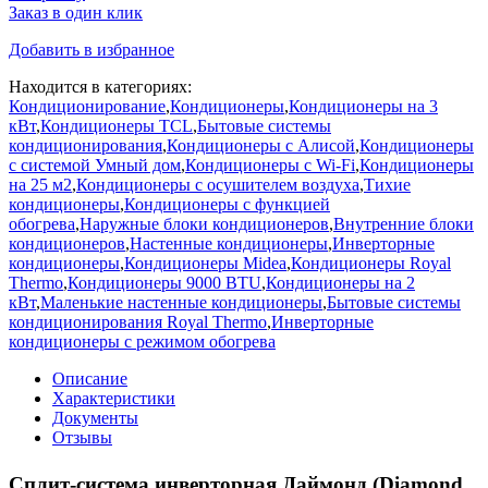
Заказ в один клик
Добавить в избранное
Находится в категориях:
Кондиционирование
,
Кондиционеры
,
Кондиционеры на 3
кВт
,
Кондиционеры TCL
,
Бытовые системы
кондиционирования
,
Кондиционеры с Алисой
,
Кондиционеры
с системой Умный дом
,
Кондиционеры с Wi-Fi
,
Кондиционеры
на 25 м2
,
Кондиционеры с осушителем воздуха
,
Тихие
кондиционеры
,
Кондиционеры с функцией
обогрева
,
Наружные блоки кондиционеров
,
Внутренние блоки
кондиционеров
,
Настенные кондиционеры
,
Инверторные
кондиционеры
,
Кондиционеры Midea
,
Кондиционеры Royal
Thermo
,
Кондиционеры 9000 BTU
,
Кондиционеры на 2
кВт
,
Маленькие настенные кондиционеры
,
Бытовые системы
кондиционирования Royal Thermo
,
Инверторные
кондиционеры с режимом обогрева
Описание
Характеристики
Документы
Отзывы
Сплит-система инверторная Даймонд (Diamond