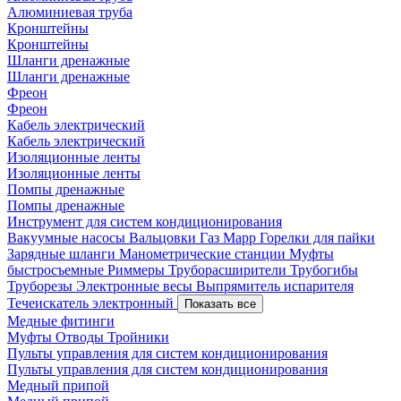
Алюминиевая труба
Кронштейны
Кронштейны
Шланги дренажные
Шланги дренажные
Фреон
Фреон
Кабель электрический
Кабель электрический
Изоляционные ленты
Изоляционные ленты
Помпы дренажные
Помпы дренажные
Инструмент для систем кондиционирования
Вакуумные насосы
Вальцовки
Газ Mapp
Горелки для пайки
Зарядные шланги
Манометрические станции
Муфты
быстросъемные
Риммеры
Труборасширители
Трубогибы
Труборезы
Электронные весы
Выпрямитель испарителя
Течеискатель электронный
Показать все
Медные фитинги
Муфты
Отводы
Тройники
Пульты управления для систем кондиционирования
Пульты управления для систем кондиционирования
Медный припой