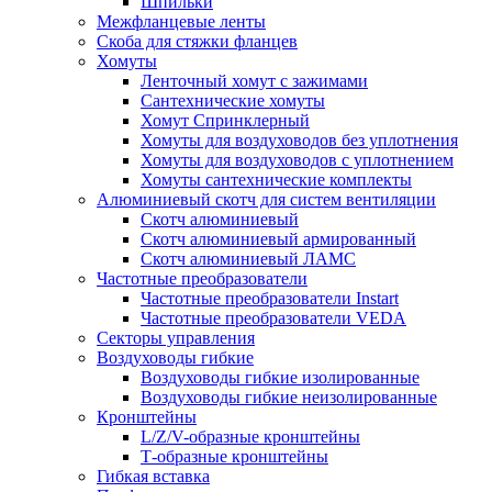
Шпильки
Межфланцевые ленты
Скоба для стяжки фланцев
Хомуты
Ленточный хомут с зажимами
Сантехнические хомуты
Хомут Спринклерный
Хомуты для воздуховодов без уплотнения
Хомуты для воздуховодов с уплотнением
Хомуты сантехнические комплекты
Алюминиевый скотч для систем вентиляции
Скотч алюминиевый
Скотч алюминиевый армированный
Скотч алюминиевый ЛАМС
Частотные преобразователи
Частотные преобразователи Instart
Частотные преобразователи VEDA
Секторы управления
Воздуховоды гибкие
Воздуховоды гибкие изолированные
Воздуховоды гибкие неизолированные
Кронштейны
L/Z/V-образные кронштейны
Т-образные кронштейны
Гибкая вставка