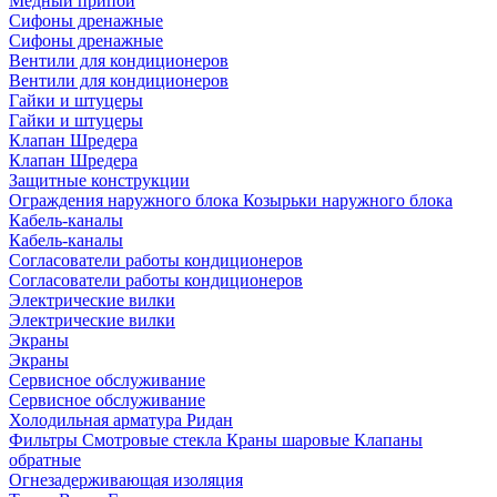
Медный припой
Сифоны дренажные
Сифоны дренажные
Вентили для кондиционеров
Вентили для кондиционеров
Гайки и штуцеры
Гайки и штуцеры
Клапан Шредера
Клапан Шредера
Защитные конструкции
Ограждения наружного блока
Козырьки наружного блока
Кабель-каналы
Кабель-каналы
Согласователи работы кондиционеров
Согласователи работы кондиционеров
Электрические вилки
Электрические вилки
Экраны
Экраны
Сервисное обслуживание
Сервисное обслуживание
Холодильная арматура Ридан
Фильтры
Смотровые стекла
Краны шаровые
Клапаны
обратные
Огнезадерживающая изоляция