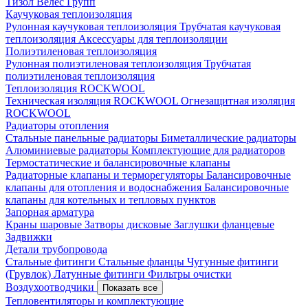
Тизол
Велес Групп
Каучуковая теплоизоляция
Рулонная каучуковая теплоизоляция
Трубчатая каучуковая
теплоизоляция
Аксессуары для теплоизоляции
Полиэтиленовая теплоизоляция
Рулонная полиэтиленовая теплоизоляция
Трубчатая
полиэтиленовая теплоизоляция
Теплоизоляция ROCKWOOL
Техническая изоляция ROCKWOOL
Огнезащитная изоляция
ROCKWOOL
Радиаторы отопления
Стальные панельные радиаторы
Биметаллические радиаторы
Алюминиевые радиаторы
Комплектующие для радиаторов
Термостатические и балансировочные клапаны
Радиаторные клапаны и терморегуляторы
Балансировочные
клапаны для отопления и водоснабжения
Балансировочные
клапаны для котельных и тепловых пунктов
Запорная арматура
Краны шаровые
Затворы дисковые
Заглушки фланцевые
Задвижки
Детали трубопровода
Стальные фитинги
Стальные фланцы
Чугунные фитинги
(Грувлок)
Латунные фитинги
Фильтры очистки
Воздухоотводчики
Показать все
Тепловентиляторы и комплектующие