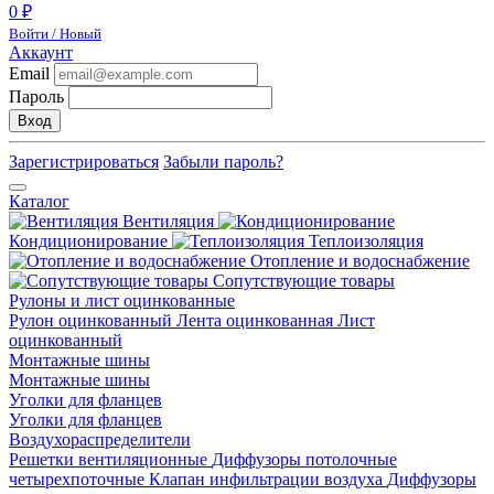
0 ₽
Войти / Новый
Аккаунт
Email
Пароль
Вход
Зарегистрироваться
Забыли пароль?
Каталог
Вентиляция
Кондиционирование
Теплоизоляция
Отопление и водоснабжение
Сопутствующие товары
Рулоны и лист оцинкованные
Рулон оцинкованный
Лента оцинкованная
Лист
оцинкованный
Монтажные шины
Монтажные шины
Уголки для фланцев
Уголки для фланцев
Воздухораспределители
Решетки вентиляционные
Диффузоры потолочные
четырехпоточные
Клапан инфильтрации воздуха
Диффузоры