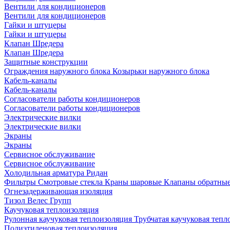
Вентили для кондиционеров
Вентили для кондиционеров
Гайки и штуцеры
Гайки и штуцеры
Клапан Шредера
Клапан Шредера
Защитные конструкции
Ограждения наружного блока
Козырьки наружного блока
Кабель-каналы
Кабель-каналы
Согласователи работы кондиционеров
Согласователи работы кондиционеров
Электрические вилки
Электрические вилки
Экраны
Экраны
Сервисное обслуживание
Сервисное обслуживание
Холодильная арматура Ридан
Фильтры
Смотровые стекла
Краны шаровые
Клапаны обратны
Огнезадерживающая изоляция
Тизол
Велес Групп
Каучуковая теплоизоляция
Рулонная каучуковая теплоизоляция
Трубчатая каучуковая теп
Полиэтиленовая теплоизоляция