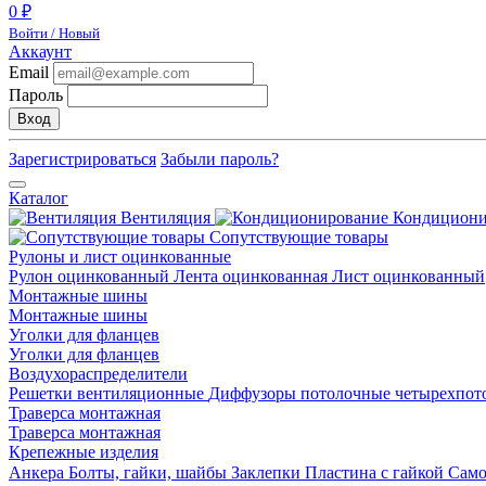
0 ₽
Войти / Новый
Аккаунт
Email
Пароль
Вход
Зарегистрироваться
Забыли пароль?
Каталог
Вентиляция
Кондицион
Сопутствующие товары
Рулоны и лист оцинкованные
Рулон оцинкованный
Лента оцинкованная
Лист оцинкованный
Монтажные шины
Монтажные шины
Уголки для фланцев
Уголки для фланцев
Воздухораспределители
Решетки вентиляционные
Диффузоры потолочные четырехпо
Траверса монтажная
Траверса монтажная
Крепежные изделия
Анкера
Болты, гайки, шайбы
Заклепки
Пластина с гайкой
Сам