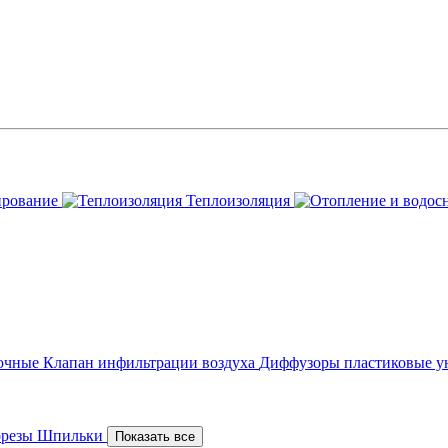
ирование
Теплоизоляция
точные
Клапан инфильтрации воздуха
Диффузоры пластиковые у
орезы
Шпильки
Показать все