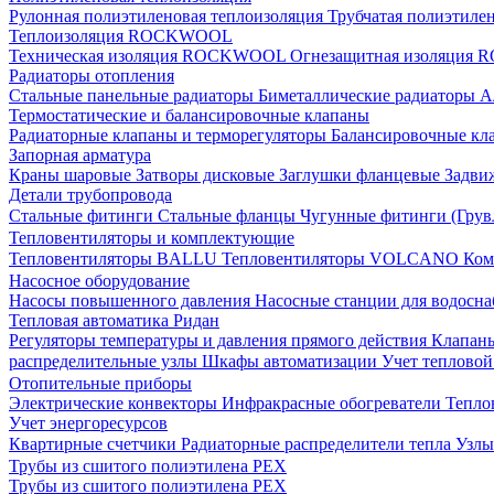
Рулонная полиэтиленовая теплоизоляция
Трубчатая полиэтиле
Теплоизоляция ROCKWOOL
Техническая изоляция ROCKWOOL
Огнезащитная изоляци
Радиаторы отопления
Стальные панельные радиаторы
Биметаллические радиаторы
А
Термостатические и балансировочные клапаны
Радиаторные клапаны и терморегуляторы
Балансировочные кл
Запорная арматура
Краны шаровые
Затворы дисковые
Заглушки фланцевые
Задви
Детали трубопровода
Стальные фитинги
Стальные фланцы
Чугунные фитинги (Грув
Тепловентиляторы и комплектующие
Тепловентиляторы BALLU
Тепловентиляторы VOLCANO
Ком
Насосное оборудование
Насосы повышенного давления
Насосные станции для водосн
Тепловая автоматика Ридан
Регуляторы температуры и давления прямого действия
Клапан
распределительные узлы
Шкафы автоматизации
Учет теплово
Отопительные приборы
Электрические конвекторы
Инфракрасные обогреватели
Тепло
Учет энергоресурсов
Квартирные счетчики
Радиаторные распределители тепла
Узлы
Трубы из сшитого полиэтилена PEX
Трубы из сшитого полиэтилена PEX