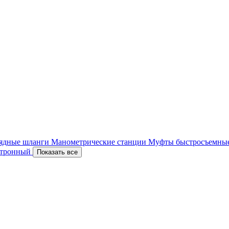
ядные шланги
Манометрические станции
Муфты быстросъемны
ектронный
Показать все