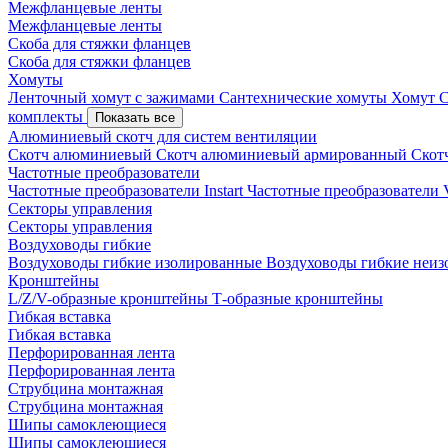
Межфланцевые ленты
Межфланцевые ленты
Скоба для стяжки фланцев
Скоба для стяжки фланцев
Хомуты
Ленточный хомут с зажимами
Сантехнические хомуты
Хомут 
комплекты
Показать все
Алюминиевый скотч для систем вентиляции
Скотч алюминиевый
Скотч алюминиевый армированный
Скот
Частотные преобразователи
Частотные преобразователи Instart
Частотные преобразовател
Секторы управления
Секторы управления
Воздуховоды гибкие
Воздуховоды гибкие изолированные
Воздуховоды гибкие неи
Кронштейны
L/Z/V-образные кронштейны
Т-образные кронштейны
Гибкая вставка
Гибкая вставка
Перфорированная лента
Перфорированная лента
Струбцина монтажная
Струбцина монтажная
Шипы самоклеющиеся
Шипы самоклеющиеся