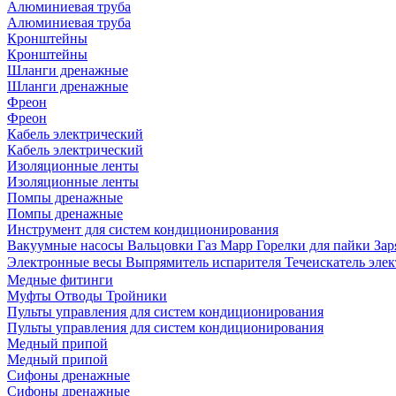
Алюминиевая труба
Алюминиевая труба
Кронштейны
Кронштейны
Шланги дренажные
Шланги дренажные
Фреон
Фреон
Кабель электрический
Кабель электрический
Изоляционные ленты
Изоляционные ленты
Помпы дренажные
Помпы дренажные
Инструмент для систем кондиционирования
Вакуумные насосы
Вальцовки
Газ Mapp
Горелки для пайки
Зар
Электронные весы
Выпрямитель испарителя
Течеискатель эл
Медные фитинги
Муфты
Отводы
Тройники
Пульты управления для систем кондиционирования
Пульты управления для систем кондиционирования
Медный припой
Медный припой
Сифоны дренажные
Сифоны дренажные