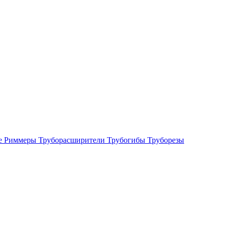
е
Риммеры
Труборасширители
Трубогибы
Труборезы