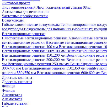
Листовой прокат
Лист оцинкованный
Лист горячекатаный
Листы 08пс
Автоматика для вентиляции
Частотные преобразователи
Воздуховоды
Гибкие алюминиевые воздуховоды
Теплоизолированные возд
воздуховоды
Воздуховоды для напольных (мобильных) конди
Вентиляционные решетки
Пластиковые вентиляционные решетки
Алюминиевые вентиля
вентиляционные решетки
Настенные вентиляционные решетк
Вентиляционные решетки 100 мм
Вентиляционные решетки 1
Вентиляционные решетки 500х100 мм
Вентиляционные решет
Вентиляционные решетки 150х200 мм
Вентиляционные решет
Вентиляционные решетки 200х200 мм
Вентиляционные решет
мм
Вентиляционные решетки 250 мм мм
Вентиляционные реш
300х400 мм
Вентиляционные решетки 350х350 мм
ventilyatsio
решетки 550х550 мм
Вентиляционные решетки 600х600 мм
Ве
Дроссель клапаны
Дроссель клапаны
Фланцы
Фланцы
Анемостаты
Анемостаты
Гибкие вставки