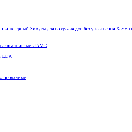
Спринклерный
Хомуты для воздуховодов без уплотнения
Хомуты
ч алюминиевый ЛАМС
и VEDA
золированные