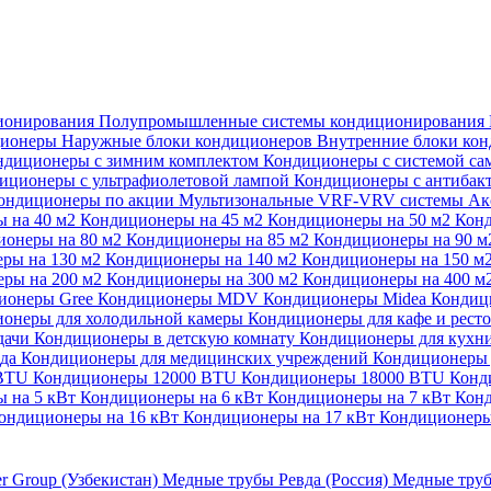
ионирования
Полупромышленные системы кондиционирования
ционеры
Наружные блоки кондиционеров
Внутренние блоки ко
ндиционеры с зимним комплектом
Кондиционеры с системой са
иционеры с ультрафиолетовой лампой
Кондиционеры с антибак
ондиционеры по акции
Мультизональные VRF-VRV системы
Ак
 на 40 м2
Кондиционеры на 45 м2
Кондиционеры на 50 м2
Конд
ионеры на 80 м2
Кондиционеры на 85 м2
Кондиционеры на 90 
ры на 130 м2
Кондиционеры на 140 м2
Кондиционеры на 150 м
ры на 200 м2
Кондиционеры на 300 м2
Кондиционеры на 400 м
ионеры Gree
Кондиционеры MDV
Кондиционеры Midea
Кондиц
онеры для холодильной камеры
Кондиционеры для кафе и рест
дачи
Кондиционеры в детскую комнату
Кондиционеры для кухн
ада
Кондиционеры для медицинских учреждений
Кондиционеры 
 BTU
Кондиционеры 12000 BTU
Кондиционеры 18000 BTU
Конд
 на 5 кВт
Кондиционеры на 6 кВт
Кондиционеры на 7 кВт
Конд
ондиционеры на 16 кВт
Кондиционеры на 17 кВт
Кондиционеры
er Group (Узбекистан)
Медные трубы Ревда (Россия)
Медные труб