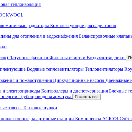
новая теплоизоляция
я ROCKWOOL
люминиевые радиаторы
Комплектующие для радиаторов
апаны для отопления и водоснабжения
Балансировочные клапаны
жки
лок)
Латунные фитинги
Фильтры очистки
Воздухоотводчики
П
плектующие
Водяные тепловентиляторы
Тепловентиляторы Roy
абжения и пожаротушения
Циркуляционные насосы
Дренажные 
ы и электроприводы
Контроллеры и диспетчеризация
Блочные т
й энергии
Трубопроводная арматура
Показать все
вые завесы
Тепловые пушки
 коллекторные, квартирные станции
Компоненты АСКУЭ
Счётч