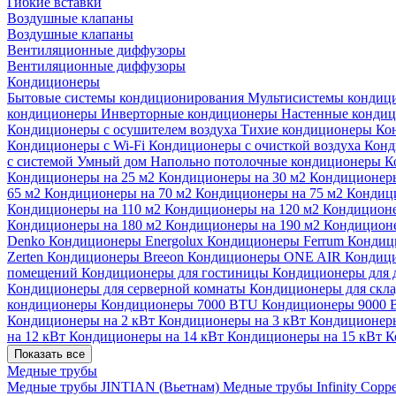
Гибкие вставки
Воздушные клапаны
Воздушные клапаны
Вентиляционные диффузоры
Вентиляционные диффузоры
Кондиционеры
Бытовые системы кондиционирования
Мультисистемы кондиц
кондиционеры
Инверторные кондиционеры
Настенные конди
Кондиционеры с осушителем воздуха
Тихие кондиционеры
Ко
Кондиционеры с Wi-Fi
Кондиционеры с очисткой воздуха
Конд
с системой Умный дом
Напольно потолочные кондиционеры
К
Кондиционеры на 25 м2
Кондиционеры на 30 м2
Кондиционеры
65 м2
Кондиционеры на 70 м2
Кондиционеры на 75 м2
Кондиц
Кондиционеры на 110 м2
Кондиционеры на 120 м2
Кондиционе
Кондиционеры на 180 м2
Кондиционеры на 190 м2
Кондиционе
Denko
Кондиционеры Energolux
Кондиционеры Ferrum
Кондиц
Zerten
Кондиционеры Breeon
Кондиционеры ONE AIR
Кондици
помещений
Кондиционеры для гостиницы
Кондиционеры для 
Кондиционеры для серверной комнаты
Кондиционеры для скл
кондиционеры
Кондиционеры 7000 BTU
Кондиционеры 9000
Кондиционеры на 2 кВт
Кондиционеры на 3 кВт
Кондиционеры
на 12 кВт
Кондиционеры на 14 кВт
Кондиционеры на 15 кВт
К
Показать все
Медные трубы
Медные трубы JINTIAN (Вьетнам)
Медные трубы Infinity Copp