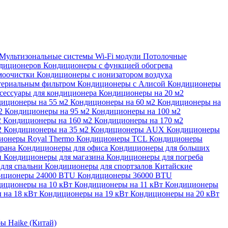
Мультизональные системы
Wi-Fi модули
Потолочные
ндиционеров
Кондиционеры с функцией обогрева
моочистки
Кондиционеры с ионизатором воздуха
териальным фильтром
Кондиционеры с Алисой
Кондиционеры
сессуары для кондиционера
Кондиционеры на 20 м2
иционеры на 55 м2
Кондиционеры на 60 м2
Кондиционеры на
м2
Кондиционеры на 95 м2
Кондиционеры на 100 м2
2
Кондиционеры на 160 м2
Кондиционеры на 170 м2
2
Кондиционеры на 35 м2
Кондиционеры AUX
Кондиционеры
ионеры Royal Thermo
Кондиционеры TCL
Кондиционеры
орана
Кондиционеры для офиса
Кондиционеры для больших
и
Кондиционеры для магазина
Кондиционеры для погреба
для спальни
Кондиционеры для спортзалов
Китайские
иционеры 24000 BTU
Кондиционеры 36000 BTU
иционеры на 10 кВт
Кондиционеры на 11 кВт
Кондиционеры
 на 18 кВт
Кондиционеры на 19 кВт
Кондиционеры на 20 кВт
ы Haike (Китай)