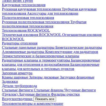
Тизол
Велес Групп
Каучуковая теплоизоляция
Рулонная каучуковая теплоизоляция
Трубчатая каучуковая
теплоизоляция
Аксессуары для теплоизоляции
Полиэтиленовая теплоизоляция
Рулонная полиэтиленовая теплоизоляция
Трубчатая
полиэтиленовая теплоизоляция
Теплоизоляция ROCKWOOL
Техническая изоляция ROCKWOOL
Огнезащитная изоляция
ROCKWOOL
Радиаторы отопления
Стальные панельные радиаторы
Биметаллические радиаторы
Алюминиевые радиаторы
Комплектующие для радиаторов
Термостатические и балансировочные клапаны
Радиаторные клапаны и терморегуляторы
Балансировочные
клапаны для отопления и водоснабжения
Балансировочные
клапаны для котельных и тепловых пунктов
Запорная арматура
Краны шаровые
Затворы дисковые
Заглушки фланцевые
Задвижки
Детали трубопровода
Стальные фитинги
Стальные фланцы
Чугунные фитинги
(Грувлок)
Латунные фитинги
Фильтры очистки
Воздухоотводчики
Показать все
Тепловентиляторы и комплектующие