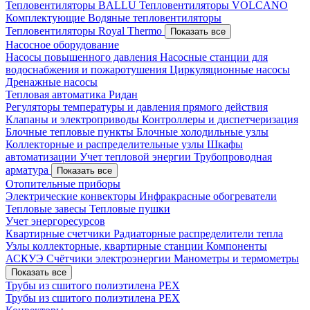
Тепловентиляторы BALLU
Тепловентиляторы VOLCANO
Комплектующие
Водяные тепловентиляторы
Тепловентиляторы Royal Thermo
Показать все
Насосное оборудование
Насосы повышенного давления
Насосные станции для
водоснабжения и пожаротушения
Циркуляционные насосы
Дренажные насосы
Тепловая автоматика Ридан
Регуляторы температуры и давления прямого действия
Клапаны и электроприводы
Контроллеры и диспетчеризация
Блочные тепловые пункты
Блочные холодильные узлы
Коллекторные и распределительные узлы
Шкафы
автоматизации
Учет тепловой энергии
Трубопроводная
арматура
Показать все
Отопительные приборы
Электрические конвекторы
Инфракрасные обогреватели
Тепловые завесы
Тепловые пушки
Учет энергоресурсов
Квартирные счетчики
Радиаторные распределители тепла
Узлы коллекторные, квартирные станции
Компоненты
АСКУЭ
Счётчики электроэнергии
Манометры и термометры
Показать все
Трубы из сшитого полиэтилена PEX
Трубы из сшитого полиэтилена PEX