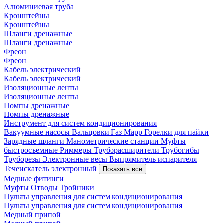
Алюминиевая труба
Кронштейны
Кронштейны
Шланги дренажные
Шланги дренажные
Фреон
Фреон
Кабель электрический
Кабель электрический
Изоляционные ленты
Изоляционные ленты
Помпы дренажные
Помпы дренажные
Инструмент для систем кондиционирования
Вакуумные насосы
Вальцовки
Газ Mapp
Горелки для пайки
Зарядные шланги
Манометрические станции
Муфты
быстросъемные
Риммеры
Труборасширители
Трубогибы
Труборезы
Электронные весы
Выпрямитель испарителя
Течеискатель электронный
Показать все
Медные фитинги
Муфты
Отводы
Тройники
Пульты управления для систем кондиционирования
Пульты управления для систем кондиционирования
Медный припой