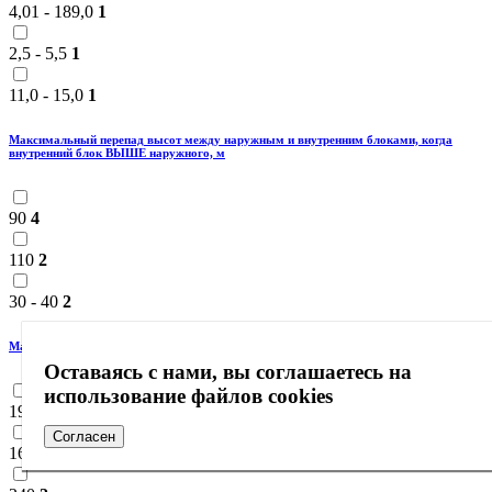
4,01 - 189,0
1
2,5 - 5,5
1
11,0 - 15,0
1
Максимальный перепад высот между наружным и внутренним блоками, когда
внутренний блок ВЫШЕ наружного, м
90
4
110
2
30 - 40
2
Максимальная длина между наружным и внутренним блоками, м
Оставаясь с нами, вы соглашаетесь на
использование файлов cookies
190
1
Согласен
165
3