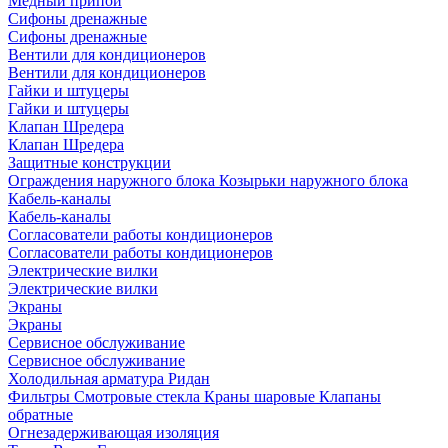
Медный припой
Сифоны дренажные
Сифоны дренажные
Вентили для кондиционеров
Вентили для кондиционеров
Гайки и штуцеры
Гайки и штуцеры
Клапан Шредера
Клапан Шредера
Защитные конструкции
Ограждения наружного блока
Козырьки наружного блока
Кабель-каналы
Кабель-каналы
Согласователи работы кондиционеров
Согласователи работы кондиционеров
Электрические вилки
Электрические вилки
Экраны
Экраны
Сервисное обслуживание
Сервисное обслуживание
Холодильная арматура Ридан
Фильтры
Смотровые стекла
Краны шаровые
Клапаны
обратные
Огнезадерживающая изоляция