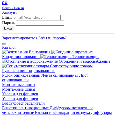
0 ₽
Войти / Новый
Аккаунт
Email
Пароль
Вход
Зарегистрироваться
Забыли пароль?
Каталог
Вентиляция
Кондиционирование
Теплоизоляция
Отопление и водоснабжение
Сопутствующие товары
Рулоны и лист оцинкованные
Рулон оцинкованный
Лента оцинкованная
Лист
оцинкованный
Монтажные шины
Монтажные шины
Уголки для фланцев
Уголки для фланцев
Воздухораспределители
Решетки вентиляционные
Диффузоры потолочные
четырехпоточные
Клапан инфильтрации воздуха
Диффузоры