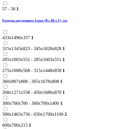
57 - 58
1
Размеры внутреннего блока (В х Ш х Г), мм
433х1496х357
1
315x1343x823 - 345x1828x828
1
285x1003x551 - 285x1603x551
1
275х1008х568 - 315x1448x858
1
360х897х808 - 365х1678х808
1
268x1271x558 - 450x1686x870
1
300х700х700 - 300х700х1400
1
300x1463x756 - 650x1700x1100
2
600x700x215
1