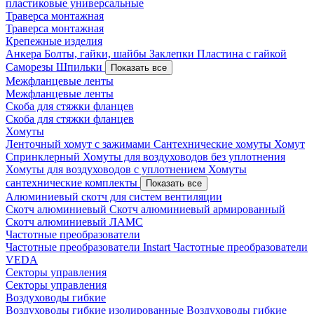
пластиковые универсальные
Траверса монтажная
Траверса монтажная
Крепежные изделия
Анкера
Болты, гайки, шайбы
Заклепки
Пластина с гайкой
Саморезы
Шпильки
Показать все
Межфланцевые ленты
Межфланцевые ленты
Скоба для стяжки фланцев
Скоба для стяжки фланцев
Хомуты
Ленточный хомут с зажимами
Сантехнические хомуты
Хомут
Спринклерный
Хомуты для воздуховодов без уплотнения
Хомуты для воздуховодов с уплотнением
Хомуты
сантехнические комплекты
Показать все
Алюминиевый скотч для систем вентиляции
Скотч алюминиевый
Скотч алюминиевый армированный
Скотч алюминиевый ЛАМС
Частотные преобразователи
Частотные преобразователи Instart
Частотные преобразователи
VEDA
Секторы управления
Секторы управления
Воздуховоды гибкие
Воздуховоды гибкие изолированные
Воздуховоды гибкие