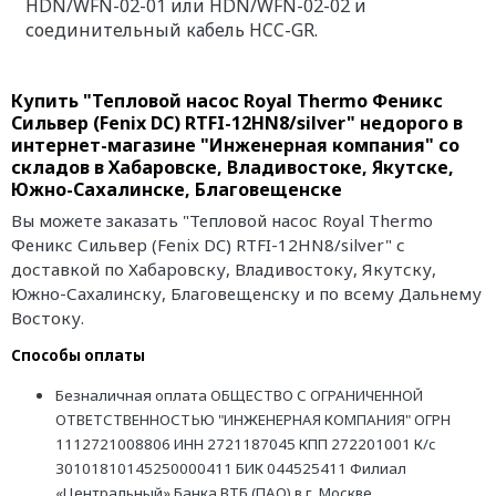
HDN/WFN-02-01 или HDN/WFN-02-02 и
соединительный кабель HCC-GR.
Купить "Тепловой насос Royal Thermo Феникс
Сильвер (Fenix DC) RTFI-12HN8/silver" недорого в
интернет-магазине "Инженерная компания" со
складов в Хабаровске, Владивостоке, Якутске,
Южно-Сахалинске, Благовещенске
Вы можете заказать "Тепловой насос Royal Thermo
Феникс Сильвер (Fenix DC) RTFI-12HN8/silver" с
доставкой по Хабаровску, Владивостоку, Якутску,
Южно-Сахалинску, Благовещенску и по всему Дальнему
Востоку.
Способы оплаты
Безналичная оплата ОБЩЕСТВО С ОГРАНИЧЕННОЙ
ОТВЕТСТВЕННОСТЬЮ "ИНЖЕНЕРНАЯ КОМПАНИЯ" ОГРН
1112721008806 ИНН 2721187045 КПП 272201001 К/с
30101810145250000411 БИК 044525411 Филиал
«Центральный» Банка ВТБ (ПАО) в г. Москве