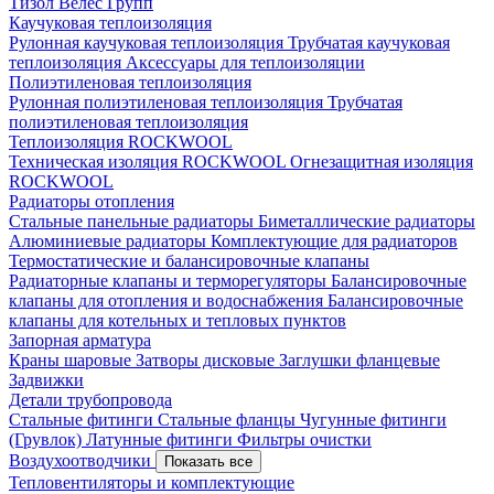
Тизол
Велес Групп
Каучуковая теплоизоляция
Рулонная каучуковая теплоизоляция
Трубчатая каучуковая
теплоизоляция
Аксессуары для теплоизоляции
Полиэтиленовая теплоизоляция
Рулонная полиэтиленовая теплоизоляция
Трубчатая
полиэтиленовая теплоизоляция
Теплоизоляция ROCKWOOL
Техническая изоляция ROCKWOOL
Огнезащитная изоляция
ROCKWOOL
Радиаторы отопления
Стальные панельные радиаторы
Биметаллические радиаторы
Алюминиевые радиаторы
Комплектующие для радиаторов
Термостатические и балансировочные клапаны
Радиаторные клапаны и терморегуляторы
Балансировочные
клапаны для отопления и водоснабжения
Балансировочные
клапаны для котельных и тепловых пунктов
Запорная арматура
Краны шаровые
Затворы дисковые
Заглушки фланцевые
Задвижки
Детали трубопровода
Стальные фитинги
Стальные фланцы
Чугунные фитинги
(Грувлок)
Латунные фитинги
Фильтры очистки
Воздухоотводчики
Показать все
Тепловентиляторы и комплектующие