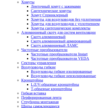
Хомуты
Ленточный хомут с зажимами
Сантехнические хомуты
Хомут Спринклерный
Хомуты для воздуховодов без уплотнения
Хомуты для воздуховодов с уплотнением
Хомуты сантехнические комплекты
Алюминиевый скотч для систем вентиляции
Скотч алюминиевый
Скотч алюминиевый армированный
Скотч алюминиевый ЛАМС
Частотные преобразователи
Частотные преобразователи Instart
Частотные преобразователи VEDA
Секторы управления
Воздуховоды гибкие
Воздуховоды гибкие изолированные
Воздуховоды гибкие неизолированные
Кронштейны
L/Z/V-образные кронштейны
Т-образные кронштейны
Гибкая вставка
Перфорированная лента
Струбцина монтажная
Шипы самоклеющиеся