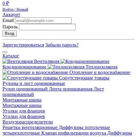
0 ₽
Войти / Новый
Аккаунт
Email
Пароль
Вход
Зарегистрироваться
Забыли пароль?
Каталог
Вентиляция
Кондиционирование
Теплоизоляция
Отопление и водоснабжение
Сопутствующие товары
Рулоны и лист оцинкованные
Рулон оцинкованный
Лента оцинкованная
Лист
оцинкованный
Монтажные шины
Монтажные шины
Уголки для фланцев
Уголки для фланцев
Воздухораспределители
Решетки вентиляционные
Диффузоры потолочные
четырехпоточные
Клапан инфильтрации воздуха
Диффузоры