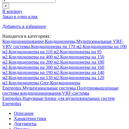
+
В корзину
Заказ в один клик
Добавить в избранное
Находится в категориях:
Кондиционирование
,
Кондиционеры
,
Мультизональные VRF-
VRV системы
,
Кондиционеры на 170 м2
,
Кондиционеры на 100
м2
,
Кондиционеры на 110 м2
,
Кондиционеры на 95
м2
,
Кондиционеры на 400 м2
,
Кондиционеры на 150
м2
,
Кондиционеры на 200 м2
,
Кондиционеры на 180
м2
,
Кондиционеры на 300 м2
,
Кондиционеры на 160
м2
,
Кондиционеры на 190 м2
,
Кондиционеры на 140
м2
,
Кондиционеры на 130 м2
,
Кондиционеры на 120
м2
,
Кондиционеры Gree
,
Кондиционеры
Energolux
,
Мультизональные системы
,
Полупромышленные
системы кондиционирования
,
VRF-системы
Energolux
,
Наружные блоки для мультизональных систем
Energolux
Описание
Характеристики
Документы
Отзывы