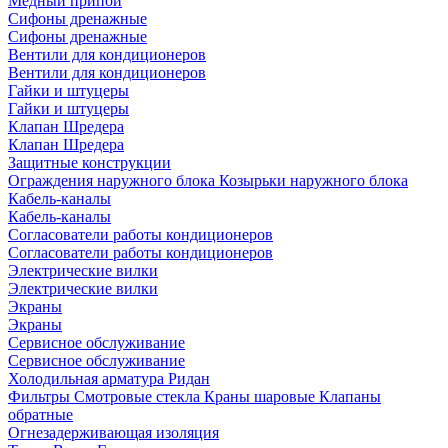
Медный припой
Сифоны дренажные
Сифоны дренажные
Вентили для кондиционеров
Вентили для кондиционеров
Гайки и штуцеры
Гайки и штуцеры
Клапан Шредера
Клапан Шредера
Защитные конструкции
Ограждения наружного блока
Козырьки наружного блока
Кабель-каналы
Кабель-каналы
Согласователи работы кондиционеров
Согласователи работы кондиционеров
Электрические вилки
Электрические вилки
Экраны
Экраны
Сервисное обслуживание
Сервисное обслуживание
Холодильная арматура Ридан
Фильтры
Смотровые стекла
Краны шаровые
Клапаны
обратные
Огнезадерживающая изоляция