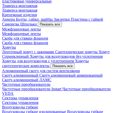
пластиковые универсальные
Траверса монтажная
Траверса монтажная
Крепежные изделия
Анкера
Болты, гайки, шайбы
Заклепки
Пластина с гайкой
Саморезы
Шпильки
Показать все
Межфланцевые ленты
Межфланцевые ленты
Скоба для стяжки фланцев
Скоба для стяжки фланцев
Хомуты
Ленточный хомут с зажимами
Сантехнические хомуты
Хомут
Спринклерный
Хомуты для воздуховодов без уплотнения
Хомуты для воздуховодов с уплотнением
Хомуты
сантехнические комплекты
Показать все
Алюминиевый скотч для систем вентиляции
Скотч алюминиевый
Скотч алюминиевый армированный
Скотч алюминиевый ЛАМС
Частотные преобразователи
Частотные преобразователи Instart
Частотные преобразователи
VEDA
Секторы управления
Секторы управления
Воздуховоды гибкие
Воздуховоды гибкие изолированные
Воздуховоды гибкие