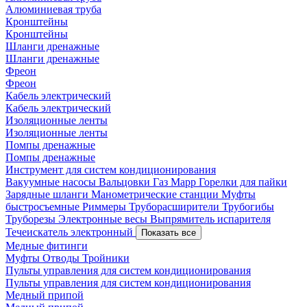
Алюминиевая труба
Кронштейны
Кронштейны
Шланги дренажные
Шланги дренажные
Фреон
Фреон
Кабель электрический
Кабель электрический
Изоляционные ленты
Изоляционные ленты
Помпы дренажные
Помпы дренажные
Инструмент для систем кондиционирования
Вакуумные насосы
Вальцовки
Газ Mapp
Горелки для пайки
Зарядные шланги
Манометрические станции
Муфты
быстросъемные
Риммеры
Труборасширители
Трубогибы
Труборезы
Электронные весы
Выпрямитель испарителя
Течеискатель электронный
Показать все
Медные фитинги
Муфты
Отводы
Тройники
Пульты управления для систем кондиционирования
Пульты управления для систем кондиционирования
Медный припой