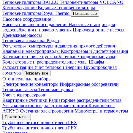
Тепловентиляторы BALLU
Тепловентиляторы VOLCANO
Комплектующие
Водяные тепловентиляторы
Тепловентиляторы Royal Thermo
Показать все
Насосное оборудование
Насосы повышенного давления
Насосные станции для
водоснабжения и пожаротушения
Циркуляционные насосы
Дренажные насосы
Тепловая автоматика Ридан
Регуляторы температуры и давления прямого действия
Клапаны и электроприводы
Контроллеры и диспетчеризация
Блочные тепловые пункты
Блочные холодильные узлы
Коллекторные и распределительные узлы
Шкафы
автоматизации
Учет тепловой энергии
Трубопроводная
арматура
Показать все
Отопительные приборы
Электрические конвекторы
Инфракрасные обогреватели
Тепловые завесы
Тепловые пушки
Учет энергоресурсов
Квартирные счетчики
Радиаторные распределители тепла
Узлы коллекторные, квартирные станции
Компоненты
АСКУЭ
Счётчики электроэнергии
Манометры и термометры
Показать все
Трубы из сшитого полиэтилена PEX
Трубы из сшитого полиэтилена PEX