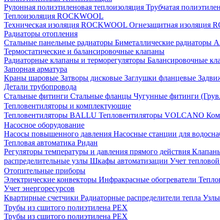
Рулонная полиэтиленовая теплоизоляция
Трубчатая полиэтиле
Теплоизоляция ROCKWOOL
Техническая изоляция ROCKWOOL
Огнезащитная изоляци
Радиаторы отопления
Стальные панельные радиаторы
Биметаллические радиаторы
А
Термостатические и балансировочные клапаны
Радиаторные клапаны и терморегуляторы
Балансировочные кл
Запорная арматура
Краны шаровые
Затворы дисковые
Заглушки фланцевые
Задви
Детали трубопровода
Стальные фитинги
Стальные фланцы
Чугунные фитинги (Грув
Тепловентиляторы и комплектующие
Тепловентиляторы BALLU
Тепловентиляторы VOLCANO
Ком
Насосное оборудование
Насосы повышенного давления
Насосные станции для водосн
Тепловая автоматика Ридан
Регуляторы температуры и давления прямого действия
Клапан
распределительные узлы
Шкафы автоматизации
Учет теплово
Отопительные приборы
Электрические конвекторы
Инфракрасные обогреватели
Тепло
Учет энергоресурсов
Квартирные счетчики
Радиаторные распределители тепла
Узлы
Трубы из сшитого полиэтилена PEX
Трубы из сшитого полиэтилена PEX