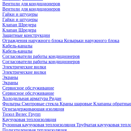
Вентили для кондиционеров
Вентили для кондиционеров
Гайки и штуцеры
Гайки и штуцеры
Клапан Шредера
Клапан Шредера
Защитные конструкции
Ограждения наружного блока
Козырьки наружного блока
Кабель-каналы
Кабель-каналы
Согласователи работы кондиционеров
Согласователи работы кондиционеров
Электрические вилки
Электрические вилки
Экраны
Экраны
Сервисное обслуживание
Сервисное обслуживание
Холодильная арматура Ридан
Фильтры
Смотровые стекла
Краны шаровые
Клапаны обратны
Огнезадерживающая изоляция
Тизол
Велес Групп
Каучуковая теплоизоляция
Рулонная каучуковая теплоизоляция
Трубчатая каучуковая теп
Полиэтиленовая теплоизоляция