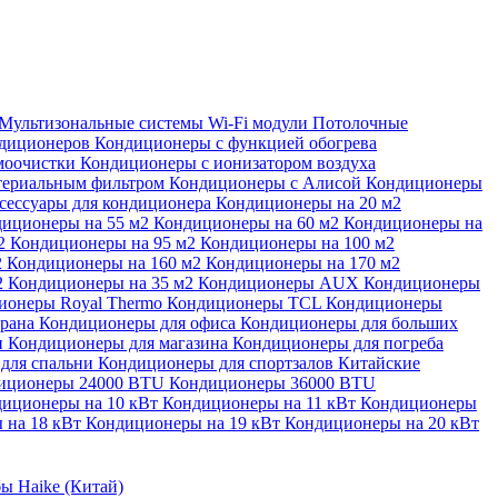
Мультизональные системы
Wi-Fi модули
Потолочные
ндиционеров
Кондиционеры с функцией обогрева
моочистки
Кондиционеры с ионизатором воздуха
териальным фильтром
Кондиционеры с Алисой
Кондиционеры
сессуары для кондиционера
Кондиционеры на 20 м2
иционеры на 55 м2
Кондиционеры на 60 м2
Кондиционеры на
м2
Кондиционеры на 95 м2
Кондиционеры на 100 м2
2
Кондиционеры на 160 м2
Кондиционеры на 170 м2
2
Кондиционеры на 35 м2
Кондиционеры AUX
Кондиционеры
ионеры Royal Thermo
Кондиционеры TCL
Кондиционеры
орана
Кондиционеры для офиса
Кондиционеры для больших
и
Кондиционеры для магазина
Кондиционеры для погреба
для спальни
Кондиционеры для спортзалов
Китайские
иционеры 24000 BTU
Кондиционеры 36000 BTU
иционеры на 10 кВт
Кондиционеры на 11 кВт
Кондиционеры
 на 18 кВт
Кондиционеры на 19 кВт
Кондиционеры на 20 кВт
ы Haike (Китай)