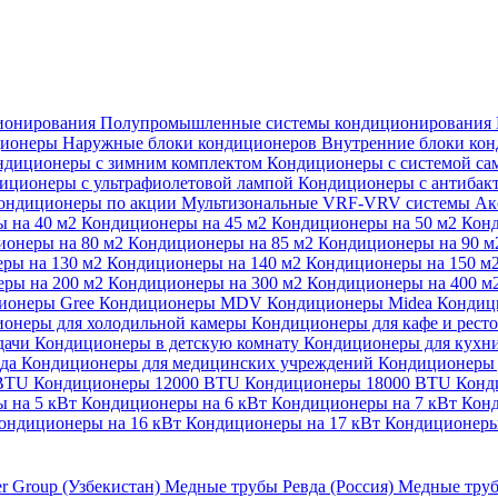
ионирования
Полупромышленные системы кондиционирования
ционеры
Наружные блоки кондиционеров
Внутренние блоки ко
ндиционеры с зимним комплектом
Кондиционеры с системой са
иционеры с ультрафиолетовой лампой
Кондиционеры с антибак
ондиционеры по акции
Мультизональные VRF-VRV системы
Ак
 на 40 м2
Кондиционеры на 45 м2
Кондиционеры на 50 м2
Конд
ионеры на 80 м2
Кондиционеры на 85 м2
Кондиционеры на 90 
ры на 130 м2
Кондиционеры на 140 м2
Кондиционеры на 150 м
ры на 200 м2
Кондиционеры на 300 м2
Кондиционеры на 400 м
ионеры Gree
Кондиционеры MDV
Кондиционеры Midea
Кондиц
онеры для холодильной камеры
Кондиционеры для кафе и рест
дачи
Кондиционеры в детскую комнату
Кондиционеры для кухн
ада
Кондиционеры для медицинских учреждений
Кондиционеры 
 BTU
Кондиционеры 12000 BTU
Кондиционеры 18000 BTU
Конд
 на 5 кВт
Кондиционеры на 6 кВт
Кондиционеры на 7 кВт
Конд
ондиционеры на 16 кВт
Кондиционеры на 17 кВт
Кондиционеры
er Group (Узбекистан)
Медные трубы Ревда (Россия)
Медные труб