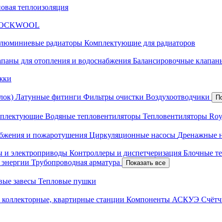
новая теплоизоляция
я ROCKWOOL
люминиевые радиаторы
Комплектующие для радиаторов
апаны для отопления и водоснабжения
Балансировочные клапаны
жки
лок)
Латунные фитинги
Фильтры очистки
Воздухоотводчики
П
плектующие
Водяные тепловентиляторы
Тепловентиляторы Roy
абжения и пожаротушения
Циркуляционные насосы
Дренажные 
ы и электроприводы
Контроллеры и диспетчеризация
Блочные т
й энергии
Трубопроводная арматура
Показать все
вые завесы
Тепловые пушки
 коллекторные, квартирные станции
Компоненты АСКУЭ
Счётч