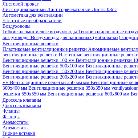
Листовой прокат
Лист оцинкованный
Лист горячекатаный
Листы 08пс
Автоматика для вентиляции
Частотные преобразователи
Воздуховоды
Гибкие алюминиевые воздуховоды
Теплоизолированные возд
воздуховоды
Воздуховоды для напольных (мобильных) конди
Вентиляционные решетки
Пластиковые вентиляционные решетки
Алюминиевые вентиля
вентиляционные решетки
Настенные вентиляционные решетк
Вентиляционные решетки 100 мм
Вентиляционные решетки 1
Вентиляционные решетки 500х100 мм
Вентиляционные решет
Вентиляционные решетки 150х200 мм
Вентиляционные решет
Вентиляционные решетки 200х200 мм
Вентиляционные решет
мм
Вентиляционные решетки 250 мм мм
Вентиляционные реш
300х400 мм
Вентиляционные решетки 350х350 мм
ventilyatsio
решетки 550х550 мм
Вентиляционные решетки 600х600 мм
Ве
Дроссель клапаны
Дроссель клапаны
Фланцы
Фланцы
Анемостаты
Анемостаты
Гибкие вставки