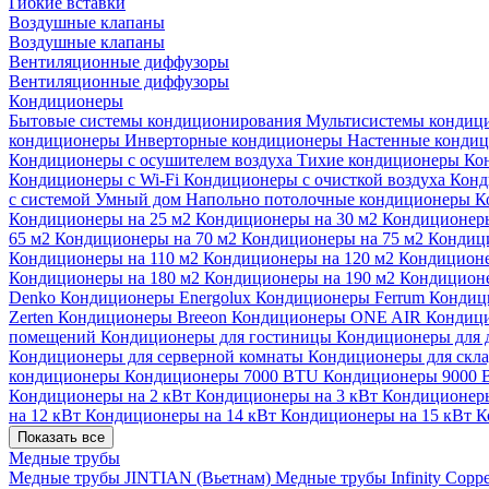
Гибкие вставки
Воздушные клапаны
Воздушные клапаны
Вентиляционные диффузоры
Вентиляционные диффузоры
Кондиционеры
Бытовые системы кондиционирования
Мультисистемы кондиц
кондиционеры
Инверторные кондиционеры
Настенные конди
Кондиционеры с осушителем воздуха
Тихие кондиционеры
Ко
Кондиционеры с Wi-Fi
Кондиционеры с очисткой воздуха
Конд
с системой Умный дом
Напольно потолочные кондиционеры
К
Кондиционеры на 25 м2
Кондиционеры на 30 м2
Кондиционеры
65 м2
Кондиционеры на 70 м2
Кондиционеры на 75 м2
Кондиц
Кондиционеры на 110 м2
Кондиционеры на 120 м2
Кондиционе
Кондиционеры на 180 м2
Кондиционеры на 190 м2
Кондиционе
Denko
Кондиционеры Energolux
Кондиционеры Ferrum
Кондиц
Zerten
Кондиционеры Breeon
Кондиционеры ONE AIR
Кондици
помещений
Кондиционеры для гостиницы
Кондиционеры для 
Кондиционеры для серверной комнаты
Кондиционеры для скл
кондиционеры
Кондиционеры 7000 BTU
Кондиционеры 9000
Кондиционеры на 2 кВт
Кондиционеры на 3 кВт
Кондиционеры
на 12 кВт
Кондиционеры на 14 кВт
Кондиционеры на 15 кВт
К
Показать все
Медные трубы
Медные трубы JINTIAN (Вьетнам)
Медные трубы Infinity Copp