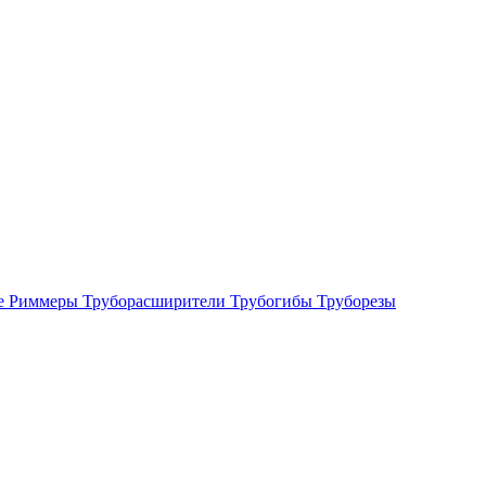
е
Риммеры
Труборасширители
Трубогибы
Труборезы