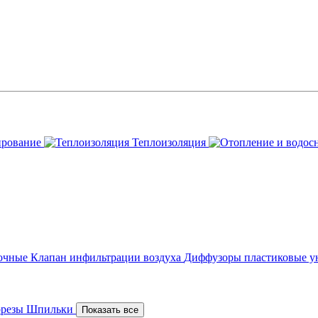
ирование
Теплоизоляция
точные
Клапан инфильтрации воздуха
Диффузоры пластиковые у
орезы
Шпильки
Показать все