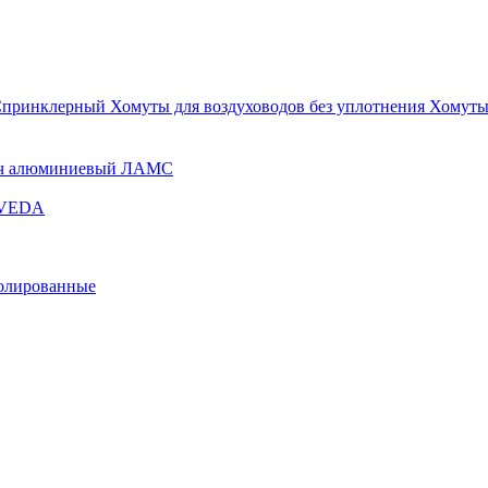
Спринклерный
Хомуты для воздуховодов без уплотнения
Хомуты
ч алюминиевый ЛАМС
и VEDA
золированные