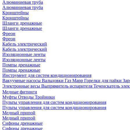
Алюминиевая труба
Алюминиевая труба
Кронштейны
Кронштейны
Шланги дренажные
Шланги дренажные
Фреон
Фреон
Кабель электрический
Кабель электрический
Изоляционные ленты
Изоляционные ленты
Помпы дренажные
Помпы дренажные
Инструмент для систем кондиционирования
Вакуумные насосы
Вальцовки
Газ Mapp
Горелки для пайки
Зар
Электронные весы
Выпрямитель испарителя
Течеискатель эл
Медные фитинги
Муфты
Отводы
Тройники
Пульты управления для систем кондиционирования
Пульты управления для систем кондиционирования
Медный припой
Медный припой
Сифоны дренажные
Сифоны дренажные