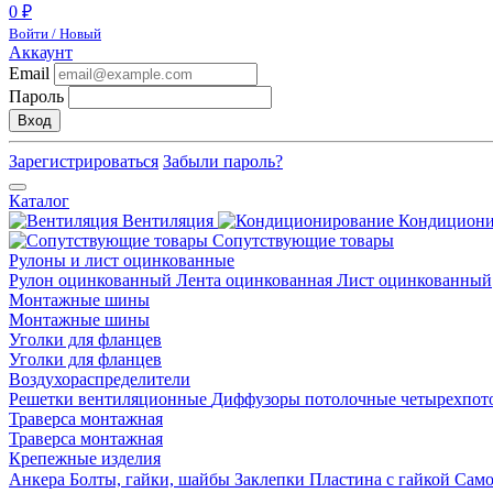
0 ₽
Войти / Новый
Аккаунт
Email
Пароль
Вход
Зарегистрироваться
Забыли пароль?
Каталог
Вентиляция
Кондицион
Сопутствующие товары
Рулоны и лист оцинкованные
Рулон оцинкованный
Лента оцинкованная
Лист оцинкованный
Монтажные шины
Монтажные шины
Уголки для фланцев
Уголки для фланцев
Воздухораспределители
Решетки вентиляционные
Диффузоры потолочные четырехпо
Траверса монтажная
Траверса монтажная
Крепежные изделия
Анкера
Болты, гайки, шайбы
Заклепки
Пластина с гайкой
Сам