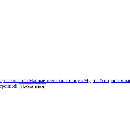
ядные шланги
Манометрические станции
Муфты быстросъемны
ектронный
Показать все