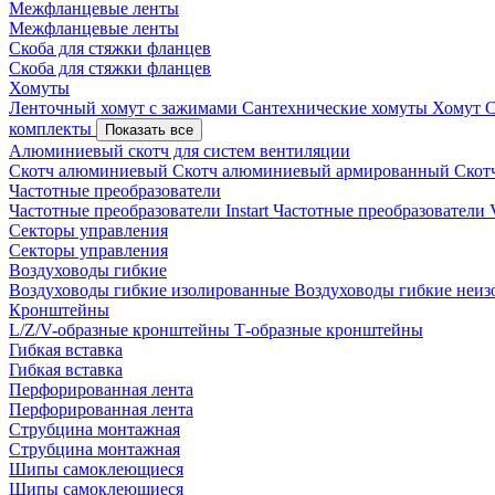
Межфланцевые ленты
Межфланцевые ленты
Скоба для стяжки фланцев
Скоба для стяжки фланцев
Хомуты
Ленточный хомут с зажимами
Сантехнические хомуты
Хомут 
комплекты
Показать все
Алюминиевый скотч для систем вентиляции
Скотч алюминиевый
Скотч алюминиевый армированный
Скот
Частотные преобразователи
Частотные преобразователи Instart
Частотные преобразовател
Секторы управления
Секторы управления
Воздуховоды гибкие
Воздуховоды гибкие изолированные
Воздуховоды гибкие неи
Кронштейны
L/Z/V-образные кронштейны
Т-образные кронштейны
Гибкая вставка
Гибкая вставка
Перфорированная лента
Перфорированная лента
Струбцина монтажная
Струбцина монтажная
Шипы самоклеющиеся
Шипы самоклеющиеся