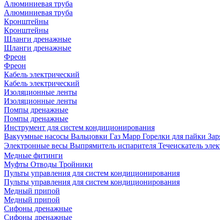
Алюминиевая труба
Алюминиевая труба
Кронштейны
Кронштейны
Шланги дренажные
Шланги дренажные
Фреон
Фреон
Кабель электрический
Кабель электрический
Изоляционные ленты
Изоляционные ленты
Помпы дренажные
Помпы дренажные
Инструмент для систем кондиционирования
Вакуумные насосы
Вальцовки
Газ Mapp
Горелки для пайки
Зар
Электронные весы
Выпрямитель испарителя
Течеискатель эл
Медные фитинги
Муфты
Отводы
Тройники
Пульты управления для систем кондиционирования
Пульты управления для систем кондиционирования
Медный припой
Медный припой
Сифоны дренажные
Сифоны дренажные