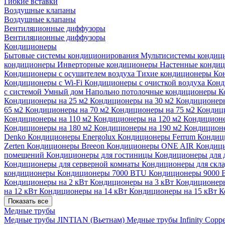
Гибкие вставки
Воздушные клапаны
Воздушные клапаны
Вентиляционные диффузоры
Вентиляционные диффузоры
Кондиционеры
Бытовые системы кондиционирования
Мультисистемы кондиц
кондиционеры
Инверторные кондиционеры
Настенные конди
Кондиционеры с осушителем воздуха
Тихие кондиционеры
Ко
Кондиционеры с Wi-Fi
Кондиционеры с очисткой воздуха
Конд
с системой Умный дом
Напольно потолочные кондиционеры
К
Кондиционеры на 25 м2
Кондиционеры на 30 м2
Кондиционеры
65 м2
Кондиционеры на 70 м2
Кондиционеры на 75 м2
Кондиц
Кондиционеры на 110 м2
Кондиционеры на 120 м2
Кондиционе
Кондиционеры на 180 м2
Кондиционеры на 190 м2
Кондиционе
Denko
Кондиционеры Energolux
Кондиционеры Ferrum
Кондиц
Zerten
Кондиционеры Breeon
Кондиционеры ONE AIR
Кондици
помещений
Кондиционеры для гостиницы
Кондиционеры для 
Кондиционеры для серверной комнаты
Кондиционеры для скл
кондиционеры
Кондиционеры 7000 BTU
Кондиционеры 9000
Кондиционеры на 2 кВт
Кондиционеры на 3 кВт
Кондиционеры
на 12 кВт
Кондиционеры на 14 кВт
Кондиционеры на 15 кВт
К
Показать все
Медные трубы
Медные трубы JINTIAN (Вьетнам)
Медные трубы Infinity Copp