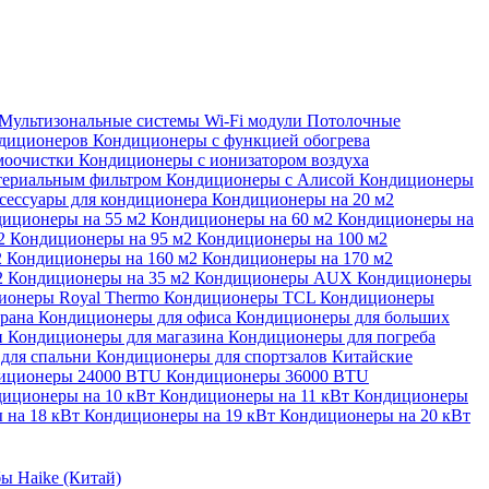
Мультизональные системы
Wi-Fi модули
Потолочные
ндиционеров
Кондиционеры с функцией обогрева
моочистки
Кондиционеры с ионизатором воздуха
териальным фильтром
Кондиционеры с Алисой
Кондиционеры
сессуары для кондиционера
Кондиционеры на 20 м2
иционеры на 55 м2
Кондиционеры на 60 м2
Кондиционеры на
м2
Кондиционеры на 95 м2
Кондиционеры на 100 м2
2
Кондиционеры на 160 м2
Кондиционеры на 170 м2
2
Кондиционеры на 35 м2
Кондиционеры AUX
Кондиционеры
ионеры Royal Thermo
Кондиционеры TCL
Кондиционеры
орана
Кондиционеры для офиса
Кондиционеры для больших
и
Кондиционеры для магазина
Кондиционеры для погреба
для спальни
Кондиционеры для спортзалов
Китайские
иционеры 24000 BTU
Кондиционеры 36000 BTU
иционеры на 10 кВт
Кондиционеры на 11 кВт
Кондиционеры
 на 18 кВт
Кондиционеры на 19 кВт
Кондиционеры на 20 кВт
ы Haike (Китай)