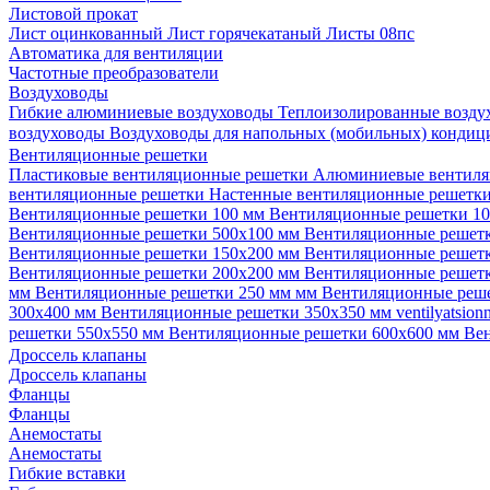
Листовой прокат
Лист оцинкованный
Лист горячекатаный
Листы 08пс
Автоматика для вентиляции
Частотные преобразователи
Воздуховоды
Гибкие алюминиевые воздуховоды
Теплоизолированные возд
воздуховоды
Воздуховоды для напольных (мобильных) конди
Вентиляционные решетки
Пластиковые вентиляционные решетки
Алюминиевые вентиля
вентиляционные решетки
Настенные вентиляционные решетк
Вентиляционные решетки 100 мм
Вентиляционные решетки 1
Вентиляционные решетки 500х100 мм
Вентиляционные решет
Вентиляционные решетки 150х200 мм
Вентиляционные решет
Вентиляционные решетки 200х200 мм
Вентиляционные решет
мм
Вентиляционные решетки 250 мм мм
Вентиляционные реш
300х400 мм
Вентиляционные решетки 350х350 мм
ventilyatsio
решетки 550х550 мм
Вентиляционные решетки 600х600 мм
Ве
Дроссель клапаны
Дроссель клапаны
Фланцы
Фланцы
Анемостаты
Анемостаты
Гибкие вставки