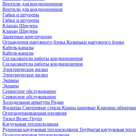
Вентили для кондиционеров
Вентили для кондиционеров
Гайки и штуцеры
Гайки и штуцеры
Клапан Шредера
Клапан Шредера
Защитные конструкции
Ограждения наружного блока
Козырьки наружного блока
Кабель-каналы
Кабель-каналы
Согласователи работы кондиционеров
Согласователи работы кондиционеров
Электрические вилки
Электрические вилки
Экраны
Экраны
Сервисное обслуживание
Сервисное обслуживание
Холодильная арматура Ридан
Фильтры
Смотровые стекла
Краны шаровые
Клапаны обратны
Огнезадерживающая изоляция
Тизол
Велес Групп
Каучуковая теплоизоляция
Рулонная каучуковая теплоизоляция
Трубчатая каучуковая теп
Полиэтиленовая теплоизоляция