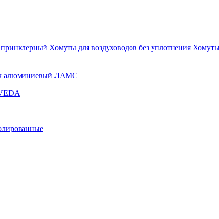
Спринклерный
Хомуты для воздуховодов без уплотнения
Хомуты
ч алюминиевый ЛАМС
и VEDA
золированные