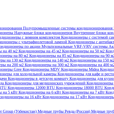
ионирования
Полупромышленные системы кондиционирования
ционеры
Наружные блоки кондиционеров
Внутренние блоки ко
ндиционеры с зимним комплектом
Кондиционеры с системой са
иционеры с ультрафиолетовой лампой
Кондиционеры с антибак
ондиционеры по акции
Мультизональные VRF-VRV системы
Ак
 на 40 м2
Кондиционеры на 45 м2
Кондиционеры на 50 м2
Конд
ионеры на 80 м2
Кондиционеры на 85 м2
Кондиционеры на 90 
ры на 130 м2
Кондиционеры на 140 м2
Кондиционеры на 150 м
ры на 200 м2
Кондиционеры на 300 м2
Кондиционеры на 400 м
ионеры Gree
Кондиционеры MDV
Кондиционеры Midea
Кондиц
онеры для холодильной камеры
Кондиционеры для кафе и рест
дачи
Кондиционеры в детскую комнату
Кондиционеры для кухн
ада
Кондиционеры для медицинских учреждений
Кондиционеры 
 BTU
Кондиционеры 12000 BTU
Кондиционеры 18000 BTU
Конд
 на 5 кВт
Кондиционеры на 6 кВт
Кондиционеры на 7 кВт
Конд
ондиционеры на 16 кВт
Кондиционеры на 17 кВт
Кондиционеры
er Group (Узбекистан)
Медные трубы Ревда (Россия)
Медные труб