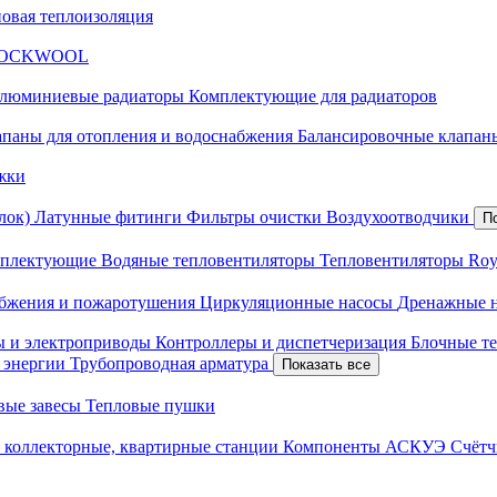
новая теплоизоляция
я ROCKWOOL
люминиевые радиаторы
Комплектующие для радиаторов
апаны для отопления и водоснабжения
Балансировочные клапаны
жки
лок)
Латунные фитинги
Фильтры очистки
Воздухоотводчики
П
плектующие
Водяные тепловентиляторы
Тепловентиляторы Roy
абжения и пожаротушения
Циркуляционные насосы
Дренажные 
ы и электроприводы
Контроллеры и диспетчеризация
Блочные т
й энергии
Трубопроводная арматура
Показать все
вые завесы
Тепловые пушки
 коллекторные, квартирные станции
Компоненты АСКУЭ
Счётч