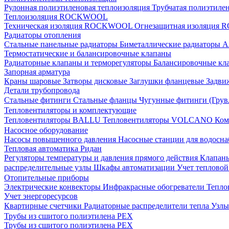
Рулонная полиэтиленовая теплоизоляция
Трубчатая полиэтиле
Теплоизоляция ROCKWOOL
Техническая изоляция ROCKWOOL
Огнезащитная изоляци
Радиаторы отопления
Стальные панельные радиаторы
Биметаллические радиаторы
А
Термостатические и балансировочные клапаны
Радиаторные клапаны и терморегуляторы
Балансировочные кл
Запорная арматура
Краны шаровые
Затворы дисковые
Заглушки фланцевые
Задви
Детали трубопровода
Стальные фитинги
Стальные фланцы
Чугунные фитинги (Грув
Тепловентиляторы и комплектующие
Тепловентиляторы BALLU
Тепловентиляторы VOLCANO
Ком
Насосное оборудование
Насосы повышенного давления
Насосные станции для водосн
Тепловая автоматика Ридан
Регуляторы температуры и давления прямого действия
Клапан
распределительные узлы
Шкафы автоматизации
Учет теплово
Отопительные приборы
Электрические конвекторы
Инфракрасные обогреватели
Тепло
Учет энергоресурсов
Квартирные счетчики
Радиаторные распределители тепла
Узлы
Трубы из сшитого полиэтилена PEX
Трубы из сшитого полиэтилена PEX