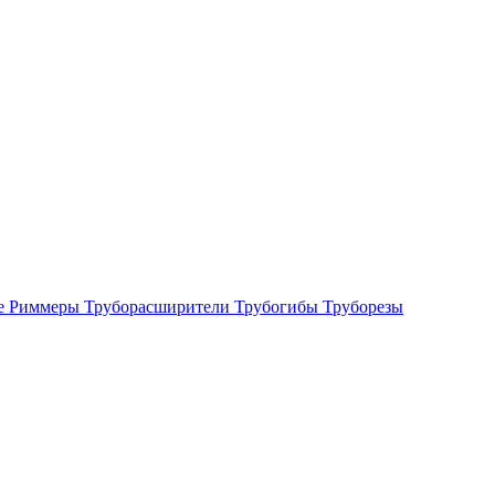
е
Риммеры
Труборасширители
Трубогибы
Труборезы