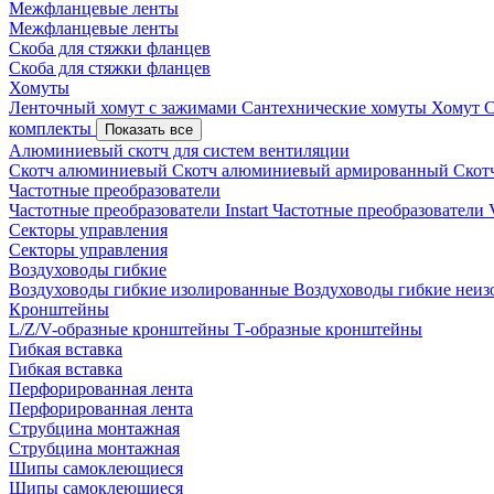
Межфланцевые ленты
Межфланцевые ленты
Скоба для стяжки фланцев
Скоба для стяжки фланцев
Хомуты
Ленточный хомут с зажимами
Сантехнические хомуты
Хомут 
комплекты
Показать все
Алюминиевый скотч для систем вентиляции
Скотч алюминиевый
Скотч алюминиевый армированный
Скот
Частотные преобразователи
Частотные преобразователи Instart
Частотные преобразовател
Секторы управления
Секторы управления
Воздуховоды гибкие
Воздуховоды гибкие изолированные
Воздуховоды гибкие неи
Кронштейны
L/Z/V-образные кронштейны
Т-образные кронштейны
Гибкая вставка
Гибкая вставка
Перфорированная лента
Перфорированная лента
Струбцина монтажная
Струбцина монтажная
Шипы самоклеющиеся
Шипы самоклеющиеся