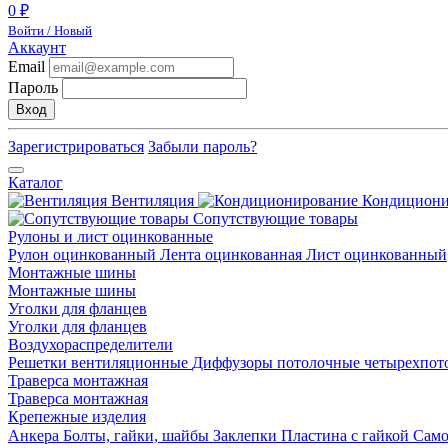
0 ₽
Войти / Новый
Аккаунт
Email
Пароль
Вход
Зарегистрироваться
Забыли пароль?
Каталог
Вентиляция
Кондицион
Сопутствующие товары
Рулоны и лист оцинкованные
Рулон оцинкованный
Лента оцинкованная
Лист оцинкованный
Монтажные шины
Монтажные шины
Уголки для фланцев
Уголки для фланцев
Воздухораспределители
Решетки вентиляционные
Диффузоры потолочные четырехпо
Траверса монтажная
Траверса монтажная
Крепежные изделия
Анкера
Болты, гайки, шайбы
Заклепки
Пластина с гайкой
Сам