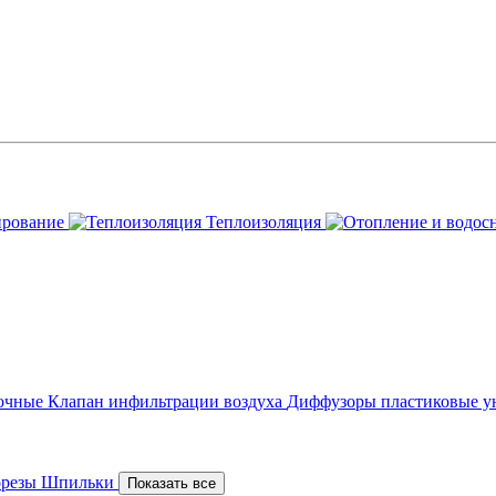
ирование
Теплоизоляция
точные
Клапан инфильтрации воздуха
Диффузоры пластиковые у
орезы
Шпильки
Показать все