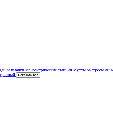
ядные шланги
Манометрические станции
Муфты быстросъемны
ектронный
Показать все