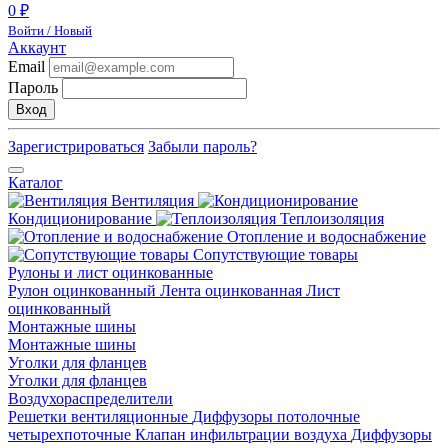
0 ₽
Войти / Новый
Аккаунт
Email
Пароль
Вход
Зарегистрироваться
Забыли пароль?
Каталог
Вентиляция
Кондиционирование
Теплоизоляция
Отопление и водоснабжение
Сопутствующие товары
Рулоны и лист оцинкованные
Рулон оцинкованный
Лента оцинкованная
Лист
оцинкованный
Монтажные шины
Монтажные шины
Уголки для фланцев
Уголки для фланцев
Воздухораспределители
Решетки вентиляционные
Диффузоры потолочные
четырехпоточные
Клапан инфильтрации воздуха
Диффузоры