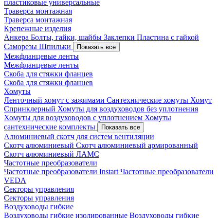
пластиковые универсальные
Траверса монтажная
Траверса монтажная
Крепежные изделия
Анкера
Болты, гайки, шайбы
Заклепки
Пластина с гайкой
Саморезы
Шпильки
Показать все
Межфланцевые ленты
Межфланцевые ленты
Скоба для стяжки фланцев
Скоба для стяжки фланцев
Хомуты
Ленточный хомут с зажимами
Сантехнические хомуты
Хомут
Спринклерный
Хомуты для воздуховодов без уплотнения
Хомуты для воздуховодов с уплотнением
Хомуты
сантехнические комплекты
Показать все
Алюминиевый скотч для систем вентиляции
Скотч алюминиевый
Скотч алюминиевый армированный
Скотч алюминиевый ЛАМС
Частотные преобразователи
Частотные преобразователи Instart
Частотные преобразователи
VEDA
Секторы управления
Секторы управления
Воздуховоды гибкие
Воздуховоды гибкие изолированные
Воздуховоды гибкие