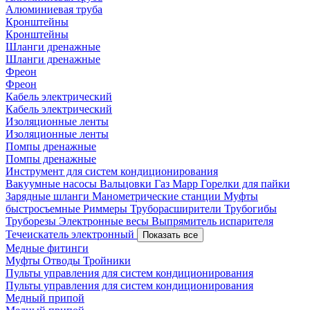
Алюминиевая труба
Кронштейны
Кронштейны
Шланги дренажные
Шланги дренажные
Фреон
Фреон
Кабель электрический
Кабель электрический
Изоляционные ленты
Изоляционные ленты
Помпы дренажные
Помпы дренажные
Инструмент для систем кондиционирования
Вакуумные насосы
Вальцовки
Газ Mapp
Горелки для пайки
Зарядные шланги
Манометрические станции
Муфты
быстросъемные
Риммеры
Труборасширители
Трубогибы
Труборезы
Электронные весы
Выпрямитель испарителя
Течеискатель электронный
Показать все
Медные фитинги
Муфты
Отводы
Тройники
Пульты управления для систем кондиционирования
Пульты управления для систем кондиционирования
Медный припой