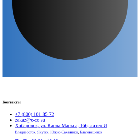
Контакты
+7 (800) 101-85-72
zakaz@e-co.su
Хабаровск, ул. Карла Маркса, 166, литер И
Владивосток
,
Якутск
,
Южно-Сахалинск
,
Благовещенск