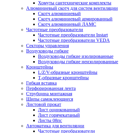
Хомуты сантехнические комплекты
Алюминиевый скотч для систем вентиляции
Скотч алюминиевый
Скотч алюминиевый армированный
Скотч алюминиевый ЛАМС
Частотные преобразователи
Частотные преобразователи Instart
Частотные преобразователи VEDA
Секторы управления
Воздуховоды гибкие
Воздуховоды гибкие изолированные
Воздуховоды гибкие неизолированные
Кронштейны
L/Z/V-образные кронштейны
Т-образные кронштейны
Гибкая вставка
Перфорированная лента
Струбцина монтажная
Шипы самоклеющиеся
Листовой прокат
Лист оцинкованный
Лист горячекатаный
Листы 08пс
Автоматика для вентиляции
Частотные преобразователи