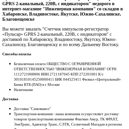
GPRS 2-канальный, 220В, с индикатором" недорого в
интернет-магазине "Инженерная компания" со складов в
Хабаровске, Владивостоке, Якутске, Южно-Сахалинске,
Благовещенске
Вы можете заказать "Счетчик импульсов-регистратор
«Пульсар» GPRS 2-канальный, 220В, с индикатором" с
доставкой по Хабаровску, Владивостоку, Якутску, Южно-
Сахалинску, Благовещенску и по всему Дальнему Востоку.
Способы оплаты
Безналичная оплата ОБЩЕСТВО С ОГРАНИЧЕННОЙ
ОТВЕТСТВЕННОСТЬЮ "ИНЖЕНЕРНАЯ КОМПАНИЯ" ОГРН
1112721008806 ИНН 2721187045 КПП 272201001 К/с
30101810145250000411 БИК 044525411 Филиал «Центральный»
Банка ВТБ (ПАО) в г. Москве
Наличными
Доставка
Доставка "Самовывоз"
Транспортная компания - наша компания осуществляет доставку
товаров транспортными компаниями Флагман Амур, ТК ФРАХТ,
ЭниТранс, Адвектор Транс, СЛТК, Солнечный Магадан в регионы