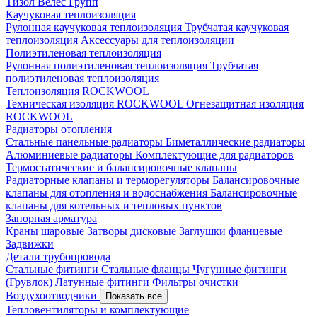
Тизол
Велес Групп
Каучуковая теплоизоляция
Рулонная каучуковая теплоизоляция
Трубчатая каучуковая
теплоизоляция
Аксессуары для теплоизоляции
Полиэтиленовая теплоизоляция
Рулонная полиэтиленовая теплоизоляция
Трубчатая
полиэтиленовая теплоизоляция
Теплоизоляция ROCKWOOL
Техническая изоляция ROCKWOOL
Огнезащитная изоляция
ROCKWOOL
Радиаторы отопления
Стальные панельные радиаторы
Биметаллические радиаторы
Алюминиевые радиаторы
Комплектующие для радиаторов
Термостатические и балансировочные клапаны
Радиаторные клапаны и терморегуляторы
Балансировочные
клапаны для отопления и водоснабжения
Балансировочные
клапаны для котельных и тепловых пунктов
Запорная арматура
Краны шаровые
Затворы дисковые
Заглушки фланцевые
Задвижки
Детали трубопровода
Стальные фитинги
Стальные фланцы
Чугунные фитинги
(Грувлок)
Латунные фитинги
Фильтры очистки
Воздухоотводчики
Показать все
Тепловентиляторы и комплектующие