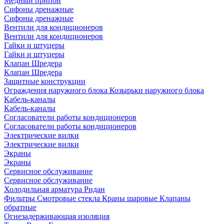
Медный припой
Сифоны дренажные
Сифоны дренажные
Вентили для кондиционеров
Вентили для кондиционеров
Гайки и штуцеры
Гайки и штуцеры
Клапан Шредера
Клапан Шредера
Защитные конструкции
Ограждения наружного блока
Козырьки наружного блока
Кабель-каналы
Кабель-каналы
Согласователи работы кондиционеров
Согласователи работы кондиционеров
Электрические вилки
Электрические вилки
Экраны
Экраны
Сервисное обслуживание
Сервисное обслуживание
Холодильная арматура Ридан
Фильтры
Смотровые стекла
Краны шаровые
Клапаны
обратные
Огнезадерживающая изоляция