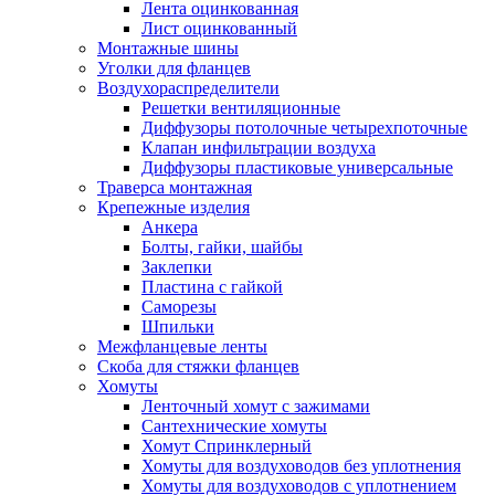
Лента оцинкованная
Лист оцинкованный
Монтажные шины
Уголки для фланцев
Воздухораспределители
Решетки вентиляционные
Диффузоры потолочные четырехпоточные
Клапан инфильтрации воздуха
Диффузоры пластиковые универсальные
Траверса монтажная
Крепежные изделия
Анкера
Болты, гайки, шайбы
Заклепки
Пластина с гайкой
Саморезы
Шпильки
Межфланцевые ленты
Скоба для стяжки фланцев
Хомуты
Ленточный хомут с зажимами
Сантехнические хомуты
Хомут Спринклерный
Хомуты для воздуховодов без уплотнения
Хомуты для воздуховодов с уплотнением