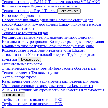
Тепловентиляторы BALLU
Тепловентиляторы VOLCANO
Комплектующие
Водяные тепловентиляторы
Тепловентиляторы Royal Thermo
Показать все
Насосное оборудование
Насосы повышенного давления
Насосные станции для
водоснабжения и пожаротушения
Циркуляционные насосы
Дренажные насосы
Тепловая автоматика Ридан
Регуляторы температуры и давления прямого действия
Клапаны и электроприводы
Контроллеры и диспетчеризация
Блочные тепловые пункты
Блочные холодильные узлы
Коллекторные и распределительные узлы
Шкафы
автоматизации
Учет тепловой энергии
Трубопроводная
арматура
Показать все
Отопительные приборы
Электрические конвекторы
Инфракрасные обогреватели
Тепловые завесы
Тепловые пушки
Учет энергоресурсов
Квартирные счетчики
Радиаторные распределители тепла
Узлы коллекторные, квартирные станции
Компоненты
АСКУЭ
Счётчики электроэнергии
Манометры и термометры
Показать все
Трубы из сшитого полиэтилена PEX
Трубы из сшитого полиэтилена PEX